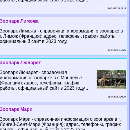
13 07 2026 23:23:14
Зоопарк Лиможа
Зоопарк Лиможа - справочная информация о зоопарке в
г. Лимож (Франция): адрес, телефоны, график работы,
официальный сайт в 2023 году...
12 07 2026 9:10:25
Зоопарк Люнарет
Зоопарк Люнарет - справочная
информация о зоопарке в г. Монпелье
(Франция): адрес, телефоны, график
работы, официальный сайт в 2023 году...
11 07 2026 9:26:24
Зоопарк Мари
Зоопарк Мари - справочная информация о зоопарке в г.
Лонгeй-Сент-Мари (Франция): адрес, телефоны, график
работы, официальный сайт в 2023 году...