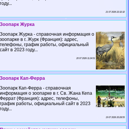
году...
21 07 2026 22:32:32
Зоопарк Журка
Зоопарк Журка - справочная информация о
зоопарке в г. Журк (Франция): адрес,
телефоны, график работы, официальный
сайт в 2023 году...
20 07 2026 11:24:51
Зоопарк Кап-Ферра
Зоопарк Кап-Ферра - справочная
информация о зоопарке в г. Св. Жана Кепа
Феррат (Франция): адрес, телефоны,
график работы, официальный сайт в 2023
году...
19 07 2026 20:28:55