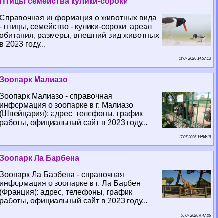
Птицы семейства кулики-сороки
Справочная информация о животных вида
- птицы, семейство - кулики-сороки: ареал
обитания, размеры, внешний вид животных
в 2023 году...
18 07 2026 14:57:13
Зоопарк Малиазо
Зоопарк Малиазо - справочная
информация о зоопарке в г. Малиазо
(Швейцария): адрес, телефоны, график
работы, официальный сайт в 2023 году...
17 07 2026 19:54:19
Зоопарк Ла Барбена
Зоопарк Ла Барбена - справочная
информация о зоопарке в г. Ла Барбен
(Франция): адрес, телефоны, график
работы, официальный сайт в 2023 году...
16 07 2026 0:47:26