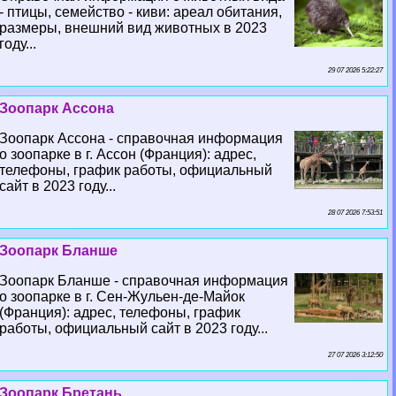
- птицы, семейство - киви: ареал обитания,
размеры, внешний вид животных в 2023
году...
29 07 2026 5:22:27
Зоопарк Ассона
Зоопарк Ассона - справочная информация
о зоопарке в г. Ассон (Франция): адрес,
телефоны, график работы, официальный
сайт в 2023 году...
28 07 2026 7:53:51
Зоопарк Бланше
Зоопарк Бланше - справочная информация
о зоопарке в г. Сен-Жульен-де-Майок
(Франция): адрес, телефоны, график
работы, официальный сайт в 2023 году...
27 07 2026 3:12:50
Зоопарк Бретань