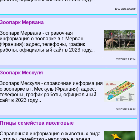
10 07 2026 18:20:48
Зоопарк Мервана
Зоопарк Мервана - справочная
информация о зоопарке в г. Мерван
(Франция): адрес, телефоны, график
работы, официальный сайт в 2023 году...
09 07 2026 1:40:24
Зоопарк Мескуля
Зоопарк Мескуля - справочная информация
о зоопарке в г. Мескуль (Франция): адрес,
телефоны, график работы, официальный
сайт в 2023 году...
08 07 2026 9:28:16
Птицы семейства иволговые
Справочная информация о животных вида
- птицы, семейство - иволговые: ареал