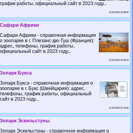
график работы, официальный сайт в 2023 году...
23 06 2026 15:48:25
Сафари Африки
Сафари Африки - справочная информация
о зоопарке в г. Плезанс-дю-Туш (Франция):
адрес, телефоны, график работы,
официальный сайт в 2023 году...
22 06 2026 12:45:33
Зопарк Букса
Зопарк Букса - справочная информация о
зоопарке в г. Букс (Швейцария): адрес,
телефоны, график работы, официальный
сайт в 2023 году...
21 06 2026 21:10:42
Зопарк Эскильстуны
Зопарк Эскильстуны - справочная информация о