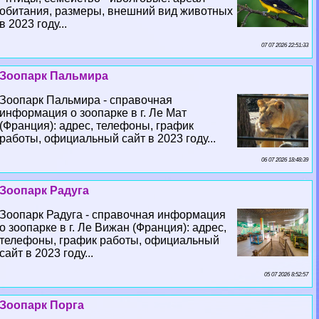
обитания, размеры, внешний вид животных
в 2023 году...
07 07 2026 22:51:33
Зоопарк Пальмира
Зоопарк Пальмира - справочная
информация о зоопарке в г. Ле Мат
(Франция): адрес, телефоны, график
работы, официальный сайт в 2023 году...
06 07 2026 18:48:39
Зоопарк Радуга
Зоопарк Радуга - справочная информация
о зоопарке в г. Ле Вижан (Франция): адрес,
телефоны, график работы, официальный
сайт в 2023 году...
05 07 2026 8:52:57
Зоопарк Порга