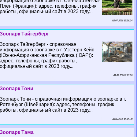
информация о зоопарке в г. Сен-Мартен-ла-
Плен (Франция): адрес, телефоны, график
работы, официальный сайт в 2023 году...
02 07 2026 15:56:34
Зоопарк Тайгерберг
Зоопарк Тайгерберг - справочная
информация о зоопарке в г. Уэстерн Кейп
(Южно-Африканская Республика (ЮАР)):
адрес, телефоны, график работы,
официальный сайт в 2023 году...
01 07 2026 2:23:36
Зоопарк Тони
Зоопарк Тони - справочная информация о зоопарке в г.
Ротенбург (Швейцария): адрес, телефоны, график
работы, официальный сайт в 2023 году...
30 06 2026 15:25:30
Зоопарк Тама