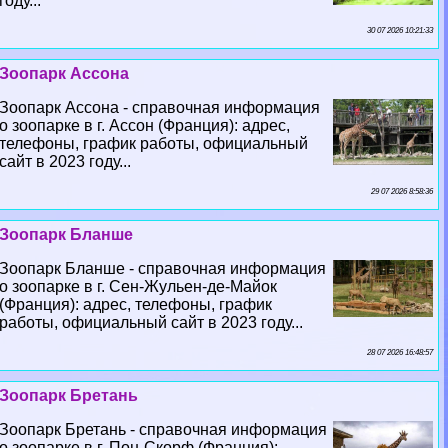
году...
30 07 2026 10:21:33
Зоопарк Ассона
Зоопарк Ассона - справочная информация
о зоопарке в г. Ассон (Франция): адрес,
телефоны, график работы, официальный
сайт в 2023 году...
29 07 2026 8:58:36
Зоопарк Бланше
Зоопарк Бланше - справочная информация
о зоопарке в г. Сен-Жульен-де-Майок
(Франция): адрес, телефоны, график
работы, официальный сайт в 2023 году...
28 07 2026 16:48:57
Зоопарк Бретань
Зоопарк Бретань - справочная информация
о зоопарке в г. Пон-Скорф (Франция):