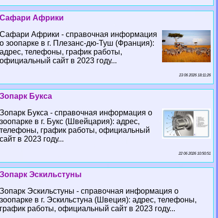
Сафари Африки
Сафари Африки - справочная информация
о зоопарке в г. Плезанс-дю-Туш (Франция):
адрес, телефоны, график работы,
официальный сайт в 2023 году...
23 06 2026 18:11:26
Зопарк Букса
Зопарк Букса - справочная информация о
зоопарке в г. Букс (Швейцария): адрес,
телефоны, график работы, официальный
сайт в 2023 году...
22 06 2026 10:50:51
Зопарк Эскильстуны
Зопарк Эскильстуны - справочная информация о
зоопарке в г. Эскильстуна (Швеция): адрес, телефоны,
график работы, официальный сайт в 2023 году...