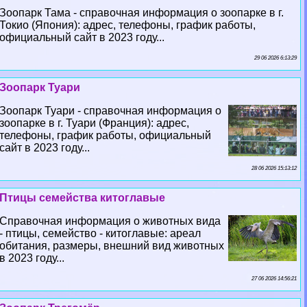
Зоопарк Тама - справочная информация о зоопарке в г.
Токио (Япония): адрес, телефоны, график работы,
официальный сайт в 2023 году...
29 06 2026 6:13:29
Зоопарк Туари
Зоопарк Туари - справочная информация о
зоопарке в г. Туари (Франция): адрес,
телефоны, график работы, официальный
сайт в 2023 году...
28 06 2026 15:13:12
Птицы семейства китоглавые
Справочная информация о животных вида
- птицы, семейство - китоглавые: ареал
обитания, размеры, внешний вид животных
в 2023 году...
27 06 2026 14:56:21