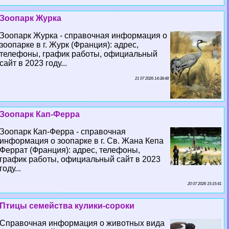
Зоопарк Журка
Зоопарк Журка - справочная информация о
зоопарке в г. Журк (Франция): адрес,
телефоны, график работы, официальный
сайт в 2023 году...
21 07 2026 14:38:48
Зоопарк Кап-Ферра
Зоопарк Кап-Ферра - справочная
информация о зоопарке в г. Св. Жана Кепа
Феррат (Франция): адрес, телефоны,
график работы, официальный сайт в 2023
году...
20 07 2026 15:15:41
Птицы семейства кулики-сороки
Справочная информация о животных вида