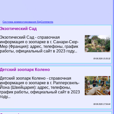
Система комментирования SigComments
Экзотический Сад
Экзотический Сад - справочная
информация о зоопарке в г. Санари-Сюр-
Мер (Франция): адрес, телефоны, график
работы, официальный сайт в 2023 году...
09 08 2026 15:35:32
Детский зоопарк Колено
Детский зоопарк Колено - справочная
информация о зоопарке в г. Рапперсвиль-
Йона (Швейцария): адрес, телефоны,
график работы, официальный сайт в 2023
году...
08 08 2026 17:54:44