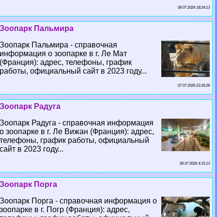
08 07 2026 18:24:13
Зоопарк Пальмира
Зоопарк Пальмира - справочная
информация о зоопарке в г. Ле Мат
(Франция): адрес, телефоны, график
работы, официальный сайт в 2023 году...
07 07 2026 23:35:28
Зоопарк Радуга
Зоопарк Радуга - справочная информация
о зоопарке в г. Ле Вижан (Франция): адрес,
телефоны, график работы, официальный
сайт в 2023 году...
06 07 2026 4:15:13
Зоопарк Порга
Зоопарк Порга - справочная информация о
зоопарке в г. Погр (Франция): адрес,