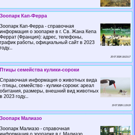
Зоопарк Кап-Ферра
Зоопарк Кап-Ферра - справочная
информация о зоопарке в г. Св. Жана Кепа
Феррат (Франция): адрес, телефоны,
график работы, официальный сайт в 2023
году...
20 07 2026 18:23:17
Птицы семейства кулики-сороки
Справочная информация о животных вида
- птицы, семейство - кулики-сороки: ареал
обитания, размеры, внешний вид животных
в 2023 году...
19 07 2026 1:19:19
Зоопарк Малиазо
Зоопарк Малиазо - справочная
информация о зоопарке в г. Малиазо