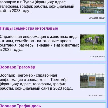
зоопарке в г. Туари (Франция): адрес,
телефоны, график работы, официальный
сайт в 2023 году...
28 06 2026 3:18:22
Птицы семейства китоглавые
Справочная информация о животных вида
- птицы, семейство - китоглавые: ареал
обитания, размеры, внешний вид животных
в 2023 году...
27 06 2026 5:40:58
Зоопарк Трегомёр
Зоопарк Трегомёр - справочная
информация о зоопарке в г. Трегомёр
(Франция): адрес, телефоны, график
работы, официальный сайт в 2023 году...
26 06 2026 13:44:12
Зоопарк Трефандель