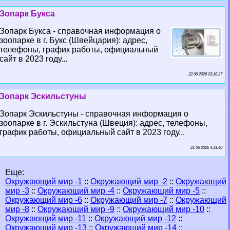
Зопарк Букса
Зопарк Букса - справочная информация о
зоопарке в г. Букс (Швейцария): адрес,
телефоны, график работы, официальный
сайт в 2023 году...
22 06 2026 23:16:27
Зопарк Эскильстуны
Зопарк Эскильстуны - справочная информация о
зоопарке в г. Эскильстуна (Швеция): адрес, телефоны,
график работы, официальный сайт в 2023 году...
21 06 2026 4:31:40
Еще:
Окружающий мир -1
::
Окружающий мир -2
::
Окружающий
мир -3
::
Окружающий мир -4
::
Окружающий мир -5
::
Окружающий мир -6
::
Окружающий мир -7
::
Окружающий
мир -8
::
Окружающий мир -9
::
Окружающий мир -10
::
Окружающий мир -11
::
Окружающий мир -12
::
Окружающий мир -13
::
Окружающий мир -14
::