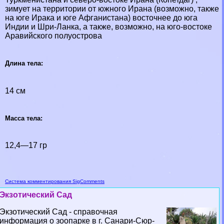
зимует на территории от южного Ирана (возможно, также
на юге Иpaка и юге Афганистана) восточнее до юга
Индии и Шри-Ланка, а также, возможно, на юго-востоке
Аравийского полуострова
Длина тела:
14 см
Масса тела:
12,4—17 гр
Система комментирования SigComments
Экзотический Сад
Экзотический Сад - справочная
информация о зоопарке в г. Санари-Сюр-