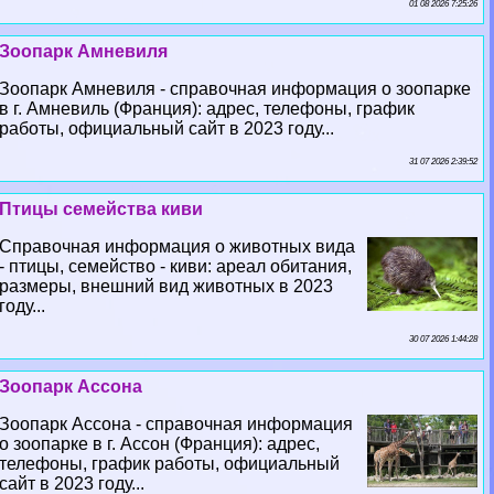
01 08 2026 7:25:26
Зоопарк Амневиля
Зоопарк Амневиля - справочная информация о зоопарке
в г. Амневиль (Франция): адрес, телефоны, график
работы, официальный сайт в 2023 году...
31 07 2026 2:39:52
Птицы семейства киви
Справочная информация о животных вида
- птицы, семейство - киви: ареал обитания,
размеры, внешний вид животных в 2023
году...
30 07 2026 1:44:28
Зоопарк Ассона
Зоопарк Ассона - справочная информация
о зоопарке в г. Ассон (Франция): адрес,
телефоны, график работы, официальный
сайт в 2023 году...