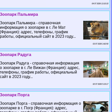
04 07 2026 13:10:33
Зоопарк Пальмира
Зоопарк Пальмира - справочная
информация о зоопарке в г. Ле Мат
(Франция): адрес, телефоны, график
работы, официальный сайт в 2023 году...
03 07 2026 3:42:50
Зоопарк Радуга
Зоопарк Радуга - справочная информация
о зоопарке в г. Ле Вижан (Франция): адрес,
телефоны, график работы, официальный
сайт в 2023 году...
02 07 2026 5:19:17
Зоопарк Порга
Зоопарк Порга - справочная информация о
зоопарке в г. Погр (Франция): адрес,