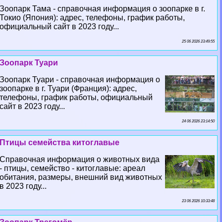
Зоопарк Тама - справочная информация о зоопарке в г.
Токио (Япония): адрес, телефоны, график работы,
официальный сайт в 2023 году...
25 06 2026 23:49:55
Зоопарк Туари
Зоопарк Туари - справочная информация о
зоопарке в г. Туари (Франция): адрес,
телефоны, график работы, официальный
сайт в 2023 году...
24 06 2026 23:14:50
Птицы семейства китоглавые
Справочная информация о животных вида
- птицы, семейство - китоглавые: ареал
обитания, размеры, внешний вид животных
в 2023 году...
23 06 2026 10:33:48