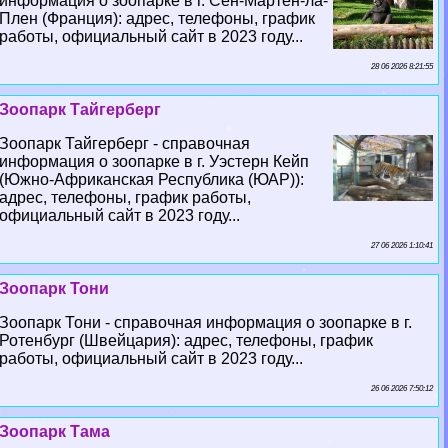
информация о зоопарке в г. Сен-Мартен-ла-
Плен (Франция): адрес, телефоны, график
работы, официальный сайт в 2023 году...
28 06 2026 8:21:55
Зоопарк Тайгерберг
Зоопарк Тайгерберг - справочная
информация о зоопарке в г. Уэстерн Кейп
(Южно-Африканская Республика (ЮАР)):
адрес, телефоны, график работы,
официальный сайт в 2023 году...
27 06 2026 1:10:41
Зоопарк Тони
Зоопарк Тони - справочная информация о зоопарке в г.
Ротенбург (Швейцария): адрес, телефоны, график
работы, официальный сайт в 2023 году...
26 06 2026 7:50:12
Зоопарк Тама