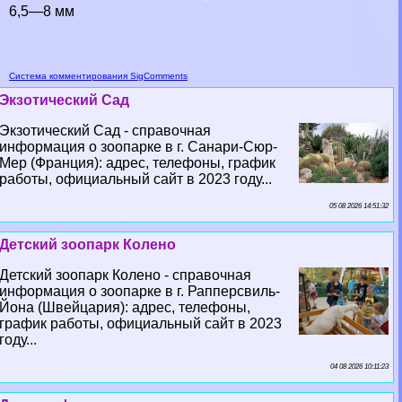
6,5—8 мм
Система комментирования SigComments
Экзотический Сад
Экзотический Сад - справочная
информация о зоопарке в г. Санари-Сюр-
Мер (Франция): адрес, телефоны, график
работы, официальный сайт в 2023 году...
05 08 2026 14:51:32
Детский зоопарк Колено
Детский зоопарк Колено - справочная
информация о зоопарке в г. Рапперсвиль-
Йона (Швейцария): адрес, телефоны,
график работы, официальный сайт в 2023
году...
04 08 2026 10:11:23