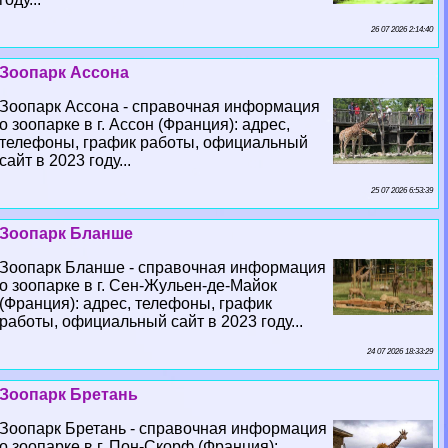
26 07 2026 2:14:40
Зоопарк Ассона
Зоопарк Ассона - справочная информация
о зоопарке в г. Ассон (Франция): адрес,
телефоны, график работы, официальный
сайт в 2023 году...
25 07 2026 6:53:39
Зоопарк Бланше
Зоопарк Бланше - справочная информация
о зоопарке в г. Сен-Жульен-де-Майок
(Франция): адрес, телефоны, график
работы, официальный сайт в 2023 году...
24 07 2026 18:33:29
Зоопарк Бретань
Зоопарк Бретань - справочная информация
о зоопарке в г. Пон-Скорф (Франция):