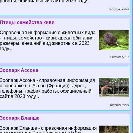
работы, официальный сайт в 2023 году...
30 07 2026 15:54:54
Птицы семейства киви
Справочная информация о животных вида
- птицы, семейство - киви: ареал обитания,
размеры, внешний вид животных в 2023
году...
29 07 2026 2:41:12
Зоопарк Ассона
Зоопарк Ассона - справочная информация
о зоопарке в г. Ассон (Франция): адрес,
телефоны, график работы, официальный
сайт в 2023 году...
28 07 2026 1:52:35
Зоопарк Бланше
Зоопарк Бланше - справочная информация