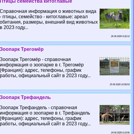
Птицы семейства китоглавые
Справочная информация о животных вида
- птицы, семейство - китоглавые: ареал
обитания, размеры, внешний вид животных
в 2023 году...
26 06 2026 9:32:12
Зоопарк Трегомёр
Зоопарк Трегомёр - справочная
информация о зоопарке в г. Трегомёр
(Франция): адрес, телефоны, график
работы, официальный сайт в 2023 году...
25 06 2026 10:58:53
Зоопарк Трефандель
Зоопарк Трефандель - справочная
информация о зоопарке в г. Трефандель
(Франция): адрес, телефоны, график
работы, официальный сайт в 2023 году...
24 06 2026 6:19:56