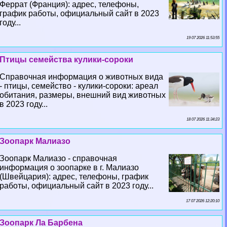
Феррат (Франция): адрес, телефоны,
график работы, официальный сайт в 2023
году...
19 07 2026 11:53:55
Птицы семейства кулики-сороки
Справочная информация о животных вида
- птицы, семейство - кулики-сороки: ареал
обитания, размеры, внешний вид животных
в 2023 году...
18 07 2026 11:34:23
Зоопарк Малиазо
Зоопарк Малиазо - справочная
информация о зоопарке в г. Малиазо
(Швейцария): адрес, телефоны, график
работы, официальный сайт в 2023 году...
17 07 2026 12:20:10
Зоопарк Ла Барбена