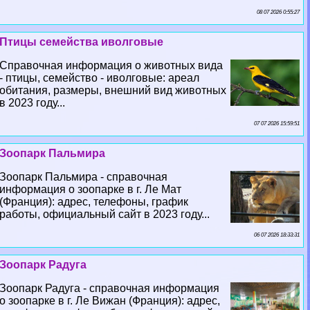
08 07 2026 0:55:27
Птицы семейства иволговые
Справочная информация о животных вида
- птицы, семейство - иволговые: ареал
обитания, размеры, внешний вид животных
в 2023 году...
07 07 2026 15:59:51
Зоопарк Пальмира
Зоопарк Пальмира - справочная
информация о зоопарке в г. Ле Мат
(Франция): адрес, телефоны, график
работы, официальный сайт в 2023 году...
06 07 2026 18:33:31
Зоопарк Радуга
Зоопарк Радуга - справочная информация
о зоопарке в г. Ле Вижан (Франция): адрес,