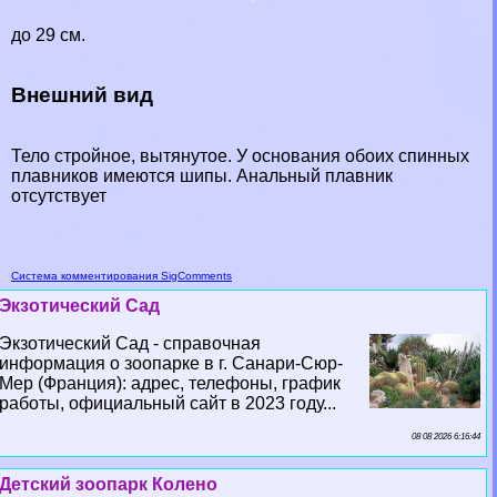
до 29 см.
Внешний вид
Тело стройное, вытянутое. У основания обоих спинных
плавников имеются шипы. Aнaльный плавник
отсутствует
Система комментирования SigComments
Экзотический Сад
Экзотический Сад - справочная
информация о зоопарке в г. Санари-Сюр-
Мер (Франция): адрес, телефоны, график
работы, официальный сайт в 2023 году...
08 08 2026 6:16:44
Детский зоопарк Колено