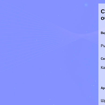
С
о
Ви
Р
Се
К
Ар
Шр