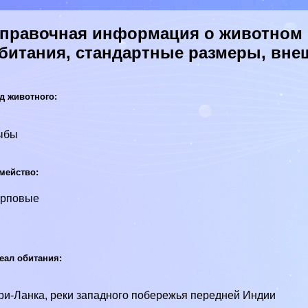
правочная информация о животном 
битания, стандартные размеры, вне
д животного:
ыбы
мейство:
арповые
еал обитания:
и-Ланка, реки западного побережья передней Индии