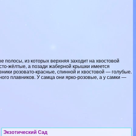
е полосы, из которых верхняя заходит на хвостовой
сто-жёлтые, а позади жаберной крышки имеется
вники розовато-красные, спинной и хвостовой — гoлyбые.
ого плавников. У самца они ярко-розовые, а у самки —
Экзотический Сад
Экзотический Сад - справочная
информация о зоопарке в г. Санари-Сюр-
Мер (Франция): адрес, телефоны, график