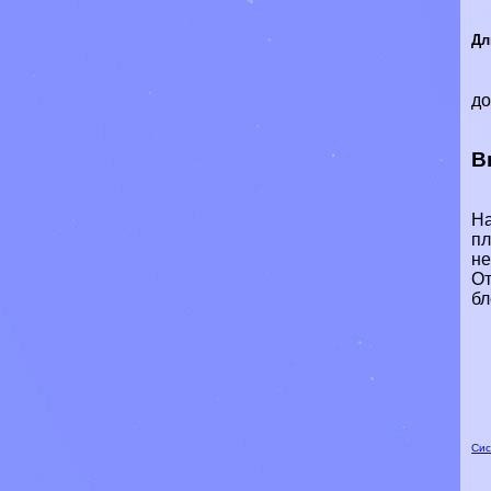
Дл
до
В
На
пл
не
От
бл
Сис