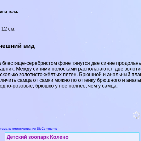
ина тела:
 12 см.
нешний вид
 блестяще-серебристом фоне тянутся две синие продольны
авник. Между синими полосками располагаются две золоти
сколько золотисто-жёлтых пятен. Брюшной и aнaльный пла
личить самца от самки можно по оттенку брюшного и aнaльн
едно-розовые, брюшко у нее полнее, чем у самца.
тема комментирования SigComments
Детский зоопарк Колено
Детский зоопарк Колено - справочная
информация о зоопарке в г.
Рапперсвиль-Йона (Швейцария): адрес,