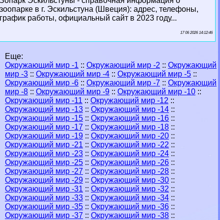
Зопарк Эскильстуны - справочная информация о
зоопарке в г. Эскильстуна (Швеция): адрес, телефоны,
график работы, официальный сайт в 2023 году...
17 06 2026 14:12:46
Еще:
Окружающий мир -1
::
Окружающий мир -2
::
Окружающий
мир -3
::
Окружающий мир -4
::
Окружающий мир -5
::
Окружающий мир -6
::
Окружающий мир -7
::
Окружающий
мир -8
::
Окружающий мир -9
::
Окружающий мир -10
::
Окружающий мир -11
::
Окружающий мир -12
::
Окружающий мир -13
::
Окружающий мир -14
::
Окружающий мир -15
::
Окружающий мир -16
::
Окружающий мир -17
::
Окружающий мир -18
::
Окружающий мир -19
::
Окружающий мир -20
::
Окружающий мир -21
::
Окружающий мир -22
::
Окружающий мир -23
::
Окружающий мир -24
::
Окружающий мир -25
::
Окружающий мир -26
::
Окружающий мир -27
::
Окружающий мир -28
::
Окружающий мир -29
::
Окружающий мир -30
::
Окружающий мир -31
::
Окружающий мир -32
::
Окружающий мир -33
::
Окружающий мир -34
::
Окружающий мир -35
::
Окружающий мир -36
::
Окружающий мир -37
::
Окружающий мир -38
::