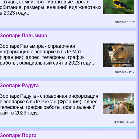
- птицы, семейство - иволговые: ареал
обитания, размеры, внешний вид животных
в 2023 году...
04 07 2026 0:23:30
Зоопарк Пальмира
Зоопарк Пальмира - справочная
информация о зоопарке в г. Ле Мат
(Франция): адрес, телефоны, график
работы, официальный сайт в 2023 году...
03 07 2026 7:18:34
Зоопарк Радуга
Зоопарк Радуга - справочная информация
о зоопарке в г. Ле Вижан (Франция): адрес,
телефоны, график работы, официальный
сайт в 2023 году...
02 07 2026 21:37:21
Зоопарк Порга