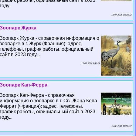
график работы, официальный сайт в 2023
году...
18 07 2026 10:10:32
Зоопарк Журка
Зоопарк Журка - справочная информация о
зоопарке в г. Журк (Франция): адрес,
телефоны, график работы, официальный
сайт в 2023 году...
17 07 2026 9:12:59
Зоопарк Кап-Ферра
Зоопарк Кап-Ферра - справочная
информация о зоопарке в г. Св. Жана Кепа
Феррат (Франция): адрес, телефоны,
график работы, официальный сайт в 2023
году...
16 07 2026 10:56:37