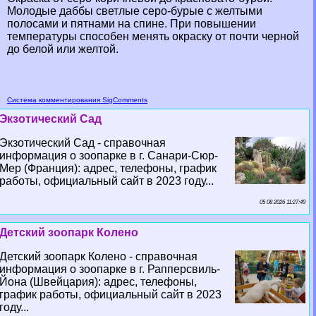
Молодые даббы светлые серо-бурые с желтыми
полосами и пятнами на спине. При повышении
температуры способен менять окраску от почти черной
до белой или желтой.
Система комментирования SigComments
Экзотический Сад
Экзотический Сад - справочная
информация о зоопарке в г. Санари-Сюр-
Мер (Франция): адрес, телефоны, график
работы, официальный сайт в 2023 году...
05 08 2026 11:27:49
Детский зоопарк Колено
Детский зоопарк Колено - справочная
информация о зоопарке в г. Рапперсвиль-
Йона (Швейцария): адрес, телефоны,
график работы, официальный сайт в 2023
году...