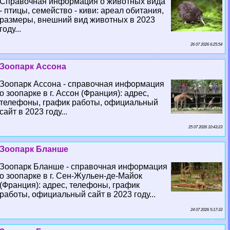
Справочная информация о животных вида
- птицы, семейство - киви: ареал обитания,
размеры, внешний вид животных в 2023
году...
26 07 2026 6:25:54
Зоопарк Ассона
Зоопарк Ассона - справочная информация
о зоопарке в г. Ассон (Франция): адрес,
телефоны, график работы, официальный
сайт в 2023 году...
25 07 2026 10:43:23
Зоопарк Бланше
Зоопарк Бланше - справочная информация
о зоопарке в г. Сен-Жульен-де-Майок
(Франция): адрес, телефоны, график
работы, официальный сайт в 2023 году...
24 07 2026 5:17:33