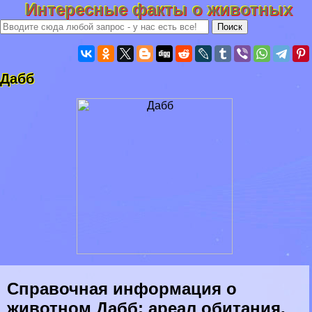
Интересные факты о животных
Дабб
Справочная информация о
животном Дабб: ареал обитания,