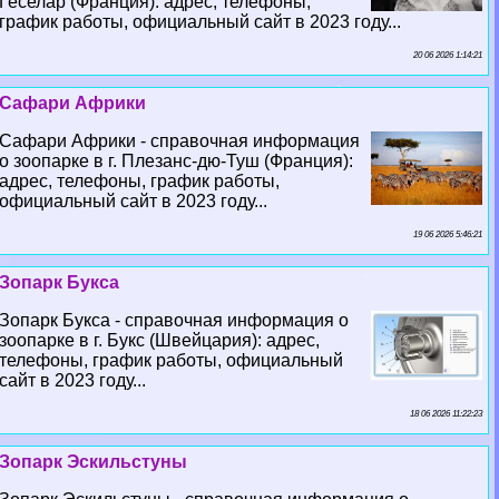
Геселар (Франция): адрес, телефоны,
график работы, официальный сайт в 2023 году...
20 06 2026 1:14:21
Сафари Африки
Сафари Африки - справочная информация
о зоопарке в г. Плезанс-дю-Туш (Франция):
адрес, телефоны, график работы,
официальный сайт в 2023 году...
19 06 2026 5:46:21
Зопарк Букса
Зопарк Букса - справочная информация о
зоопарке в г. Букс (Швейцария): адрес,
телефоны, график работы, официальный
сайт в 2023 году...
18 06 2026 11:22:23
Зопарк Эскильстуны