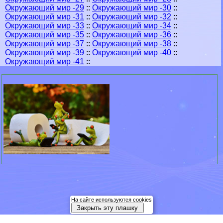
Окружающий мир -29
::
Окружающий мир -30
::
Окружающий мир -31
::
Окружающий мир -32
::
Окружающий мир -33
::
Окружающий мир -34
::
Окружающий мир -35
::
Окружающий мир -36
::
Окружающий мир -37
::
Окружающий мир -38
::
Окружающий мир -39
::
Окружающий мир -40
::
Окружающий мир -41
::
На сайте используются cookies
Закрыть эту плашку