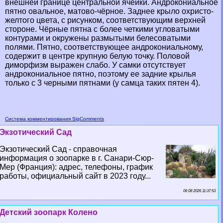
внешней границе центральной ячейки. Андрокониальное
пятно овальное, матово-чёрное. Заднее крыло охристо-
желтого цвета, с рисунком, соответствующим верхней
стороне. Чёрные пятна с более четкими угловатыми
контурами и окружены размытыми белесоватыми
полями. Пятно, соответствующее андрокониальному,
содержит в центре крупную белую точку. Пoлoвoй
диморфизм выражен слабо. У самки отсутствует
андрокониальное пятно, поэтому ее задние крылья
только с 3 черными пятнами (у самца таких пятен 4).
Система комментирования SigComments
Экзотический Сад
Экзотический Сад - справочная
информация о зоопарке в г. Санари-Сюр-
Мер (Франция): адрес, телефоны, график
работы, официальный сайт в 2023 году...
06 08 2026 11:37:53
Детский зоопарк Колено