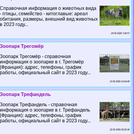
Справочная информация о животных вида
- птицы, семейство - китоглавые: ареал
обитания, размеры, внешний вид животных
в 2023 году...
24 06 2026 7:42:57
Зоопарк Трегомёр
Зоопарк Трегомёр - справочная
информация о зоопарке в г. Трегомёр
(Франция): адрес, телефоны, график
работы, официальный сайт в 2023 году...
23 06 2026 14:54:40
Зоопарк Трефандель
Зоопарк Трефандель - справочная
информация о зоопарке в г. Трефандель
(Франция): адрес, телефоны, график
работы, официальный сайт в 2023 году...
22 06 2026 20:25:30