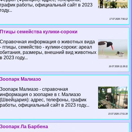
график работы, официальный сайт в 2023
году...
17 07 2026 7:56:12
Птицы семейства кулики-сороки
Справочная информация о животных вида
- птицы, семейство - кулики-сороки: ареал
обитания, размеры, внешний вид животных
в 2023 году...
16 07 2026 11:39:11
Зоопарк Малиазо
Зоопарк Малиазо - справочная
информация о зоопарке в г. Малиазо
(Швейцария): адрес, телефоны, график
работы, официальный сайт в 2023 году...
15 07 2026 17:51:39
Зоопарк Ла Барбена