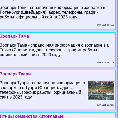
Зоопарк Тони - справочная информация о зоопарке в г.
Ротенбург (Швейцария): адрес, телефоны, график
работы, официальный сайт в 2023 году...
27 06 2026 21:46:20
Зоопарк Тама
Зоопарк Тама - справочная информация о зоопарке в г.
Токио (Япония): адрес, телефоны, график работы,
официальный сайт в 2023 году...
26 06 2026 12:31:58
Зоопарк Туари
Зоопарк Туари - справочная информация о
зоопарке в г. Туари (Франция): адрес,
телефоны, график работы, официальный
сайт в 2023 году...
25 06 2026 13:30:47
Птицы семейства китоглавые