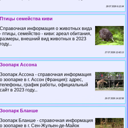
28 07 2026 6:12:34
Птицы семейства киви
Справочная информация о животных вида
- птицы, семейство - киви: ареал обитания,
размеры, внешний вид животных в 2023
году...
27 07 2026 12:42:13
Зоопарк Ассона
Зоопарк Ассона - справочная информация
о зоопарке в г. Ассон (Франция): адрес,
телефоны, график работы, официальный
сайт в 2023 году...
26 07 2026 14:32:58
Зоопарк Бланше
Зоопарк Бланше - справочная информация
о зоопарке в г. Сен-Жульен-де-Майок