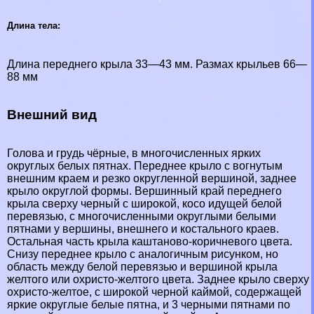
Длина тела:
Длина переднего крыла 33—43 мм. Размах крыльев 66—
88 мм
Внешний вид
Голова и гpyдь чёрные, в многочисленных ярких
округлых белых пятнах. Переднее крыло с вогнутым
внешним краем и резко округленной вершиной, заднее
крыло округлой формы. Вершинный край переднего
крыла сверху черный с широкой, косо идущей белой
перевязью, с многочисленными округлыми белыми
пятнами у вершины, внешнего и костального краев.
Остальная часть крыла каштаново-коричневого цвета.
Снизу переднее крыло с аналогичным рисунком, но
область между белой перевязью и вершиной крыла
желтого или охристо-желтого цвета. Заднее крыло сверху
охристо-желтое, с широкой черной каймой, содержащей
яркие округлые белые пятна, и 3 черными пятнами по