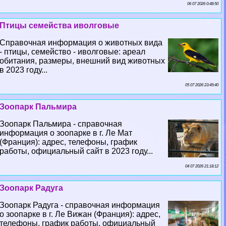
06 07 2026 0:48:50
Птицы семейства иволговые
Справочная информация о животных вида
- птицы, семейство - иволговые: ареал
обитания, размеры, внешний вид животных
в 2023 году...
05 07 2026 23:49:40
Зоопарк Пальмира
Зоопарк Пальмира - справочная
информация о зоопарке в г. Ле Мат
(Франция): адрес, телефоны, график
работы, официальный сайт в 2023 году...
04 07 2026 21:18:12
Зоопарк Радуга
Зоопарк Радуга - справочная информация
о зоопарке в г. Ле Вижан (Франция): адрес,
телефоны, график работы, официальный