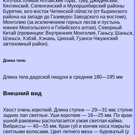
Юго-Восточный Алтайские горы, Туву, Джидинский,
Кяхтинский, Селенгинский и Мухоршибирский районы
Бурятии, юго-восток Читинской области (от Кыринского
района на западе до Газимуро-Заводского на востоке),
Монголию (за исключением горных лесов и пустынь
южнее Монгольского и Гобийского алтая), Северный
Китай (провинции: Внутренняя Монголия, Ганьсу, Шаньси,
Шэньси, Хэбэй, Хэнань, Цинхай, Гуанси-Чжуанский
автономный район).
Длина тела:
Длина тела даурской пищухи в среднем 180—195 мм
Внешний вид
Хвост очень короткий. Длина ступни — 29—31 мм; ступни
задних лап светлые. Уши короткие — 16—25 мм. По краю
ушной paковины располагается узкая светлая кайма.
Вибриссы — 40—55 мм. Края губ и кончик носа покрыты
светлыми волосами. Цвет летнего меха — буроватый (у