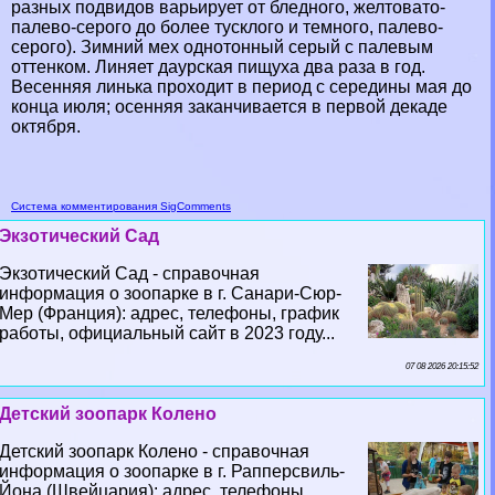
разных подвидов варьирует от бледного, желтовато-
палево-серого до более тусклого и темного, палево-
серого). Зимний мех однотонный серый с палевым
оттенком. Линяет даурская пищуха два раза в год.
Весенняя линька проходит в период с середины мая до
конца июля; осенняя заканчивается в первой декаде
октября.
Система комментирования SigComments
Экзотический Сад
Экзотический Сад - справочная
информация о зоопарке в г. Санари-Сюр-
Мер (Франция): адрес, телефоны, график
работы, официальный сайт в 2023 году...
07 08 2026 20:15:52
Детский зоопарк Колено
Детский зоопарк Колено - справочная
информация о зоопарке в г. Рапперсвиль-
Йона (Швейцария): адрес, телефоны,