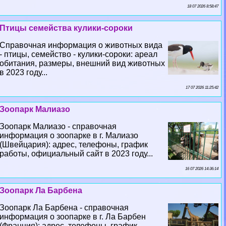
18 07 2026 8:58:47
Птицы семейства кулики-сороки
Справочная информация о животных вида
- птицы, семейство - кулики-сороки: ареал
обитания, размеры, внешний вид животных
в 2023 году...
17 07 2026 11:25:42
Зоопарк Малиазо
Зоопарк Малиазо - справочная
информация о зоопарке в г. Малиазо
(Швейцария): адрес, телефоны, график
работы, официальный сайт в 2023 году...
16 07 2026 14:36:14
Зоопарк Ла Барбена
Зоопарк Ла Барбена - справочная
информация о зоопарке в г. Ла Барбен
(Франция): адрес, телефоны, график