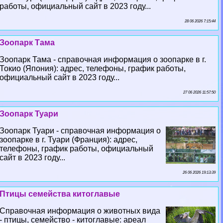
работы, официальный сайт в 2023 году...
28 06 2026 7:15:44
Зоопарк Тама
Зоопарк Тама - справочная информация о зоопарке в г.
Токио (Япония): адрес, телефоны, график работы,
официальный сайт в 2023 году...
27 06 2026 11:57:50
Зоопарк Туари
Зоопарк Туари - справочная информация о
зоопарке в г. Туари (Франция): адрес,
телефоны, график работы, официальный
сайт в 2023 году...
26 06 2026 19:13:39
Птицы семейства китоглавые
Справочная информация о животных вида
- птицы, семейство - китоглавые: ареал