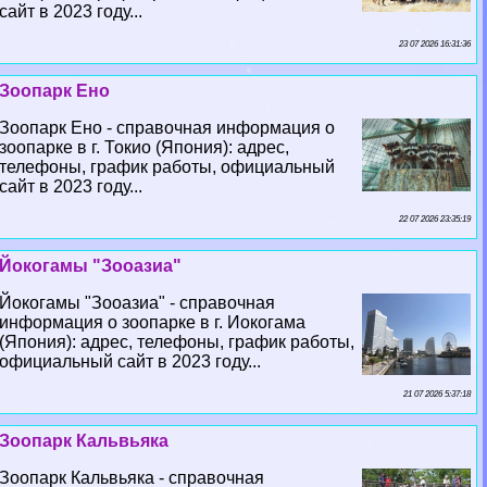
сайт в 2023 году...
23 07 2026 16:31:36
Зоопарк Ено
Зоопарк Ено - справочная информация о
зоопарке в г. Токио (Япония): адрес,
телефоны, график работы, официальный
сайт в 2023 году...
22 07 2026 23:35:19
Йокогамы "Зооазиа"
Йокогамы "Зооазиа" - справочная
информация о зоопарке в г. Иокогама
(Япония): адрес, телефоны, график работы,
официальный сайт в 2023 году...
21 07 2026 5:37:18
Зоопарк Кальвьяка
Зоопарк Кальвьяка - справочная