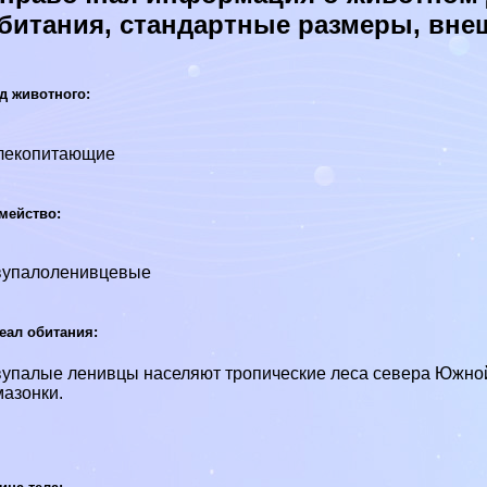
битания, стандартные размеры, вне
д животного:
лекопитающие
мейство:
вупалоленивцевые
еал обитания:
упалые ленивцы населяют тропические леса севера Южной
aзoнки.