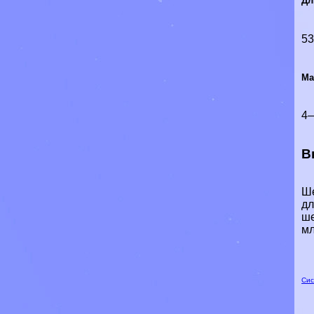
Дл
5
Ма
4—
В
Ше
дл
ше
мл
Сис