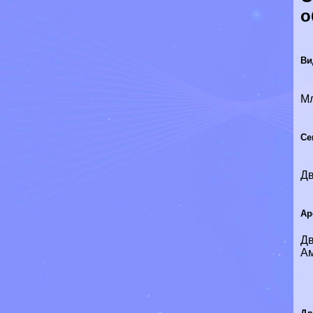
о
Ви
М
Се
Д
Ар
Дв
Ам