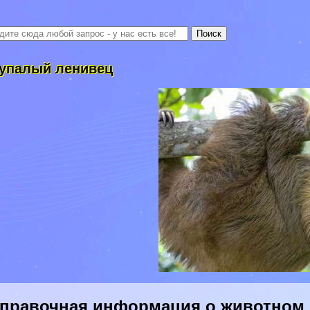
упалый ленивец
правочная информация о животном 