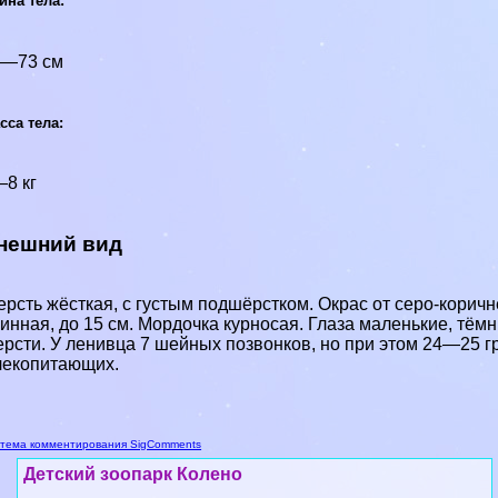
ина тела:
3—73 см
сса тела:
8 кг
нешний вид
рсть жёсткая, с густым подшёрстком. Окрас от серо-коричн
инная, до 15 см. Мордочка курносая. Глаза маленькие, тё
рсти. У ленивца 7 шейных позвонков, но при этом 24—25 
екопитающих.
тема комментирования SigComments
Детский зоопарк Колено