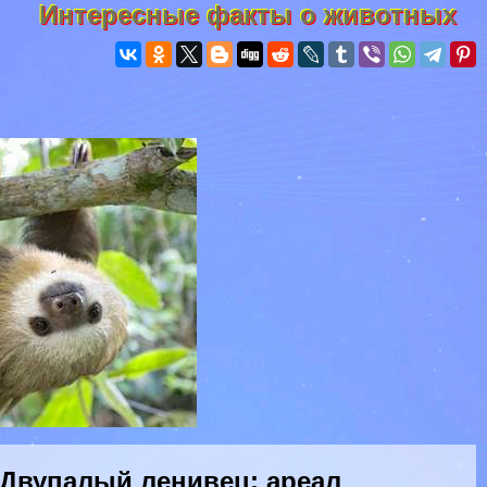
Интересные факты о животных
Двупалый ленивец: ареал