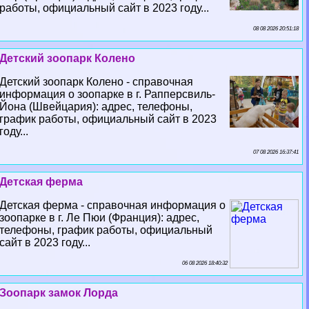
работы, официальный сайт в 2023 году...
08 08 2026 20:51:18
Детский зоопарк Колено
Детский зоопарк Колено - справочная
информация о зоопарке в г. Рапперсвиль-
Йона (Швейцария): адрес, телефоны,
график работы, официальный сайт в 2023
году...
07 08 2026 16:37:41
Детская ферма
Детская ферма - справочная информация о
зоопарке в г. Ле Пюи (Франция): адрес,
телефоны, график работы, официальный
сайт в 2023 году...
06 08 2026 18:40:32
Зоопарк замок Лорда