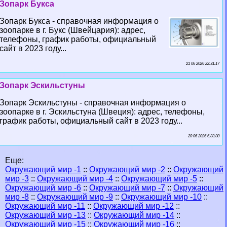
Зопарк Букса
Зопарк Букса - справочная информация о
зоопарке в г. Букс (Швейцария): адрес,
телефоны, график работы, официальный
сайт в 2023 году...
21 06 2026 22:31:17
Зопарк Эскильстуны
Зопарк Эскильстуны - справочная информация о
зоопарке в г. Эскильстуна (Швеция): адрес, телефоны,
график работы, официальный сайт в 2023 году...
20 06 2026 6:33:30
Еще:
Окружающий мир -1
::
Окружающий мир -2
::
Окружающий
мир -3
::
Окружающий мир -4
::
Окружающий мир -5
::
Окружающий мир -6
::
Окружающий мир -7
::
Окружающий
мир -8
::
Окружающий мир -9
::
Окружающий мир -10
::
Окружающий мир -11
::
Окружающий мир -12
::
Окружающий мир -13
::
Окружающий мир -14
::
Окружающий мир -15
::
Окружающий мир -16
::