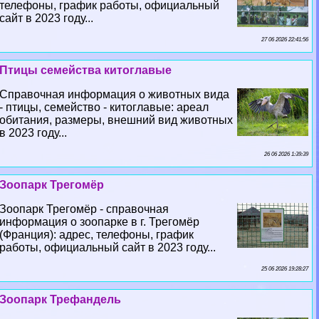
телефоны, график работы, официальный
сайт в 2023 году...
27 06 2026 22:41:56
Птицы семейства китоглавые
Справочная информация о животных вида
- птицы, семейство - китоглавые: ареал
обитания, размеры, внешний вид животных
в 2023 году...
26 06 2026 1:39:39
Зоопарк Трегомёр
Зоопарк Трегомёр - справочная
информация о зоопарке в г. Трегомёр
(Франция): адрес, телефоны, график
работы, официальный сайт в 2023 году...
25 06 2026 19:28:27
Зоопарк Трефандель