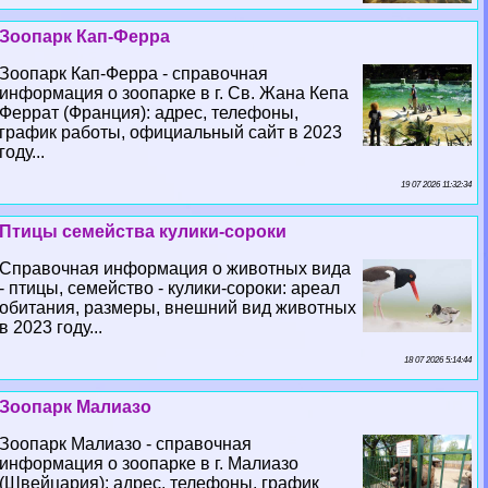
Зоопарк Кап-Ферра
Зоопарк Кап-Ферра - справочная
информация о зоопарке в г. Св. Жана Кепа
Феррат (Франция): адрес, телефоны,
график работы, официальный сайт в 2023
году...
19 07 2026 11:32:34
Птицы семейства кулики-сороки
Справочная информация о животных вида
- птицы, семейство - кулики-сороки: ареал
обитания, размеры, внешний вид животных
в 2023 году...
18 07 2026 5:14:44
Зоопарк Малиазо
Зоопарк Малиазо - справочная
информация о зоопарке в г. Малиазо
(Швейцария): адрес, телефоны, график