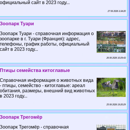
официальный сайт в 2023 году...
27 06 2026 3:34:20
Зоопарк Туари
Зоопарк Туари - справочная информация о
зоопарке в г. Туари (Франция): адрес,
телефоны, график работы, официальный
сайт в 2023 году...
26 06 2026 10:29:43
Птицы семейства китоглавые
Справочная информация о животных вида
- птицы, семейство - китоглавые: ареал
обитания, размеры, внешний вид животных
в 2023 году...
25 06 2026 19:20:29
Зоопарк Трегомёр
Зоопарк Трегомёр - справочная