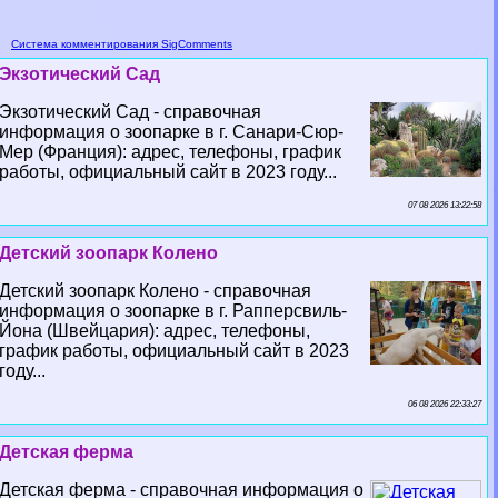
Система комментирования SigComments
Экзотический Сад
Экзотический Сад - справочная
информация о зоопарке в г. Санари-Сюр-
Мер (Франция): адрес, телефоны, график
работы, официальный сайт в 2023 году...
07 08 2026 13:22:58
Детский зоопарк Колено
Детский зоопарк Колено - справочная
информация о зоопарке в г. Рапперсвиль-
Йона (Швейцария): адрес, телефоны,
график работы, официальный сайт в 2023
году...
06 08 2026 22:33:27
Детская ферма
Детская ферма - справочная информация о