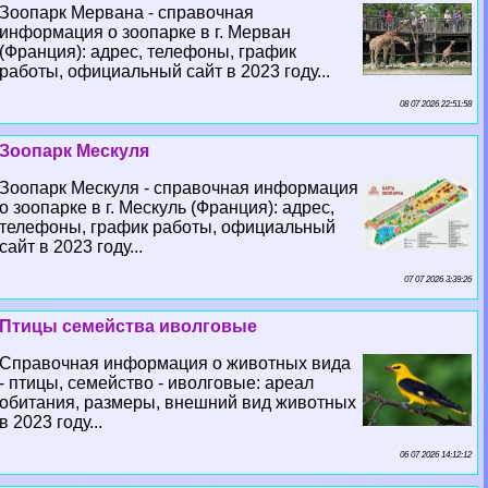
Зоопарк Мервана - справочная
информация о зоопарке в г. Мерван
(Франция): адрес, телефоны, график
работы, официальный сайт в 2023 году...
08 07 2026 22:51:58
Зоопарк Мескуля
Зоопарк Мескуля - справочная информация
о зоопарке в г. Мескуль (Франция): адрес,
телефоны, график работы, официальный
сайт в 2023 году...
07 07 2026 3:39:26
Птицы семейства иволговые
Справочная информация о животных вида
- птицы, семейство - иволговые: ареал
обитания, размеры, внешний вид животных
в 2023 году...
06 07 2026 14:12:12