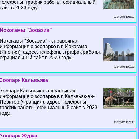
телефоны, график работы, официальный
сайт в 2023 году...
22 07 2026 12:59:27
Йокогамы "Зооазиа"
Йокогамы "Зооазиа" - справочная
информация о зоопарке в г. Иокогама
(Япония): адрес, телефоны, график работы,
официальный сайт в 2023 году...
21 07 2026 19:37:42
Зоопарк Кальвьяка
Зоопарк Кальвьяка - справочная
информация о зоопарке в г. Кальвьяк-ан-
Перигор (Франция): адрес, телефоны,
график работы, официальный сайт в 2023
году...
20 07 2026 13:52:21
Зоопарк Журка