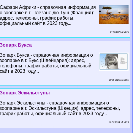
Сафари Африки - справочная информация
о зоопарке в г. Плезанс-дю-Туш (Франция):
адрес, телефоны, график работы,
официальный сайт в 2023 году...
21 06 2026 6:18:35
Зопарк Букса
Зопарк Букса - справочная информация о
зоопарке в г. Букс (Швейцария): адрес,
телефоны, график работы, официальный
сайт в 2023 году...
20 06 2026 15:48:56
Зопарк Эскильстуны
Зопарк Эскильстуны - справочная информация о
зоопарке в г. Эскильстуна (Швеция): адрес, телефоны,
график работы, официальный сайт в 2023 году...
19 06 2026 14:16:35