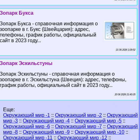
Зопарк Букса
Зопарк Букса - справочная информация о
зоопарке в г. Букс (Швейцария): адрес,
телефоны, график работы, официальный
сайт в 2023 году...
21 06 2026 3:39:52
Зопарк Эскильстуны
Зопарк Эскильстуны - справочная информация о
зоопарке в г. Эскильстуна (Швеция): адрес, телефоны,
график работы, официальный сайт в 2023 году...
20 06 2026 21:40:35
Еще:
Окружающий мир -1
::
Окружающий мир -2
::
Окружающий
мир -3
::
Окружающий мир -4
::
Окружающий мир -5
::
Окружающий мир -6
::
Окружающий мир -7
::
Окружающий
мир -8
::
Окружающий мир -9
::
Окружающий мир -10
::
Окружающий мир -11
::
Окружающий мир -12
::