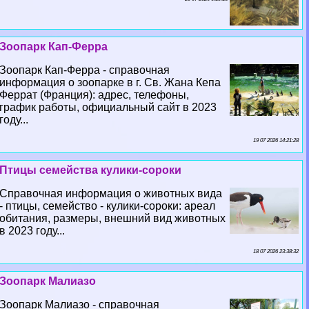
Зоопарк Кап-Ферра
Зоопарк Кап-Ферра - справочная
информация о зоопарке в г. Св. Жана Кепа
Феррат (Франция): адрес, телефоны,
график работы, официальный сайт в 2023
году...
19 07 2026 14:21:28
Птицы семейства кулики-сороки
Справочная информация о животных вида
- птицы, семейство - кулики-сороки: ареал
обитания, размеры, внешний вид животных
в 2023 году...
18 07 2026 23:38:32
Зоопарк Малиазо
Зоопарк Малиазо - справочная