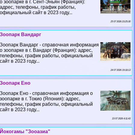
о зоопарке в г. Сент-Эньян (Франция):
адрес, телефоны, график работы,
официальный сайт в 2023 году...
25 07 2026 23:25:30
Зоопарк Вандарг
Зоопарк Вандарг - справочная информация
о зоопарке в г. Вандарг (Франция): адрес,
телефоны, график работы, официальный
сайт в 2023 году...
24 07 2026 19:18:13
Зоопарк Ено
Зоопарк Ено - справочная информация о
зоопарке в г. Токио (Япония): адрес,
телефоны, график работы, официальный
сайт в 2023 году...
23 07 2026 4:11:43
Йокогамы "Зооазиа"