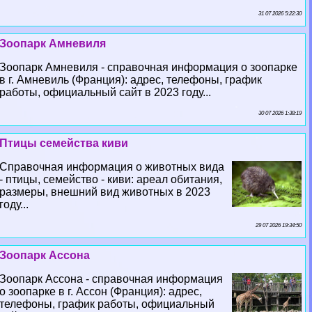
31 07 2026 5:22:30
Зоопарк Амневиля
Зоопарк Амневиля - справочная информация о зоопарке
в г. Амневиль (Франция): адрес, телефоны, график
работы, официальный сайт в 2023 году...
30 07 2026 1:38:19
Птицы семейства киви
Справочная информация о животных вида
- птицы, семейство - киви: ареал обитания,
размеры, внешний вид животных в 2023
году...
29 07 2026 19:34:50
Зоопарк Ассона
Зоопарк Ассона - справочная информация
о зоопарке в г. Ассон (Франция): адрес,
телефоны, график работы, официальный