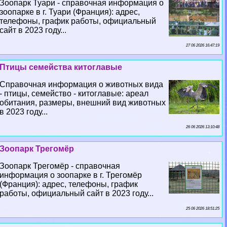
Зоопарк Туари - справочная информация о
зоопарке в г. Туари (Франция): адрес,
телефоны, график работы, официальный
сайт в 2023 году...
27 06 2026 16:47:19
Птицы семейства китоглавые
Справочная информация о животных вида
- птицы, семейство - китоглавые: ареал
обитания, размеры, внешний вид животных
в 2023 году...
26 06 2026 13:10:48
Зоопарк Трегомёр
Зоопарк Трегомёр - справочная
информация о зоопарке в г. Трегомёр
(Франция): адрес, телефоны, график
работы, официальный сайт в 2023 году...
25 06 2026 18:51:25