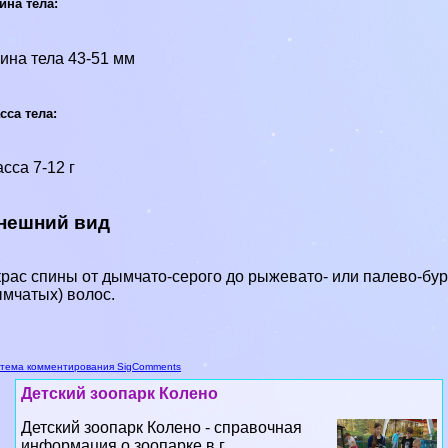
ина тела:
ина тела 43-51 мм
сса тела:
сса 7-12 г
нешний вид
рас спины от дымчато-серого до рыжевато- или палево-бур
мчатых) волос.
тема комментирования SigComments
Детский зоопарк Колено
Детский зоопарк Колено - справочная
информация о зоопарке в г.