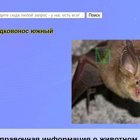
дковонос южный
правочная информация о животном