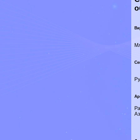
о
Ви
М
Се
Р
Ар
Ра
Аз