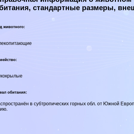
битания, стандартные размеры, вне
д животного:
лекопитающие
мейство:
укокрылые
еал обитания:
спространён в субтропических горных обл. от Южной Европ
ию.