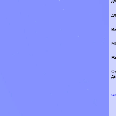
Дл
дл
Ма
Ма
В
Ок
ды
Сис