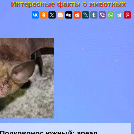
Интересные факты о животных
 Подковонос южный: ареал