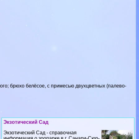
ого; брюхо белёсое, с примесью двухцветных (палево-
Экзотический Сад
Экзотический Сад - справочная
информация о зоопарке в г. Санари-Сюр-