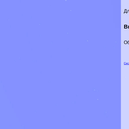
Дл
В
Об
Сис