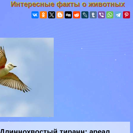
Интересные факты о животных
Длиннохвостый тиранн: ареал