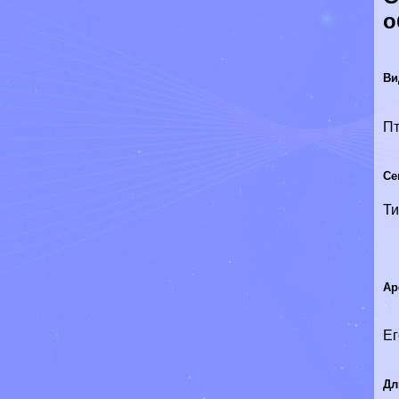
о
Ви
П
Се
Т
Ар
Ег
Дл