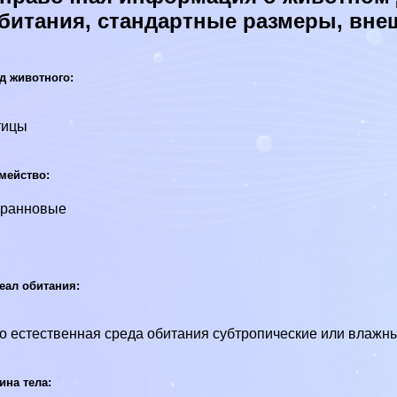
битания, стандартные размеры, вне
д животного:
тицы
мейство:
иранновые
еал обитания:
о естественная среда обитания субтропические или влажны
ина тела: