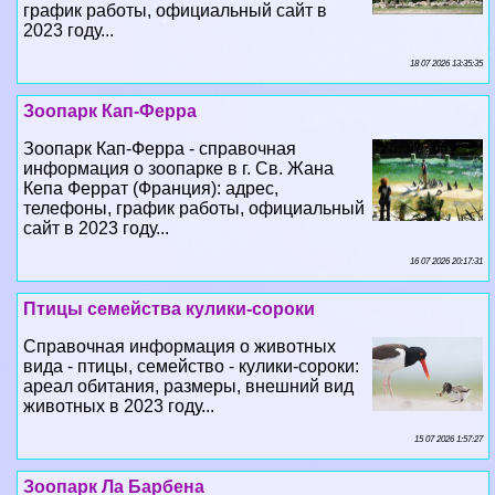
график работы, официальный сайт в
2023 году...
18 07 2026 13:35:35
Зоопарк Кап-Ферра
Зоопарк Кап-Ферра - справочная
информация о зоопарке в г. Св. Жана
Кепа Феррат (Франция): адрес,
телефоны, график работы, официальный
сайт в 2023 году...
16 07 2026 20:17:31
Птицы семейства кулики-сороки
Справочная информация о животных
вида - птицы, семейство - кулики-сороки:
ареал обитания, размеры, внешний вид
животных в 2023 году...
15 07 2026 1:57:27
Зоопарк Ла Барбена