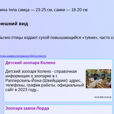
ина тела самца — 23-25 см, самки — 18-20 см
нешний вид
ычно птицы издают сухой повышающийся «тувии», часто 
тема комментирования SigComments
Детский зоопарк Колено
Детский зоопарк Колено - справочная
информация о зоопарке в г.
Рапперсвиль-Йона (Швейцария): адрес,
телефоны, график работы, официальный
сайт в 2023 году...
04 08 2026 22:45:42
Зоопарк замок Лорда