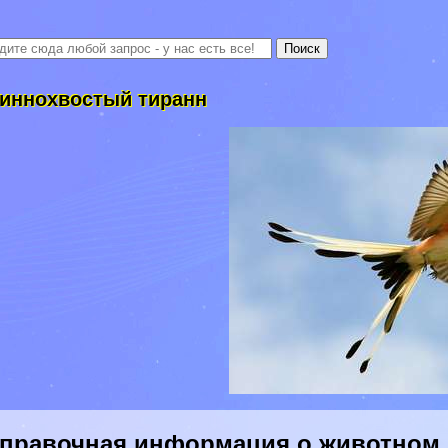
иннохвостый тиранн
правочная информация о животном 