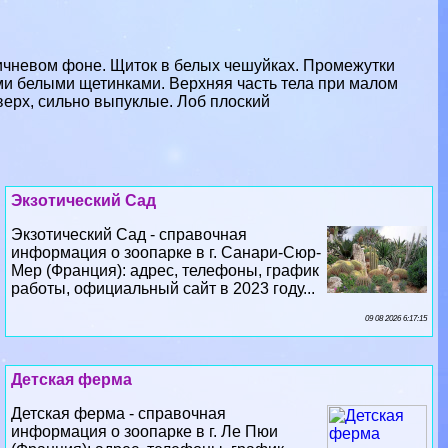
ичневом фоне. Щиток в белых чешуйках. Промежутки
ми белыми щетинками. Верхняя часть тела при малом
ерх, сильно выпуклые. Лоб плоский
Экзотический Сад
Экзотический Сад - справочная
информация о зоопарке в г. Санари-Сюр-
Мер (Франция): адрес, телефоны, график
работы, официальный сайт в 2023 году...
09 08 2026 6:17:15
Детская ферма
Детская ферма - справочная
информация о зоопарке в г. Ле Пюи