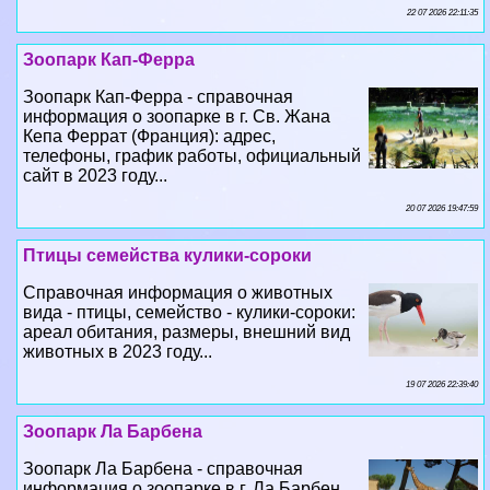
22 07 2026 22:11:35
Зоопарк Кап-Ферра
Зоопарк Кап-Ферра - справочная
информация о зоопарке в г. Св. Жана
Кепа Феррат (Франция): адрес,
телефоны, график работы, официальный
сайт в 2023 году...
20 07 2026 19:47:59
Птицы семейства кулики-сороки
Справочная информация о животных
вида - птицы, семейство - кулики-сороки:
ареал обитания, размеры, внешний вид
животных в 2023 году...
19 07 2026 22:39:40
Зоопарк Ла Барбена
Зоопарк Ла Барбена - справочная
информация о зоопарке в г. Ла Барбен