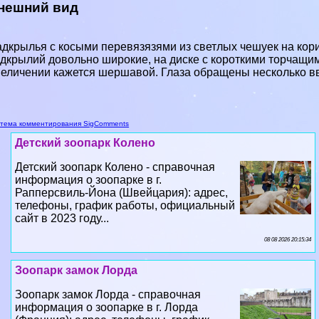
нешний вид
дкрылья с косыми перевязязями из светлых чешуек на кор
дкрылий довольно широкие, на диске с короткими торчащи
еличении кажется шершавой. Глаза обращены несколько вв
тема комментирования SigComments
Детский зоопарк Колено
Детский зоопарк Колено - справочная
информация о зоопарке в г.
Рапперсвиль-Йона (Швейцария): адрес,
телефоны, график работы, официальный
сайт в 2023 году...
08 08 2026 20:15:34
Зоопарк замок Лорда
Зоопарк замок Лорда - справочная
информация о зоопарке в г. Лорда