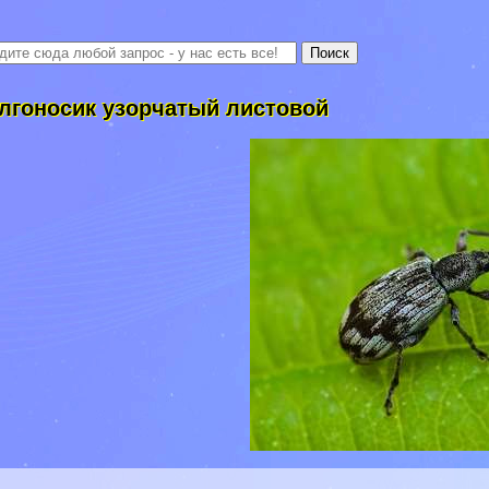
лгоносик узорчатый листовой