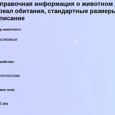
правочная информация о животном 
реал обитания, стандартные размер
писание
д животного:
асекомые
мейство:
лгоносики
ина тела:
4 мм