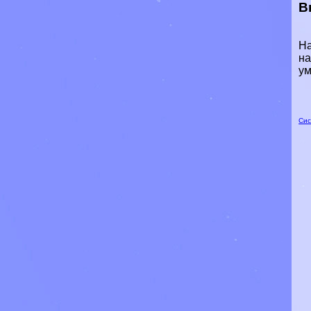
В
На
на
ум
Сис