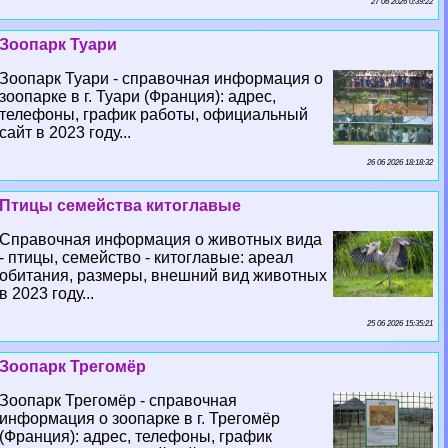
27 06 2026 0:39:22
Зоопарк Туари
Зоопарк Туари - справочная информация о
зоопарке в г. Туари (Франция): адрес,
телефоны, график работы, официальный
сайт в 2023 году...
26 06 2026 18:18:32
Птицы семейства китоглавые
Справочная информация о животных вида
- птицы, семейство - китоглавые: ареал
обитания, размеры, внешний вид животных
в 2023 году...
25 06 2026 15:35:21
Зоопарк Трегомёр
Зоопарк Трегомёр - справочная
информация о зоопарке в г. Трегомёр
(Франция): адрес, телефоны, график