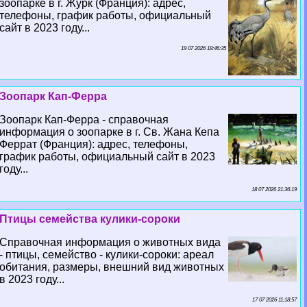
зоопарке в г. Журк (Франция): адрес,
телефоны, график работы, официальный
сайт в 2023 году...
19 07 2026 18:46:35
Зоопарк Кап-Ферра
Зоопарк Кап-Ферра - справочная
информация о зоопарке в г. Св. Жана Кепа
Феррат (Франция): адрес, телефоны,
график работы, официальный сайт в 2023
году...
18 07 2026 21:36:19
Птицы семейства кулики-сороки
Справочная информация о животных вида
- птицы, семейство - кулики-сороки: ареал
обитания, размеры, внешний вид животных
в 2023 году...
17 07 2026 11:18:57