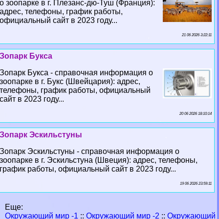
о зоопарке в г. Плезанс-дю-Туш (Франция):
адрес, телефоны, график работы,
официальный сайт в 2023 году...
21 06 2026 3:22:11
Зопарк Букса
Зопарк Букса - справочная информация о
зоопарке в г. Букс (Швейцария): адрес,
телефоны, график работы, официальный
сайт в 2023 году...
20 06 2026 18:10:14
Зопарк Эскильстуны
Зопарк Эскильстуны - справочная информация о
зоопарке в г. Эскильстуна (Швеция): адрес, телефоны,
график работы, официальный сайт в 2023 году...
19 06 2026 23:59:11
Еще:
Окружающий мир -1
::
Окружающий мир -2
::
Окружающий