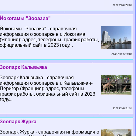
22 07 2026 6:56:20
Йокогамы "Зооазиа"
Йокогамы "Зооазиа" - справочная
информация о зоопарке в г. Иокогама
(Япония): адрес, телефоны, график работы,
официальный сайт в 2023 году...
21 07 2026 17:30:28
Зоопарк Кальвьяка
Зоопарк Кальвьяка - справочная
информация о зоопарке в г. Кальвьяк-ан-
Перигор (Франция): адрес, телефоны,
график работы, официальный сайт в 2023
году...
20 07 2026 8:31:28
Зоопарк Журка
Зоопарк Журка - справочная информация о