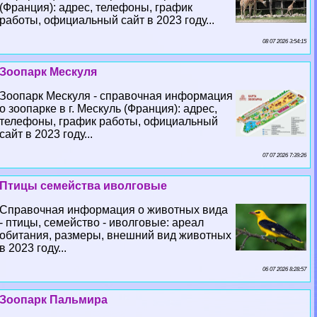
(Франция): адрес, телефоны, график
работы, официальный сайт в 2023 году...
08 07 2026 3:54:15
Зоопарк Мескуля
Зоопарк Мескуля - справочная информация
о зоопарке в г. Мескуль (Франция): адрес,
телефоны, график работы, официальный
сайт в 2023 году...
07 07 2026 7:39:26
Птицы семейства иволговые
Справочная информация о животных вида
- птицы, семейство - иволговые: ареал
обитания, размеры, внешний вид животных
в 2023 году...
06 07 2026 8:28:57
Зоопарк Пальмира