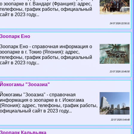
о зоопарке в г. Вандарг (Франция): адрес,
телефоны, график работы, официальный
сайт в 2023 году...
24 07 2026 22:50:31
Зоопарк Ено
Зоопарк Ено - справочная информация о
зоопарке в г. Токио (Япония): адрес,
телефоны, график работы, официальный
сайт в 2023 году...
23 07 2026 10:46:50
Йокогамы "Зооазиа"
Йокогамы "Зооазиа" - справочная
информация о зоопарке в г. Иокогама
(Япония): адрес, телефоны, график работы,
официальный сайт в 2023 году...
22 07 2026 0:44:48
Зоопарк Кальвьяка