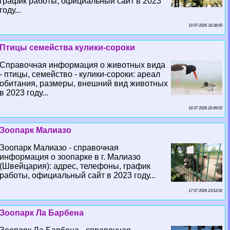
график работы, официальный сайт в 2023
году...
19 07 2026 18:38:50
Птицы семейства кулики-сороки
Справочная информация о животных вида
- птицы, семейство - кулики-сороки: ареал
обитания, размеры, внешний вид животных
в 2023 году...
18 07 2026 22:49:52
Зоопарк Малиазо
Зоопарк Малиазо - справочная
информация о зоопарке в г. Малиазо
(Швейцария): адрес, телефоны, график
работы, официальный сайт в 2023 году...
17 07 2026 23:53:52
Зоопарк Ла Барбена