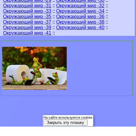
Окружающий мир -29
::
Окружающий мир -30
::
Окружающий мир -31
::
Окружающий мир -32
::
Окружающий мир -33
::
Окружающий мир -34
::
Окружающий мир -35
::
Окружающий мир -36
::
Окружающий мир -37
::
Окружающий мир -38
::
Окружающий мир -39
::
Окружающий мир -40
::
Окружающий мир -41
::
На сайте используются cookies
Закрыть эту плашку