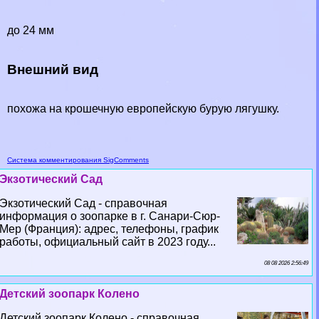
до 24 мм
Внешний вид
похожа на крошечную европейскую бурую лягушку.
Система комментирования SigComments
Экзотический Сад
Экзотический Сад - справочная
информация о зоопарке в г. Санари-Сюр-
Мер (Франция): адрес, телефоны, график
работы, официальный сайт в 2023 году...
08 08 2026 2:56:49
Детский зоопарк Колено
Детский зоопарк Колено - справочная