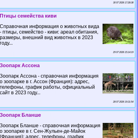
30 07 2026 17:28:38
Птицы семейства киви
Справочная информация о животных вида
- птицы, семейство - киви: ареал обитания,
размеры, внешний вид животных в 2023
году...
29 07 2026 15:14:19
Зоопарк Ассона
Зоопарк Ассона - справочная информация
о зоопарке в г. Ассон (Франция): адрес,
телефоны, график работы, официальный
сайт в 2023 году...
28 07 2026 19:31:54
Зоопарк Бланше
Зоопарк Бланше - справочная информация
о зоопарке в г. Сен-Жульен-де-Майок
(Франция): адрес, телефоны, график