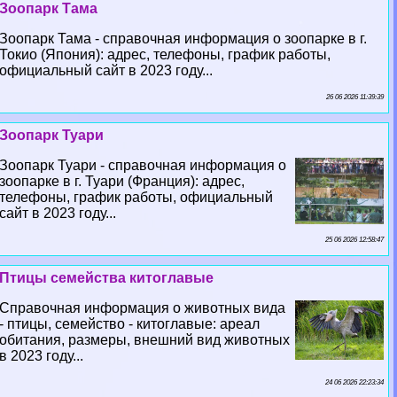
Зоопарк Тама
Зоопарк Тама - справочная информация о зоопарке в г.
Токио (Япония): адрес, телефоны, график работы,
официальный сайт в 2023 году...
26 06 2026 11:39:39
Зоопарк Туари
Зоопарк Туари - справочная информация о
зоопарке в г. Туари (Франция): адрес,
телефоны, график работы, официальный
сайт в 2023 году...
25 06 2026 12:58:47
Птицы семейства китоглавые
Справочная информация о животных вида
- птицы, семейство - китоглавые: ареал
обитания, размеры, внешний вид животных
в 2023 году...
24 06 2026 22:23:34