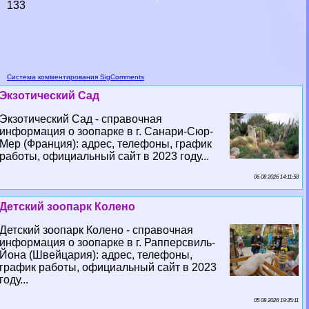
133
Система комментирования SigComments
Экзотический Сад
Экзотический Сад - справочная
информация о зоопарке в г. Санари-Сюр-
Мер (Франция): адрес, телефоны, график
работы, официальный сайт в 2023 году...
06 08 2026 14:11:58
Детский зоопарк Колено
Детский зоопарк Колено - справочная
информация о зоопарке в г. Рапперсвиль-
Йона (Швейцария): адрес, телефоны,
график работы, официальный сайт в 2023
году...
05 08 2026 19:35:11