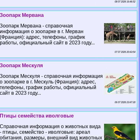
08 07 2026 16:46:52
Зоопарк Мервана
Зоопарк Мервана - справочная
информация о зоопарке в г. Мерван
(Франция): адрес, телефоны, график
работы, официальный сайт в 2023 году...
07 07 2026 20:43:54
Зоопарк Мескуля
Зоопарк Мескуля - справочная информация
о зоопарке в г. Мескуль (Франция): адрес,
телефоны, график работы, официальный
сайт в 2023 году...
06 07 2026 23:47:30
Птицы семейства иволговые
Справочная информация о животных вида
- птицы, семейство - иволговые: ареал
обитания, размеры, внешний вид животных