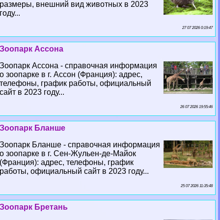
размеры, внешний вид животных в 2023
году...
27 07 2026 0:19:47
Зоопарк Ассона
Зоопарк Ассона - справочная информация
о зоопарке в г. Ассон (Франция): адрес,
телефоны, график работы, официальный
сайт в 2023 году...
26 07 2026 19:55:46
Зоопарк Бланше
Зоопарк Бланше - справочная информация
о зоопарке в г. Сен-Жульен-де-Майок
(Франция): адрес, телефоны, график
работы, официальный сайт в 2023 году...
25 07 2026 11:35:48
Зоопарк Бретань