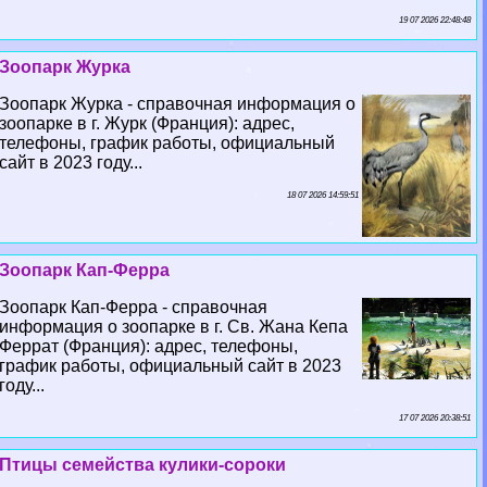
19 07 2026 22:48:48
Зоопарк Журка
Зоопарк Журка - справочная информация о
зоопарке в г. Журк (Франция): адрес,
телефоны, график работы, официальный
сайт в 2023 году...
18 07 2026 14:59:51
Зоопарк Кап-Ферра
Зоопарк Кап-Ферра - справочная
информация о зоопарке в г. Св. Жана Кепа
Феррат (Франция): адрес, телефоны,
график работы, официальный сайт в 2023
году...
17 07 2026 20:38:51
Птицы семейства кулики-сороки