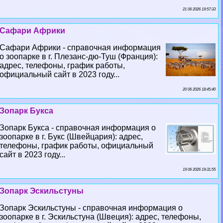
21 06 2026 19:57:33
Сафари Африки
Сафари Африки - справочная информация
о зоопарке в г. Плезанс-дю-Туш (Франция):
адрес, телефоны, график работы,
официальный сайт в 2023 году...
20 06 2026 18:45:40
Зопарк Букса
Зопарк Букса - справочная информация о
зоопарке в г. Букс (Швейцария): адрес,
телефоны, график работы, официальный
сайт в 2023 году...
19 06 2026 19:31:55
Зопарк Эскильстуны
Зопарк Эскильстуны - справочная информация о
зоопарке в г. Эскильстуна (Швеция): адрес, телефоны,