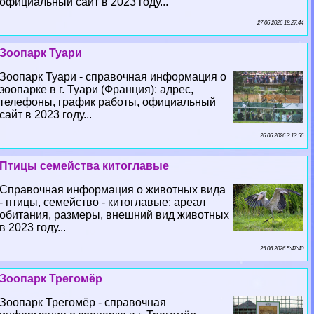
официальный сайт в 2023 году...
27 06 2026 18:27:44
Зоопарк Туари
Зоопарк Туари - справочная информация о
зоопарке в г. Туари (Франция): адрес,
телефоны, график работы, официальный
сайт в 2023 году...
26 06 2026 3:13:56
Птицы семейства китоглавые
Справочная информация о животных вида
- птицы, семейство - китоглавые: ареал
обитания, размеры, внешний вид животных
в 2023 году...
25 06 2026 5:47:40
Зоопарк Трегомёр
Зоопарк Трегомёр - справочная