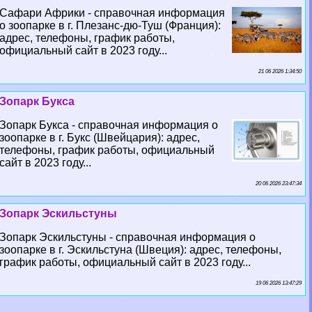
Сафари Африки - справочная информация
о зоопарке в г. Плезанс-дю-Туш (Франция):
адрес, телефоны, график работы,
официальный сайт в 2023 году...
21 06 2026 1:34:50
Зопарк Букса
Зопарк Букса - справочная информация о
зоопарке в г. Букс (Швейцария): адрес,
телефоны, график работы, официальный
сайт в 2023 году...
20 06 2026 23:47:34
Зопарк Эскильстуны
Зопарк Эскильстуны - справочная информация о
зоопарке в г. Эскильстуна (Швеция): адрес, телефоны,
график работы, официальный сайт в 2023 году...
19 06 2026 13:47:29