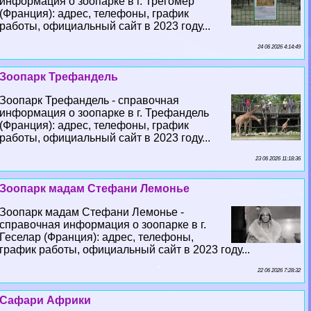
информация о зоопарке в г. Трегомёр
(Франция): адрес, телефоны, график
работы, официальный сайт в 2023 году...
24 06 2026 4:14:49
Зоопарк Трефандель
Зоопарк Трефандель - справочная
информация о зоопарке в г. Трефандель
(Франция): адрес, телефоны, график
работы, официальный сайт в 2023 году...
23 06 2026 11:18:36
Зоопарк мадам Стефани Лемонье
Зоопарк мадам Стефани Лемонье -
справочная информация о зоопарке в г.
Геселар (Франция): адрес, телефоны,
график работы, официальный сайт в 2023 году...
22 06 2026 7:28:32
Сафари Африки