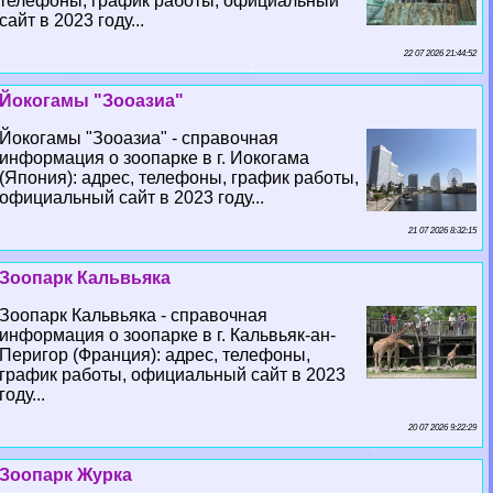
телефоны, график работы, официальный
сайт в 2023 году...
22 07 2026 21:44:52
Йокогамы "Зооазиа"
Йокогамы "Зооазиа" - справочная
информация о зоопарке в г. Иокогама
(Япония): адрес, телефоны, график работы,
официальный сайт в 2023 году...
21 07 2026 8:32:15
Зоопарк Кальвьяка
Зоопарк Кальвьяка - справочная
информация о зоопарке в г. Кальвьяк-ан-
Перигор (Франция): адрес, телефоны,
график работы, официальный сайт в 2023
году...
20 07 2026 9:22:29
Зоопарк Журка