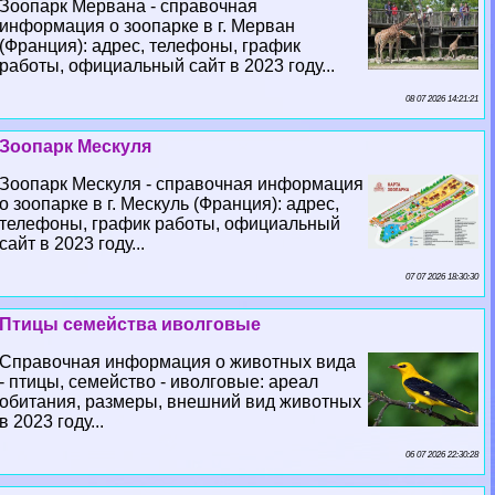
Зоопарк Мервана - справочная
информация о зоопарке в г. Мерван
(Франция): адрес, телефоны, график
работы, официальный сайт в 2023 году...
08 07 2026 14:21:21
Зоопарк Мескуля
Зоопарк Мескуля - справочная информация
о зоопарке в г. Мескуль (Франция): адрес,
телефоны, график работы, официальный
сайт в 2023 году...
07 07 2026 18:30:30
Птицы семейства иволговые
Справочная информация о животных вида
- птицы, семейство - иволговые: ареал
обитания, размеры, внешний вид животных
в 2023 году...
06 07 2026 22:30:28