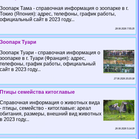
Зоопарк Тама - справочная информация о зоопарке в г.
Токио (Япония): адрес, телефоны, график работы,
официальный сайт в 2023 году...
28 06 2026 7:55:35
Зоопарк Туари
Зоопарк Туари - справочная информация о
зоопарке в г. Туари (Франция): адрес,
телефоны, график работы, официальный
сайт в 2023 году...
27 06 2026 20:20:38
Птицы семейства китоглавые
Справочная информация о животных вида
- птицы, семейство - китоглавые: ареал
обитания, размеры, внешний вид животных
в 2023 году...
26 06 2026 5:14:39