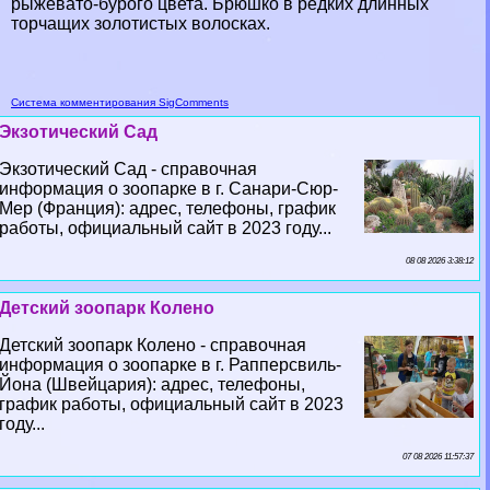
рыжевато-бурого цвета. Брюшко в редких длинных
торчащих золотистых волосках.
Система комментирования SigComments
Экзотический Сад
Экзотический Сад - справочная
информация о зоопарке в г. Санари-Сюр-
Мер (Франция): адрес, телефоны, график
работы, официальный сайт в 2023 году...
08 08 2026 3:38:12
Детский зоопарк Колено
Детский зоопарк Колено - справочная
информация о зоопарке в г. Рапперсвиль-
Йона (Швейцария): адрес, телефоны,
график работы, официальный сайт в 2023
году...
07 08 2026 11:57:37