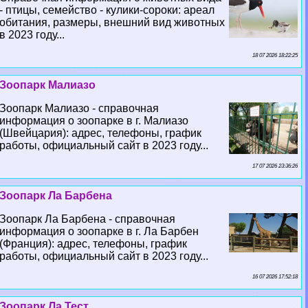
- птицы, семейство - кулики-сороки: ареал
обитания, размеры, внешний вид животных
в 2023 году...
18 07 2026 18:22:25
Зоопарк Малиазо
Зоопарк Малиазо - справочная
информация о зоопарке в г. Малиазо
(Швейцария): адрес, телефоны, график
работы, официальный сайт в 2023 году...
17 07 2026 23:36:26
Зоопарк Ла Барбена
Зоопарк Ла Барбена - справочная
информация о зоопарке в г. Ла Барбен
(Франция): адрес, телефоны, график
работы, официальный сайт в 2023 году...
16 07 2026 17:52:18
Зоопарк Ла Тест