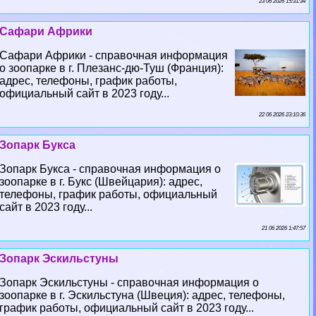
23 06 2026 15:31:34
Сафари Африки
Сафари Африки - справочная информация
о зоопарке в г. Плезанс-дю-Туш (Франция):
адрес, телефоны, график работы,
официальный сайт в 2023 году...
22 06 2026 23:10:36
Зопарк Букса
Зопарк Букса - справочная информация о
зоопарке в г. Букс (Швейцария): адрес,
телефоны, график работы, официальный
сайт в 2023 году...
21 06 2026 1:47:57
Зопарк Эскильстуны
Зопарк Эскильстуны - справочная информация о
зоопарке в г. Эскильстуна (Швеция): адрес, телефоны,
график работы, официальный сайт в 2023 году...