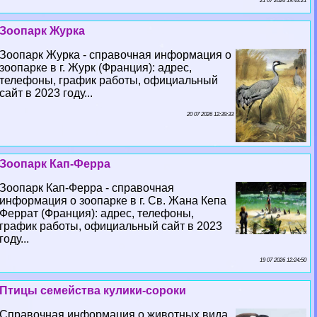
21 07 2026 19:43:21
Зоопарк Журка
Зоопарк Журка - справочная информация о
зоопарке в г. Журк (Франция): адрес,
телефоны, график работы, официальный
сайт в 2023 году...
20 07 2026 12:39:33
Зоопарк Кап-Ферра
Зоопарк Кап-Ферра - справочная
информация о зоопарке в г. Св. Жана Кепа
Феррат (Франция): адрес, телефоны,
график работы, официальный сайт в 2023
году...
19 07 2026 12:24:50
Птицы семейства кулики-сороки
Справочная информация о животных вида