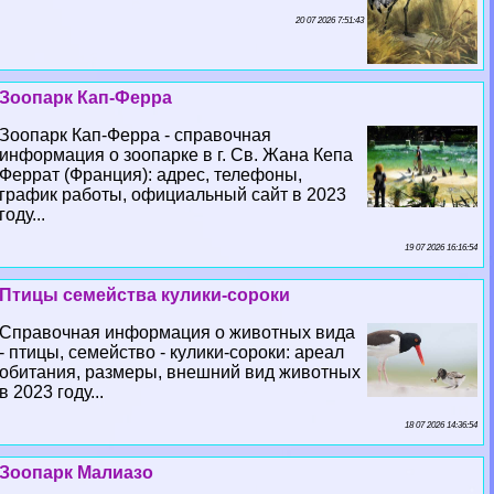
20 07 2026 7:51:43
Зоопарк Кап-Ферра
Зоопарк Кап-Ферра - справочная
информация о зоопарке в г. Св. Жана Кепа
Феррат (Франция): адрес, телефоны,
график работы, официальный сайт в 2023
году...
19 07 2026 16:16:54
Птицы семейства кулики-сороки
Справочная информация о животных вида
- птицы, семейство - кулики-сороки: ареал
обитания, размеры, внешний вид животных
в 2023 году...
18 07 2026 14:36:54
Зоопарк Малиазо