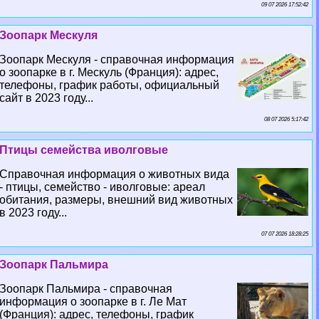
09 07 2026 17:52:42
Зоопарк Мескуля
Зоопарк Мескуля - справочная информация
о зоопарке в г. Мескуль (Франция): адрес,
телефоны, график работы, официальный
сайт в 2023 году...
08 07 2026 5:17:42
Птицы семейства иволговые
Справочная информация о животных вида
- птицы, семейство - иволговые: ареал
обитания, размеры, внешний вид животных
в 2023 году...
07 07 2026 18:28:25
Зоопарк Пальмира
Зоопарк Пальмира - справочная
информация о зоопарке в г. Ле Мат
(Франция): адрес, телефоны, график