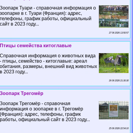
Зоопарк Туари - справочная информация о
зоопарке в г. Туари (Франция): адрес,
телефоны, график работы, официальный
сайт в 2023 году...
27 06 2026 13:50:57
Птицы семейства китоглавые
Справочная информация о животных вида
- птицы, семейство - китоглавые: ареал
обитания, размеры, внешний вид животных
в 2023 году...
26 06 2026 21:30:30
Зоопарк Трегомёр
Зоопарк Трегомёр - справочная
информация о зоопарке в г. Трегомёр
(Франция): адрес, телефоны, график
работы, официальный сайт в 2023 году...
25 06 2026 22:54:10