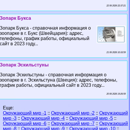
22 06 2026 22:37:21
Зопарк Букса
Зопарк Букса - справочная информация о
зоопарке в г. Букс (Швейцария): адрес,
телефоны, график работы, официальный
сайт в 2023 году...
21 06 2026 10:33:59
Зопарк Эскильстуны
Зопарк Эскильстуны - справочная информация о
зоопарке в г. Эскильстуна (Швеция): адрес, телефоны,
график работы, официальный сайт в 2023 году...
20 06 2026 19:26:59
Еще:
Окружающий мир -1
::
Окружающий мир -2
::
Окружающий
мир -3
::
Окружающий мир -4
::
Окружающий мир -5
::
Окружающий мир -6
::
Окружающий мир -7
::
Окружающий
мир -8
::
Окружающий мир -9
::
Окружающий мир -10
::