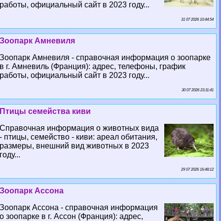
работы, официальный сайт в 2023 году...
31 07 2026 10:44:54
Зоопарк Амневиля
Зоопарк Амневиля - справочная информация о зоопарке
в г. Амневиль (Франция): адрес, телефоны, график
работы, официальный сайт в 2023 году...
30 07 2026 23:11:41
Птицы семейства киви
Справочная информация о животных вида
- птицы, семейство - киви: ареал обитания,
размеры, внешний вид животных в 2023
году...
29 07 2026 16:48:12
Зоопарк Ассона
Зоопарк Ассона - справочная информация
о зоопарке в г. Ассон (Франция): адрес,