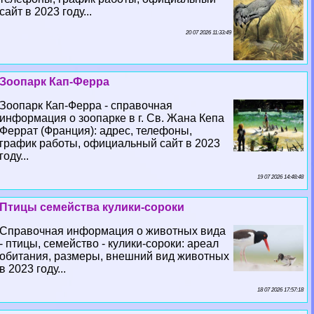
сайт в 2023 году...
20 07 2026 11:33:49
Зоопарк Кап-Ферра
Зоопарк Кап-Ферра - справочная
информация о зоопарке в г. Св. Жана Кепа
Феррат (Франция): адрес, телефоны,
график работы, официальный сайт в 2023
году...
19 07 2026 14:48:48
Птицы семейства кулики-сороки
Справочная информация о животных вида
- птицы, семейство - кулики-сороки: ареал
обитания, размеры, внешний вид животных
в 2023 году...
18 07 2026 17:57:18