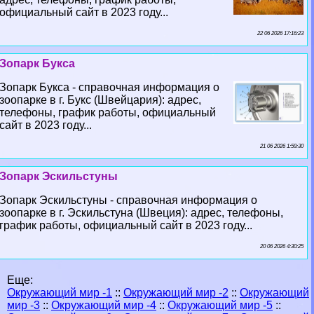
официальный сайт в 2023 году...
22 06 2026 17:16:23
Зопарк Букса
Зопарк Букса - справочная информация о
зоопарке в г. Букс (Швейцария): адрес,
телефоны, график работы, официальный
сайт в 2023 году...
21 06 2026 1:59:30
Зопарк Эскильстуны
Зопарк Эскильстуны - справочная информация о
зоопарке в г. Эскильстуна (Швеция): адрес, телефоны,
график работы, официальный сайт в 2023 году...
20 06 2026 4:30:25
Еще:
Окружающий мир -1
::
Окружающий мир -2
::
Окружающий
мир -3
::
Окружающий мир -4
::
Окружающий мир -5
::