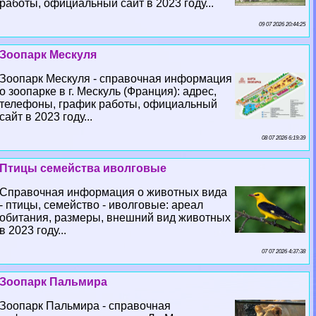
работы, официальный сайт в 2023 году...
09 07 2026 20:44:25
Зоопарк Мескуля
Зоопарк Мескуля - справочная информация
о зоопарке в г. Мескуль (Франция): адрес,
телефоны, график работы, официальный
сайт в 2023 году...
08 07 2026 6:19:39
Птицы семейства иволговые
Справочная информация о животных вида
- птицы, семейство - иволговые: ареал
обитания, размеры, внешний вид животных
в 2023 году...
07 07 2026 4:37:38
Зоопарк Пальмира
Зоопарк Пальмира - справочная