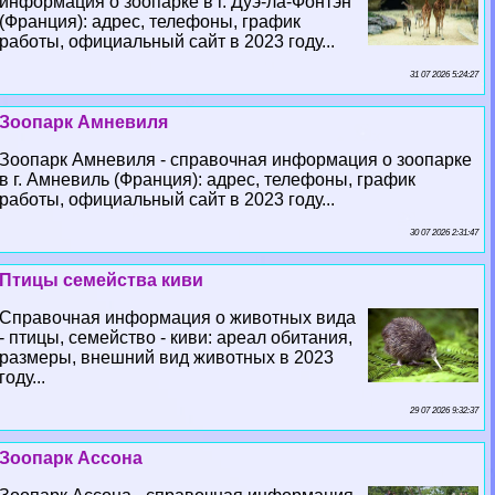
информация о зоопарке в г. Дуэ-ла-Фонтэн
(Франция): адрес, телефоны, график
работы, официальный сайт в 2023 году...
31 07 2026 5:24:27
Зоопарк Амневиля
Зоопарк Амневиля - справочная информация о зоопарке
в г. Амневиль (Франция): адрес, телефоны, график
работы, официальный сайт в 2023 году...
30 07 2026 2:31:47
Птицы семейства киви
Справочная информация о животных вида
- птицы, семейство - киви: ареал обитания,
размеры, внешний вид животных в 2023
году...
29 07 2026 9:32:37
Зоопарк Ассона