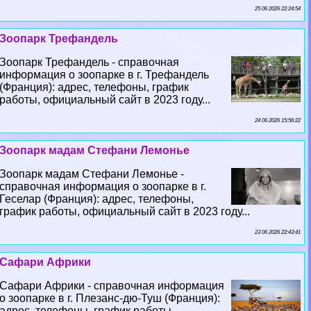
25 06 2026 22:24:54
Зоопарк Трефандель
Зоопарк Трефандель - справочная
информация о зоопарке в г. Трефандель
(Франция): адрес, телефоны, график
работы, официальный сайт в 2023 году...
24 06 2026 15:56:22
Зоопарк мадам Стефани Лемонье
Зоопарк мадам Стефани Лемонье -
справочная информация о зоопарке в г.
Геселар (Франция): адрес, телефоны,
график работы, официальный сайт в 2023 году...
23 06 2026 22:43:41
Сафари Африки
Сафари Африки - справочная информация
о зоопарке в г. Плезанс-дю-Туш (Франция):
адрес, телефоны, график работы,