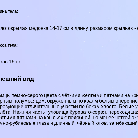
ина тела:
лотокрылая медовка 14-17 см в длину, размахом крыльев - о
сса тела:
оло 16 гр
нешний вид
мцы тёмно-серого цвета с чёткими жёлтыми пятнами на кры
рным полумесяцем, окружённым по краям белым оперением
разующие отличительные участки по бокам хвоста. Белые у
лёта. Нижняя часть туловища буровато-серая, переходяща
лтыми пятнами на крыльях с подобной, но менее чёткой ок
мно-рубиновые глаза и длинный, чёрный клюв, загибающийс