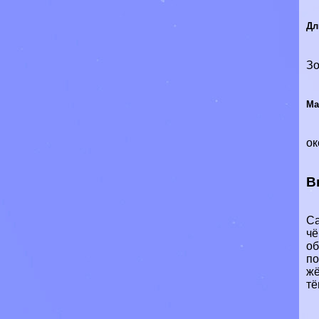
Дл
Зо
Ма
ок
В
Са
чё
об
по
жё
тё