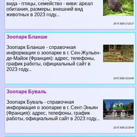
вида - птицы, семейство - киви: ареал
обитания, размеры, внешний вид
животных в 2023 году...
26 07 2026 17:22:17
Зоопарк Бланше
Зоопарк Бланше - справочная
информация о зоопарке в г. Сен-Жульен-
де-Майок (Франция): адрес, телефоны,
график работы, официальный сайт в
2023 году...
24 07 2026 15:24:49
Зоопарк Буваль
Зоопарк Буваль - справочная
информация о зоопарке в г. Сент-Эньян
(Франция): адрес, телефоны, график
работы, официальный сайт в 2023 году...
22 07 2026 21:35:44