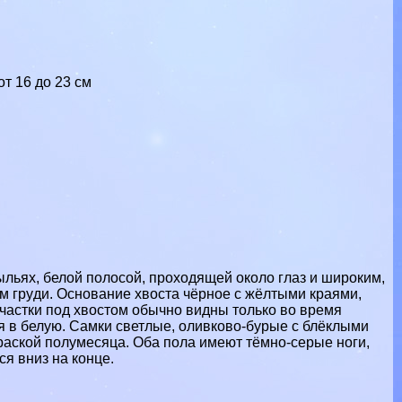
т 16 до 23 см
льях, белой полосой, проходящей около глаз и широким,
 гpyди. Основание хвоста чёрное с жёлтыми краями,
частки под хвостом обычно видны только во время
я в белую. Самки светлые, оливково-бурые с блёклыми
раской полумесяца. Оба пола имеют тёмно-серые ноги,
я вниз на конце.