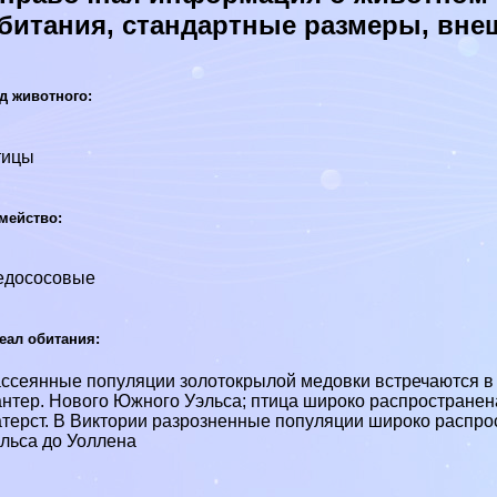
битания, стандартные размеры, вне
д животного:
тицы
мейство:
едососовые
еал обитания:
ссеянные популяции золотокрылой медовки встречаются в 
нтер. Нового Южного Уэльса; птица широко распространена
терст. В Виктории разрозненные популяции широко распро
льса до Уоллена