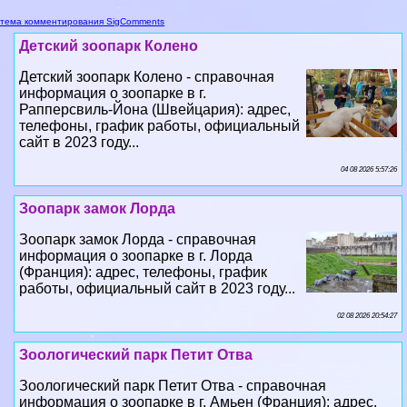
тема комментирования SigComments
Детский зоопарк Колено
Детский зоопарк Колено - справочная
информация о зоопарке в г.
Рапперсвиль-Йона (Швейцария): адрес,
телефоны, график работы, официальный
сайт в 2023 году...
04 08 2026 5:57:26
Зоопарк замок Лорда
Зоопарк замок Лорда - справочная
информация о зоопарке в г. Лорда
(Франция): адрес, телефоны, график
работы, официальный сайт в 2023 году...
02 08 2026 20:54:27
Зоологический парк Петит Отва
Зоологический парк Петит Отва - справочная
информация о зоопарке в г. Амьен (Франция): адрес,