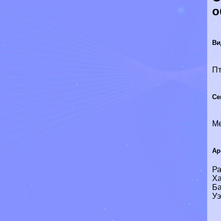
о
Ви
П
Се
М
Ар
Ра
Ха
Ба
Уэ