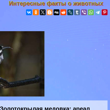
Интересные факты о животных
Золотокрылая медовка: ареал