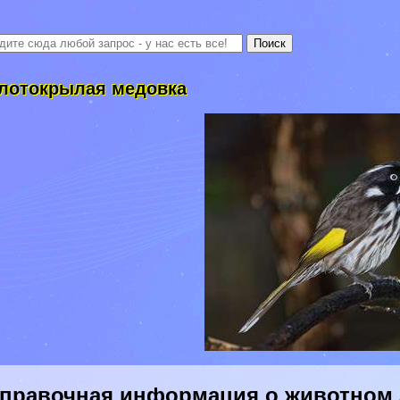
лотокрылая медовка
правочная информация о животном 