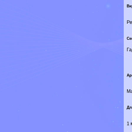
Ви
Ре
Се
Г
Ар
Ма
Дл
1 