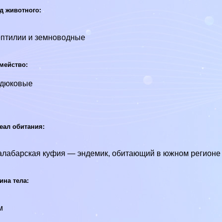
д животного:
птилии и земноводные
мейство:
адюковые
еал обитания:
лабарская куфия — эндемик, обитающий в южном регионе
ина тела:
м