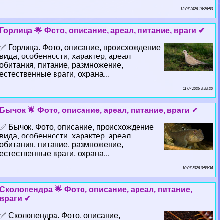
12 07 2026 16:26:50
Горлица 🌟 Фото, описание, ареал, питание, враги ✔
✅ Горлица. Фото, описание, происхождение
вида, особенности, хаpaктер, ареал
обитания, питание, размножение,
естественные враги, охрана...
11 07 2026 3:33:20
Бычок 🌟 Фото, описание, ареал, питание, враги ✔
✅ Бычок. Фото, описание, происхождение
вида, особенности, хаpaктер, ареал
обитания, питание, размножение,
естественные враги, охрана...
10 07 2026 0:59:34
Сколопендра 🌟 Фото, описание, ареал, питание,
враги ✔
✅ Сколопендра. Фото, описание,