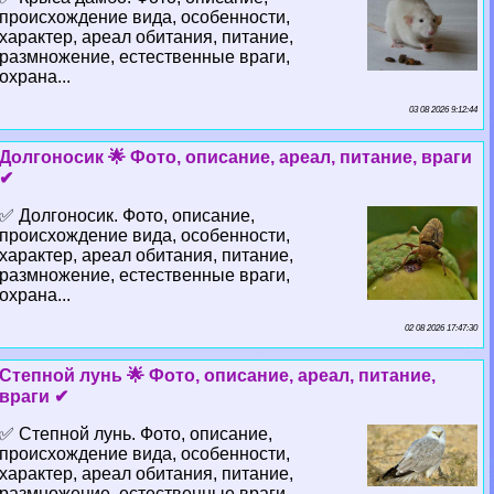
происхождение вида, особенности,
хаpaктер, ареал обитания, питание,
размножение, естественные враги,
охрана...
03 08 2026 9:12:44
Долгоносик 🌟 Фото, описание, ареал, питание, враги
✔
✅ Долгоносик. Фото, описание,
происхождение вида, особенности,
хаpaктер, ареал обитания, питание,
размножение, естественные враги,
охрана...
02 08 2026 17:47:30
Степной лунь 🌟 Фото, описание, ареал, питание,
враги ✔
✅ Степной лунь. Фото, описание,
происхождение вида, особенности,
хаpaктер, ареал обитания, питание,
размножение, естественные враги,