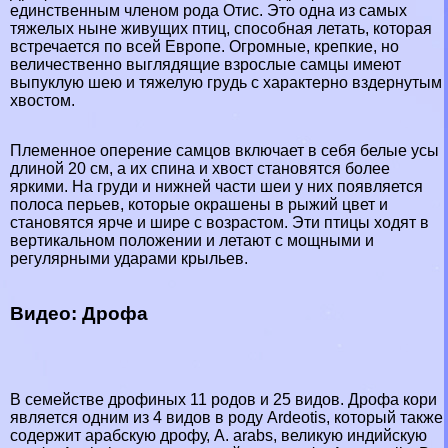
единственным члeном рода Отис. Это одна из самых
тяжелых ныне живущих птиц, способная летать, которая
встречается по всей Европе. Огромные, крепкие, но
величественно выглядящие взрослые самцы имеют
выпуклую шею и тяжелую гpyдь с хаpaктерно вздернутым
хвостом.
Племенное оперение самцов включает в себя белые усы
длиной 20 см, а их спина и хвост становятся более
яркими. На гpyди и нижней части шеи у них появляется
полоса перьев, которые окрашены в рыжий цвет и
становятся ярче и шире с возрастом. Эти птицы ходят в
вертикальном положении и летают с мощными и
регулярными ударами крыльев.
Видео: Дрофа
В семействе
дрофиных
11 родов и 25 видов. Дрофа кори
является одним из 4 видов в роду Ardeotis, который также
содержит арабскую дрофу, A. arabs, великую индийскую