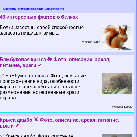
Система комментирования SigComments
46 интересных фактов о белках
Белки известны своей способностью
запасать пищу для зимы...
05 08 2026 8:44:23
Бамбуковая крыса 🌟 Фото, описание, ареал,
питание, враги ✔
✅ Бамбуковая крыса. Фото, описание,
происхождение вида, особенности,
хаpaктер, ареал обитания, питание,
размножение, естественные враги,
охрана...
04 08 2026 13:54:52
Крыса дамбо 🌟 Фото, описание, ареал, питание,
враги ✔
✅ Крыса дамбо. Фото, описание,