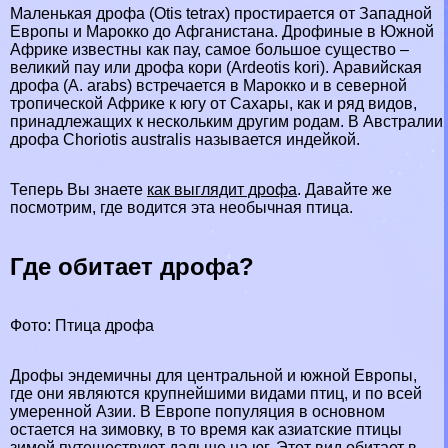
Маленькая дрофа (Otis tetrax) простирается от Западной
Европы и
Марокко
до
Афганистана
. Дрофиные в Южной
Африке известны как пау, самое большое существо –
великий пау или дрофа кори (Ardeotis kori). Аравийская
дрофа (A. arabs) встречается в Марокко и в северной
тропической Африке к югу от Сахары, как и ряд видов,
принадлежащих к нескольким другим родам. В
Австралии
дрофа Choriotis australis называется индейкой.
Теперь Вы знаете
как выглядит дрофа
. Давайте же
посмотрим, где водится эта необычная птица.
Где обитает дрофа?
Фото: Птица дрофа
Дрофы эндемичны для центральной и южной Европы,
где они являются крупнейшими видами птиц, и по всей
умеренной Азии. В Европе популяция в основном
остается на зимовку, в то время как азиатские птицы
зимой путешествуют дальше на юг. Этот вид обитает в