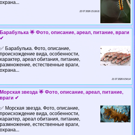
охрана...
22 07 2026 15:18:31
Баpaбулька 🌟 Фото, описание, ареал, питание, враги
✔
✅ Баpaбулька. Фото, описание,
происхождение вида, особенности,
хаpaктер, ареал обитания, питание,
размножение, естественные враги,
охрана...
21 07 2026 6:54:14
Морская звезда 🌟 Фото, описание, ареал, питание,
враги ✔
✅ Морская звезда. Фото, описание,
происхождение вида, особенности,
хаpaктер, ареал обитания, питание,
размножение, естественные враги,
охрана...