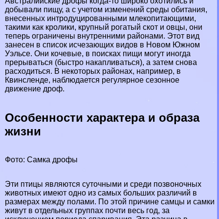
Австралийские дрофы когда-то широко охотились и
добывали пищу, а с учетом изменений среды обитания,
внесенных интродуцированными млекопитающими,
такими как кролики, крупный рогатый скот и овцы, они
теперь ограничены внутренними районами. Этот вид
занесен в список исчезающих видов в Новом Южном
Уэльсе. Они кочевые, в поисках пищи могут иногда
прерываться (быстро накапливаться), а затем снова
расходиться. В некоторых районах, например, в
Квинсленде, наблюдается регулярное сезонное
движение дроф.
Особенности хаpaктера и образа
жизни
Фото: Самка дрофы
Эти птицы являются суточными и среди
позвоночных
животных имеют одно из самых больших различий в
размерах между полами. По этой причине самцы и самки
живут в отдельных группах почти весь год, за