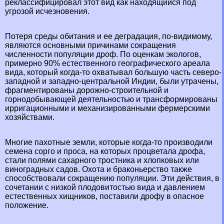
реклассифицировал этот вид как находящийся под
угрозой исчезновения.
Потеря среды обитания и ее деградация, по-видимому,
являются основными причинами сокращения
численности популяции дроф. По оценкам экологов,
примерно 90% естественного географического ареала
вида, который когда-то охватывал большую часть северо-
западной и западно-центральной Индии, были утрачены,
фрагментированы дорожно-строительной и
горнодобывающей деятельностью и трaнcформированы
ирригационными и механизированными фермерскими
хозяйствами.
Многие пахотные земли, которые когда-то производили
семена сорго и проса, на которых процветала дрофа,
стали полями сахарного тростника и хлопковых или
виноградных садов. Охота и бpaконьерство также
способствовали сокращению популяции. Эти действия, в
сочетании с низкой плодовитостью вида и давлением
естественных хищников, поставили дрофу в опасное
положение.