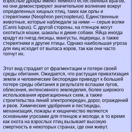
Взрослые дрофы имеют немного естественных врагов,
но они демонстрируют значительное волнение вокруг
определенных хищных птиц, таких как
орлы
и
стepвятники
(Neophron percnopterus). Единственные
животные, которые наблюдали за ними —
серые волки
(Canis lupus). С другой стороны, на птенцов могут
охотиться
кошки
,
шакалы
и дикие
собаки
. Яйца иногда
крадут из гнезд
лисицы
,
мангусты
,
ящерицы
, а также
стepвятники
и другие птицы. Однако наибольшая угроза
для яиц исходит от выпаса коров, так как они часто
топчут их.
Этот вид страдает от фрагментации и потери своей
среды обитания. Ожидается, что растущая приватизация
земли и человеческие беспорядки приведут к большей
потере среды обитания в результате вспашки лугов,
облесения, интенсивного земледелия, более широкого
использования ирригационных схем, а также
строительства линий электропередач, дорог, ограждений
и рвов. Химические удобрения и пестициды,
механизация, пожары и хищничество являются
основными угрозами для птенцов и молоди, в то время
как охота на взрослых птиц вызывает высокую
cмepтность в некоторых странах, где они живут.