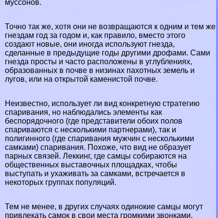
муссонов.
Точно так же, хотя они не возвращаются к одним и тем же
гнездам год за годом и, как правило, вместо этого
создают новые, они иногда используют гнезда,
сделанные в предыдущие годы другими дрофами. Сами
гнезда просты и часто расположены в углублениях,
образованных в почве в низинах пахотных земель и
лугов, или на открытой каменистой почве.
Неизвестно, использует ли вид конкретную стратегию
спаривания, но наблюдались элементы как
беспорядочного (где представители обоих полов
спариваются с несколькими партнерами), так и
полигинного (где спаривания мужчин с несколькими
самками) спаривания. Похоже, что вид не образует
парных связей. Леккинг, где самцы собираются на
общественных выставочных площадках, чтобы
выступать и ухаживать за самками, встречается в
некоторых группах популяций.
Тем не менее, в других случаях одинокие самцы могут
привлекать самок в свои места громкими звонками,