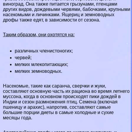
виноград. Она также питается
грызунами
, птенцами
других видов,
дождевыми червями
,
бабочками
, крупными
насекомыми и личинками.
Ящериц
и земноводных
дрофы также едят, в зависимости от сезона.
Таким образом, они охотятся на:
различных члeнистоногих;
червей;
мелких млекопитающих;
мелких земноводных.
Насекомые, такие как
саранча
, сверчки и
жуки
,
составляют основную часть их рациона во время летнего
муссона, когда в основном происходят пики дождей в
Индии и сезон размножения птиц. Семена (включая
пшеницу и арахис), напротив, составляют самые
большие порции диеты в самые холодные и сухие
месяцы года.