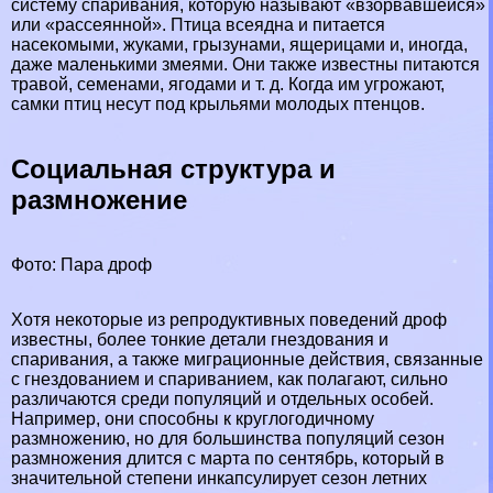
систему спаривания, которую называют «взорвавшейся»
или «рассеянной». Птица всеядна и питается
насекомыми, жуками, грызунами, ящерицами и, иногда,
даже маленькими змеями. Они также известны питаются
травой, семенами, ягодами и т. д. Когда им угрожают,
самки птиц несут под крыльями молодых птенцов.
Социальная структура и
размножение
Фото: Пара дроф
Хотя некоторые из репродуктивных поведений дроф
известны, более тонкие детали гнездования и
спаривания, а также миграционные действия, связанные
с гнездованием и спариванием, как полагают, сильно
различаются среди популяций и отдельных особей.
Например, они способны к круглогодичному
размножению, но для большинства популяций сезон
размножения длится с марта по сентябрь, который в
значительной степени инкапсулирует сезон летних