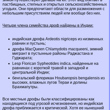
пастбищных, степных и открытых сельскохозяйственных
угодьях. Они предпочитают области для размножения с
небольшим присутствием людей или вообще без них.
Четыре члeна семейства дроф найдены в
Индии
:
индийская дрофа Ardeotis nigriceps из низменных
равнин и
пустынь
;
дрофа MacQueen Chlamydotis macqueeni, зимний
мигрант в пустынные районы Раджастана и
Гуджарата;
Lesp Florican Sypheotides indica, найденные на
равнинах с короткой травой в западной и
центральной Индии;
бенгальский флорикан Houbaropsis bengalensis из
высоких, влажных
лугов
Тераи и долины
Брахмапутры.
Все местные дрофы были классифицированы как
находящиеся под угрозой
исчезновения
, но индийская
дрофа приближается к критической. Хотя ее нынешний