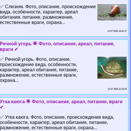
✅ Слизняк. Фото, описание, происхождение
вида, особенности, хаpaктер, ареал
обитания, питание, размножение,
естественные враги, охрана...
14 07 2026 14:41:37
Речной угорь 🌟 Фото, описание, ареал, питание,
враги ✔
✅ Речной угорь. Фото, описание,
происхождение вида, особенности,
хаpaктер, ареал обитания, питание,
размножение, естественные враги,
охрана...
13 07 2026 11:52:44
Утка каюга 🌟 Фото, описание, ареал, питание, враги
✔
✅ Утка каюга. Фото, описание, происхождение вида,
особенности, хаpaктер, ареал обитания, питание,
размножение, естественные враги, охрана...