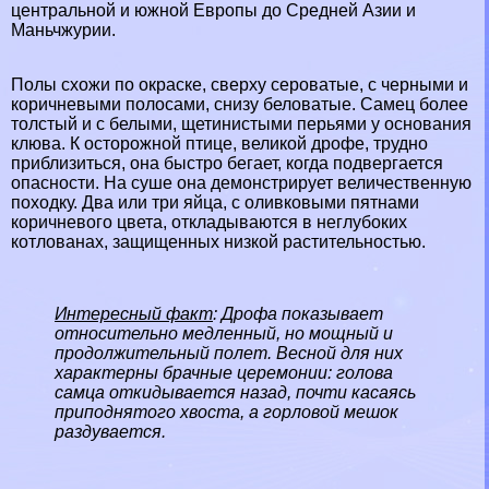
центральной и южной
Европы
до Средней
Азии
и
Маньчжурии.
Полы схожи по окраске, сверху сероватые, с черными и
коричневыми полосами, снизу беловатые. Самец более
толстый и с белыми, щетинистыми перьями у основания
клюва. К осторожной птице, великой дрофе, трудно
приблизиться, она быстро бегает, когда подвергается
опасности. На суше она демонстрирует величественную
походку. Два или три яйца, с оливковыми пятнами
коричневого цвета, откладываются в неглубоких
котлованах, защищенных низкой растительностью.
Интересный факт
: Дрофа показывает
относительно медленный, но мощный и
продолжительный полет. Весной для них
хаpaктерны брачные церемонии: голова
самца откидывается назад, почти касаясь
приподнятого хвоста, а горловой мешок
раздувается.