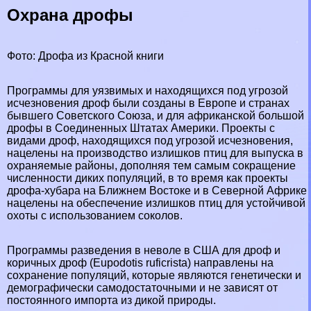
Охрана дрофы
Фото: Дрофа из Красной книги
Программы для уязвимых и находящихся под угрозой
исчезновения дроф были созданы в Европе и странах
бывшего Советского Союза, и для африканской большой
дрофы в
Соединенных Штатах Америки
. Проекты с
видами дроф, находящихся под угрозой исчезновения,
нацелены на производство излишков птиц для выпуска в
охраняемые районы, дополняя тем самым сокращение
численности диких популяций, в то время как проекты
дрофа-хубара на Ближнем
Востоке
и в Северной Африке
нацелены на обеспечение излишков птиц для устойчивой
охоты с использованием соколов.
Программы разведения в неволе в США для дроф и
коричных дроф (Eupodotis ruficrista) направлены на
сохранение популяций, которые являются генетически и
демографически самодостаточными и не зависят от
постоянного импорта из дикой природы.