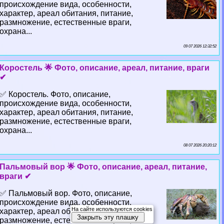
происхождение вида, особенности,
хаpaктер, ареал обитания, питание,
размножение, естественные враги,
охрана...
09 07 2026 12:32:52
Коростель 🌟 Фото, описание, ареал, питание, враги
✔
✅ Коростель. Фото, описание,
происхождение вида, особенности,
хаpaктер, ареал обитания, питание,
размножение, естественные враги,
охрана...
08 07 2026 20:20:12
Пальмовый вор 🌟 Фото, описание, ареал, питание,
враги ✔
✅ Пальмовый вор. Фото, описание,
происхождение вида, особенности,
На сайте используются cookies
хаpaктер, ареал обитания, питание,
Закрыть эту плашку
размножение, естественные враги,