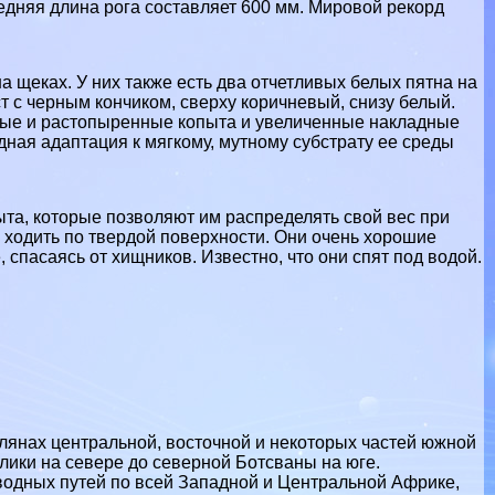
едняя длина рога составляет 600 мм. Мировой рекорд
 щеках. У них также есть два отчетливых белых пятна на
ст с черным кончиком, сверху коричневый, снизу белый.
утые и растопыренные копыта и увеличенные накладные
ная адаптация к мягкому, мутному субстрату ее среды
а, которые позволяют им распределять свой вес при
о ходить по твердой поверхности. Они очень хорошие
, спасаясь от хищников. Известно, что они спят под водой.
лянах центральной, восточной и некоторых частей южной
лики на севере до северной
Ботсваны
на юге.
 водных путей по всей Западной и Центральной Африке,