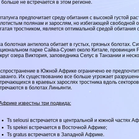
 больше не встречается в этом регионе.
татунга предпочитает среду обитания с высокой густой ра
лотистым полянам и зарослям, но избегающей свободной о
гатая тростником, является оптимальной средой обитания с
а болотная антилопа обитает в густых, грязных болотах. С
циональном парке Сайва-Суомп около Китале, провинция 
круг озера Виктория, заповедника Селус в
Танзании
и неск
спространение в Южной Африке ограничено ее предпочтите
аванго. Их существованию все больше угрожает разрушени
тречающихся в краевых зарослях тростника вдоль секторов
тречаются в болотах Линьянти.
Африке известны три подвида:
Ts selousi встречается в центральной и южной частях Аф
Ts spekei встречается в Восточной Африке;
Ts gratus встречается в Западной Африке.