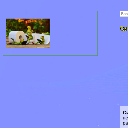
Си
С
не
р