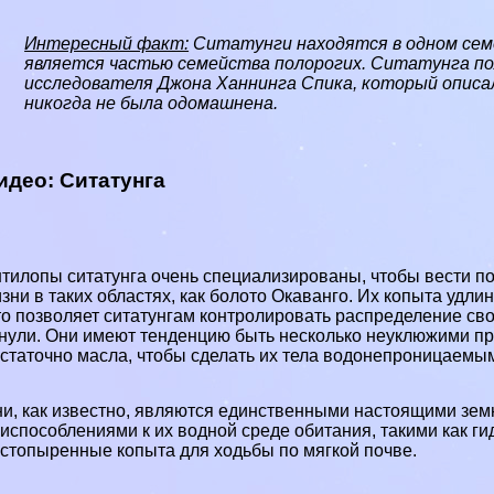
Интересный факт:
Ситатунги находятся в одном сем
является частью семейства
полорогих
. Ситатунга по
исследователя Джона Ханнинга Спика, который описал 
никогда не была одомашнена.
идео: Ситатунга
тилопы ситатунга очень специализированы, чтобы вести п
зни в таких областях, как болото Окаванго. Их копыта уд
о позволяет ситатунгам контролировать распределение свое
нули. Они имеют тенденцию быть несколько неуклюжими пр
статочно масла, чтобы сделать их тела водонепроницаемы
и, как известно, являются единственными настоящими зе
испособлениями к их водной среде обитания, такими как г
стопыренные копыта для ходьбы по мягкой почве.