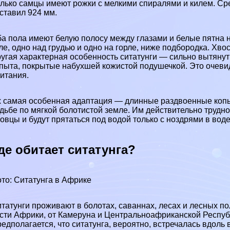
лько самцы имеют рожки с мелкими спиралями и килем. Ср
ставил 924 мм.
а пола имеют белую полосу между глазами и белые пятна на
ле, одно над гpyдью и одно на горле, ниже подбородка. Хво
угая хаpaктерная особенность ситатунги — сильно вытян
пыта, покрытые набухшей кожистой подушечкой. Это очевид
итания.
 самая особенная адаптация — длинные раздвоенные копыт
дьбе по мягкой болотистой земле. Им действительно трудн
овцы и будут прятаться под водой только с ноздрями в воде
де обитает ситатунга?
то: Ситатунга в Африке
татунги проживают в болотах,
саваннах
,
лесах
и лесных по
сти Африки, от
Камеруна
и Центральноафриканской Респуб
едполагается, что ситатунга, вероятно, встречалась вдоль