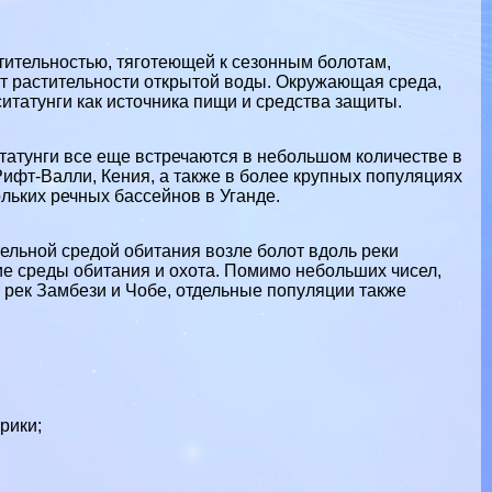
стительностью, тяготеющей к сезонным болотам,
т растительности открытой воды. Окружающая среда,
итатунги как источника пищи и средства защиты.
итатунги все еще встречаются в небольшом количестве в
Рифт-Валли,
Кения
, а также в более крупных популяциях
ольких речных бассейнов в
Уганде
.
льной средой обитания возле болот вдоль реки
е среды обитания и охота. Помимо небольших чисел,
 рек Замбези и Чобе, отдельные популяции также
рики;