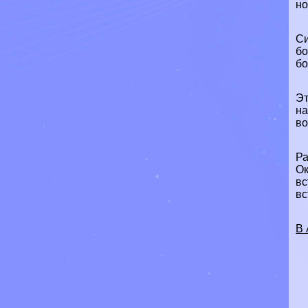
но
Си
бо
бо
Эт
на
во
Ра
Ок
вс
вс
В 