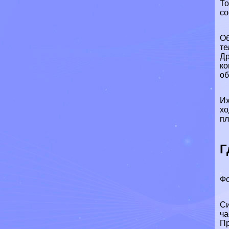
То
со
Об
те
Др
ко
об
Их
хо
пл
Г
Фо
Си
ча
Пр