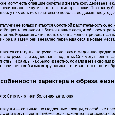
кже могут есть опавшие фрукты и жевать кору деревьев и 
ннелированные пути через высокие тростники. Поскольку б
щей, у них есть исключительно небольшие домашние угодья
татунги не только питаются болотной растительностью, но 
стбищах, и попадают в близлежащие леса, чтобы осмотреть 
етения. Кормовая активность склонна концентрироваться н
ин раз, а затем они внезапно перемещаются в новые места
таются ситатунги, погружаясь до плеч и медленно продвига
ть погружены, а задние лапы подняты. Они могут подняться,
листвы, и самцы, как было известно, ломали ветви своими 
орачивает свой язык вокруг комка, втягивает его в рот и об
собенности хаpaктера и образа жизн
то: Ситатунга, или болотная антилопа
татунги — сильные, но медленные пловцы, способные пре
ду, они могут нырять глубже, если находятся в опасности, 