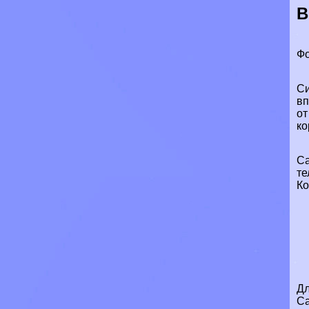
В
Фо
Си
вп
от
ко
Са
те
Ко
Дл
Са