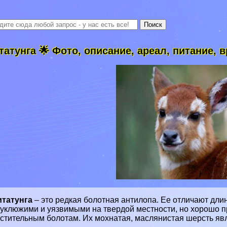
татунга 🌟 Фото, описание, ареал, питание, 
итатунга
– это редкая болотная антилопа. Ее отличают дли
уклюжими и уязвимыми на твердой местности, но хорошо п
астительным
болотам
. Их мохнатая, маслянистая шерсть яв