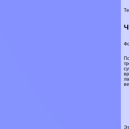
Те
Ч
Фо
По
тр
су
вр
ла
ве
Эт