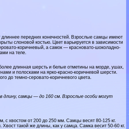
ут длиннее передних конечностей. Взрослые самцы имеют
крыты слоновой костью. Цвет варьируется в зависимости
серовато-коричневый, а самок — красновато-шоколадно-
ми на теле.
более длинная шерсть и белые отметины на морде, ушах,
тнами и полосками на ярко-красно-коричневой шерсти.
вого до темно-серовато-коричневого цвета.
 длину, самцы — до 160 см. Взрослые особи могут
м, с хвостом от 200 до 250 мм. Самцы весят 80-125 кг.
 Хвост такой же длины, как у самца. Самка весит 50-60 кг.