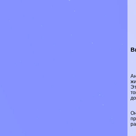
В
Ан
жи
Эт
то
до
Он
пр
ра