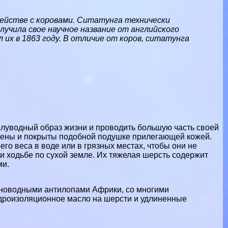
ействе с коровами. Ситатунга технически
лучила свое научное название от английского
их в 1863 году. В отличие от коров, ситатунга
олуводный образ жизни и проводить большую часть своей
линены и покрыты подобной подушке прилегающей кожей.
го веса в воде или в грязных местах, чтобы они не
и ходьбе по сухой земле. Их тяжелая шерсть содержит
ми.
мноводными антилопами Африки, со многими
идроизоляционное масло на шерсти и удлиненные