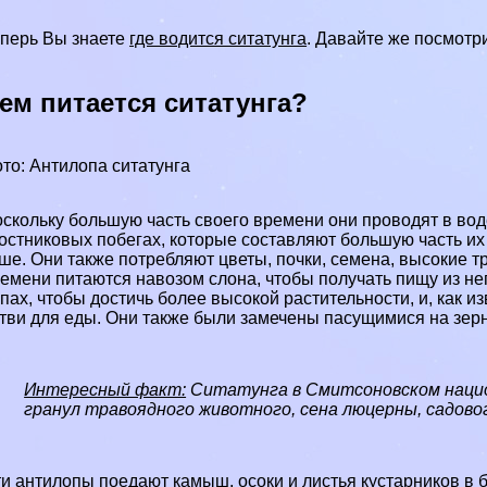
перь Вы знаете
где водится ситатунга
. Давайте же посмотри
ем питается ситатунга?
то: Антилопа ситатунга
скольку большую часть своего времени они проводят в вод
остниковых побегах, которые составляют большую часть их 
ше. Они также потрeбляют цветы, почки, семена, высокие тр
емени питаются навозом слона, чтобы получать пищу из не
пах, чтобы достичь более высокой растительности, и, как и
тви для еды. Они также были замечены пасущимися на зерн
Интересный факт:
Ситатунга в Смитсоновском нацио
гранул травоядного животного, сена люцерны, садовог
и антилопы поедают камыш, осоки и листья кустарников в б