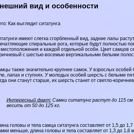
нешний вид и особенности
то: Как выглядит ситатунга
татунги имеют слегка сгорбленный вид, задние лапы раст
ечатляющие спиральные рога, которые будут полностью по
 местоположения и каждой отдельной особи. Цвет самцов 
ричневый с шестью-восемью вертикальными белыми полоса
мцы также значительно крупнее самок. У взрослых особей 
ле, лапах и ступнях. У молодых особей шерсть с белыми пя
гда они станут старше, их шерсть станет от светло-коричне
Интересный факт:
Самки ситатунг растут до 115 см в
весить от 50 до 125 кг.
ина головы и тела самца ситатунга составляет от 1,5 до 1,7 
мки меньше, длина головы и тела составляет от 1,3 до 1,6 м.