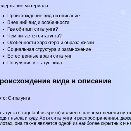
одержание материала:
Происхождение вида и описание
Внешний вид и особенности
Где обитает ситатунга?
Чем питается ситатунга?
Особенности хаpaктера и образа жизни
Социальная структура и размножение
Естественные враги ситатунг
Популяция и статус вида
роисхождение вида и описание
то: Ситатунга
татунга (Tragelaphus spekii) является члeном племени вин
одят ньяла и куду. Хотя ситатунга и распространенная, даж
лотах, она также является одной из наиболее скрытных и