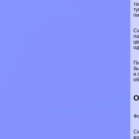
та
ту
пи
Си
па
цв
од
Пи
бы
и 
об
О
Фо
Си
во