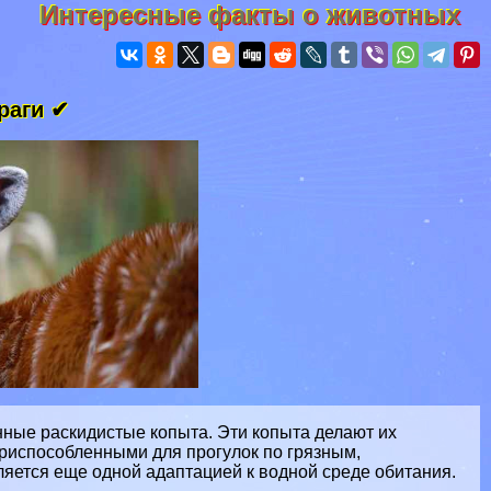
Интересные факты о животных
враги ✔
нные раскидистые копыта. Эти копыта делают их
риспособленными для прогулок по грязным,
ляется еще одной адаптацией к водной среде обитания.