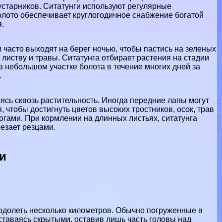
кустарников. Ситатунги используют регулярные
олото обеспечивает круглогодичное снабжение богатой
.
и часто выходят на берег ночью, чтобы пастись на зеленых
листву и травы. Ситатунга отбирает растения на стадии
а небольшом участке болота в течение многих дней за
.
ясь сквозь растительность. Иногда передние лапы могут
 чтобы достигнуть цветов высоких тростников, осок, трав
рогами. При кормлении на длинных листьях, ситатунга
резает резцами.
и
одолеть несколько километров. Обычно погруженные в
оставаясь скрытыми, оставив лишь часть головы над