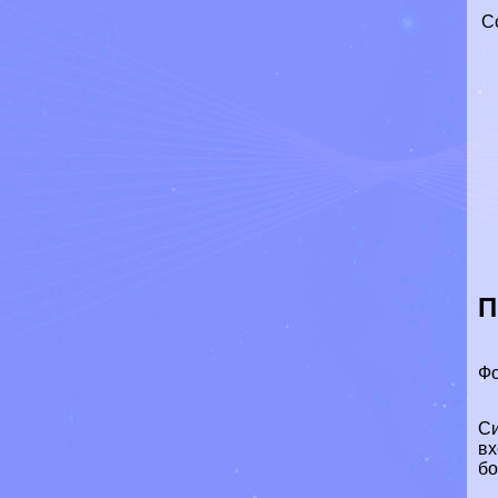
С
П
Фо
Си
вх
бо