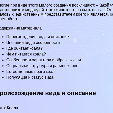
огие при виде этого милого создания восклицают: «Какой 
одственником
медведей
этого животного назвать нельзя. От
аловых, единственным представителем коего и является. К
нет обнять.
одержание материала:
Происхождение вида и описание
Внешний вид и особенности
Где обитает коала?
Чем питается коала?
Особенности хаpaктера и образа жизни
Социальная структура и размножение
Естественные враги коал
Популяция и статус вида
роисхождение вида и описание
то: Коала