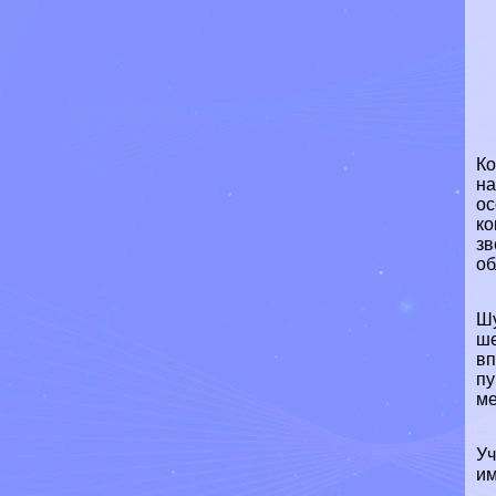
Ко
на
ос
ко
зв
об
Шу
ше
вп
пу
ме
Уч
им