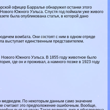
орской офицер Барралье обнаружил останки этого
 Нового Южного Уэльса. Спустя год поймали уже живого
азете была опубликована статья, в которой дано
родичем вомбата. Они состоят с ним в одном отряде
ала выступает единственным представителем.
е Нового Южного Уэльса. В 1855 году животное было
рия, где он и проживал, а намного позже в 1923 году
о медведем. По некоторым данным само значение
огие считают это предположение ошибочным. Вообще,
 вообще пьет не сразу. Такая редкость питья обусловлена