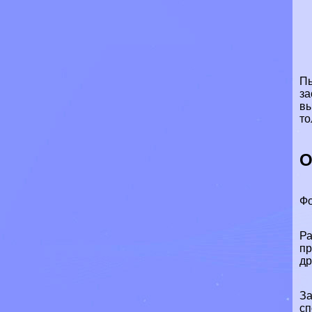
Пь
за
вы
то
О
Фо
Ра
пр
др
За
сп