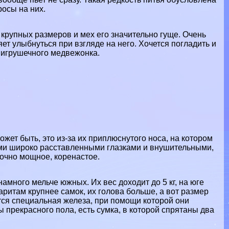
росы на них.
е крупных размеров и мех его значительно гуще. Очень
т улыбнуться при взгляде на него. Хочется погладить и
 игрушечного медвежонка.
ет быть, это из-за их приплюснутого носа, на котором
кими широко расставленными глазками и внушительными,
очно мощное, коренастое.
амного мельче южных. Их вес доходит до 5 кг, на юге
аритам крупнее самок, их голова больше, а вот размер
тся специальная железа, при помощи которой они
ы прекрасного пола, есть сумка, в которой спрятаны два