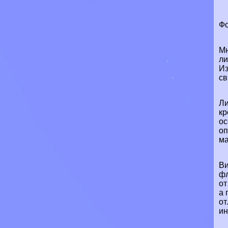
Фо
Мн
ли
Из
св
Ли
кр
ос
оп
ма
Ви
фл
от
а 
от
ин