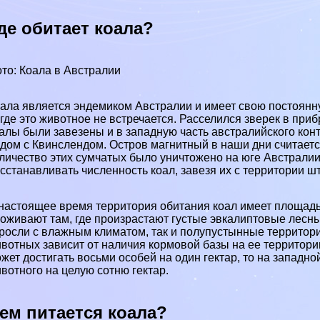
де обитает коала?
то: Коала в Австралии
ала является эндемиком Австралии и имеет свою постоянн
где это животное не встречается. Расселился зверек в при
алы были завезены и в западную часть австралийского кон
дом с Квинслендом. Остров магнитный в наши дни считает
личество этих сумчатых было уничтожено на юге Австралии
сстанавливать численность коал, завезя их с территории ш
настоящее время территория обитания коал имеет площад
оживают там, где произрастают густые эвкалиптовые лесн
росли с влажным климатом, так и полупустынные территор
вотных зависит от наличия кормовой базы на ее территории
жет достигать восьми особей на один гектар, то на западн
вотного на целую сотню гектар.
ем питается коала?