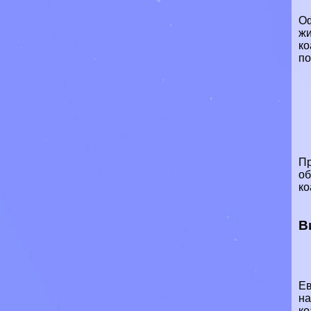
Оф
жи
ко
по
Пр
об
ко
В
Ев
на
ко