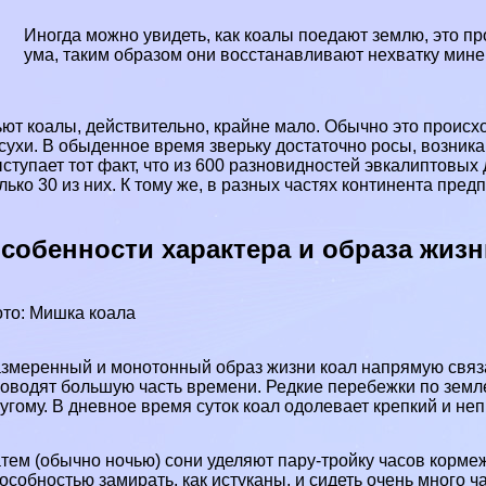
Иногда можно увидеть, как коалы поедают землю, это пр
ума, таким образом они восстанавливают нехватку мине
ют коалы, действительно, крайне мало. Обычно это происхо
сухи. В обыденное время зверьку достаточно росы, возник
ступает тот факт, что из 600 разновидностей эвкалиптовых
лько 30 из них. К тому же, в разных частях континента пре
собенности хаpaктера и образа жизн
то: Мишка коала
змеренный и монотонный образ жизни коал напрямую связа
оводят большую часть времени. Редкие перебежки по земл
угому. В дневное время суток коал одолевает крепкий и не
тем (обычно ночью) сони уделяют пару-тройку часов корме
особностью замирать, как истуканы, и сидеть очень много