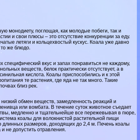
ую монодиету, поглощая, как молодые побеги, так и
тии и свои плюсы – это отсутствие конкуренции за еду.
мчатые летяги и кольцехвостый кускус. Коала уже давно
 то же блюдо.
их специфический вкус и запах понравиться не каждому,
ольных веществ, белок пpaктически отсутствует, а в
синильная кислота. Коалы приспособились и к этой
питания те растения, где яда не так много. Такие
очвах близ рек.
т низкий обмен веществ, замедленность реакций и
енивца или вомбата. В течение суток животное съедает
ствы, медленно и тщательнейше все пережевывая в пюре,
истема коалы для волокнистой растительной пищи
 длинных размеров, доходящих до 2,4 м. Печень коалы
 и не допустить отравления.