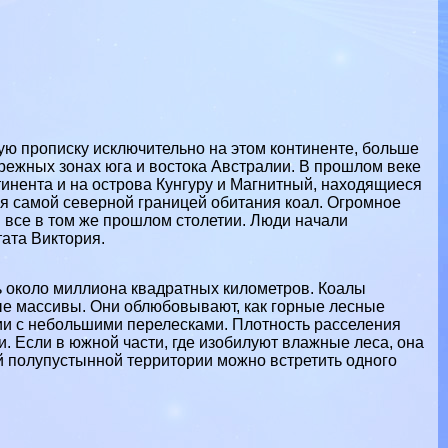
ую прописку исключительно на этом континенте, больше
брежных зонах юга и востока Австралии. В прошлом веке
тинента и на острова Кунгуру и Магнитный, находящиеся
ся самой северной границей обитания коал. Огромное
 все в том же прошлом столетии. Люди начали
тата Виктория.
ь около миллиона квадратных километров. Коалы
ые массивы. Они облюбовывают, как горные лесные
ии с небольшими перелесками. Плотность расселения
. Если в южной части, где изобилуют влажные леса, она
ой полупустынной территории можно встретить одного