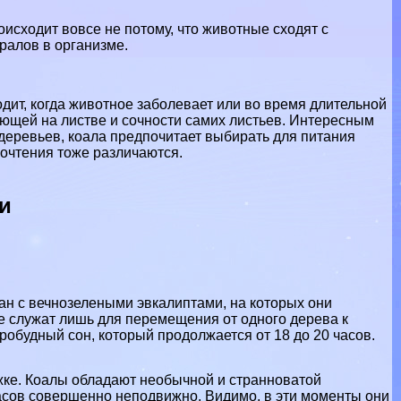
оисходит вовсе не потому, что животные сходят с
ралов в организме.
дит, когда животное заболевает или во время длительной
ающей на листве и сочности самих листьев. Интересным
 деревьев, коала предпочитает выбирать для питания
дпочтения тоже различаются.
и
н с вечнозелеными эвкалиптами, на которых они
е служат лишь для перемещения от одного дерева к
пробудный сон, который продолжается от 18 до 20 часов.
жке. Коалы обладают необычной и странноватой
 часов совершенно неподвижно. Видимо, в эти моменты они