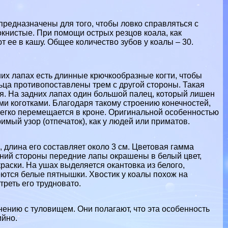
предназначены для того, чтобы ловко справляться с
книстые. При помощи острых резцов коала, как
 ее в кашу. Общее количество зубов у коалы – 30.
них лапах есть длинные крючкообразные когти, чтобы
ьца противопоставлены трем с другой стороны. Такая
я. На задних лапах один большой палец, который лишен
и коготками. Благодаря такому строению конечностей,
и легко перемещается в кроне. Оригинальной особенностью
мый узор (отпечаток), как у людей или приматов.
, длина его составляет около 3 см. Цветовая гамма
енний стороны передние лапы окрашены в белый цвет,
раски. На ушах выделяется окантовка из белого,
меются белые пятнышки. Хвостик у коалы похож на
треть его трудновато.
нению с туловищем. Они полагают, что эта особенность
ийно.