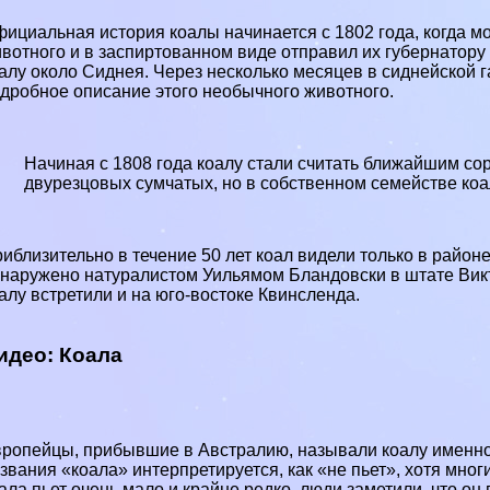
ициальная история коалы начинается с 1802 года, когда м
вотного и в заспиртованном виде отправил их губернатору
алу около Сиднея. Через несколько месяцев в сиднейской г
дробное описание этого необычного животного.
Начиная с 1808 года коалу стали считать ближайшим со
двурезцовых сумчатых, но в собственном семействе ко
иблизительно в течение 50 лет коал видели только в район
наружено натуралистом Уильямом Бландовски в штате Викто
алу встретили и на юго-востоке Квинсленда.
идео: Коала
ропейцы, прибывшие в Австралию, называли коалу именн
звания «коала» интерпретируется, как «не пьет», хотя мн
ала пьет очень мало и крайне редко, люди заметили, что он