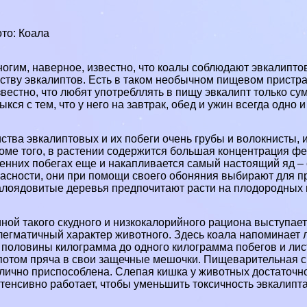
то: Коала
огим, наверное, известно, что коалы соблюдают эвкалиптов
ству эвкалиптов. Есть в таком необычном пищевом пристрас
вестно, что любят употрeбллять в пищу эвкалипт только су
ыкся с тем, что у него на завтpaк, обед и ужин всегда одно и
ства эвкалиптовых и их побеги очень грубы и волокнисты, 
оме того, в растении содержится большая концентрация фен
енних побегах еще и накапливается самый настоящий яд – 
асности, они при помощи своего обоняния выбирают для про
лоядовитые деревья предпочитают расти на плодородных п
ной такого скудного и низкокалорийного рациона выступае
егматичный хаpaктер животного. Здесь коала напоминает л
 половины килограмма до одного килограмма побегов и ли
потом пряча в свои защечные мешочки. Пищеварительная с
лично приспособлена. Слепая кишка у животных достаточно
тенсивно работает, чтобы уменьшить токсичность эвкалипта