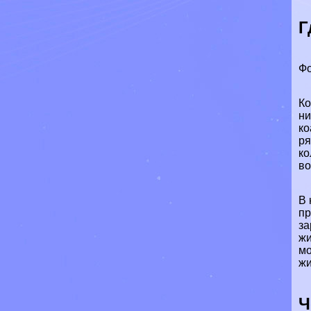
Г
Фо
Ко
ни
ко
ря
ко
во
В 
пр
за
жи
мо
жи
Ч