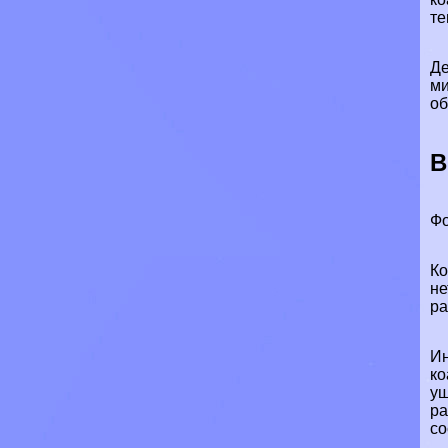
те
Де
ми
об
В
Фо
Ко
не
ра
Ин
ко
уш
ра
со