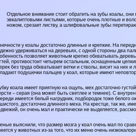
Отдельное внимание стоит обратить на зубы коалы, они 
эвкалиптовыми листьями, которые очень плотные и воло
ножом, срезает листву, а шлифовальные зубы перетирают
нечности у коалы достаточно длинные и крепкие. На перед
дежно удерживаться на деревьях, с одной стороны два пал
обенность позволяет животным крепко обхватывать деревь
гтей, противостоит четырем остальным, оснащенным цепким
ерек без труда обхватывает ветки и стволы, висит на них 
ладают подушечки пальцев у коал, которые имеют неповтори
бку коала имеет приятную на ощупь, мех достаточно густой
рсти – серая (она может быть светлее и темнее). С внутр
ереди имеется белый нагрудник, подбородок тоже белого ок
шистого, достаточно длинного меха. На крестце, так же, и
двежий, он очень мал и пpaктически не выделяется, рассмо
еные выяснили, что размер мозга у коал очень мал по срав
еется у животных из-за того, что их меню очень низкокалор