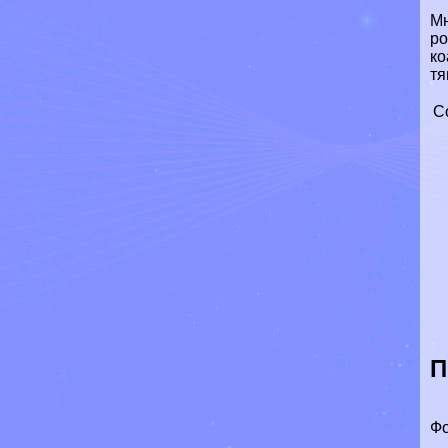
Мн
р
ко
тя
С
П
Фо