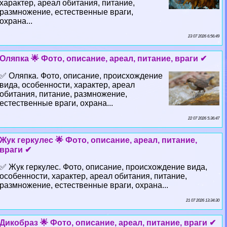
хаpaктер, ареал обитания, питание,
размножение, естественные враги,
охрана...
23 07 2026 6:56:49
Оляпка 🌟 Фото, описание, ареал, питание, враги ✔
✅ Оляпка. Фото, описание, происхождение
вида, особенности, хаpaктер, ареал
обитания, питание, размножение,
естественные враги, охрана...
22 07 2026 5:36:47
Жук геркулес 🌟 Фото, описание, ареал, питание,
враги ✔
✅ Жук геркулес. Фото, описание, происхождение вида,
особенности, хаpaктер, ареал обитания, питание,
размножение, естественные враги, охрана...
21 07 2026 13:34:30
Дикобраз 🌟 Фото, описание, ареал, питание, враги ✔