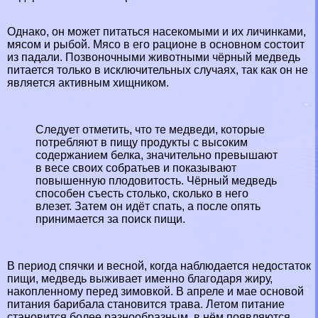
Однако, он может питаться насекомыми и их личинками,
мясом и рыбой. Мясо в его рационе в основном состоит
из падали. Позвоночными животными чёрный медведь
питается только в исключительных случаях, так как он не
является активным хищником.
Следует отметить, что те медведи, которые
потрeбляют в пищу продукты с высоким
содержанием белка, значительно превышают
в весе своих собратьев и показывают
повышенную плодовитость. Чёрный медведь
способен съесть столько, сколько в него
влезет. Затем он идёт спать, а после опять
принимается за поиск пищи.
В период спячки и весной, когда наблюдается недостаток
пищи, медведь выживает именно благодаря жиру,
накопленному перед зимовкой. В апреле и мае основой
питания барибала становится трава. Летом питание
становится более разнообразным, в нём появляются