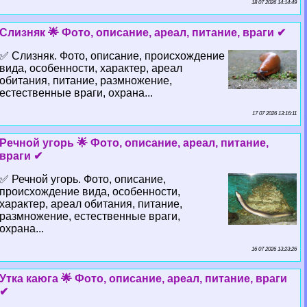
18 07 2026 14:14:49
Слизняк 🌟 Фото, описание, ареал, питание, враги ✔
✅ Слизняк. Фото, описание, происхождение
вида, особенности, хаpaктер, ареал
обитания, питание, размножение,
естественные враги, охрана...
17 07 2026 13:16:11
Речной угорь 🌟 Фото, описание, ареал, питание,
враги ✔
✅ Речной угорь. Фото, описание,
происхождение вида, особенности,
хаpaктер, ареал обитания, питание,
размножение, естественные враги,
охрана...
16 07 2026 13:23:26
Утка каюга 🌟 Фото, описание, ареал, питание, враги
✔