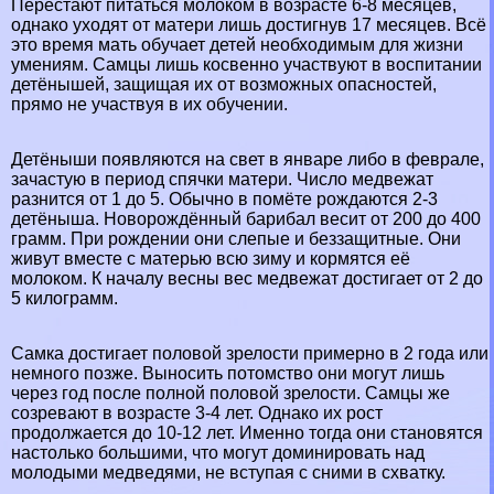
Перестают питаться молоком в возрасте 6-8 месяцев,
однако уходят от матери лишь достигнув 17 месяцев. Всё
это время мать обучает детей необходимым для жизни
умениям. Самцы лишь косвенно участвуют в воспитании
детёнышей, защищая их от возможных опасностей,
прямо не участвуя в их обучении.
Детёныши появляются на свет в январе либо в феврале,
зачастую в период спячки матери. Число медвежат
разнится от 1 до 5. Обычно в помёте рождаются 2-3
детёныша. Новорождённый барибал весит от 200 до 400
грамм. При рождении они слепые и беззащитные. Они
живут вместе с матерью всю зиму и кормятся её
молоком. К началу весны вес медвежат достигает от 2 до
5 килограмм.
Самка достигает пoлoвoй зрелости примерно в 2 года или
немного позже. Выносить потомство они могут лишь
через год после полной пoлoвoй зрелости. Самцы же
созревают в возрасте 3-4 лет. Однако их рост
продолжается до 10-12 лет. Именно тогда они становятся
настолько большими, что могут доминировать над
молодыми медведями, не вступая с сними в схватку.