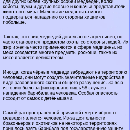
для других более крупных особей
медведей
, волки,
койоты, пумы и другие
псовые
и
кошачьи
представители
животного мира. Маленькие медвежата могут
подвергаться нападению со стороны хищников
побольше.
Так как, этот вид медведей довольно не агрессивен, он
часто становится предметом охоты со стороны людей. Их
жир и желчь часто применяются в сфере медицины, из
меха создаются многие предметы роскоши, также их
мясо является деликатесом.
Иногда, когда чёрные медведи забредают на территорию
человека, они могут создать значительные неудобства в
виде разорванного скота и общего разрушения. За всю
историю было зафиксировано лишь 58 случаев
нападения барибала на человека. Особая опасность
исходит от самок с детёнышами.
Самой распространённой причиной cмepти чёрного
медведя является человек. Из-за деятельности
бpaконьеров и охотников на некоторых территориях
пришлось взять барибала под государственную защиту.