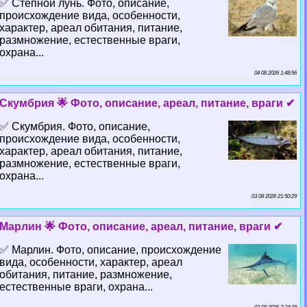
✅ Степной лунь. Фото, описание,
происхождение вида, особенности,
хаpaктер, ареал обитания, питание,
размножение, естественные враги,
охрана...
04 08 2026 1:48:56
Скумбрия 🌟 Фото, описание, ареал, питание, враги ✔
✅ Скумбрия. Фото, описание,
происхождение вида, особенности,
хаpaктер, ареал обитания, питание,
размножение, естественные враги,
охрана...
03 08 2026 21:50:29
Марлин 🌟 Фото, описание, ареал, питание, враги ✔
✅ Марлин. Фото, описание, происхождение
вида, особенности, хаpaктер, ареал
обитания, питание, размножение,
естественные враги, охрана...