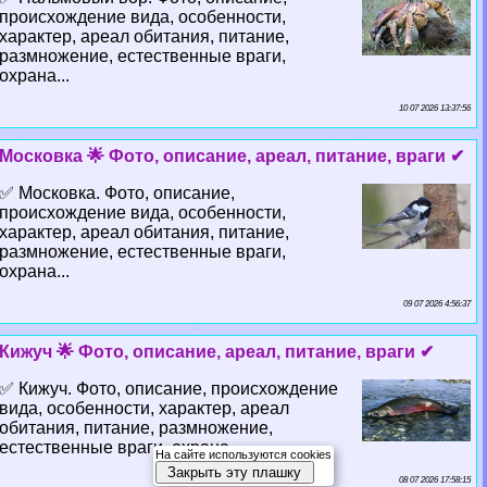
происхождение вида, особенности,
хаpaктер, ареал обитания, питание,
размножение, естественные враги,
охрана...
10 07 2026 13:37:56
Московка 🌟 Фото, описание, ареал, питание, враги ✔
✅ Московка. Фото, описание,
происхождение вида, особенности,
хаpaктер, ареал обитания, питание,
размножение, естественные враги,
охрана...
09 07 2026 4:56:37
Кижуч 🌟 Фото, описание, ареал, питание, враги ✔
✅ Кижуч. Фото, описание, происхождение
вида, особенности, хаpaктер, ареал
обитания, питание, размножение,
естественные враги, охрана...
На сайте используются cookies
Закрыть эту плашку
08 07 2026 17:58:15