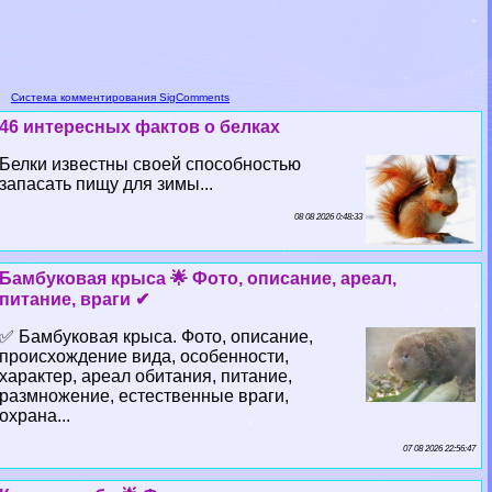
Система комментирования SigComments
46 интересных фактов о белках
Белки известны своей способностью
запасать пищу для зимы...
08 08 2026 0:48:33
Бамбуковая крыса 🌟 Фото, описание, ареал,
питание, враги ✔
✅ Бамбуковая крыса. Фото, описание,
происхождение вида, особенности,
хаpaктер, ареал обитания, питание,
размножение, естественные враги,
охрана...
07 08 2026 22:56:47