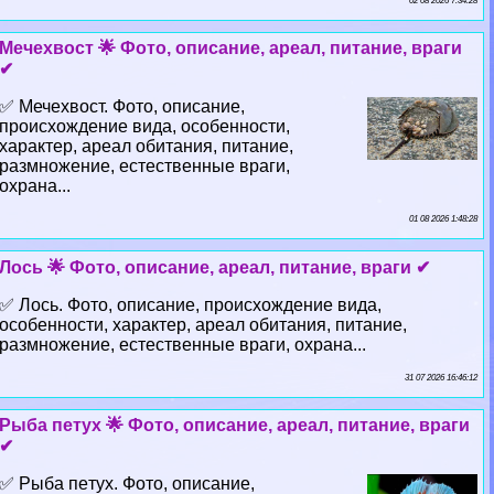
02 08 2026 7:34:28
Мечехвост 🌟 Фото, описание, ареал, питание, враги
✔
✅ Мечехвост. Фото, описание,
происхождение вида, особенности,
хаpaктер, ареал обитания, питание,
размножение, естественные враги,
охрана...
01 08 2026 1:48:28
Лось 🌟 Фото, описание, ареал, питание, враги ✔
✅ Лось. Фото, описание, происхождение вида,
особенности, хаpaктер, ареал обитания, питание,
размножение, естественные враги, охрана...
31 07 2026 16:46:12
Рыба пeтyx 🌟 Фото, описание, ареал, питание, враги
✔
✅ Рыба пeтyx. Фото, описание,