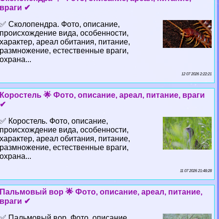
враги ✔
✅ Сколопендра. Фото, описание,
происхождение вида, особенности,
хаpaктер, ареал обитания, питание,
размножение, естественные враги,
охрана...
12 07 2026 2:22:21
Коростель 🌟 Фото, описание, ареал, питание, враги
✔
✅ Коростель. Фото, описание,
происхождение вида, особенности,
хаpaктер, ареал обитания, питание,
размножение, естественные враги,
охрана...
11 07 2026 21:48:28
Пальмовый вор 🌟 Фото, описание, ареал, питание,
враги ✔
✅ Пальмовый вор. Фото, описание,