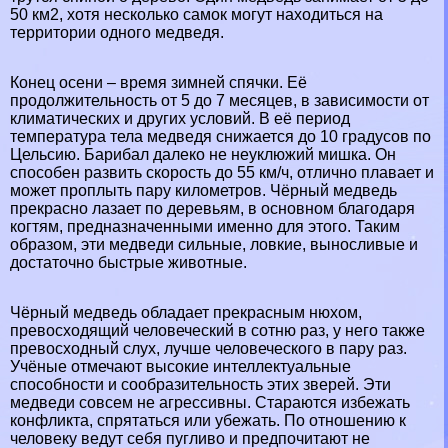
50 км2, хотя несколько самок могут находиться на
территории одного медведя.
Конец осени – время зимней спячки. Её
продолжительность от 5 до 7 месяцев, в зависимости от
климатических и других условий. В её период
температура тела медведя снижается до 10 градусов по
Цельсию. Барибал далеко не неуклюжий мишка. Он
способен развить скорость до 55 км/ч, отлично плавает и
может проплыть пару километров. Чёрный медведь
прекрасно лазает по деревьям, в основном благодаря
когтям, предназначенными именно для этого. Таким
образом, эти медведи сильные, ловкие, выносливые и
достаточно быстрые животные.
Чёрный медведь обладает прекрасным нюхом,
превосходящий человеческий в сотню раз, у него также
превосходный слух, лучше человеческого в пару раз.
Учёные отмечают высокие интеллектуальные
способности и сообразительность этих зверей. Эти
медведи совсем не агрессивны. Стараются избежать
конфликта, спрятаться или убежать. По отношению к
человеку ведут себя пугливо и предпочитают не