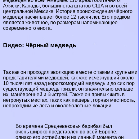
медведем во всей Америке. Его ареал обитания от
Аляски, Канады, большинства штатов США и во всей
центральной Мексике. История происхождения чёрного
медведя насчитывает более 12 тысяч лет. Его предком
является животное, по размерам напоминающее
современного
енота
.
Видео: Чёрный медведь
Так как он проходил эволюцию вместе с такими крупными
представителями медведей, как уже исчезнувший около
10 тысяч лет назад
короткомордый медведь
и до сих пор
существующий
медведь гризли
, он значительно меньше
их, манёвренней и быстрей. Также он привык жить в
нетронутых местах, таких как пещеры, горная местность,
непроходимые леса и околоболотные локации.
Во времена Средневековья барибал был
очень широко представлен во всей Европе,
однако его истребили и на данный момента он