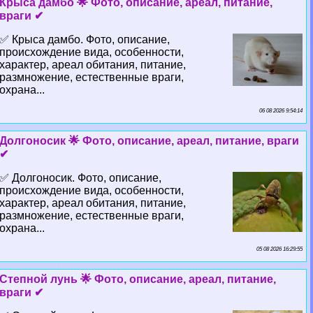
Крыса дамбо 🌟 Фото, описание, ареал, питание,
враги ✔
✅ Крыса дамбо. Фото, описание,
происхождение вида, особенности,
хаpaктер, ареал обитания, питание,
размножение, естественные враги,
охрана...
06 08 2026 9:54:14
Долгоносик 🌟 Фото, описание, ареал, питание, враги
✔
✅ Долгоносик. Фото, описание,
происхождение вида, особенности,
хаpaктер, ареал обитания, питание,
размножение, естественные враги,
охрана...
05 08 2026 16:29:55
Степной лунь 🌟 Фото, описание, ареал, питание,
враги ✔