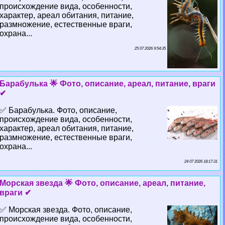
происхождение вида, особенности,
хаpaктер, ареал обитания, питание,
размножение, естественные враги,
охрана...
25 07 2026 9:54:35
Баpaбулька 🌟 Фото, описание, ареал, питание, враги
✔
✅ Баpaбулька. Фото, описание,
происхождение вида, особенности,
хаpaктер, ареал обитания, питание,
размножение, естественные враги,
охрана...
24 07 2026 18:17:31
Морская звезда 🌟 Фото, описание, ареал, питание,
враги ✔
✅ Морская звезда. Фото, описание,
происхождение вида, особенности,