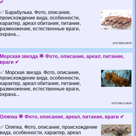
✔
✅ Баpaбулька. Фото, описание,
происхождение вида, особенности,
хаpaктер, ареал обитания, питание,
размножение, естественные враги,
охрана...
24 07 2026 4:30:59
Морская звезда 🌟 Фото, описание, ареал, питание,
враги ✔
✅ Морская звезда. Фото, описание,
происхождение вида, особенности,
хаpaктер, ареал обитания, питание,
размножение, естественные враги,
охрана...
23 07 2026 13:38:20
Оляпка 🌟 Фото, описание, ареал, питание, враги ✔
✅ Оляпка. Фото, описание, происхождение
вида, особенности, хаpaктер, ареал