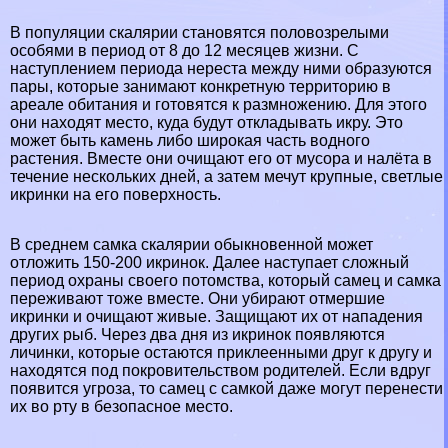
В популяции скалярии становятся пoлoвoзрелыми
особями в период от 8 до 12 месяцев жизни. С
наступлением периода нереста между ними образуются
пары, которые занимают конкретную территорию в
ареале обитания и готовятся к размножению. Для этого
они находят место, куда будут откладывать икру. Это
может быть камень либо широкая часть водного
растения. Вместе они очищают его от мусора и налёта в
течение нескольких дней, а затем мечут крупные, светлые
икринки на его поверхность.
В среднем самка скалярии обыкновенной может
отложить 150-200 икринок. Далее наступает сложный
период охраны своего потомства, который самец и самка
переживают тоже вместе. Они убирают отмершие
икринки и очищают живые. Защищают их от нападения
других рыб. Через два дня из икринок появляются
личинки, которые остаются приклеенными друг к другу и
находятся под покровительством родителей. Если вдруг
появится угроза, то самец с самкой даже могут перенести
их во рту в безопасное место.