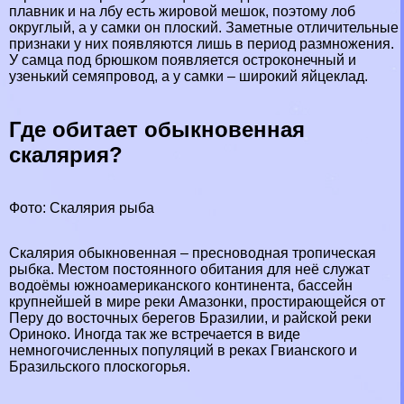
плавник и на лбу есть жировой мешок, поэтому лоб
округлый, а у самки он плоский. Заметные отличительные
признаки у них появляются лишь в период размножения.
У самца под брюшком появляется остроконечный и
узенький семяпровод, а у самки – широкий яйцеклад.
Где обитает обыкновенная
скалярия?
Фото: Скалярия рыба
Скалярия обыкновенная – пресноводная тропическая
рыбка. Местом постоянного обитания для неё служат
водоёмы южноамериканского континента, бассейн
крупнейшей в мире реки Амaзoнки, простирающейся от
Перу до восточных берегов Бразилии, и райской реки
Ориноко. Иногда так же встречается в виде
немногочисленных популяций в реках Гвианского и
Бразильского плоскогорья.