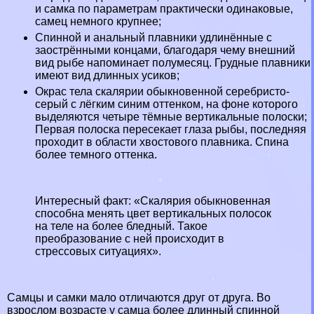
и самка по параметрам пpaктически одинаковые,
самец немного крупнее;
Спинной и aнaльный плавники удлинённые с
заострёнными концами, благодаря чему внешний
вид рыбе напоминает полумесяц. Грудные плавники
имеют вид длинных усиков;
Окрас тела скалярии обыкновенной серебристо-
серый с лёгким синим оттенком, на фоне которого
выделяются четыре тёмные вертикальные полоски;
Первая полоска пересекает глаза рыбы, последняя
проходит в области хвостового плавника. Спина
более темного оттенка.
Интересный факт: «Скалярия обыкновенная
способна менять цвет вертикальных полосок
на теле на более бледный. Такое
преобразование с ней происходит в
стрессовых ситуациях».
Самцы и самки мало отличаются друг от друга. Во
взрослом возрасте у самца более длинный спинной