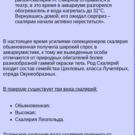
театр, в это время в аквариуме разгорелся
обогреватель и вода нагрелась до 32°С.
Вернувшись домой, его ожидал сюрприз –
скалярии начали активно нереститься».
В настоящее время усилиями селекционеров скалярия
обыкновенная получила широкий спрос в
аквариумистике, к тому же выведенные особи
отличаются от природных обитателей более
разнообразной гаммой окраски тела. Род Скалярий
входит состав семейства Цихловые, класса Лучепёрых,
отряда Окунеобразных.
В природе существует три вида скалярий:
Обыкновенная;
Высокая;
Скалярия Леопольда.
Латинское название вида скалярия получила от