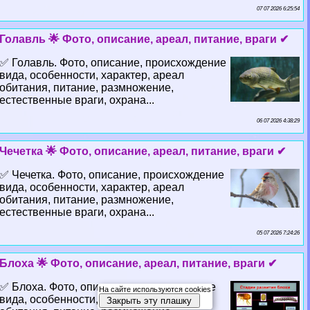
07 07 2026 6:25:54
Голавль 🌟 Фото, описание, ареал, питание, враги ✔
✅ Голавль. Фото, описание, происхождение
вида, особенности, хаpaктер, ареал
обитания, питание, размножение,
естественные враги, охрана...
06 07 2026 4:38:29
Чечетка 🌟 Фото, описание, ареал, питание, враги ✔
✅ Чечетка. Фото, описание, происхождение
вида, особенности, хаpaктер, ареал
обитания, питание, размножение,
естественные враги, охрана...
05 07 2026 7:24:26
Блоха 🌟 Фото, описание, ареал, питание, враги ✔
✅ Блоха. Фото, описание, происхождение
На сайте используются cookies
вида, особенности, хаpaктер, ареал
Закрыть эту плашку