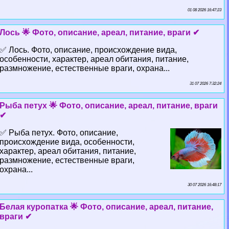
01 08 2026 16:47:23
Лось 🌟 Фото, описание, ареал, питание, враги ✔
✅ Лось. Фото, описание, происхождение вида,
особенности, хаpaктер, ареал обитания, питание,
размножение, естественные враги, охрана...
31 07 2026 7:32:24
Рыба пeтyx 🌟 Фото, описание, ареал, питание, враги
✔
✅ Рыба пeтyx. Фото, описание,
происхождение вида, особенности,
хаpaктер, ареал обитания, питание,
размножение, естественные враги,
охрана...
30 07 2026 16:48:17
Белая куропатка 🌟 Фото, описание, ареал, питание,
враги ✔