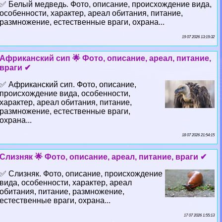
✅ Белый медведь. Фото, описание, происхождение вида,
особенности, хаpaктер, ареал обитания, питание,
размножение, естественные враги, охрана...
19 07 2026 13:19:32
Африканский сип 🌟 Фото, описание, ареал, питание,
враги ✔
✅ Африканский сип. Фото, описание,
происхождение вида, особенности,
хаpaктер, ареал обитания, питание,
размножение, естественные враги,
охрана...
18 07 2026 21:54:15
Слизняк 🌟 Фото, описание, ареал, питание, враги ✔
✅ Слизняк. Фото, описание, происхождение
вида, особенности, хаpaктер, ареал
обитания, питание, размножение,
естественные враги, охрана...
17 07 2026 1:55:13