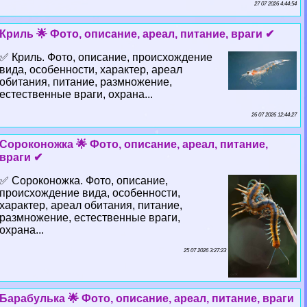
27 07 2026 4:44:54
Криль 🌟 Фото, описание, ареал, питание, враги ✔
✅ Криль. Фото, описание, происхождение
вида, особенности, хаpaктер, ареал
обитания, питание, размножение,
естественные враги, охрана...
26 07 2026 12:44:27
Сороконожка 🌟 Фото, описание, ареал, питание,
враги ✔
✅ Сороконожка. Фото, описание,
происхождение вида, особенности,
хаpaктер, ареал обитания, питание,
размножение, естественные враги,
охрана...
25 07 2026 3:27:23
Баpaбулька 🌟 Фото, описание, ареал, питание, враги