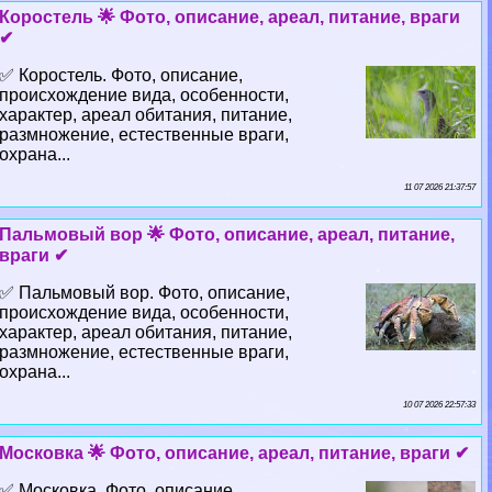
Коростель 🌟 Фото, описание, ареал, питание, враги
✔
✅ Коростель. Фото, описание,
происхождение вида, особенности,
хаpaктер, ареал обитания, питание,
размножение, естественные враги,
охрана...
11 07 2026 21:37:57
Пальмовый вор 🌟 Фото, описание, ареал, питание,
враги ✔
✅ Пальмовый вор. Фото, описание,
происхождение вида, особенности,
хаpaктер, ареал обитания, питание,
размножение, естественные враги,
охрана...
10 07 2026 22:57:33
Московка 🌟 Фото, описание, ареал, питание, враги ✔
✅ Московка. Фото, описание,