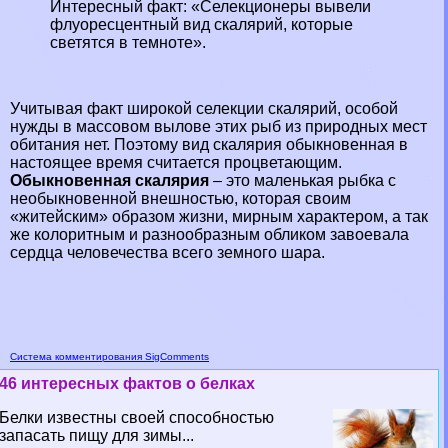
Интересный факт: «Селекционеры вывели
флуоресцентный вид скалярий, которые
светятся в темноте».
Учитывая факт широкой селекции скалярий, особой
нужды в массовом вылове этих рыб из природных мест
обитания нет. Поэтому вид скалярия обыкновенная в
настоящее время считается процветающим.
Обыкновенная скалярия
– это маленькая рыбка с
необыкновенной внешностью, которая своим
«житейским» образом жизни, мирным хаpaктером, а так
же колоритным и разнообразным обликом завоевала
сердца человечества всего земного шара.
Система комментирования SigComments
46 интересных фактов о белках
Белки известны своей способностью
запасать пищу для зимы...