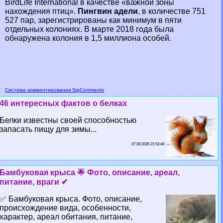
BirdLife International в качестве «важной зоны
нахождения птиц».
Пингвин адели
, в количестве 751
527 пар, зарегистрированы как минимум в пяти
отдельных колониях. В марте 2018 года была
обнаружена колония в 1,5 миллиона особей.
Система комментирования SigComments
46 интересных фактов о белках
Белки известны своей способностью
запасать пищу для зимы...
07 08 2026 21:53:44
Бамбуковая крыса 🌟 Фото, описание, ареал,
питание, враги ✔
✅ Бамбуковая крыса. Фото, описание,
происхождение вида, особенности,
хаpaктер, ареал обитания, питание,