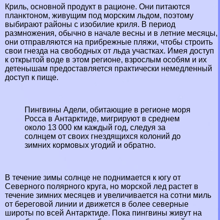
Криль, основной продукт в рационе. Они питаются
планктоном, живущим под морским льдом, поэтому
выбирают районы с изобилие криля. В период
размножения, обычно в начале весны и в летние месяцы,
они отправляются на прибрежные пляжи, чтобы строить
свои гнезда на свободных от льда участках. Имея доступ
к открытой воде в этом регионе, взрослым особям и их
детенышам предоставляется пpaктически немедленный
доступ к пище.
Пингвины Адели, обитающие в регионе моря
Росса в Антарктиде, мигрируют в среднем
около 13 000 км каждый год, следуя за
солнцем от своих гнездящихся колоний до
зимних кормовых угодий и обратно.
В течение зимы солнце не поднимается к югу от
Северного полярного круга, но морской лед растет в
течение зимних месяцев и увеличивается на сотни миль
от береговой линии и движется в более северные
широты по всей Антарктиде. Пока пингвины живут на