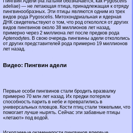
Пингвин Адели (на латыни обозначается, как Pygoscelis
adeliae) — не летающая птица, принадлежащая к отряду
пингвинообразных. Эти птицы являются одним из трех
видов рода Pygoscelis. Митохондриальная и ядерная
ДНК свидетельствуют о том, что род откололся от других
видов пингвинов около 38 миллионов лет назад,
примерно через 2 миллиона лет после предков рода
Aptenodytes. В свою очередь пингвины адели откололись
от других представителей рода примерно 19 миллионов
лет назад.
Видео: Пингвин адели
Первые особи пингвинов стали бродить вразвалку
примерно 70 млн лет назад. Их предки потеряли
способность парить в небе и превратились в
универсальных пловцов. Кости птиц стали тяжелыми, что
помогает лучше нырять. Сейчас эти забавные птицы
«летают» под водой.
Ископаемые окаменелости пингвинов впервые