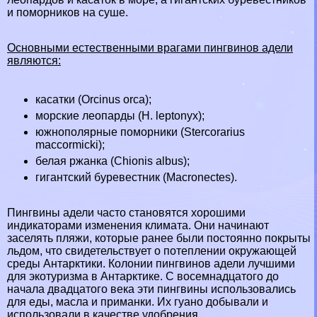
и поморников на суше.
Основными естественными врагами пингвинов адели
являются:
касатки
(Orcinus orca);
морские леопарды
(H. leptonyx);
южнополярные поморники (Stercorarius
maccormicki);
белая ржанка (Chionis albus);
гигантский буревестник (Macronectes).
Пингвины адели часто становятся хорошими
индикаторами изменения климата. Они начинают
заселять пляжи, которые ранее были постоянно покрыты
льдом, что свидетельствует о потеплении окружающей
среды Антарктики. Колонии пингвинов адели лучшими
для экотуризма в Антарктике. С восемнадцатого до
начала двадцатого века эти пингвины использовались
для еды, масла и приманки. Их гуано добывали и
использовали в качестве удобрения.