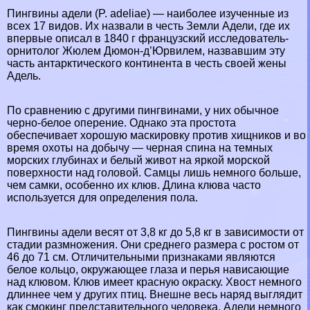
Пингвины адели (P. adeliae) — наиболее изученные из
всех 17 видов. Их назвали в честь Земли Адели, где их
впервые описал в 1840 г французский исследователь-
орнитолог Жюлем Дюмон-д’Юрвилем, назвавшим эту
часть антарктического континента в честь своей жены
Адель.
По сравнению с другими пингвинами, у них обычное
черно-белое оперение. Однако эта простота
обеспечивает хорошую маскировку против хищников и во
время охоты на добычу — черная спина на темных
морских глубинах и белый живот на яркой морской
поверхности над головой. Самцы лишь немного больше,
чем самки, особенно их клюв. Длина клюва часто
используется для определения пола.
Пингвины адели весят от 3,8 кг до 5,8 кг в зависимости от
стадии размножения. Они среднего размера с ростом от
46 до 71 см. Отличительными признаками являются
белое кольцо, окружающее глаза и перья нависающие
над клювом. Клюв имеет красную окраску. Хвост немного
длиннее чем у других птиц. Внешне весь наряд выглядит
как смокинг представительного человека. Адели немного