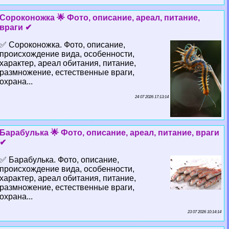
Сороконожка 🌟 Фото, описание, ареал, питание,
враги ✔
✅ Сороконожка. Фото, описание,
происхождение вида, особенности,
хаpaктер, ареал обитания, питание,
размножение, естественные враги,
охрана...
24 07 2026 17:13:14
Баpaбулька 🌟 Фото, описание, ареал, питание, враги
✔
✅ Баpaбулька. Фото, описание,
происхождение вида, особенности,
хаpaктер, ареал обитания, питание,
размножение, естественные враги,
охрана...
23 07 2026 10:14:14