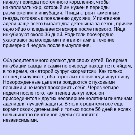
началу периода постоянного кормления, чтобы
накапливать жир, который им нужен в периоды
размножения и инкубации. Птицы строят каменные
гнезда, готовясь к появлению двух яиц. У пингвинов
адели чаще всего бывает два детеныша за сезон, причем
одно яйцо откладывается вскоре после первого. Яйца
инкубируют около 36 дней. Родители поочередно
ухаживают за молодыми пингвинятами в течение
примерно 4 недель после вылупления.
Оба родителя много делают для своих детей. Во время
инкубации самцы и самки по очереди находятся с яйцом,
в то время, как второй супруг «кормится». Как только
птенец вылупился, оба взрослых по очереди ищут пищу.
Новорожденные цыплята рождаются с пуховыми
перьями и не могут прокормить себя. Через четыре
недели после того, как птенец вылупился, он
присоединится к других несовершеннолетним пингвинам
адели для лучшей защиты. В яслях родители все еще
кормят своих детенышей и только после 56 дней в яслях
большинство пингвинов адели становятся
независимыми.