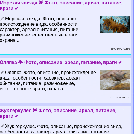
Морская звезда 🌟 Фото, описание, ареал, питание,
враги ✔
✅ Морская звезда. Фото, описание,
происхождение вида, особенности,
хаpaктер, ареал обитания, питание,
размножение, естественные враги,
охрана...
22 07 2026 1:44:29
Оляпка 🌟 Фото, описание, ареал, питание, враги ✔
✅ Оляпка. Фото, описание, происхождение
вида, особенности, хаpaктер, ареал
обитания, питание, размножение,
естественные враги, охрана...
21 07 2026 15:51:21
Жук геркулес 🌟 Фото, описание, ареал, питание,
враги ✔
✅ Жук геркулес. Фото, описание, происхождение вида,
особенности, хаpaктер, ареал обитания, питание,