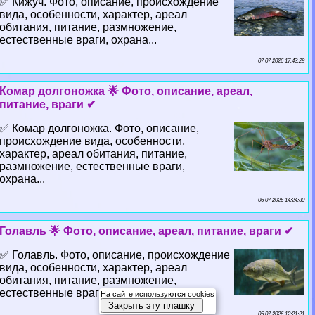
✅ Кижуч. Фото, описание, происхождение
вида, особенности, хаpaктер, ареал
обитания, питание, размножение,
естественные враги, охрана...
07 07 2026 17:43:29
Комар долгоножка 🌟 Фото, описание, ареал,
питание, враги ✔
✅ Комар долгоножка. Фото, описание,
происхождение вида, особенности,
хаpaктер, ареал обитания, питание,
размножение, естественные враги,
охрана...
06 07 2026 14:24:30
Голавль 🌟 Фото, описание, ареал, питание, враги ✔
✅ Голавль. Фото, описание, происхождение
вида, особенности, хаpaктер, ареал
обитания, питание, размножение,
естественные враги, охрана...
На сайте используются cookies
Закрыть эту плашку
05 07 2026 12:21:21