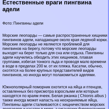
Естественные враги пингвина
адели
Фото: Пингвины адели
Морские леопарды — самые распространенные хищники
пингвинов адели, нападающие около края ледяной корки.
Морские леопарды не являются проблемой для
пингвинов на берегу, потому что морские леопарды
выходят на берег только для сна или отдыха. Пингвины
адели научились обходить этих хищников, плавая
группами, избегая тонкого льда и проводя мало времени
в воде в пределах 200 м. от их пляжа. Касатки, обычно,
охотятся на более крупных представителей видов
пингвинов, но иногда могут полакомиться аделями.
Южнополярный поморник охотится на яйца и птенцов,
оставленных без присмотра взрослыми или которые
находятся по краям ячеек. Белая ржанка ( Chionis albus )
также иногда может напасть на неохраняемые яйца.
Пингвины адели сталкиваются с хищничеством морских
леопардов и касаток в море, а гигантских буревестников