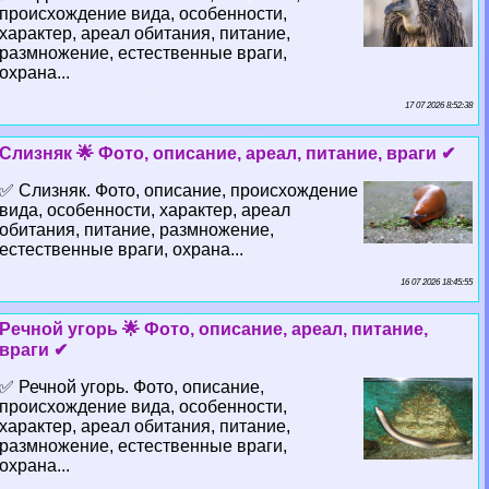
происхождение вида, особенности,
хаpaктер, ареал обитания, питание,
размножение, естественные враги,
охрана...
17 07 2026 8:52:38
Слизняк 🌟 Фото, описание, ареал, питание, враги ✔
✅ Слизняк. Фото, описание, происхождение
вида, особенности, хаpaктер, ареал
обитания, питание, размножение,
естественные враги, охрана...
16 07 2026 18:45:55
Речной угорь 🌟 Фото, описание, ареал, питание,
враги ✔
✅ Речной угорь. Фото, описание,
происхождение вида, особенности,
хаpaктер, ареал обитания, питание,
размножение, естественные враги,
охрана...