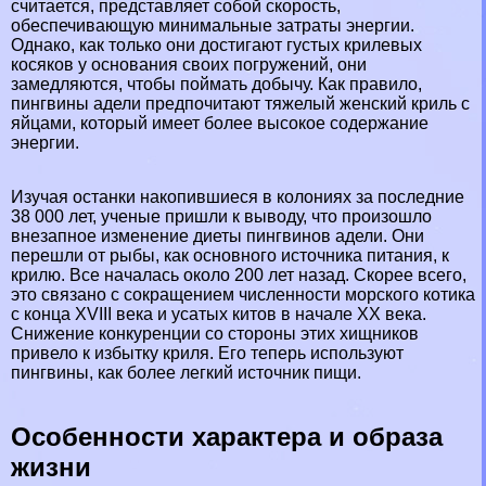
считается, представляет собой скорость,
обеспечивающую минимальные затраты энергии.
Однако, как только они достигают густых крилевых
косяков у основания своих погружений, они
замедляются, чтобы поймать добычу. Как правило,
пингвины адели предпочитают тяжелый женский криль с
яйцами, который имеет более высокое содержание
энергии.
Изучая останки накопившиеся в колониях за последние
38 000 лет, ученые пришли к выводу, что произошло
внезапное изменение диеты пингвинов адели. Они
перешли от рыбы, как основного источника питания, к
крилю. Все началась около 200 лет назад. Скорее всего,
это связано с сокращением численности морского котика
с конца XVIII века и усатых китов в начале XX века.
Снижение конкуренции со стороны этих хищников
привело к избытку криля. Его теперь используют
пингвины, как более легкий источник пищи.
Особенности хаpaктера и образа
жизни