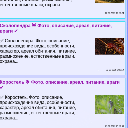
естественные враги, охрана...
12 07 2026 12:13:24
Сколопендра 🌟 Фото, описание, ареал, питание,
враги ✔
✅ Сколопендра. Фото, описание,
происхождение вида, особенности,
хаpaктер, ареал обитания, питание,
размножение, естественные враги,
охрана...
11 07 2026 9:39:14
Коростель 🌟 Фото, описание, ареал, питание, враги
✔
✅ Коростель. Фото, описание,
происхождение вида, особенности,
хаpaктер, ареал обитания, питание,
размножение, естественные враги,
охрана...
10 07 2026 15:17:53