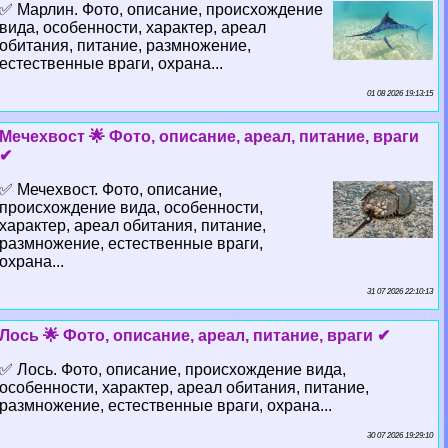
✅ Марлин. Фото, описание, происхождение
вида, особенности, хаpaктер, ареал
обитания, питание, размножение,
естественные враги, охрана...
01 08 2026 19:13:15
Мечехвост 🌟 Фото, описание, ареал, питание, враги
✔
✅ Мечехвост. Фото, описание,
происхождение вида, особенности,
хаpaктер, ареал обитания, питание,
размножение, естественные враги,
охрана...
31 07 2026 22:10:13
Лось 🌟 Фото, описание, ареал, питание, враги ✔
✅ Лось. Фото, описание, происхождение вида,
особенности, хаpaктер, ареал обитания, питание,
размножение, естественные враги, охрана...
30 07 2026 19:29:10