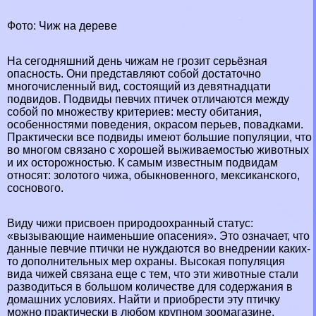
Фото: Чиж на дереве
На сегодняшний день чижам не грозит серьёзная
опасность. Они представляют собой достаточно
многочисленный вид, состоящий из девятнадцати
подвидов. Подвиды певчих птичек отличаются между
собой по множеству критериев: месту обитания,
особенностями поведения, окрасом перьев, повадками.
Пpaктически все подвиды имеют большие популяции, что
во многом связано с хорошей выживаемостью животных
и их осторожностью. К самым известным подвидам
относят: золотого чижа, обыкновенного, мексиканского,
соснового.
Виду чижи присвоен природоохранный статус:
«вызывающие наименьшие опасения». Это означает, что
данные певчие птички не нуждаются во внедрении каких-
то дополнительных мер охраны. Высокая популяция
вида чижей связана еще с тем, что эти животные стали
разводиться в большом количестве для содержания в
домашних условиях. Найти и приобрести эту птичку
можно пpaктически в любом крупном зоомагазине.