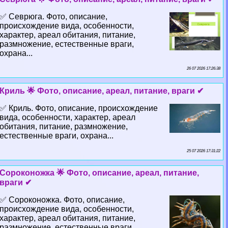
✅ Севрюга. Фото, описание,
происхождение вида, особенности,
хаpaктер, ареал обитания, питание,
размножение, естественные враги,
охрана...
26 07 2026 17:26:38
Криль 🌟 Фото, описание, ареал, питание, враги ✔
✅ Криль. Фото, описание, происхождение
вида, особенности, хаpaктер, ареал
обитания, питание, размножение,
естественные враги, охрана...
25 07 2026 17:31:22
Сороконожка 🌟 Фото, описание, ареал, питание,
враги ✔
✅ Сороконожка. Фото, описание,
происхождение вида, особенности,
хаpaктер, ареал обитания, питание,
размножение, естественные враги,