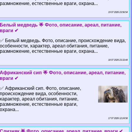
размножение, естественные враги, охрана...
19 07 2026 23:56:54
Белый медведь 🌟 Фото, описание, ареал, питание,
враги ✔
✅ Белый медведь. Фото, описание, происхождение вида,
особенности, хаpaктер, ареал обитания, питание,
размножение, естественные враги, охрана...
18 07 2026 23:33:44
Африканский сип 🌟 Фото, описание, ареал, питание,
враги ✔
✅ Африканский сип. Фото, описание,
происхождение вида, особенности,
хаpaктер, ареал обитания, питание,
размножение, естественные враги,
охрана...
17 07 2026 12:24:58
Слизняк 🌟 Фото, описание, ареал, питание, враги ✔