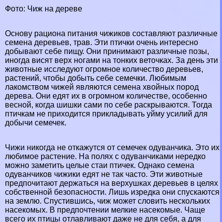
Фото: Чиж на дереве
Основу рациона питания чижиков составляют различные
семена деревьев, трав. Эти птички очень интересно
добывают себе пищу. Они принимают различные позы,
иногда висят верх ногами на тонких веточках. За день эти
животные исследуют огромное количество деревьев,
растений, чтобы добыть себе семечки. Любимым
лакомством чижей являются семена хвойных пород
дерева. Они едят их в огромном количестве, особенно
весной, когда шишки сами по себе раскрываются. Тогда
птичкам не приходится прикладывать уйму усилий для
добычи семечек.
Чижи никогда не откажутся от семечек одуванчика. Это их
любимое растение. На полях с одуванчиками нередко
можно заметить целые стаи птичек. Однако семена
одуванчиков чижики едят не так часто. Эти животные
предпочитают держаться на верхушках деревьев в целях
собственной безопасности. Лишь изредка они спускаются
на землю. Спустившись, чиж может словить нескольких
насекомых. В предпочтении мелкие насекомые. Чаще
всего их птицы отлавливают даже не для себя, а для