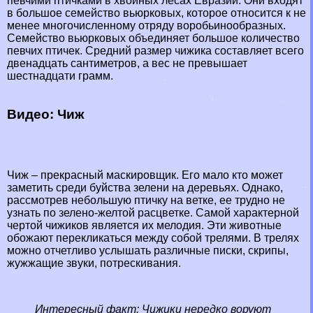
певчими птичками в хвойных лесах Евразии. Они входят
в большое семейство вьюрковых, которое относится к не
менее многочисленному отряду воробьинообразных.
Семейство вьюрковых объединяет большое количество
певчих птичек. Средний размер чижика составляет всего
двенадцать сантиметров, а вес не превышает
шестнадцати грамм.
Видео: Чиж
Чиж – прекрасный маскировщик. Его мало кто может
заметить среди буйства зелени на деревьях. Однако,
рассмотрев небольшую птичку на ветке, ее трудно не
узнать по зелено-желтой расцветке. Самой хаpaктерной
чертой чижиков является их мелодия. Эти животные
обожают перекликаться между собой трелями. В трелях
можно отчетливо услышать различные писки, скрипы,
жужжащие звуки, потрескивания.
Интересный факт:
Чижики нередко воруют