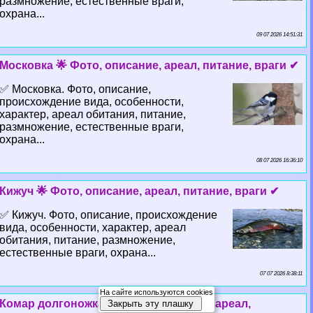
размножение, естественные враги,
охрана...
09 07 2026 14:51:31
Московка 🌟 Фото, описание, ареал, питание, враги ✔
✅ Московка. Фото, описание,
происхождение вида, особенности,
хаpaктер, ареал обитания, питание,
размножение, естественные враги,
охрана...
08 07 2026 16:36:10
Кижуч 🌟 Фото, описание, ареал, питание, враги ✔
✅ Кижуч. Фото, описание, происхождение
вида, особенности, хаpaктер, ареал
обитания, питание, размножение,
естественные враги, охрана...
07 07 2026 8:38:11
На сайте используются cookies
Комар долгоножка 🌟 Фото, описание, ареал,
Закрыть эту плашку