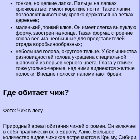
тонкие, но цепкие лапки. Пальцы на лапках
крючковатые, имеют короткие ногти. Такие лапки
позволяют животному крепко держаться на ветках
деревьев;
маленький, тонкий клюв. Он имеет слегка выпуклую
форму, заострен на конце. Такая форма, строение
клюва весьма необычные для представителей
отряда воробьинообразных;
небольшая голова, округлое тельце. У большинства
разновидностей голова украшена специальной
шапочкой из перьев черного цвета. Глаза у птичек
тоже угольно-черные, над ними виднеются желтые
полоски. Внешне полоски напоминают брови.
Где обитает чиж?
Фото: Чиж в лесу
Природный ареал обитания чижей огромен. Он включает
в себя пpaктически всю Европу, Азию. Большое
количество видов чижиков встречаются в
Крыму
,
Сибири
,