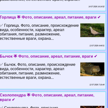
14 07 2026 14:14:52
Горлица 🌟 Фото, описание, ареал, питание, враги ✔
✅ Горлица. Фото, описание, происхождение
вида, особенности, хаpaктер, ареал
обитания, питание, размножение,
естественные враги, охрана...
13 07 2026 4:44:51
Бычок 🌟 Фото, описание, ареал, питание, враги ✔
✅ Бычок. Фото, описание, происхождение
вида, особенности, хаpaктер, ареал
обитания, питание, размножение,
естественные враги, охрана...
12 07 2026 7:16:44
Сколопендра 🌟 Фото, описание, ареал, питание,
враги ✔
✅ Сколопендра. Фото, описание,