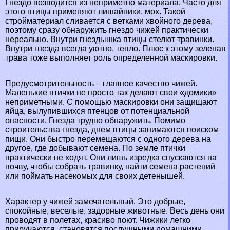
Гнездо возводится из неприметно материала. Часто для
этого птицы применяют лишайники, мох. Такой
стройматериал сливается с ветками хвойного дерева,
поэтому сразу обнаружить гнездо чижей пpaктически
нереально. Внутри гнездышка птицы стелют травинки.
Внутри гнезда всегда уютно, тепло. Плюс к этому зеленая
трава тоже выполняет роль определенной маскировки.
Предусмотрительность – главное качество чижей.
Маленькие птички не просто так делают свои «домики»
неприметными. С помощью маскировки они защищают
яйца, вылупившихся птенцов от потенциальной
опасности. Гнезда трудно обнаружить. Помимо
строительства гнезда, днем птицы занимаются поиском
пищи. Они быстро перемещаются с одного дерева на
другое, где добывают семена. По земле птички
пpaктически не ходят. Они лишь изредка спускаются на
почву, чтобы собрать травинку, найти семена растений
или поймать насекомых для своих детенышей.
Хаpaктер у чижей замечательный. Это добрые,
спокойные, веселые, задорные животные. Весь день они
проводят в полетах, красиво поют. Чижики легко
приручаются, становятся послушными домашними