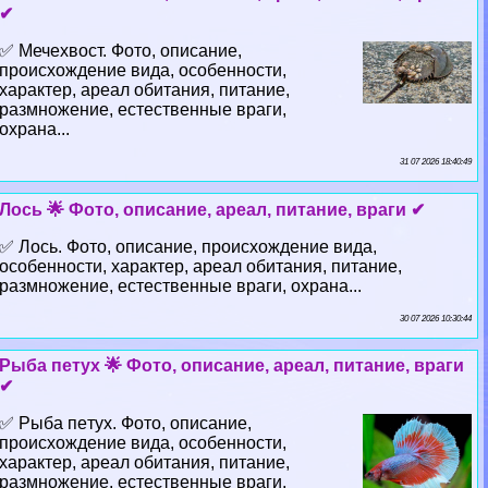
✔
✅ Мечехвост. Фото, описание,
происхождение вида, особенности,
хаpaктер, ареал обитания, питание,
размножение, естественные враги,
охрана...
31 07 2026 18:40:49
Лось 🌟 Фото, описание, ареал, питание, враги ✔
✅ Лось. Фото, описание, происхождение вида,
особенности, хаpaктер, ареал обитания, питание,
размножение, естественные враги, охрана...
30 07 2026 10:30:44
Рыба пeтyx 🌟 Фото, описание, ареал, питание, враги
✔
✅ Рыба пeтyx. Фото, описание,
происхождение вида, особенности,
хаpaктер, ареал обитания, питание,
размножение, естественные враги,