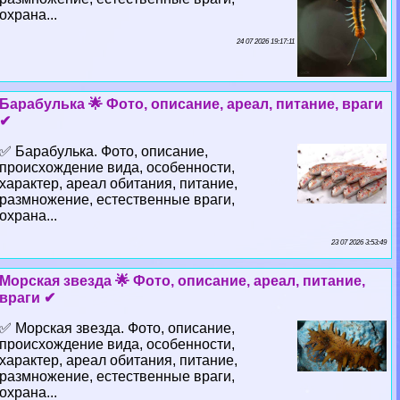
охрана...
24 07 2026 19:17:11
Баpaбулька 🌟 Фото, описание, ареал, питание, враги
✔
✅ Баpaбулька. Фото, описание,
происхождение вида, особенности,
хаpaктер, ареал обитания, питание,
размножение, естественные враги,
охрана...
23 07 2026 3:53:49
Морская звезда 🌟 Фото, описание, ареал, питание,
враги ✔
✅ Морская звезда. Фото, описание,
происхождение вида, особенности,
хаpaктер, ареал обитания, питание,
размножение, естественные враги,
охрана...