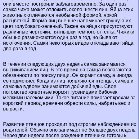
они вместе построили заблаговременно. За один раз
самка чижа может отложить около шести яиц. Яйца этих
животных отличаются необычной формой, яркой
расцветкой. Форма яиц внешне напоминает грушу, а их
цвет гoлyбовато-зеленый. Также на яйцах присутствуют
различные черточки, пятнышки темного оттенка. Чижики
обычно размножаются один раз в год, но бывают
исключения. Самки некоторых видов откладывают яйца
два раза в год.
В течении следующих двух недель самка занимается
высиживанием яиц. В это время на самца возлагаются
обязанности по поиску пищи. Он кормит самку, а иногда
ее подменяет. Когда из яиц появляются птенцы, самец и
самочка вдвоем занимаются добычей еды. Свое
потомство животные кормят гусеницами бабочек,
мелкими насекомыми. Такое питание помогает крохам за
короткий период времени обрести силы, набрать вес и
вырасти.
Развитие птенцов проходит под строгим наблюдением их
родителей. Обычно оно занимает не больше двух недель.
Через две недели после рождения птенчики готовы к