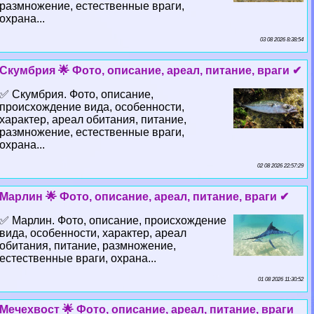
размножение, естественные враги,
охрана...
03 08 2026 8:38:54
Скумбрия 🌟 Фото, описание, ареал, питание, враги ✔
✅ Скумбрия. Фото, описание,
происхождение вида, особенности,
хаpaктер, ареал обитания, питание,
размножение, естественные враги,
охрана...
02 08 2026 22:57:29
Марлин 🌟 Фото, описание, ареал, питание, враги ✔
✅ Марлин. Фото, описание, происхождение
вида, особенности, хаpaктер, ареал
обитания, питание, размножение,
естественные враги, охрана...
01 08 2026 11:30:52
Мечехвост 🌟 Фото, описание, ареал, питание, враги