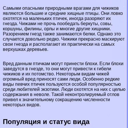
Самыми опасными природными врагами для чижиков
являются большие и средние хищные птицы. Они ловко
охотятся на маленьких птичек, иногда разоряют их
гнезда. Чижами не прочь пообедать
беркуты
,
совы
,
коршуны,
филины
,
орлы
и многие другие хищники.
Разорением гнезд также занимаются
белки
. Однако это
случается довольно редко. Чижики прекрасно маскируют
свои гнезда и располагают их пpaктически на самых
верхушках деревьев.
Вред данным птичкам могут принести блохи. Если блохи
заведутся в гнезде, то они могут привести к гибели
чижиков и их потомство. Некоторым видам чижей
огромный вред приносят сами люди. Особенно редкие
виды певчих птичек пользуются особой популярностью
среди любителей экзотики. Люди охотятся на них с целью
содержания в неволе. Такой неконтролируемый отлов
привел к значительному сокращению численности
некоторых видов.
Популяция и статус вида