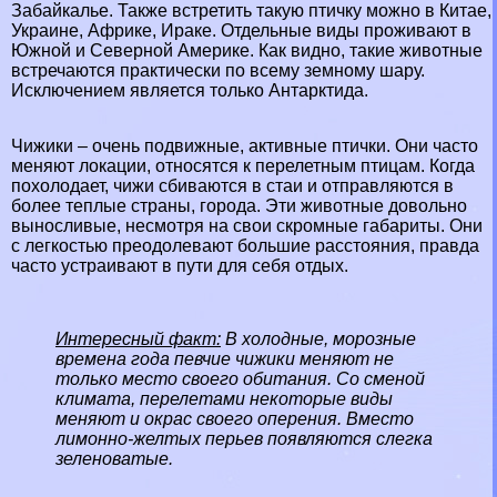
Забайкалье. Также встретить такую птичку можно в
Китае
,
Украине
,
Африке
,
Иpaке
. Отдельные виды проживают в
Южной и Северной Америке. Как видно, такие животные
встречаются пpaктически по всему земному шару.
Исключением является только
Антарктида
.
Чижики – очень подвижные, активные птички. Они часто
меняют локации, относятся к перелетным птицам. Когда
похолодает, чижи сбиваются в стаи и отправляются в
более теплые страны, города. Эти животные довольно
выносливые, несмотря на свои скромные габариты. Они
с легкостью преодолевают большие расстояния, правда
часто устраивают в пути для себя отдых.
Интересный факт:
В холодные, морозные
времена года певчие чижики меняют не
только место своего обитания. Со сменой
климата, перелетами некоторые виды
меняют и окрас своего оперения. Вместо
лимонно-желтых перьев появляются слегка
зеленоватые.