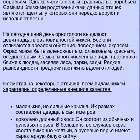
воробьям
. Однако чижика нельзя сравнивать с воробьем.
Самыми близкими родственниками данных птичек
являются щеглы, у которых они нередко воруют и
исполняют песни.
На сегодняшний день орнитологи выделают
девятнадцать разновидностей чижей. Все они
отличаются ареалом обитания, поведением, окрасом.
Окрас может быть зелено-желтым, оливковым, красным,
бледно-серым. Самые многочисленные виды проживают
ближе к людям, заселяя леса, парки, сады. Редкие
разновидности предпочитают жить вдали от людей.
Несмотря на некоторые отличия, всем видам чижей
хаpaктерны определенные внешние качества:
маленькие, но сильные крылья. Их размах
составляет двадцать сантиметров;
довольно длинный хвост. Он состоит из обычных и
рулевых перьев. В большинстве случаев окрас
хвоста лимонно-желтый, а рулевые перья имеют
хаpaктерную белую кайму;