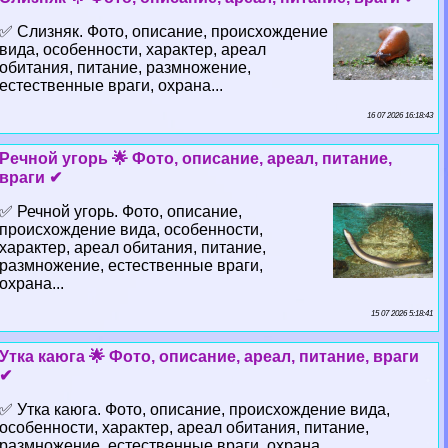
✅ Слизняк. Фото, описание, происхождение
вида, особенности, хаpaктер, ареал
обитания, питание, размножение,
естественные враги, охрана...
16 07 2026 16:18:43
Речной угорь 🌟 Фото, описание, ареал, питание,
враги ✔
✅ Речной угорь. Фото, описание,
происхождение вида, особенности,
хаpaктер, ареал обитания, питание,
размножение, естественные враги,
охрана...
15 07 2026 5:18:41
Утка каюга 🌟 Фото, описание, ареал, питание, враги
✔
✅ Утка каюга. Фото, описание, происхождение вида,
особенности, хаpaктер, ареал обитания, питание,
размножение, естественные враги, охрана...