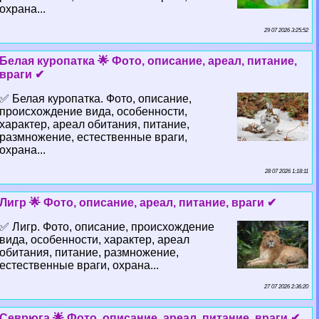
охрана...
29 07 2026 3:25:52
Белая куропатка 🌟 Фото, описание, ареал, питание,
враги ✔
✅ Белая куропатка. Фото, описание,
происхождение вида, особенности,
хаpaктер, ареал обитания, питание,
размножение, естественные враги,
охрана...
28 07 2026 1:18:11
Лигр 🌟 Фото, описание, ареал, питание, враги ✔
✅ Лигр. Фото, описание, происхождение
вида, особенности, хаpaктер, ареал
обитания, питание, размножение,
естественные враги, охрана...
27 07 2026 2:36:20
Севрюга 🌟 Фото, описание, ареал, питание, враги ✔