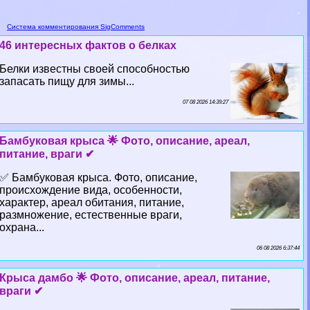
Система комментирования SigComments
46 интересных фактов о белках
Белки известны своей способностью
запасать пищу для зимы...
07 08 2026 14:39:27
Бамбуковая крыса 🌟 Фото, описание, ареал,
питание, враги ✔
✅ Бамбуковая крыса. Фото, описание,
происхождение вида, особенности,
хаpaктер, ареал обитания, питание,
размножение, естественные враги,
охрана...
06 08 2026 6:37:44
Крыса дамбо 🌟 Фото, описание, ареал, питание,
враги ✔