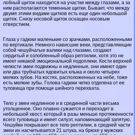
лобный щиток находится на участке между глазами, а за
ним располагаются теменные щитки. Бывает, что между
двумя этими видами щитков есть еще один небольшой
щиток. Снизу носовой щиток оснащен носовым
отверстием.
Глаза у гадюки маленькие со зрачками, расположенными
по вертикали. Немного нависшие веки, представляющие
собой чешуйчатые валики над глазами, создают
сердитый и озлобленный образ рептилии, хотя это не
имеет никакой эмоциональной подоплеки. Кости верхней
челюсти змеи подвижны и недлинные, они имеют один
или два трубчатых ядовитых клыка и около четырех
мелких зубов. На костях, расположенных на небе, тоже
есть мелкие зубы. Голова гадюки четко отделена от ее
туловища при помощи шейного перехвата.
Тело у змеи недлинное и в срединной части весьма
утолщенное. Оно плавно сужается и переходит в
небольшой хвост, который в разы меньше протяженности
всего туловища и имеет силуэт, напоминающий запятую.
Чешуйки покрывают все тело рептилии, в средней части
змеи их насчитывается 21 штука, на брюхе у мужских