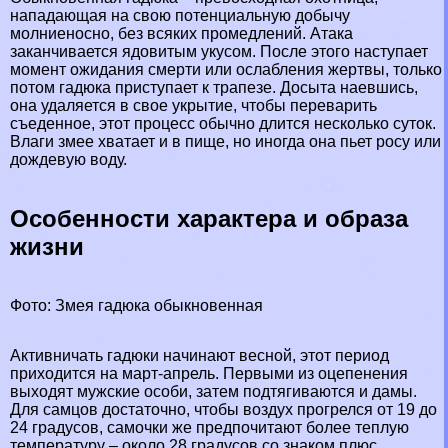
нападающая на свою потенциальную добычу
молниеносно, без всяких промедлений. Атака
заканчивается ядовитым укусом. После этого наступает
момент ожидания cмepти или ослабления жертвы, только
потом гадюка приступает к трапезе. Досыта наевшись,
она удаляется в свое укрытие, чтобы переварить
съеденное, этот процесс обычно длится несколько суток.
Влаги змее хватает и в пище, но иногда она пьет росу или
дождевую воду.
Особенности хаpaктера и образа
жизни
Фото: Змея гадюка обыкновенная
Активничать гадюки начинают весной, этот период
приходится на март-апрель. Первыми из оцепенения
выходят мужские особи, затем подтягиваются и дамы.
Для самцов достаточно, чтобы воздух прогрелся от 19 до
24 градусов, самочки же предпочитают более теплую
температуру – около 28 градусов со знаком плюс.