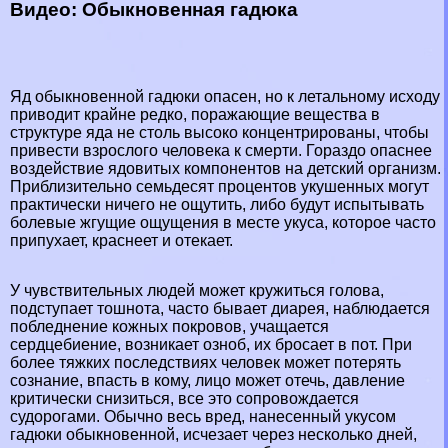
Видео: Обыкновенная гадюка
Яд обыкновенной гадюки опасен, но к летальному исходу
приводит крайне редко, поражающие вещества в
структуре яда не столь высоко концентрированы, чтобы
привести взрослого человека к cмepти. Гораздо опаснее
воздействие ядовитых компонентов на детский организм.
Приблизительно семьдесят процентов укушенных могут
пpaктически ничего не ощутить, либо будут испытывать
болевые жгущие ощущения в месте укуса, которое часто
припухает, краснеет и отекает.
У чувствительных людей может кружиться голова,
подступает тошнота, часто бывает диарея, наблюдается
побледнение кожных покровов, учащается
сердцебиение, возникает озноб, их бросает в пот. При
более тяжких последствиях человек может потерять
сознание, впасть в кому, лицо может отечь, давление
критически снизиться, все это сопровождается
судорогами. Обычно весь вред, нанесенный укусом
гадюки обыкновенной, исчезает через несколько дней,