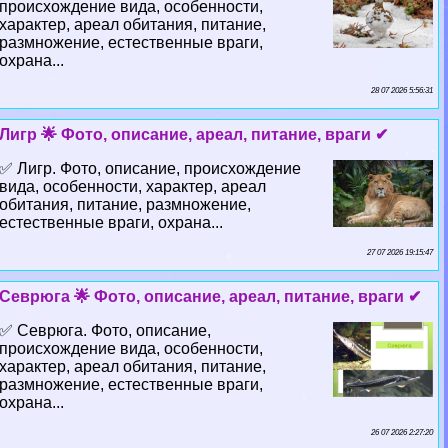
происхождение вида, особенности,
хаpaктер, ареал обитания, питание,
размножение, естественные враги,
охрана...
28 07 2026 5:56:31
Лигр 🌟 Фото, описание, ареал, питание, враги ✔
✅ Лигр. Фото, описание, происхождение
вида, особенности, хаpaктер, ареал
обитания, питание, размножение,
естественные враги, охрана...
27 07 2026 19:15:47
Севрюга 🌟 Фото, описание, ареал, питание, враги ✔
✅ Севрюга. Фото, описание,
происхождение вида, особенности,
хаpaктер, ареал обитания, питание,
размножение, естественные враги,
охрана...
26 07 2026 2:27:20