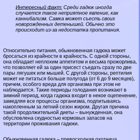
Интересный факт:
Cреди гадюк иногда
случается такое неприятное явление, как
каннибализм. Самка может съесть своих
новорожденных детенышей. Обычно это
происходит из-за недостатка пропитания.
Относительно питания, обыкновенная гадюка может
бросаться из крайности в крайность. С одной стороны,
она обладает неплохим аппетитом и весьма прожорлива,
что позволяет ей за один присест съедать сразу по две
пары лягушек или мышей. С другой стороны, рептилия
может не питаться больше полугода (от 6 до 9 месяцев),
причем, особого вреда для организма при этом не
наблюдается. Такие периоды голодания возникают в
зимний период, когда гадюка входит в некое оцепенение,
замедляя все процессы организма, подпитываясь
накопленным за летний сезон жиром. Другая причина
такой продолжительной диеты – вынужденная, она
обусловлена скудностью кормовых запасов на
территории проживания гадюки.
Обыкновенная гадюка – превосходная охотница,