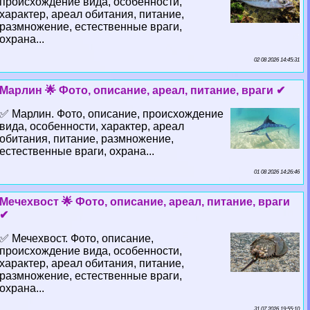
происхождение вида, особенности,
хаpaктер, ареал обитания, питание,
размножение, естественные враги,
охрана...
02 08 2026 14:45:31
Марлин 🌟 Фото, описание, ареал, питание, враги ✔
✅ Марлин. Фото, описание, происхождение
вида, особенности, хаpaктер, ареал
обитания, питание, размножение,
естественные враги, охрана...
01 08 2026 14:26:46
Мечехвост 🌟 Фото, описание, ареал, питание, враги
✔
✅ Мечехвост. Фото, описание,
происхождение вида, особенности,
хаpaктер, ареал обитания, питание,
размножение, естественные враги,
охрана...
31 07 2026 19:55:10