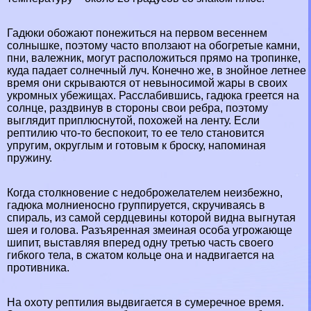
Гадюки обожают понежиться на первом весеннем
солнышке, поэтому часто вползают на обогретые камни,
пни, валежник, могут расположиться прямо на тропинке,
куда падает солнечный луч. Конечно же, в знойное летнее
время они скрываются от невыносимой жары в своих
укромных убежищах. Расслабившись, гадюка греется на
солнце, раздвинув в стороны свои ребра, поэтому
выглядит приплюснутой, похожей на ленту. Если
рептилию что-то беспокоит, то ее тело становится
упругим, округлым и готовым к броску, напоминая
пружину.
Когда столкновение с недоброжелателем неизбежно,
гадюка молниеносно группируется, скручиваясь в
спираль, из самой сердцевины которой видна выгнутая
шея и голова. Разъяренная змеиная особа угрожающе
шипит, выставляя вперед одну третью часть своего
гибкого тела, в сжатом кольце она и надвигается на
противника.
На охоту рептилия выдвигается в сумеречное время.