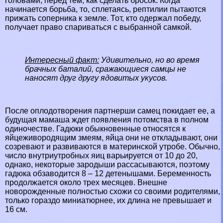
головами, перед тем, как сделать бросок. Когда
начинается борьба, то, сплетаясь, рептилии пытаются
прижать соперника к земле. Тот, кто одержал победу,
получает право спариваться с выбранной самкой.
Интересный факт:
Удивительно, но во время
брачных баталий, сражающиеся самцы не
наносят друг другу ядовитых укусов.
После оплодотворения партнерши самец покидает ее, а
будущая мамаша ждет появления потомства в полном
одиночестве. Гадюки обыкновенные относятся к
яйцеживородящим змеям, яйца они не откладывают, они
созревают и развиваются в материнской утробе. Обычно,
число внутриутробных яиц варьируется от 10 до 20,
однако, некоторые зародыши рассасываются, поэтому
гадюка обзаводится 8 – 12 детенышами. Беременность
продолжается около трех месяцев. Внешне
новорожденные полностью схожи со своими родителями,
только гораздо миниатюрнее, их длина не превышает и
16 см.