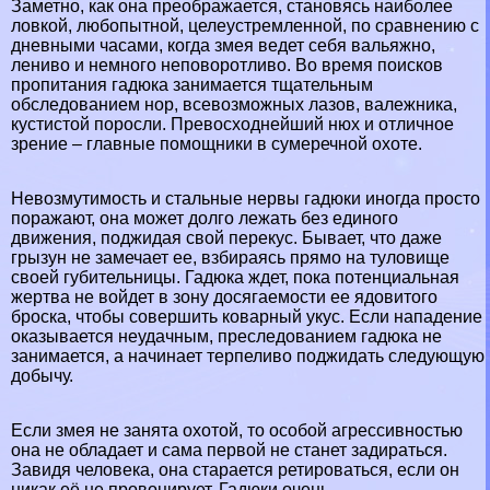
Заметно, как она преображается, становясь наиболее
ловкой, любопытной, целеустремленной, по сравнению с
дневными часами, когда змея ведет себя вальяжно,
лениво и немного неповоротливо. Во время поисков
пропитания гадюка занимается тщательным
обследованием нор, всевозможных лазов, валежника,
кустистой поросли. Превосходнейший нюх и отличное
зрение – главные помощники в сумеречной охоте.
Невозмутимость и стальные нервы гадюки иногда просто
поражают, она может долго лежать без единого
движения, поджидая свой перекус. Бывает, что даже
грызун не замечает ее, взбираясь прямо на туловище
своей губительницы. Гадюка ждет, пока потенциальная
жертва не войдет в зону досягаемости ее ядовитого
броска, чтобы совершить коварный укус. Если нападение
оказывается неудачным, преследованием гадюка не
занимается, а начинает терпеливо поджидать следующую
добычу.
Если змея не занята охотой, то особой агрессивностью
она не обладает и сама первой не станет задираться.
Завидя человека, она старается ретироваться, если он
никак её не провоцирует. Гадюки очень