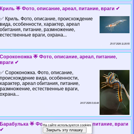
Криль 🌟 Фото, описание, ареал, питание, враги ✔
✅ Криль. Фото, описание, происхождение
вида, особенности, хаpaктер, ареал
обитания, питание, размножение,
естественные враги, охрана...
25 07 2026 11:20:55
Сороконожка 🌟 Фото, описание, ареал, питание,
враги ✔
✅ Сороконожка. Фото, описание,
происхождение вида, особенности,
хаpaктер, ареал обитания, питание,
размножение, естественные враги,
охрана...
24 07 2026 0:16:44
Баpaбулька 🌟 Фото, описание, ареал, питание, враги
На сайте используются cookies
✔
Закрыть эту плашку