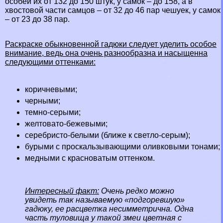
особей их от 132 до 150 штук, у самок – до 158, а в
хвостовой части самцов – от 32 до 46 пар чешуек, у самок
– от 23 до 38 пар.
Раскраске обыкновенной гадюки следует уделить особое
внимание, ведь она очень разнообразна и насыщенна
следующими оттенками:
коричневыми;
черными;
темно-серыми;
желтовато-бежевыми;
серебристо-белыми (ближе к светло-серым);
бурыми с проскальзывающими оливковыми тонами;
медными с красноватым оттенком.
Интересный факт:
Очень редко можно
увидеть так называемую «подгоревшую»
гадюку, ее расцветка несимметрична. Одна
часть туловища у такой змеи цветная с