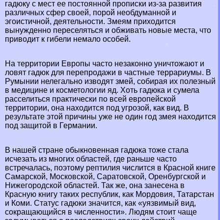
гадюку с мест ее постоянной прописки из-за развития
различных сфер своей, порой необдуманной и
эгоистичной, деятельности. Змеям приходится
вынужденно переселяться и обживать новые места, что
приводит к гибели немало особей.
На территории Европы часто незаконно уничтожают и
ловят гадюк для перепродажи в частные террариумы. В
Румынии
нелегально изводят змей, собирая их полезный
в медицине и косметологии яд. Хоть гадюка и сумела
расселиться пpaктически по всей европейской
территории, она находится под угрозой, как вид. В
результате этой причины уже не один год змея находится
под защитой в
Германии
.
В нашей стране обыкновенная гадюка тоже стала
исчезать из многих областей, где раньше часто
встречалась, поэтому рептилия числится в Красной книге
Самарской, Московской, Саратовской, Оренбургской и
Нижегородской областей. Так же, она занесена в
Красную книгу таких республик, как Мордовия, Татарстан
и Коми. Статус гадюки значится, как «уязвимый вид,
сокращающийся в численности». Людям стоит чаще