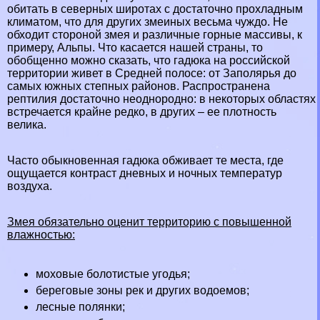
обитать в северных широтах с достаточно прохладным
климатом, что для других змеиных весьма чуждо. Не
обходит стороной змея и различные горные массивы, к
примеру,
Альпы
. Что касается нашей страны, то
обобщенно можно сказать, что гадюка на российской
территории живет в Средней полосе: от Заполярья до
самых южных
степных
районов. Распространена
рептилия достаточно неоднородно: в некоторых областях
встречается крайне редко, в других – ее плотность
велика.
Часто обыкновенная гадюка обживает те места, где
ощущается контраст дневных и ночных температур
воздуха.
Змея обязательно оценит территорию с повышенной
влажностью:
моховые
болотистые
угодья;
береговые зоны
рек
и других водоемов;
лесные
полянки;