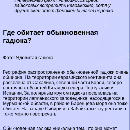
Интересный факт:
Альбиносов среди
гадюковых встретить невозможно, хотя у
других змей этот феномен бывает нередко.
Где обитает обыкновенная
гадюка?
Фото: Ядовитая гадюка
География распространения обыкновенной гадюки очень
обширна. На территории евразийского континента она
расселена от
Сахалина
, северной части
Кореи
, северо-
восточных областей
Китая
до севера
Португалии
и
Испании
. За полярным кругом гадюка поселилась на
территории лапландского заповедника, находящегося в
Мурманской области
, в районе
Баренцева моря
она тоже
обитает. На западе
Сибири
и в
Забайкалье
эту рептилию
тоже можно повстречать.
Обыкновенная гадюка уникальна тем, что она может