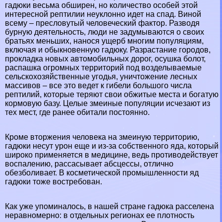
гадюки весьма обширен, но количество особей этой
интересной рептилии неуклонно идет на спад. Виной
всему – пресловутый человеческий фактор. Разводя
бурную деятельность, люди не задумываются о своих
братьях меньших, нанося ущерб многим популяциям,
включая и обыкновенную гадюку. Разрастание городов,
прокладка новых автомобильных дорог, осушка болот,
распашка огромных территорий под возделываемые
сельскохозяйственные угодья, уничтожение лесных
массивов – все это ведет к гибели большого числа
рептилий, которые теряют свои обжитые места и богатую
кормовую базу. Целые змеиные популяции исчезают из
тех мест, где ранее обитали постоянно.
Кроме вторжения человека на змеиную территорию,
гадюки несут урон еще и из-за собственного яда, который
широко применяется в медицине, ведь противодействует
воспалению, рассасывает абсцессы, отлично
обезболивает. В косметической промышленности яд
гадюки тоже востребован.
Как уже упоминалось, в нашей стране гадюка расселена
неравномерно: в отдельных регионах ее плотность