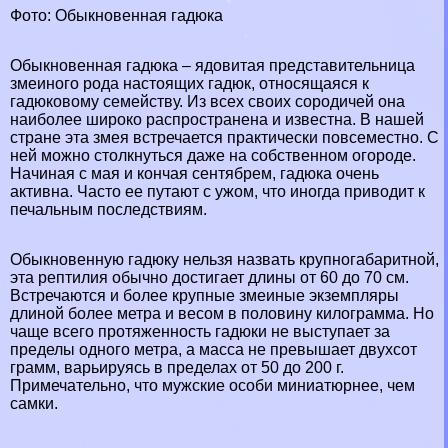
Фото: Обыкновенная гадюка
Обыкновенная гадюка – ядовитая представительница
змеиного рода настоящих гадюк, относящаяся к
гадюковому семейству. Из всех своих сородичей она
наиболее широко распространена и известна. В нашей
стране эта змея встречается пpaктически повсеместно. С
ней можно столкнуться даже на собственном огороде.
Начиная с мая и кончая сентябрем, гадюка очень
активна. Часто ее путают с
ужом
, что иногда приводит к
печальным последствиям.
Обыкновенную гадюку нельзя назвать крупногабаритной,
эта рептилия обычно достигает длины от 60 до 70 см.
Встречаются и более крупные змеиные экземпляры
длиной более метра и весом в половину килограмма. Но
чаще всего протяженность гадюки не выступает за
пределы одного метра, а масса не превышает двухсот
грамм, варьируясь в пределах от 50 до 200 г.
Примечательно, что мужские особи миниатюрнее, чем
самки.