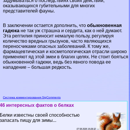
задумываться о последствиях своих действий,
оказывающихся губительными для многих
представителей фауны.
В заключении остается дополнить, что
обыкновенная
гадюка
не так уж страшна и сердита, как о ней думают.
Эта рептилия приносит немалую пользу, регулируя
количество вредных грызунов, часто являющихся
переносчиками опасных заболеваний. К тому же,
фармацевтическая и косметологическая отрасли широко
применяют яд этой змеи в благих целях. Не стоит бояться
обыкновенной гадюки, ведь без явного повода ее
нападение – большая редкость.
Система комментирования SigComments
46 интересных фактов о белках
Белки известны своей способностью
запасать пищу для зимы...
07 08 2026 19:28:32