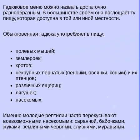
Гадюковое меню можно назвать достаточно
разнообразным. В большинстве своем она поглощает ту
пищу, которая доступна в той или иной местности.
Обыкновенная гадюка употрeбляет в пищу:
полевых мышей
;
землероек
;
кротов
;
некрупных пернатых (пеночки, овсянки, коньки) и их
птенцов;
различных ящериц;
лягушек
;
насекомых.
Именно молодые рептилии часто перекусывают
всевозможными насекомыми: саранчой,
бабочками
,
жуками
, земляными червями, слизнями, муравьями.