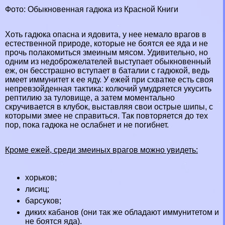
Фото: Обыкновенная гадюка из Красной Книги
Хоть гадюка опасна и ядовита, у нее немало врагов в
естественной природе, которые не боятся ее яда и не
прочь полакомиться змеиным мясом. Удивительно, но
одним из недоброжелателей выступает обыкновенный
еж
, он бесстрашно вступает в баталии с гадюкой, ведь
имеет иммунитет к ее яду. У ежей при схватке есть своя
непревзойденная тактика: колючий умудряется укусить
рептилию за туловище, а затем моментально
скручивается в клубок, выставляя свои острые шипы, с
которыми змее не справиться. Так повторяется до тех
пор, пока гадюка не ослабнет и не погибнет.
Кроме ежей, среди змеиных врагов можно увидеть:
хорьков
;
лисиц
;
барсуков
;
диких
кабанов
(они так же обладают иммунитетом и
не боятся яда).