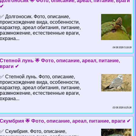
Долгоносик 🌟 Фото, описание, ареал, питание, враги
✔
✅ Долгоносик. Фото, описание,
происхождение вида, особенности,
хаpaктер, ареал обитания, питание,
размножение, естественные враги,
охрана...
04 08 2026 5:18:39
Степной лунь 🌟 Фото, описание, ареал, питание,
враги ✔
✅ Степной лунь. Фото, описание,
происхождение вида, особенности,
хаpaктер, ареал обитания, питание,
размножение, естественные враги,
охрана...
03 08 2026 8:25:36
Скумбрия 🌟 Фото, описание, ареал, питание, враги ✔
✅ Скумбрия. Фото, описание,