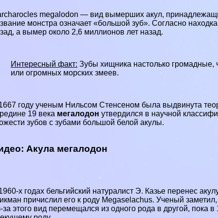
rcharocles megalodon — вид вымерших
акул
, принадлежащи
звание монстра означает «большой зуб». Согласно находка
зад, а вымер около 2,6 миллионов лет назад.
Интересный факт:
Зубы хищника настолько громадные, ч
или огромных морских змеев.
1667 году ученым Нильсом Стенсеном была выдвинута теория
редине 19 века
мегалодон
утвердился в научной классифи
ожести зубов с зубами
большой белой акулы
.
идео: Акула мегалодон
1960-х годах бельгийский натуралист Э. Казье перенес акулу
икман причислил его к роду Megaselachus. Ученый заметил,
-за этого вид перемещался из одного рода в другой, пока в
текущему роду.