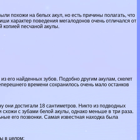
ли похожи на белых акул, но есть причины полагать, что
 ниши хаpaктер поведения мегалодонов очень отличался от
й копией песчаной акулы.
з его найденных зубов. Подобно другим акулам, скелет
о теперешнего времени сохранилось очень мало останков
ну они достигали 18 сантиметров. Никто из подводных
 схожи с зубами белой акулы, однако меньше в три раза.
льные его позвонки. Самая известная находка была
ы в целом: