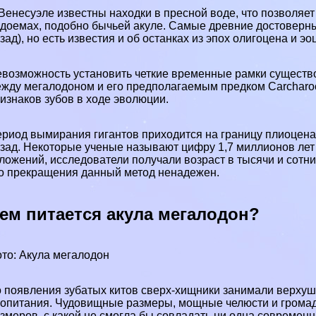
Венесуэле
известны находки в
пресной воде
, что позволяе
доемах, подобно бычьей акуле. Самые древние достоверны
зад), но есть известия и об останках из эпох олигоцена и эо
возможность установить четкие временные рамки существ
жду мегалодоном и его предполагаемым предком Carcharoc
изнаков зубов в ходе эволюции.
риод вымирания гигантов приходится на границу плиоцена 
зад. Некоторые ученые называют цифру 1,7 миллионов лет 
ложений, исследователи получали возраст в тысячи и сотни 
о прекращения данный метод ненадежен.
ем питается акула мегалодон?
то: Акула мегалодон
 появления зубатых
китов
сверх-хищники занимали верхуш
опитания. Чудовищные размеры, мощные челюсти и громад
змеров, с какой не смогла бы совладать ни одна современн