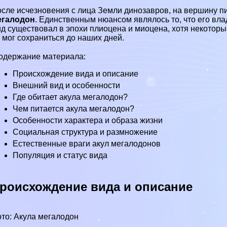
сле исчезновения с лица Земли динозавров, на вершину п
егалодон
. Единственным нюансом являлось то, что его вл
д существовал в эпохи плиоцена и миоцена, хотя некоторые
 мог сохраниться до наших дней.
одержание материала:
Происхождение вида и описание
Внешний вид и особенности
Где обитает акула мегалодон?
Чем питается акула мегалодон?
Особенности хаpaктера и образа жизни
Социальная структура и размножение
Естественные враги акул мегалодонов
Популяция и статус вида
роисхождение вида и описание
то: Акула мегалодон