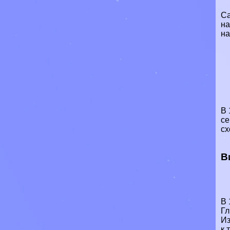
Ca
на
на
В 
се
сх
В
В 
Гл
Из
к 