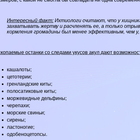
Интересный факт:
Ихтиологи считают, что у хищника
захватывать жертву и расчлeнять ее, а только отры
кормления громадины был менее эффективным, чем у, 
копаемые останки со следами укусов акул дают возможность
кашалоты
;
цетотерии;
гренландские киты
;
полосатиковые киты;
моржевидные
дельфины
;
черепахи
;
морские свиньи;
сирены;
ластоногие;
одобеноцетопсы.