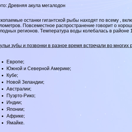
то: Древняя акула мегалодон
копаемые останки гигантской рыбы находят по всему , вкл
лометров. Повсеместное распространение говорит о хоро
лодных регионов. Температура воды колeбaлась в районе 1
ульи зубы и позвонки в разное время встречали во многих 
Европе;
Южной
и
Северной Америке
;
Кубе
;
Новой Зеландии
;
Австралии
;
Пуэрто-Рико;
Индии
;
Японии
;
Африке
;
Ямайке
.