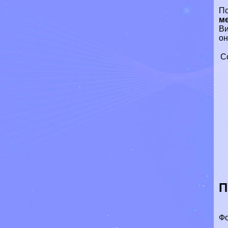
По
м
Ви
он
С
П
Фо