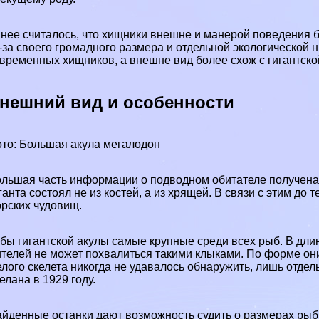
нее считалось, что хищники внешне и манерой поведения бы
-за своего громадного размера и отдельной экологической
временных хищников, а внешне вид более схож с гигантско
нешний вид и особенности
то: Большая акула мегалодон
льшая часть информации о подводном обитателе получена и
ганта состоял не из костей, а из хрящей. В связи с этим д
рских чудовищ.
бы гигантской акулы самые крупные среди всех рыб. В дли
телей не может похвалиться такими клыками. По форме они
лого скелета никогда не удавалось обнаружить, лишь отде
елана в 1929 году.
йденные останки дают возможность судить о размерах рыб