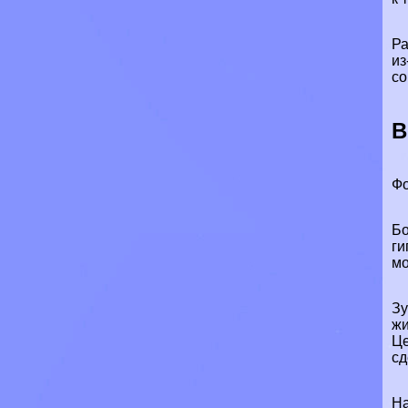
Ра
из
со
В
Фо
Бо
ги
мо
Зу
жи
Це
сд
На