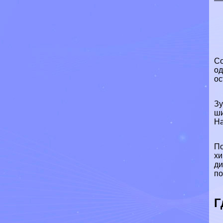
Со
од
ос
Зу
ши
На
По
хи
ди
по
Г