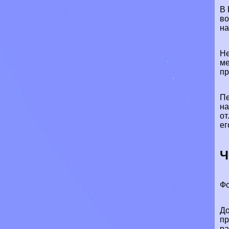
В
во
на
Не
ме
пр
Пе
на
от
ег
Ч
Фо
До
пр
ра