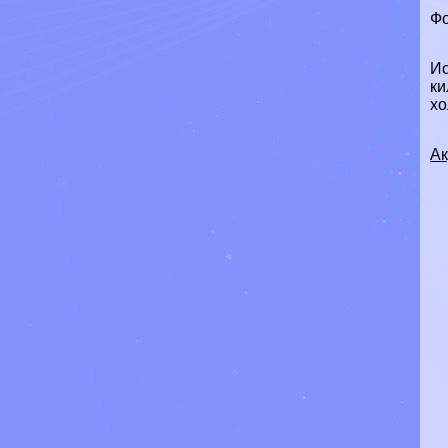
Фо
Ис
ки
хо
Ак