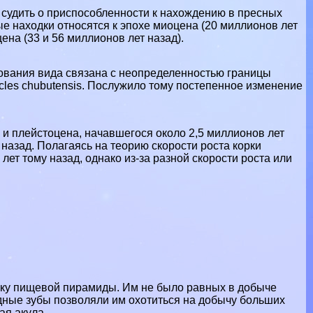
т судить о приспособленности к нахождению в пресных
е находки относятся к эпохе миоцена (20 миллионов лет
цена (33 и 56 миллионов лет назад).
ования вида связана с неопределенностью границы
les chubutensis. Послужило тому постепенное изменение
и плейстоцена, начавшегося около 2,5 миллионов лет
назад. Полагаясь на теорию скорости роста корки
лет тому назад, однако из-за разной скорости роста или
ку пищевой пирамиды. Им не было равных в добыче
ные зубы позволяли им охотиться на добычу больших
ая акула.