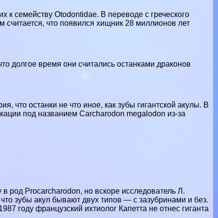
х к семейству Otodontidae. В переводе с греческого
м считается, что появился хищник 28 миллионов лет
то долгое время они считались останками дpaконов
, что останки не что иное, как зубы гигантской акулы. В
кации под названием Carcharodon megalodon из-за
 в род Procarcharodon, но вскоре исследователь Л.
 что зубы акул бывают двух типов — с зазубринами и без.
 1987 году французский ихтиолог Капетта не отнес гиганта