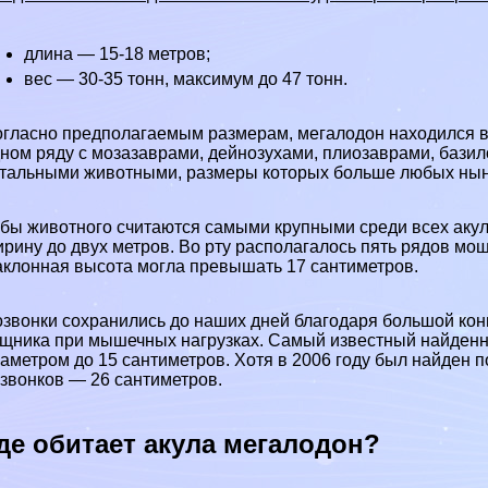
длина — 15-18 метров;
вес — 30-35 тонн, максимум до 47 тонн.
гласно предполагаемым размерам, мегалодон находился в 
ном ряду с мозазаврами, дейнозухами, плиозаврами, базил
тальными животными, размеры которых больше любых ны
бы животного считаются самыми крупными среди всех акул
рину до двух метров. Во рту располагалось пять рядов мощ
клонная высота могла превышать 17 сантиметров.
звонки сохранились до наших дней благодаря большой кон
щника при мышечных нагрузках. Самый известный найденн
аметром до 15 сантиметров. Хотя в 2006 году был найден 
звонков — 26 сантиметров.
де обитает акула мегалодон?