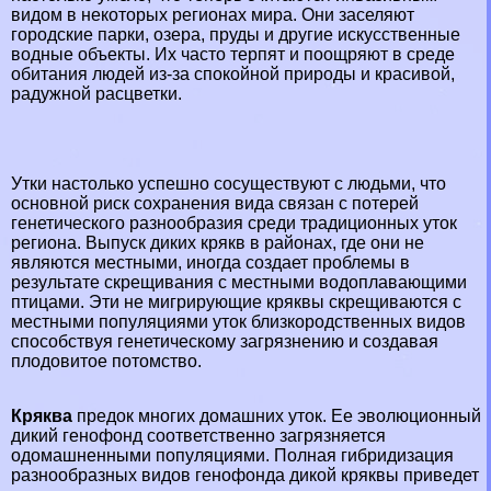
видом в некоторых регионах мира. Они заселяют
городские парки, озера, пруды и другие искусственные
водные объекты. Их часто терпят и поощряют в среде
обитания людей из-за спокойной природы и красивой,
радужной расцветки.
Утки настолько успешно сосуществуют с людьми, что
основной риск сохранения вида связан с потерей
генетического разнообразия среди традиционных уток
региона. Выпуск диких крякв в районах, где они не
являются местными, иногда создает проблемы в
результате скрещивания с местными водоплавающими
птицами. Эти не мигрирующие кряквы скрещиваются с
местными популяциями уток близкородственных видов
способствуя генетическому загрязнению и создавая
плодовитое потомство.
Кряква
предок многих домашних уток. Ее эволюционный
дикий генофонд соответственно загрязняется
одомашненными популяциями. Полная гибридизация
разнообразных видов генофонда дикой кряквы приведет