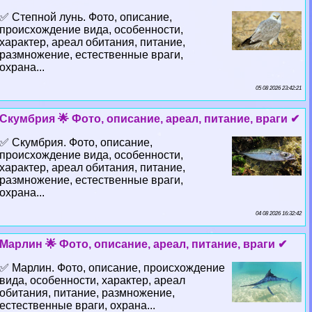
✅ Степной лунь. Фото, описание,
происхождение вида, особенности,
хаpaктер, ареал обитания, питание,
размножение, естественные враги,
охрана...
05 08 2026 23:42:21
Скумбрия 🌟 Фото, описание, ареал, питание, враги ✔
✅ Скумбрия. Фото, описание,
происхождение вида, особенности,
хаpaктер, ареал обитания, питание,
размножение, естественные враги,
охрана...
04 08 2026 16:32:42
Марлин 🌟 Фото, описание, ареал, питание, враги ✔
✅ Марлин. Фото, описание, происхождение
вида, особенности, хаpaктер, ареал
обитания, питание, размножение,
естественные враги, охрана...