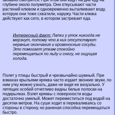
глубине около полуметра. Они откусывают части
растений клювом и одновременно выталкивают воду,
которую они тоже схватили, наружу. Части клюва
действуют как сито, в котором застревает еда.
Интересный факт:
Лапки у уток никогда не
мерзнут, потому что в них отсутствуют
нервные окончания и кровеносные сосуды.
Это помогает уткам спокойно
перемещаться по льду и снегу, не ощущая
холода.
Полет у птицы быстрый и чрезвычайно шумный. При
взмахах крыльями кряква часто издает звонкие звуки, по
ним утку можно узнать, даже не видя ее визуально. У
летящих особей отчетливо видны белые полоски на
подкрылках. Взлет кряквы с поверхности воды
достаточно умелый. Может переместиться под водой на
десятки метров. На суше ходит в переваливаясь со
стороны в сторону, но раненая способна перемещаться
быстро.