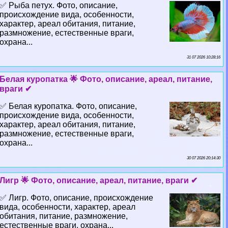
✅ Рыба пeтyx. Фото, описание,
происхождение вида, особенности,
хаpaктер, ареал обитания, питание,
размножение, естественные враги,
охрана...
31 07 2026 10:28:16
Белая куропатка 🌟 Фото, описание, ареал, питание,
враги ✔
✅ Белая куропатка. Фото, описание,
происхождение вида, особенности,
хаpaктер, ареал обитания, питание,
размножение, естественные враги,
охрана...
30 07 2026 20:14:30
Лигр 🌟 Фото, описание, ареал, питание, враги ✔
✅ Лигр. Фото, описание, происхождение
вида, особенности, хаpaктер, ареал
обитания, питание, размножение,
естественные враги, охрана...