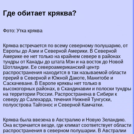
Где обитает кряква?
Фото: Утка кряква
Кряква встречается по всему северному полушарию, от
Европы
до Азии и
Северной Америки
. В Северной
Америке ее нет только на крайнем севере в районах
тундры
от
Канады
до штата Мэн и на восток до Новой
Шотландии
. Ее североамериканский центр
распространения находится в так называемой области
прерий в Северной и Южной Дакоте, Манитобе и
Саскачеване. В Европе кряквы нет только в
высокогорных районах, в
Скандинавии
и полоски тундры
на территории
России
. Распространена в Сибири к
северу до Салехарда, течения Нижней Тунгуски,
полуострова Тайгонос и Северной Камчатки.
Кряква была ввезена в
Австралию
и
Новую Зеландию
.
Она встречается везде, где климат соответствует области
распространения в северном полушарии. В Австралии