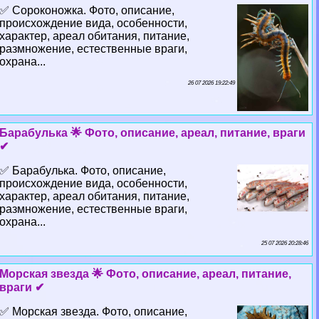
✅ Сороконожка. Фото, описание,
происхождение вида, особенности,
хаpaктер, ареал обитания, питание,
размножение, естественные враги,
охрана...
26 07 2026 19:22:49
Баpaбулька 🌟 Фото, описание, ареал, питание, враги
✔
✅ Баpaбулька. Фото, описание,
происхождение вида, особенности,
хаpaктер, ареал обитания, питание,
размножение, естественные враги,
охрана...
25 07 2026 20:28:46
Морская звезда 🌟 Фото, описание, ареал, питание,
враги ✔
✅ Морская звезда. Фото, описание,