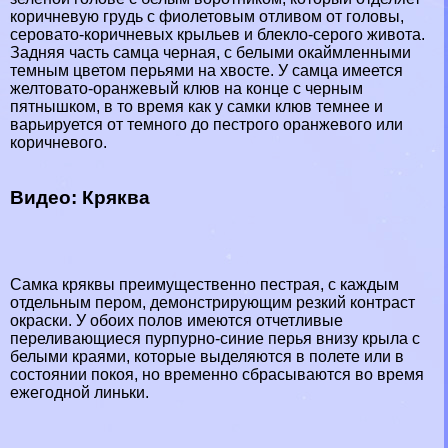
коричневую гpyдь с фиолетовым отливом от головы,
серовато-коричневых крыльев и блекло-серого живота.
Задняя часть самца черная, с белыми окаймленными
темным цветом перьями на хвосте. У самца имеется
желтовато-оранжевый клюв на конце с черным
пятнышком, в то время как у самки клюв темнее и
варьируется от темного до пестрого оранжевого или
коричневого.
Видео: Кряква
Самка кряквы преимущественно пестрая, с каждым
отдельным пером, демонстрирующим резкий контраст
окраски. У обоих полов имеются отчетливые
переливающиеся пурпурно-синие перья внизу крыла с
белыми краями, которые выделяются в полете или в
состоянии покоя, но временно сбрасываются во время
ежегодной линьки.