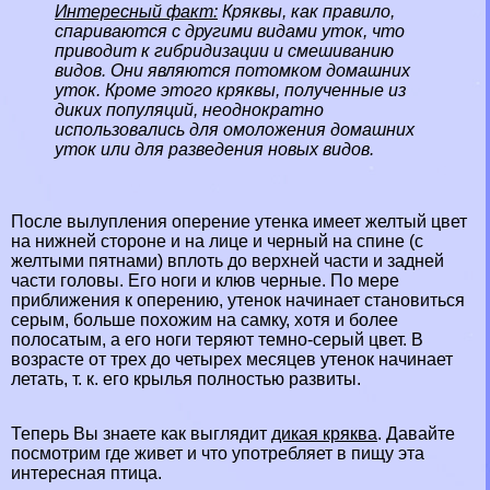
Интересный факт:
Кряквы, как правило,
спариваются с другими видами уток, что
приводит к гибридизации и смешиванию
видов. Они являются потомком домашних
уток. Кроме этого кряквы, полученные из
диких популяций, неоднократно
использовались для омоложения домашних
уток или для разведения новых видов.
После вылупления оперение утенка имеет желтый цвет
на нижней стороне и на лице и черный на спине (с
желтыми пятнами) вплоть до верхней части и задней
части головы. Его ноги и клюв черные. По мере
приближения к оперению, утенок начинает становиться
серым, больше похожим на самку, хотя и более
полосатым, а его ноги теряют темно-серый цвет. В
возрасте от трех до четырех месяцев утенок начинает
летать, т. к. его крылья полностью развиты.
Теперь Вы знаете как выглядит
дикая кряква
. Давайте
посмотрим где живет и что употрeбляет в пищу эта
интересная птица.