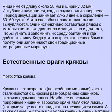
Яйца имеют длину около 58 мм и ширину 32 мм.
Инкубация начинается, когда кладка почти завершена.
Период инкубации занимает 27–28 дней, а окрыление —
50–60 суток. Утята способны плавать, как только
вылупляются. Они инстинктивно оставаться рядом с
матерью не только для тепла и защиты, но и для того,
чтобы узнать и запомнить их среду обитания и где
добывать пищу. Когда утята вырастают в способных к
полету, они запоминают свои традиционные
миграционные маршруты.
Естественные враги кряквы
Фото: Утка кряква
Кряквы всех возрастов (но особенно молодые) часто
сталкиваются с широким разнообразием хищников,
включая одомашненных. Наиболее опасными
природные хищники взрослых крякв являются лисицы
(которые чаще всего нападают на гнездящихся самок. А
также самые быстрые или более крупные хищные птицы: