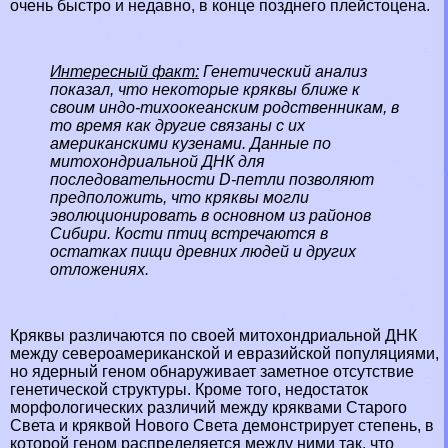
очень быстро и недавно, в конце позднего плейстоцена.
Интересный факт:
Генетический анализ
показал, что некоторые кряквы ближе к
своим индо-тихоокеанским родственникам, в
то время как другие связаны с их
американскими кузенами. Данные по
митохондриальной ДНК для
последовательности D-петли позволяют
предположить, что кряквы могли
эволюционировать в основном из районов
Сибири
. Кости птиц встречаются в
остатках пищи древних людей и других
отложениях.
Кряквы различаются по своей митохондриальной ДНК
между североамериканской и евразийской популяциями,
но ядерный геном обнаруживает заметное отсутствие
генетической структуры. Кроме того, недостаток
морфологических различий между кряквами Старого
Света и кряквой Нового Света демонстрирует степень, в
которой геном распределяется между ними так, что