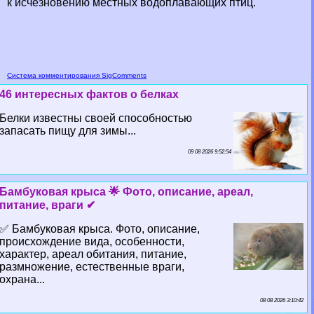
к исчезновению местных водоплавающих птиц.
Система комментирования SigComments
46 интересных фактов о белках
Белки известны своей способностью
запасать пищу для зимы...
09 08 2026 9:52:54
Бамбуковая крыса 🌟 Фото, описание, ареал,
питание, враги ✔
✅ Бамбуковая крыса. Фото, описание,
происхождение вида, особенности,
хаpaктер, ареал обитания, питание,
размножение, естественные враги,
охрана...
08 08 2026 3:10:42