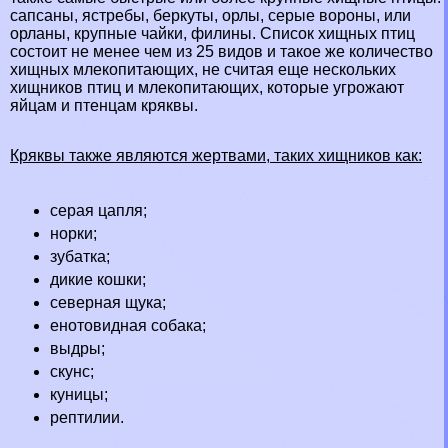
сапсаны
,
ястребы
,
беркуты
,
орлы
, серые
вороны
, или
орланы, крупные чайки,
филины
. Список хищных птиц
состоит не менее чем из 25 видов и такое же количество
хищных млекопитающих, не считая еще нескольких
хищников птиц и млекопитающих, которые угрожают
яйцам и птенцам кряквы.
Кряквы также являются жертвами, таких хищников как:
серая цапля;
норки
;
зубатка;
дикие кошки
;
северная
щука
;
енотовидная собака
;
выдры
;
скунс;
кyницы
;
рептилии
.