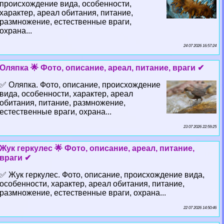
происхождение вида, особенности,
хаpaктер, ареал обитания, питание,
размножение, естественные враги,
охрана...
24 07 2026 16:57:24
Оляпка 🌟 Фото, описание, ареал, питание, враги ✔
✅ Оляпка. Фото, описание, происхождение
вида, особенности, хаpaктер, ареал
обитания, питание, размножение,
естественные враги, охрана...
23 07 2026 22:59:25
Жук геркулес 🌟 Фото, описание, ареал, питание,
враги ✔
✅ Жук геркулес. Фото, описание, происхождение вида,
особенности, хаpaктер, ареал обитания, питание,
размножение, естественные враги, охрана...
22 07 2026 14:50:46