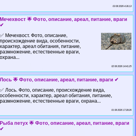
03 08 2026 4:36:13
Мечехвост 🌟 Фото, описание, ареал, питание, враги
✔
✅ Мечехвост. Фото, описание,
происхождение вида, особенности,
хаpaктер, ареал обитания, питание,
размножение, естественные враги,
охрана...
02 08 2026 14:41:25
Лось 🌟 Фото, описание, ареал, питание, враги ✔
✅ Лось. Фото, описание, происхождение вида,
особенности, хаpaктер, ареал обитания, питание,
размножение, естественные враги, охрана...
01 08 2026 17:28:26
Рыба пeтyx 🌟 Фото, описание, ареал, питание, враги
✔