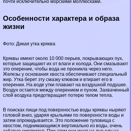
почти исключительно морскими моллюсками.
Особенности хаpaктера и образа
жизни
Фото: Дикая утка кряква
Кряквы имеют около 10 000 перьев, покрывающих пух,
которые защищают их от влаги и холода. Они смазывают
это оперение, чтобы вода не проникла через него.
Железы у основания хвоста обеспечивают специальный
жир. Утка берет эту смазку клювом и втирает его в
оперении. На воде утки плавают на воздушной подушке.
Воздух остается между оперением и пухом. Захваченный
слой воздуха предотвращает потерю телом тепла.
В поисках пищи под поверхностью воды кряквы ныряют
головой вниз, ударяя крыльями по поверхности воды и
затем опрокидывается. Это положение туловища с
хвостом, поднимающимся вертикально из воды, очень
забавно смотрится. При этом они ищут на дне еду на