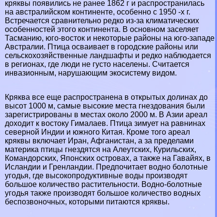
кряквы появились не ранее 1862 г и распространилась
на австралийском континенте, особенно с 1950 -х г.
Встречается сравнительно редко из-за климатических
особенностей этого континента. В основном заселяет
Тасманию
, юго-восток и некоторые районы на юго-западе
Австралии. Птица осваивает в городские районы или
сельскохозяйственные ландшафты и редко наблюдается
в регионах, где люди не густо населены. Считается
инвазионным, нарушающим экосистему видом.
Кряква все еще распространена в открытых долинах до
высот 1000 м, самые высокие места гнездования были
зарегистрированы в местах около 2000 м. В Азии ареал
доходит к востоку
Гималаев
. Птица зимует на равнинах
северной
Индии
и южного
Китая
. Кроме того ареал
кряквы включает
Иран
,
Афганистан
, а за пределами
материка птицы гнездятся на Алеутских, Курильских,
Комaндорских, Японских островах, а также на Гавайях, в
Исландии
и
Гренландии
. Предпочитает водно
болотные
угодья, где высокопродуктивные воды производят
большое количество растительности. Водно-болотные
угодья также производят большое количество водных
беспозвоночных, которыми питаются кряквы.