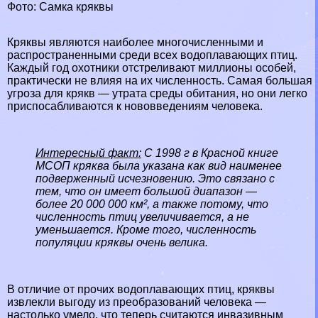
Фото: Самка кряквы
Кряквы являются наиболее многочисленными и
распространенными среди всех
водоплавающих птиц
.
Каждый год охотники отстреливают миллионы особей,
пpaктически не влияя на их численность. Самая большая
угроза для крякв — утрата среды обитания, но они легко
приспосабливаются к нововведениям человека.
Интересный факт:
С 1998 г в
Красной книге
МСОП кряква была указана как вид наименее
подверженный исчезновению. Это связано с
тем, что он имеет большой диапазон —
более 20 000 000 км², а также потому, что
численность птиц увеличивается, а не
уменьшается. Кроме того, численность
популяции кряквы очень велика.
В отличие от прочих водоплавающих птиц, кряквы
извлекли выгоду из преобразований человека —
настолько умело, что теперь считаются инвазивным