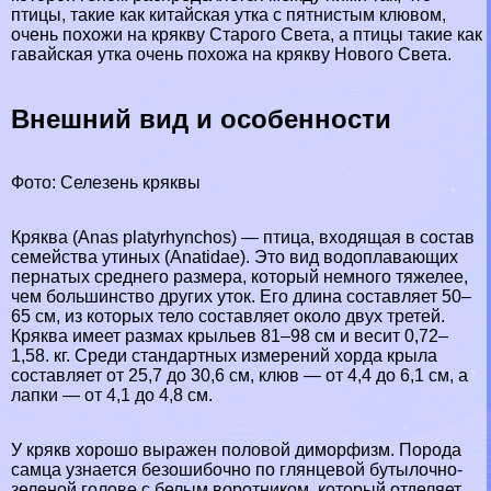
птицы, такие как китайская утка с пятнистым клювом,
очень похожи на крякву Старого Света, а птицы такие как
гавайская утка очень похожа на крякву Нового Света.
Внешний вид и особенности
Фото: Селезень кряквы
Кряква (Anas platyrhynchos) — птица, входящая в состав
семейства утиных (Anatidae). Это вид водоплавающих
пернатых среднего размера, который немного тяжелее,
чем большинство других уток. Его длина составляет 50–
65 см, из которых тело составляет около двух третей.
Кряква имеет размах крыльев 81–98 см и весит 0,72–
1,58. кг. Среди стандартных измерений хорда крыла
составляет от 25,7 до 30,6 см, клюв — от 4,4 до 6,1 см, а
лапки — от 4,1 до 4,8 см.
У крякв хорошо выражен пoлoвoй диморфизм. Порода
самца узнается безошибочно по глянцевой бутылочно-
зеленой голове с белым воротником, который отделяет