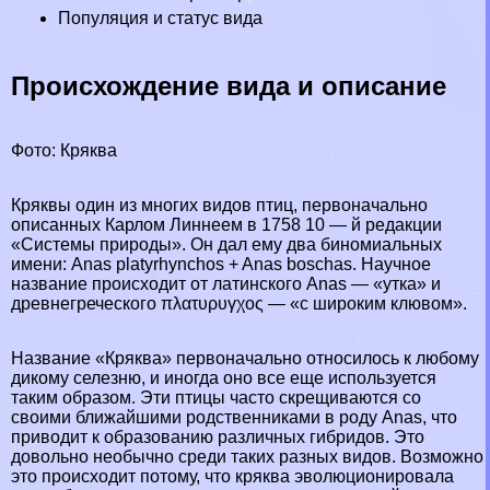
Популяция и статус вида
Происхождение вида и описание
Фото: Кряква
Кряквы один из многих видов птиц, первоначально
описанных Карлом Линнеем в 1758 10 — й редакции
«Системы природы». Он дал ему два биномиальных
имени: Anas platyrhynchos + Anas boschas. Научное
название происходит от латинского Anas — «утка» и
древнегреческого πλατυρυγχος — «с широким клювом».
Название «Кряква» первоначально относилось к любому
дикому селезню, и иногда оно все еще используется
таким образом. Эти птицы часто скрещиваются со
своими ближайшими родственниками в роду Anas, что
приводит к образованию различных гибридов. Это
довольно необычно среди таких разных видов. Возможно
это происходит потому, что кряква эволюционировала