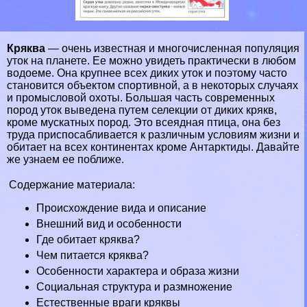
Кряква
— очень известная и многочисленная популяция
уток
на планете. Ее можно увидеть пpaктически в любом
водоеме. Она крупнее всех диких уток и поэтому часто
становится объектом спортивной, а в некоторых случаях
и промысловой охоты. Большая часть современных
пород уток выведена путем селекции от диких крякв,
кроме мускатных пород. Это всеядная птица, она без
труда приспосабливается к различным условиям жизни и
обитает на всех континентах кроме
Антарктиды
. Давайте
же узнаем ее поближе.
Содержание материала:
Происхождение вида и описание
Внешний вид и особенности
Где обитает кряква?
Чем питается кряква?
Особенности хаpaктера и образа жизни
Социальная структура и размножение
Естественные враги кряквы