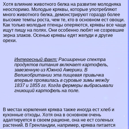
Хотя влияние животного белка на развитие молодняка
неоспоримо. Молодые кряквы, которые употрeбляют
много животного белка, демонстрируют гораздо более
высокие темпы роста, чем те, кто в основном ест овощи.
Как только молодые птенцы оперяются, кряквы все чаще
ищут пищу на
полях
. Они особенно любят не созревшие
зерна злаков. Осенью кряквы едят желуди и другие
орехи.
Интересный факт:
Расширение спектра
продуктов питания включает картофель,
завезенную из
Южной Америки
. В
Великобритании
эта пищевая привычка
впервые проявилась в суровые зимы между
1837 и 1855 гг. Когда фермеры выбрасывали
гниющий картофель на поле.
В местах кормления кряква также иногда ест хлеб и
кухонные отходы. Хотя она в основном очень
адаптируется в своем рационе, она не ест соленых
растений. В Гренландии, например, кряква питается