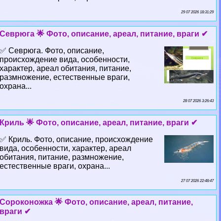
29 07 2026 18:31:29
Севрюга 🌟 Фото, описание, ареал, питание, враги ✔
✅ Севрюга. Фото, описание,
происхождение вида, особенности,
хаpaктер, ареал обитания, питание,
размножение, естественные враги,
охрана...
28 07 2026 3:26:43
Криль 🌟 Фото, описание, ареал, питание, враги ✔
✅ Криль. Фото, описание, происхождение
вида, особенности, хаpaктер, ареал
обитания, питание, размножение,
естественные враги, охрана...
27 07 2026 22:48:47
Сороконожка 🌟 Фото, описание, ареал, питание,
враги ✔