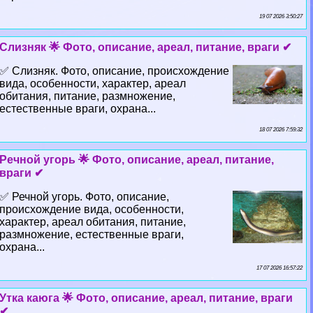
19 07 2026 3:50:27
Слизняк 🌟 Фото, описание, ареал, питание, враги ✔
✅ Слизняк. Фото, описание, происхождение
вида, особенности, хаpaктер, ареал
обитания, питание, размножение,
естественные враги, охрана...
18 07 2026 7:59:32
Речной угорь 🌟 Фото, описание, ареал, питание,
враги ✔
✅ Речной угорь. Фото, описание,
происхождение вида, особенности,
хаpaктер, ареал обитания, питание,
размножение, естественные враги,
охрана...
17 07 2026 16:57:22
Утка каюга 🌟 Фото, описание, ареал, питание, враги
✔