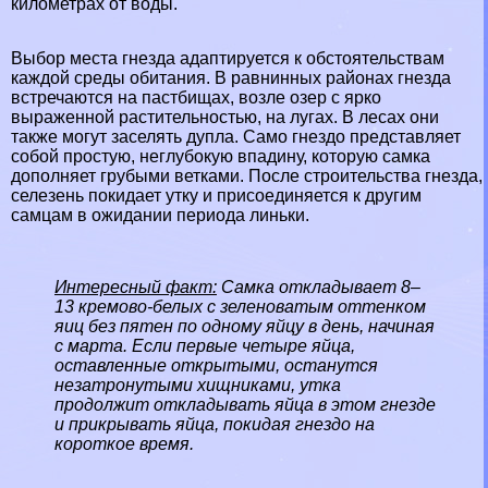
километрах от воды.
Выбор места гнезда адаптируется к обстоятельствам
каждой среды обитания. В равнинных районах гнезда
встречаются на пастбищах, возле озер с ярко
выраженной растительностью, на
лугах
. В лесах они
также могут заселять дупла. Само гнездо представляет
собой простую, неглубокую впадину, которую самка
дополняет грубыми ветками. После строительства гнезда,
селезень покидает утку и присоединяется к другим
самцам в ожидании периода линьки.
Интересный факт:
Самка откладывает 8–
13 кремово-белых с зеленоватым оттенком
яиц без пятен по одному яйцу в день, начиная
с марта. Если первые четыре яйца,
оставленные открытыми, останутся
незатронутыми хищниками, утка
продолжит откладывать яйца в этом гнезде
и прикрывать яйца, покидая гнездо на
короткое время.