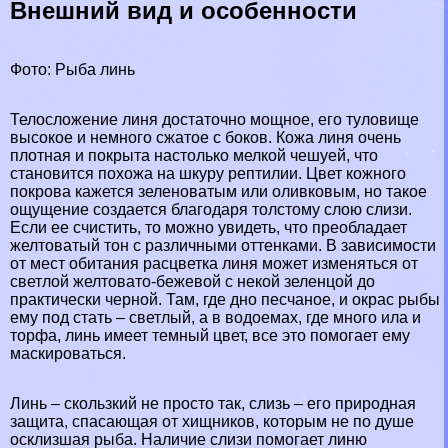
Внешний вид и особенности
Фото: Рыба линь
Телосложение линя достаточно мощное, его туловище
высокое и немного сжатое с боков. Кожа линя очень
плотная и покрыта настолько мелкой чешуей, что
становится похожа на шкуру
рептилии
. Цвет кожного
покрова кажется зеленоватым или оливковым, но такое
ощущение создается благодаря толстому слою слизи.
Если ее счистить, то можно увидеть, что преобладает
желтоватый тон с различными оттенками. В зависимости
от мест обитания расцветка линя может изменяться от
светлой желтовато-бежевой с некой зеленцой до
пpaктически черной. Там, где дно песчаное, и окрас рыбы
ему под стать – светлый, а в
водоемах
, где много ила и
торфа, линь имеет темный цвет, все это помогает ему
маскироваться.
Линь – скользкий не просто так, слизь – его природная
защита, спасающая от хищников, которым не по душе
осклизшая рыба. Наличие слизи помогает линю