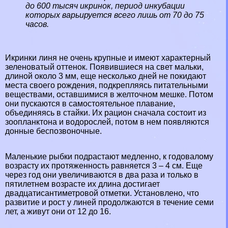
до 600 тысяч икринок, период инкубации
которых варьируется всего лишь от 70 до 75
часов.
Икринки линя не очень крупные и имеют хаpaктерный
зеленоватый оттенок. Появившиеся на свет мальки,
длиной около 3 мм, еще несколько дней не покидают
места своего рождения, подкрепляясь питательными
веществами, оставшимися в желточном мешке. Потом
они пускаются в самостоятельное плавание,
объединяясь в стайки. Их рацион сначала состоит из
зоопланктона и водорослей, потом в нем появляются
донные беспозвоночные.
Маленькие рыбки подрастают медленно, к годовалому
возрасту их протяженность равняется 3 – 4 см. Еще
через год они увеличиваются в два раза и только в
пятилетнем возрасте их длина достигает
двадцатисантиметровой отметки. Установлено, что
развитие и рост у линей продолжаются в течение семи
лет, а живут они от 12 до 16.