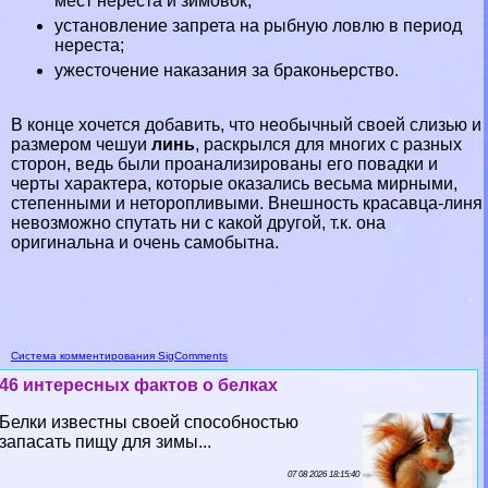
мест нереста и зимовок;
установление запрета на рыбную ловлю в период
нереста;
ужесточение наказания за бpaконьерство.
В конце хочется добавить, что необычный своей слизью и
размером чешуи
линь
, раскрылся для многих с разных
сторон, ведь были проанализированы его повадки и
черты хаpaктера, которые оказались весьма мирными,
степенными и неторопливыми. Внешность красавца-линя
невозможно спутать ни с какой другой, т.к. она
оригинальна и очень самобытна.
Система комментирования SigComments
46 интересных фактов о белках
Белки известны своей способностью
запасать пищу для зимы...
07 08 2026 18:15:40