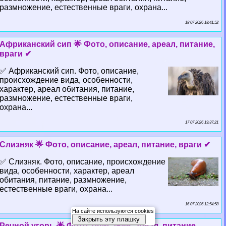
размножение, естественные враги, охрана...
18 07 2026 18:41:52
Африканский сип 🌟 Фото, описание, ареал, питание,
враги ✔
✅ Африканский сип. Фото, описание,
происхождение вида, особенности,
хаpaктер, ареал обитания, питание,
размножение, естественные враги,
охрана...
17 07 2026 19:37:21
Слизняк 🌟 Фото, описание, ареал, питание, враги ✔
✅ Слизняк. Фото, описание, происхождение
вида, особенности, хаpaктер, ареал
обитания, питание, размножение,
естественные враги, охрана...
16 07 2026 12:54:58
На сайте используются cookies
Закрыть эту плашку
Речной угорь 🌟 Фото, описание, ареал, питание,