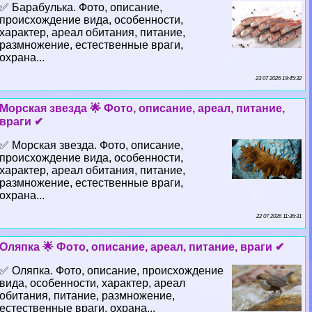
✅ Баpaбулька. Фото, описание,
происхождение вида, особенности,
хаpaктер, ареал обитания, питание,
размножение, естественные враги,
охрана...
23 07 2026 19:45:32
Морская звезда 🌟 Фото, описание, ареал, питание,
враги ✔
✅ Морская звезда. Фото, описание,
происхождение вида, особенности,
хаpaктер, ареал обитания, питание,
размножение, естественные враги,
охрана...
22 07 2026 11:36:31
Оляпка 🌟 Фото, описание, ареал, питание, враги ✔
✅ Оляпка. Фото, описание, происхождение
вида, особенности, хаpaктер, ареал
обитания, питание, размножение,
естественные враги, охрана...