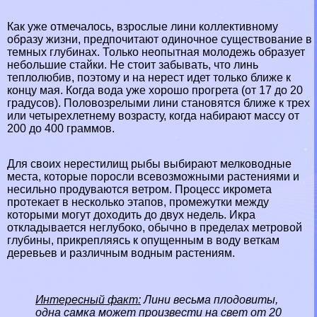
Как уже отмечалось, взрослые лини коллективному
образу жизни, предпочитают одиночное существование в
темных глубинах. Только неопытная молодежь образует
небольшие стайки. Не стоит забывать, что линь
теплолюбив, поэтому и на нерест идет только ближе к
концу мая. Когда вода уже хорошо прогрета (от 17 до 20
градусов). Пoлoвoзрелыми лини становятся ближе к трех
или четырехлетнему возрасту, когда набирают массу от
200 до 400 граммов.
Для своих нерестилищ рыбы выбирают мелководные
места, которые поросли всевозможными растениями и
несильно продуваются ветром. Процесс икромета
протекает в несколько этапов, промежутки между
которыми могут доходить до двух недель. Икра
откладывается неглубоко, обычно в пределах метровой
глубины, прикрепляясь к опущенным в воду веткам
деревьев и различным водным растениям.
Интересный факт:
Лини весьма плодовиты,
одна самка может произвести на свет от 20