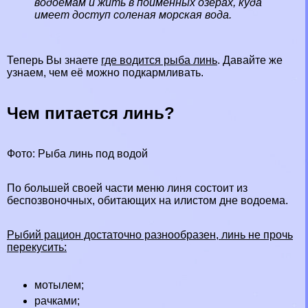
водоемам и жить в пойменных озерах, куда
имеет доступ соленая
морская
вода.
Теперь Вы знаете
где водится рыба линь
. Давайте же
узнаем, чем её можно подкармливать.
Чем питается линь?
Фото: Рыба линь под водой
По большей своей части меню линя состоит из
беспозвоночных, обитающих на илистом дне водоема.
Рыбий рацион достаточно разнообразен, линь не прочь
перекусить:
мотылем;
рачками;