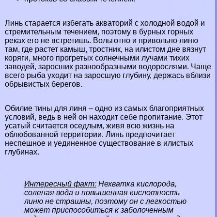
Линь старается избегать акваторий с холодной водой и
стремительным течением, поэтому в бурных горных
реках
его не встретишь. Вольготно и привольно линю
там, где растет камыш, тростник, на илистом дне вязнут
коряги, много прогретых солнечными лучами тихих
заводей, заросших разнообразными водорослями. Чаще
всего рыба уходит на заросшую глубину, держась вблизи
обрывистых берегов.
Обилие тины для линя – одно из самых благоприятных
условий, ведь в ней он находит себе пропитание. Этот
усатый считается оседлым, живя всю жизнь на
облюбованной территории. Линь предпочитает
неспешное и уединенное существование в илистых
глубинах.
Интересный факт:
Нехватка кислорода,
соленая вода и повышенная кислотность
линю не страшны, поэтому он с легкостью
может приспособиться к заболоченным