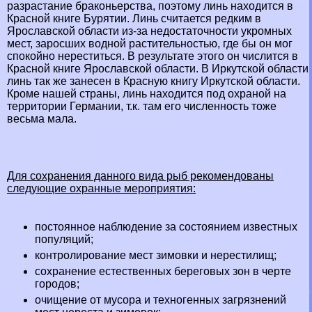
разрастание бpaконьерства, поэтому линь находится в
Красной книге Бурятии
. Линь считается редким в
Ярославской области
из-за недостаточности укромных
мест, заросших водной растительностью, где бы он мог
спокойно нереститься. В результате этого он числится в
Красной книге Ярославской области
. В
Иркутской области
линь так же занесен в
Красную книгу Иркутской области
.
Кроме нашей страны, линь находится под охраной на
территории
Германии
, т.к. там его численность тоже
весьма мала.
Для сохранения данного вида рыб рекомендованы
следующие охранные мероприятия:
постоянное наблюдение за состоянием известных
популяций;
контролирование мест зимовки и нерестилищ;
сохранение естественных береговых зон в черте
городов;
очищение от мусора и техногенных загрязнений