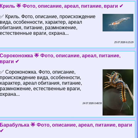
Криль 🌟 Фото, описание, ареал, питание, враги ✔
✅ Криль. Фото, описание, происхождение
вида, особенности, хаpaктер, ареал
обитания, питание, размножение,
естественные враги, охрана...
25 07 2026 6:15:29
Сороконожка 🌟 Фото, описание, ареал, питание,
враги ✔
✅ Сороконожка. Фото, описание,
происхождение вида, особенности,
хаpaктер, ареал обитания, питание,
размножение, естественные враги,
охрана...
24 07 2026 0:48:59
Баpaбулька 🌟 Фото, описание, ареал, питание, враги
✔