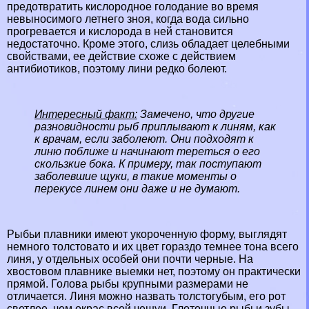
предотвратить кислородное голодание во время
невыносимого летнего зноя, когда вода сильно
прогревается и кислорода в ней становится
недостаточно. Кроме этого, слизь обладает целебными
свойствами, ее действие схоже с действием
антибиотиков, поэтому лини редко болеют.
Интересный факт:
Замечено, что другие
разновидности рыб приплывают к линям, как
к врачам, если заболеют. Они подходят к
линю поближе и начинают тереться о его
скользкие бока. К примеру, так поступают
заболевшие щуки, в такие моменты о
перекусе линем они даже и не думают.
Рыбьи плавники имеют укороченную форму, выглядят
немного толстовато и их цвет гораздо темнее тона всего
линя, у отдельных особей они почти черные. На
хвостовом плавнике выемки нет, поэтому он пpaктически
прямой. Голова рыбы крупными размерами не
отличается. Линя можно назвать толстогубым, его рот
светлее, чем окрас всей чешуи. Глоточные рыбьи зубы