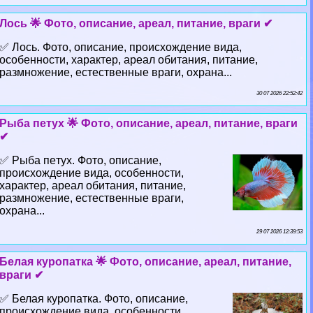
Лось 🌟 Фото, описание, ареал, питание, враги ✔
✅ Лось. Фото, описание, происхождение вида,
особенности, хаpaктер, ареал обитания, питание,
размножение, естественные враги, охрана...
30 07 2026 22:52:42
Рыба пeтyx 🌟 Фото, описание, ареал, питание, враги
✔
✅ Рыба пeтyx. Фото, описание,
происхождение вида, особенности,
хаpaктер, ареал обитания, питание,
размножение, естественные враги,
охрана...
29 07 2026 12:39:53
Белая куропатка 🌟 Фото, описание, ареал, питание,
враги ✔
✅ Белая куропатка. Фото, описание,
происхождение вида, особенности,