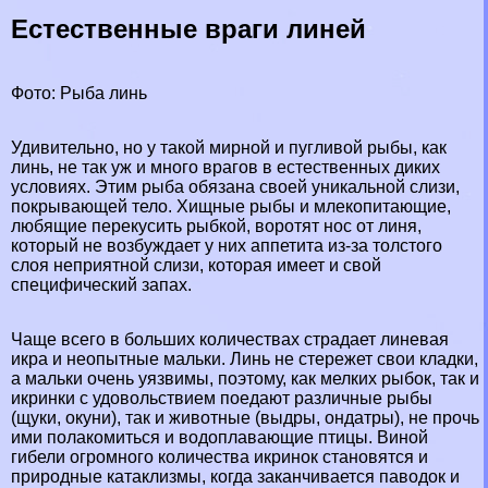
Естественные враги линей
Фото: Рыба линь
Удивительно, но у такой мирной и пугливой рыбы, как
линь, не так уж и много врагов в естественных диких
условиях. Этим рыба обязана своей уникальной слизи,
покрывающей тело. Хищные рыбы и млекопитающие,
любящие перекусить рыбкой, воротят нос от линя,
который не возбуждает у них аппетита из-за толстого
слоя неприятной слизи, которая имеет и свой
специфический запах.
Чаще всего в больших количествах страдает линевая
икра и неопытные мальки. Линь не стережет свои кладки,
а мальки очень уязвимы, поэтому, как мелких рыбок, так и
икринки с удовольствием поедают различные рыбы
(
щуки
, окyни), так и животные (
выдры
,
ондатры
), не прочь
ими полакомиться и
водоплавающие птицы
. Виной
гибели огромного количества икринок становятся и
природные катаклизмы, когда заканчивается паводок и