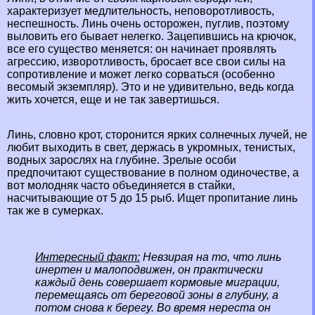
хаpaктеризует медлительность, неповоротливость,
неспешность. Линь очень осторожен, пуглив, поэтому
выловить его бывает нелегко. Зацепившись на крючок,
все его существо меняется: он начинает проявлять
агрессию, изворотливость, бросает все свои силы на
сопротивление и может легко сорваться (особенно
весомый экземпляр). Это и не удивительно, ведь когда
жить хочется, еще и не так завертишься.
Линь, словно
крот
, сторонится ярких солнечных лучей, не
любит выходить в свет, держась в укромных, тенистых,
водных зарослях на глубине. Зрелые особи
предпочитают существование в полном одиночестве, а
вот молодняк часто объединяется в стайки,
насчитывающие от 5 до 15 рыб. Ищет пропитание линь
так же в сумерках.
Интересный факт:
Невзирая на то, что линь
инертен и малоподвижен, он пpaктически
каждый день совершает кормовые миграции,
перемещаясь от береговой зоны в глубину, а
потом снова к берегу. Во время нереста он