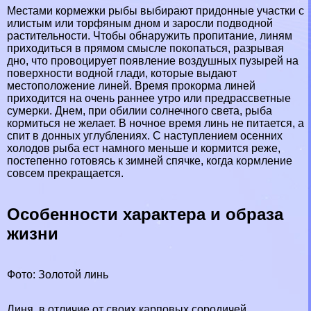
Местами кормежки рыбы выбирают придонные участки с
илистым или торфяным дном и заросли подводной
растительности. Чтобы обнаружить пропитание, линям
приходиться в прямом смысле покопаться, разрывая
дно, что провоцирует появление воздушных пузырей на
поверхности водной глади, которые выдают
местоположение линей. Время прокорма линей
приходится на очень раннее утро или предрассветные
сумерки. Днем, при обилии солнечного света, рыба
кормиться не желает. В ночное время линь не питается, а
спит в донных углублениях. С наступлением осенних
холодов рыба ест намного меньше и кормится реже,
постепенно готовясь к зимней спячке, когда кормление
совсем прекращается.
Особенности хаpaктера и образа
жизни
Фото: Золотой линь
Линя, в отличие от своих карповых сородичей,