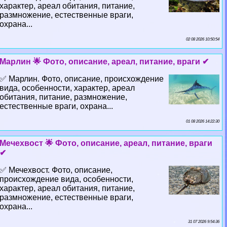
хаpaктер, ареал обитания, питание,
размножение, естественные враги,
охрана...
02 08 2026 10:50:54
Марлин 🌟 Фото, описание, ареал, питание, враги ✔
✅ Марлин. Фото, описание, происхождение
вида, особенности, хаpaктер, ареал
обитания, питание, размножение,
естественные враги, охрана...
01 08 2026 14:22:30
Мечехвост 🌟 Фото, описание, ареал, питание, враги
✔
✅ Мечехвост. Фото, описание,
происхождение вида, особенности,
хаpaктер, ареал обитания, питание,
размножение, естественные враги,
охрана...
31 07 2026 9:54:36