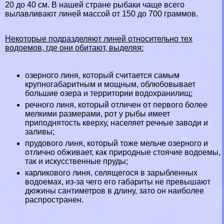
20 до 40 см. В нашей стране рыбаки чаще всего
вылавливают линей массой от 150 до 700 граммов.
Некоторые подразделяют линей относительно тех
водоемов, где они обитают, выделяя:
озерного линя, который считается самым
крупногабаритным и мощным, облюбовывает
большие озера и территории водохранилищ;
речного линя, который отличен от первого более
мелкими размерами, рот у рыбы имеет
приподнятость кверху, населяет речные заводи и
заливы;
прудового линя, который тоже мельче озерного и
отлично обживает, как природные стоячие водоемы,
так и искусственные пруды;
карликового линя, селящегося в зарыбленных
водоемах, из-за чего его габариты не превышают
дюжины сантиметров в длину, зато он наиболее
распространен.