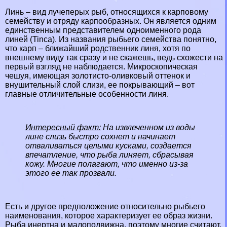
Линь – вид
лучеперых
рыб, относящихся к
карповому
семейству и отряду карпообразных. Он является одним
единственным представителем одноименного рода
линей (Tinca). Из названия рыбьего семейства понятно,
что
карп
– ближайший родственник линя, хотя по
внешнему виду так сразу и не скажешь, ведь схожести на
первый взгляд не наблюдается. Микроскопическая
чешуя, имеющая золотисто-оливковый оттенок и
внушительный слой слизи, ее покрывающий – вот
главные отличительные особенности линя.
Интересный факт:
На извлеченном из воды
лине слизь быстро сохнет и начинает
отваливаться целыми кусками, создается
впечатление, что рыба линяет, сбрасывая
кожу. Многие полагают, что именно из-за
этого ее так прозвали.
Есть и другое предположение относительно рыбьего
наименования, которое хаpaктеризует ее образ жизни.
Рыба инертна и малоподвижна, поэтому многие считают,