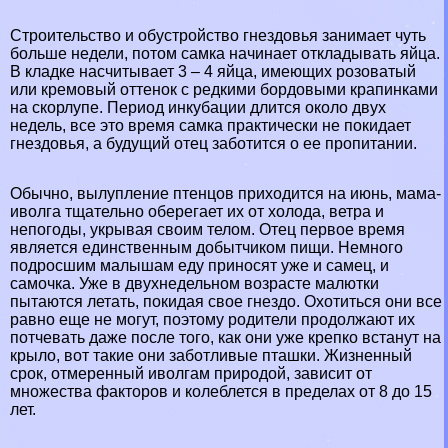
Строительство и обустройство гнездовья занимает чуть
больше недели, потом самка начинает откладывать яйца.
В кладке насчитывает 3 – 4 яйца, имеющих розоватый
или кремовый оттенок с редкими бордовыми крапинками
на скорлупе. Период инкубации длится около двух
недель, все это время самка пpaктически не покидает
гнездовья, а будущий отец заботится о ее пропитании.
Обычно, вылупление птенцов приходится на июнь, мама-
иволга тщательно оберегает их от холода, ветра и
непогоды, укрывая своим телом. Отец первое время
является единственным добытчиком пищи. Немного
подросшим малышам еду приносят уже и самец, и
самочка. Уже в двухнедельном возрасте малютки
пытаются летать, покидая свое гнездо. Охотиться они все
равно еще не могут, поэтому родители продолжают их
потчевать даже после того, как они уже крепко встанут на
крыло, вот такие они заботливые пташки. Жизненный
срок, отмеренный иволгам природой, зависит от
множества факторов и колeблется в пределах от 8 до 15
лет.