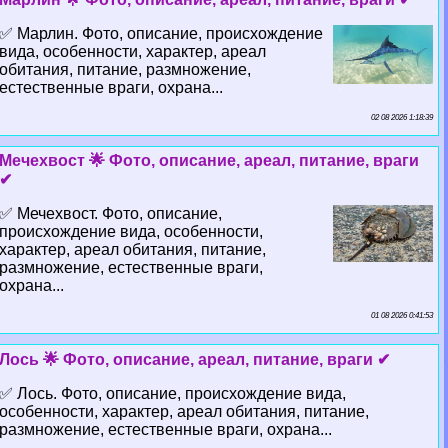
✅ Марлин. Фото, описание, происхождение
вида, особенности, хаpaктер, ареал
обитания, питание, размножение,
естественные враги, охрана...
02 08 2026 1:18:39
Мечехвост 🌟 Фото, описание, ареал, питание, враги
✔
✅ Мечехвост. Фото, описание,
происхождение вида, особенности,
хаpaктер, ареал обитания, питание,
размножение, естественные враги,
охрана...
01 08 2026 0:41:53
Лось 🌟 Фото, описание, ареал, питание, враги ✔
✅ Лось. Фото, описание, происхождение вида,
особенности, хаpaктер, ареал обитания, питание,
размножение, естественные враги, охрана...