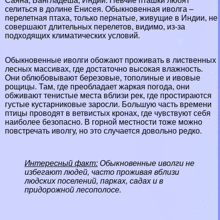
Саяна,
Бангладеша
,
Индии
. Певчие пташки любят
селиться в долине Енисея. Обыкновенная иволга –
перелетная птаха
, только пернатые, живущие в Индии, не
совершают длительных перелетов, видимо, из-за
подходящих климатических условий.
Обыкновенные иволги обожают проживать в лиственных
лесных
массивах, где достаточно высокая влажность.
Они облюбовывают березовые, тополиные и ивовые
рощицы. Там, где преобладает жаркая погода, они
обживают тенистые места вблизи
рек
, где простираются
густые кустарниковые заросли. Большую часть времени
птицы проводят в ветвистых кронах, где чувствуют себя
наиболее безопасно. В
горной
местности тоже можно
повстречать иволгу, но это случается довольно редко.
Интересный факт:
Обыкновенные иволги не
избегают людей, часто проживая вблизи
людских поселений, парках, садах и в
придорожной лесополосе.