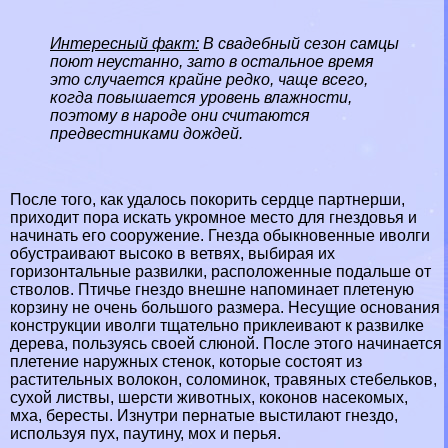
Интересный факт:
В свадебный сезон самцы
поют неустанно, зато в остальное время
это случается крайне редко, чаще всего,
когда повышается уровень влажности,
поэтому в народе они считаются
предвестниками дождей.
После того, как удалось покорить сердце партнерши,
приходит пора искать укромное место для гнездовья и
начинать его сооружение. Гнезда обыкновенные иволги
обустраивают высоко в ветвях, выбирая их
горизонтальные развилки, расположенные подальше от
стволов. Птичье гнездо внешне напоминает плетеную
корзину не очень большого размера. Несущие основания
конструкции иволги тщательно приклеивают к развилке
дерева, пользуясь своей слюной. После этого начинается
плетение наружных стенок, которые состоят из
растительных волокон, соломинок, травяных стебельков,
сухой листвы, шерсти животных, коконов насекомых,
мха, бересты. Изнутри пернатые выстилают гнездо,
используя пух, паутину, мох и перья.