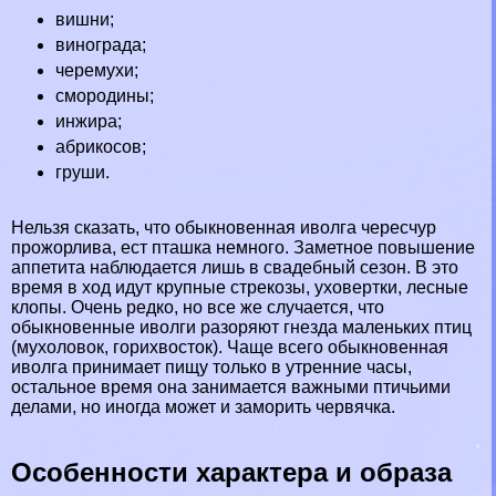
вишни;
винограда;
черемухи;
смородины;
инжира;
абрикосов;
груши.
Нельзя сказать, что обыкновенная иволга чересчур
прожорлива, ест пташка немного. Заметное повышение
аппетита наблюдается лишь в свадебный сезон. В это
время в ход идут крупные стрекозы, уховертки, лесные
клопы
. Очень редко, но все же случается, что
обыкновенные иволги разоряют гнезда маленьких птиц
(мухоловок,
горихвосток
). Чаще всего обыкновенная
иволга принимает пищу только в утренние часы,
остальное время она занимается важными птичьими
делами, но иногда может и заморить червячка.
Особенности хаpaктера и образа