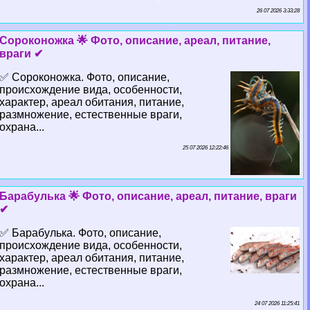
26 07 2026 3:33:28
Сороконожка 🌟 Фото, описание, ареал, питание,
враги ✔
✅ Сороконожка. Фото, описание,
происхождение вида, особенности,
хаpaктер, ареал обитания, питание,
размножение, естественные враги,
охрана...
25 07 2026 12:22:46
Баpaбулька 🌟 Фото, описание, ареал, питание, враги
✔
✅ Баpaбулька. Фото, описание,
происхождение вида, особенности,
хаpaктер, ареал обитания, питание,
размножение, естественные враги,
охрана...
24 07 2026 11:25:41