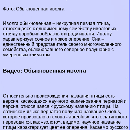
Фото: Обыкновенная иволга
Иволга обыкновенная – некрупная певчая птица,
относящаяся к одноименному семейству иволговых,
отряду
воробьинообразных
и роду иволги. Иволгу
хаpaктеризует сочное и яркое оперение. Она –
единственный представитель своего многочисленного
семейства, облюбовавшего северное полушарие с
умеренным климатом.
Видео: Обыкновенная иволга
Относительно происхождения названия птицы есть
версия, касающаяся научного наименования пернатой и
версия, относящаяся к русскому названию птицы. На
латинском языке пернатая получила название Oriolus,
которое произошло от слова «aureolus», что с латинского
переводится, как «золото», видимо, научное название
птицы хаpaктеризует цвет ее оперения. Касаемо русского