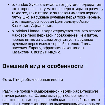
o. kundoo Sykes отличается от другого подвида тем,
что второе по счету маховое перо птицы по размеру
такое же, как и пятое, а за глазом имеется черное
пятнышко, наружные рулевые перья тоже черные.
Этот подвид облюбовал Центральную Азию,
Казахстан
,
Афганистан
;
o. oriolus Linnaeus хаpaктеризуется тем, что второе
маховое перо пернатой протяженнее, чем пятое,
черное пятно за глазом отсутствует, наружные
рулевые перья имеют черный оттенок. Птица
населяет Европу,
африканский
континент,
Казахстан,
Сибирь
и Индию.
Внешний вид и особенности
Фото: Птица обыкновенная иволга
Различие полов у обыкновенной иволги хаpaктеризует
птичья расцветка. Самцы выглядят более ярко и
насыщенно, в их окрасе преобладает сочный золотисто-
желтый оттенок с контрастно выделяющимися черными