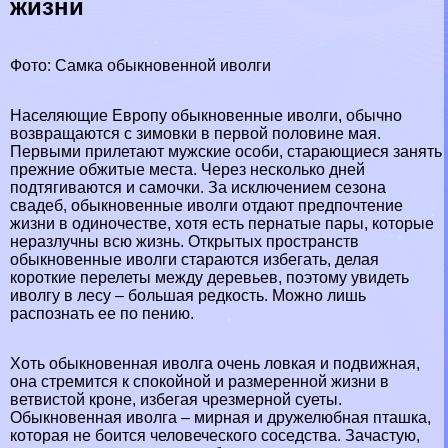
жизни
Фото: Самка обыкновенной иволги
Населяющие Европу обыкновенные иволги, обычно
возвращаются с зимовки в первой половине мая.
Первыми прилетают мужские особи, старающиеся занять
прежние обжитые места. Через несколько дней
подтягиваются и самочки. За исключением сезона
свадеб, обыкновенные иволги отдают предпочтение
жизни в одиночестве, хотя есть пернатые пары, которые
неразлучны всю жизнь. Открытых прострaнcтв
обыкновенные иволги стараются избегать, делая
короткие перелеты между деревьев, поэтому увидеть
иволгу в лесу – большая редкость. Можно лишь
распознать ее по пению.
Хоть обыкновенная иволга очень ловкая и подвижная,
она стремится к спокойной и размеренной жизни в
ветвистой кроне, избегая чрезмерной суеты.
Обыкновенная иволга – мирная и дружелюбная пташка,
которая не боится человеческого соседства. Зачастую,