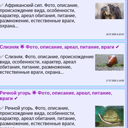
✅ Африканский сип. Фото, описание,
происхождение вида, особенности,
хаpaктер, ареал обитания, питание,
размножение, естественные враги,
охрана...
18 07 2026 4:10:53
Слизняк 🌟 Фото, описание, ареал, питание, враги ✔
✅ Слизняк. Фото, описание, происхождение
вида, особенности, хаpaктер, ареал
обитания, питание, размножение,
естественные враги, охрана...
17 07 2026 1:14:58
Речной угорь 🌟 Фото, описание, ареал, питание,
враги ✔
✅ Речной угорь. Фото, описание,
происхождение вида, особенности,
хаpaктер, ареал обитания, питание,
размножение, естественные враги,