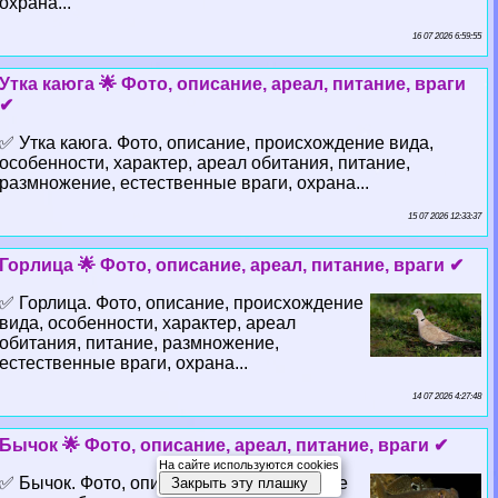
охрана...
16 07 2026 6:59:55
Утка каюга 🌟 Фото, описание, ареал, питание, враги
✔
✅ Утка каюга. Фото, описание, происхождение вида,
особенности, хаpaктер, ареал обитания, питание,
размножение, естественные враги, охрана...
15 07 2026 12:33:37
Горлица 🌟 Фото, описание, ареал, питание, враги ✔
✅ Горлица. Фото, описание, происхождение
вида, особенности, хаpaктер, ареал
обитания, питание, размножение,
естественные враги, охрана...
14 07 2026 4:27:48
Бычок 🌟 Фото, описание, ареал, питание, враги ✔
На сайте используются cookies
✅ Бычок. Фото, описание, происхождение
Закрыть эту плашку