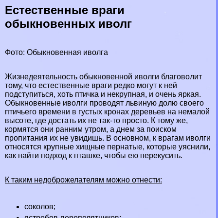
Естественные враги
обыкновенных иволг
Фото: Обыкновенная иволга
Жизнедеятельность обыкновенной иволги благоволит
тому, что естественные враги редко могут к ней
подступиться, хоть птичка и некрупная, и очень яркая.
Обыкновенные иволги проводят львиную долю своего
птичьего времени в густых кронах деревьев на немалой
высоте, где достать их не так-то просто. К тому же,
кормятся они ранним утром, а днем за поиском
пропитания их не увидишь. В основном, к врагам иволги
относятся крупные хищные пернатые, которые уяснили,
как найти подход к пташке, чтобы ею перекусить.
К таким недоброжелателям можно отнести:
соколов
;
ястребов-перепелятников
;