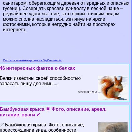
санитаром, оберегающим деревья от вредных и опасных
гусениц. Созерцать красавицу-иволгу в лесной чаще –
редчайшее удовольствие, зато ярким птичьим видом
можно сполна насладиться, взглянув на яркие
фотоснимки, которые нетрудно найти на просторах
интернета.
Система комментирования SigComments
46 интересных фактов о белках
Белки известны своей способностью
запасать пищу для зимы...
08 08 2026 11:38:49
Бамбуковая крыса 🌟 Фото, описание, ареал,
питание, враги ✔
✅ Бамбуковая крыса. Фото, описание,
происхождение вида, особенности,