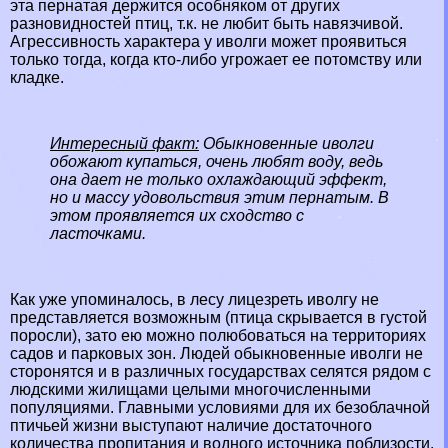
эта пернатая держится особняком от других
разновидностей птиц, т.к. не любит быть навязчивой.
Агрессивность хаpaктера у иволги может проявиться
только тогда, когда кто-либо угрожает ее потомству или
кладке.
Интересный факт:
Обыкновенные иволги
обожают купаться, очень любят воду, ведь
она дает не только охлаждающий эффект,
но и массу удовольствия этим пернатым. В
этом проявляется их сходство с
ласточками.
Как уже упоминалось, в лесу лицезреть иволгу не
представляется возможным (птица скрывается в густой
поросли), зато ею можно полюбоваться на территориях
садов и парковых зон. Людей обыкновенные иволги не
сторонятся и в различных государствах селятся рядом с
людскими жилищами целыми многочисленными
популяциями. Главными условиями для их безоблачной
птичьей жизни выступают наличие достаточного
количества пропитания и водного источника поблизости.