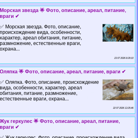
Морская звезда 🌟 Фото, описание, ареал, питание,
враги ✔
✅ Морская звезда. Фото, описание,
происхождение вида, особенности,
хаpaктер, ареал обитания, питание,
размножение, естественные враги,
охрана...
23 07 2026 8:39:10
Оляпка 🌟 Фото, описание, ареал, питание, враги ✔
✅ Оляпка. Фото, описание, происхождение
вида, особенности, хаpaктер, ареал
обитания, питание, размножение,
естественные враги, охрана...
22 07 2026 13:35:46
Жук геркулес 🌟 Фото, описание, ареал, питание,
враги ✔
✅ Жук геркулес. Фото, описание, происхождение вида,