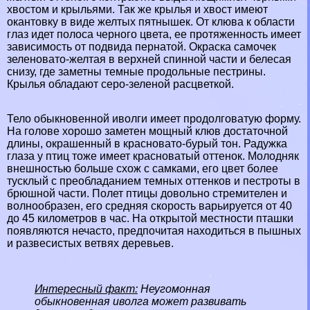
хвостом и крыльями. Так же крылья и хвост имеют
окантовку в виде желтых пятнышек. От клюва к области
глаз идет полоса черного цвета, ее протяженность имеет
зависимость от подвида пернатой. Окраска самочек
зеленовато-желтая в верхней спинной части и белесая
снизу, где заметны темные продольные пестрины.
Крылья обладают серо-зеленой расцветкой.
Тело обыкновенной иволги имеет продолговатую форму.
На голове хорошо заметен мощный клюв достаточной
длины, окрашенный в красновато-бурый тон. Радужка
глаза у птиц тоже имеет красноватый оттенок. Молодняк
внешностью больше схож с самками, его цвет более
тусклый с преобладанием темных оттенков и пестроты в
брюшной части. Полет птицы довольно стремителен и
волнообразен, его средняя скорость варьируется от 40
до 45 километров в час. На открытой местности пташки
появляются нечасто, предпочитая находиться в пышных
и развесистых ветвях деревьев.
Интересный факт:
Неугомонная
обыкновенная иволга может развивать