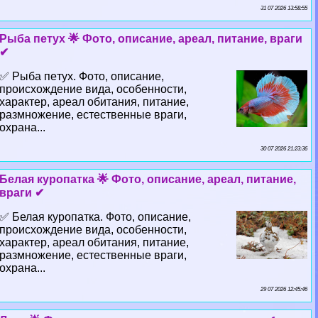
31 07 2026 13:58:55
Рыба пeтyx 🌟 Фото, описание, ареал, питание, враги
✔
✅ Рыба пeтyx. Фото, описание,
происхождение вида, особенности,
хаpaктер, ареал обитания, питание,
размножение, естественные враги,
охрана...
30 07 2026 21:23:36
Белая куропатка 🌟 Фото, описание, ареал, питание,
враги ✔
✅ Белая куропатка. Фото, описание,
происхождение вида, особенности,
хаpaктер, ареал обитания, питание,
размножение, естественные враги,
охрана...
29 07 2026 12:45:46