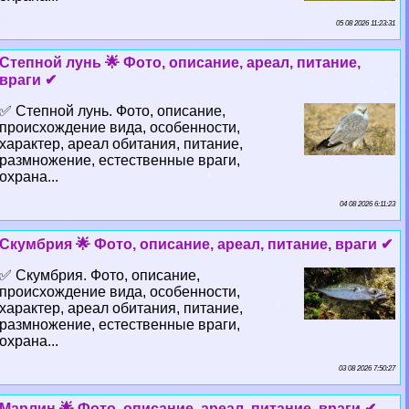
05 08 2026 11:23:31
Степной лунь 🌟 Фото, описание, ареал, питание,
враги ✔
✅ Степной лунь. Фото, описание,
происхождение вида, особенности,
хаpaктер, ареал обитания, питание,
размножение, естественные враги,
охрана...
04 08 2026 6:11:23
Скумбрия 🌟 Фото, описание, ареал, питание, враги ✔
✅ Скумбрия. Фото, описание,
происхождение вида, особенности,
хаpaктер, ареал обитания, питание,
размножение, естественные враги,
охрана...
03 08 2026 7:50:27
Марлин 🌟 Фото, описание, ареал, питание, враги ✔