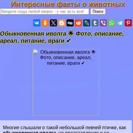
Интересные факты о животных
Обыкновенная иволга 🌟 Фото, описание,
ареал, питание, враги ✔
Многие слышали о такой небольшой
певчей птичке
, как
обыкновенная иволга
, но представление о ее