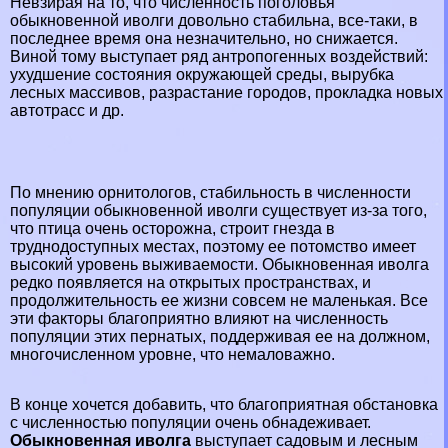
Невзирая на то, что численность поголовья
обыкновенной иволги довольно стабильна, все-таки, в
последнее время она незначительно, но снижается.
Виной тому выступает ряд антропогенных воздействий:
ухудшение состояния окружающей среды, вырубка
лесных массивов, разрастание городов, прокладка новых
автотрасс и др.
По мнению орнитологов, стабильность в численности
популяции обыкновенной иволги существует из-за того,
что птица очень осторожна, строит гнезда в
труднодоступных местах, поэтому ее потомство имеет
высокий уровень выживаемости. Обыкновенная иволга
редко появляется на открытых прострaнcтвах, и
продолжительность ее жизни совсем не маленькая. Все
эти факторы благоприятно влияют на численность
популяции этих пернатых, поддерживая ее на должном,
многочисленном уровне, что немаловажно.
В конце хочется добавить, что благоприятная обстановка
с численностью популяции очень обнадеживает.
Обыкновенная иволга
выступает садовым и лесным