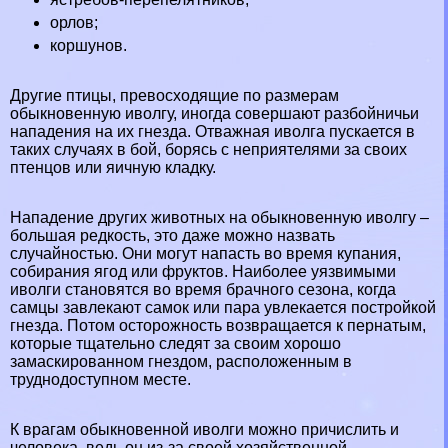
орлов
;
коршунов.
Другие птицы, превосходящие по размерам
обыкновенную иволгу, иногда совершают разбойничьи
нападения на их гнезда. Отважная иволга пускается в
таких случаях в бой, борясь с неприятелями за своих
птенцов или яичную кладку.
Нападение других животных на обыкновенную иволгу –
большая редкость, это даже можно назвать
случайностью. Они могут напасть во время купания,
собирания ягод или фруктов. Наиболее уязвимыми
иволги становятся во время брачного сезона, когда
самцы завлекают самок или пара увлекается постройкой
гнезда. Потом осторожность возвращается к пернатым,
которые тщательно следят за своим хорошо
замаскированном гнездом, расположенным в
труднодоступном месте.
К врагам обыкновенной иволги можно причислить и
человека, ведь он из-за своей хозяйственной