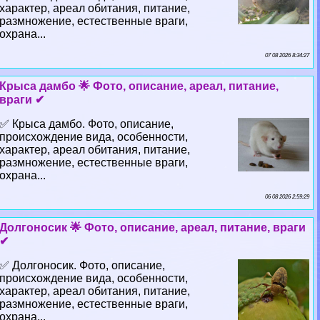
хаpaктер, ареал обитания, питание,
размножение, естественные враги,
охрана...
07 08 2026 8:34:27
Крыса дамбо 🌟 Фото, описание, ареал, питание,
враги ✔
✅ Крыса дамбо. Фото, описание,
происхождение вида, особенности,
хаpaктер, ареал обитания, питание,
размножение, естественные враги,
охрана...
06 08 2026 2:59:29
Долгоносик 🌟 Фото, описание, ареал, питание, враги
✔
✅ Долгоносик. Фото, описание,
происхождение вида, особенности,
хаpaктер, ареал обитания, питание,
размножение, естественные враги,
охрана...