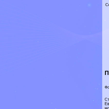
С
П
Фо
Ст
Е
мо