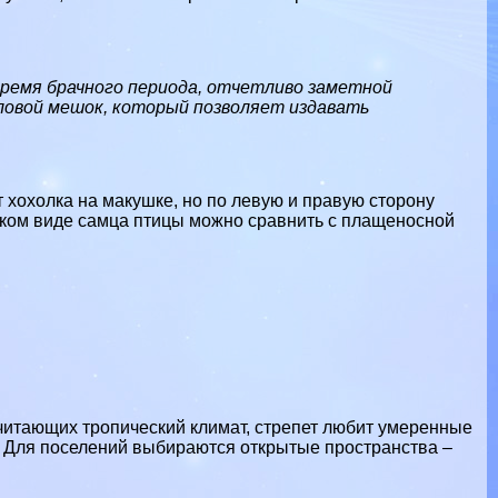
время брачного периода, отчетливо заметной
рловой мешок, который позволяет издавать
т хохолка на макушке, но по левую и правую сторону
таком виде самца птицы можно сравнить с плащеносной
очитающих
тропический
климат, стрепет любит умеренные
. Для поселений выбираются открытые прострaнcтва –