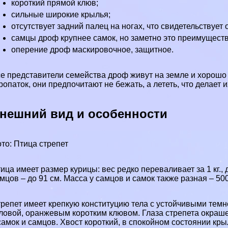
короткий прямой клюв;
сильные широкие крылья;
отсутствует задний палец на ногах, что свидетельствует
самцы дроф крупнее самок, но заметно это преимуществ
оперение дроф маскировочное, защитное.
е представители семейства дроф живут на земле и хорошо 
ропаток, они предпочитают не бежать, а лететь, что делает
нешний вид и особенности
то: Птица стрепет
ица имеет размер курицы: вес редко переваливает за 1 кг., 
мцов – до 91 см. Масса у самцов и самок также разная – 500
репет имеет крепкую конституцию тела с устойчивыми тем
ловой, оранжевым коротким клювом. Глаза стрепета окраш
самок и самцов. Хвост короткий, в спокойном состоянии кры