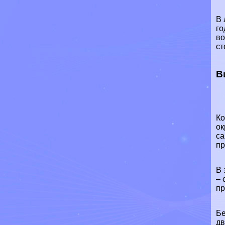
В 
го
во
ст
В
Ко
ок
са
пp
В 
– 
пр
Бе
дв