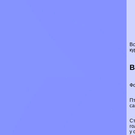
Вс
ку
В
Фо
Пт
са
Ст
го
у 