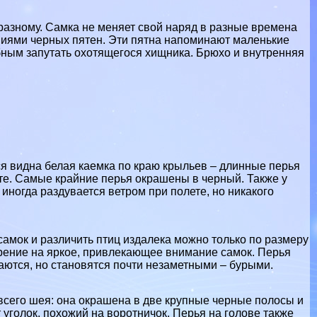
разному. Самка не меняет свой наряд в разные времена
ниями черных пятен. Эти пятна напоминают маленькие
бным запутать охотящегося хищника. Брюхо и внутренняя
ся видна белая каемка по краю крыльев – длинные перья
ете. Самые крайние перья окрашены в черный. Также у
иногда раздувается ветром при полете, но никакого
самок и различить птиц издалека можно только по размеру
ерение на яркое, привлекающее внимание самок. Перья
ются, но становятся почти незаметными – бурыми.
всего шея: она окрашена в две крупные черные полосы и
 уголок, похожий на воротничок. Перья на голове также