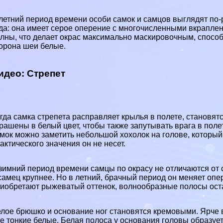
летний период времени особи самок и самцов выглядят по-
да: она имеет серое оперение с многочисленными вкрапле
лны, что делает окрас максимально маскировочным, спосо
орона шеи белые.
идео: Стрепет
гда самка стрепета расправляет крылья в полете, становят
рашены в белый цвет, чтобы также запутывать врага в пол
мок можно заметить небольшой хохолок на голове, который 
aктического значения он не несет.
зимний период времени самцы по окрасу не отличаются от 
самец крупнее. Но в летний, брачный период он меняет оп
иобретают рыжеватый оттенок, волнообразные полосы оста
лое брюшко и основание ног становятся кремовыми. Ярче 
е тонкие белые. Белая полоса у основания головы образует