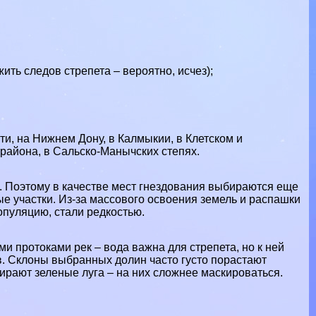
жить следов стрепета – вероятно, исчез);
ти
, на Нижнем Дону, в
Калмыкии
, в Клетском и
района, в Сальско-Манычских степях.
. Поэтому в качестве мест гнездования выбираются еще
 участки. Из-за массового освоения земель и распашки
опуляцию, стали редкостью.
ими протоками
рек
– вода важна для стрепета, но к ней
в. Склоны выбранных долин часто густо порастают
ыбирают зеленые
луга
– на них сложнее маскироваться.