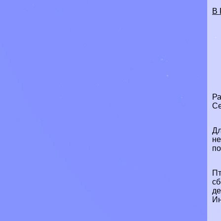
В
Ра
Се
Дл
не
по
Пт
сб
де
Ин