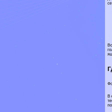
се
Во
го
ящ
Г
Фо
В 
те
п