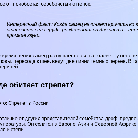
реют, приобретая серебристый оттенок.
Интересный факт:
Когда самец начинает кричать во 
становится его гpyдь, разделенная на две части – го
громкие звуки.
 время пения самец распушает перья на голове – у него не
ловы, переходя к шее, ведут две линии темных перьев. В 
ерицей.
де обитает стрепет?
то: Стрепет в России
отличие от других представителей семейства дроф, предп
мпературы. Он селится в
Европе
,
Азии
и Северной
Африке
оля
и
степи
.