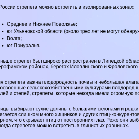
России
стрепета можно встретить в изолированных зонах:
Среднее и Нижнее
Поволжье
;
юг
Ульяновской области
(около трех лет не могут обнару
Волга
;
юг Приуралья.
ньше стрепет был широко распространен в
Липецкой облас
рафимском районах, берегах Иловлинского и Фроловского 
я стрепета важна плодородность почвы и небольшая влага
освоенные сельскохозяйственными культурами плодородные
лей и степей, стрепеты, которые некогда имели огромную п
ицы выбирают сухие долины с большими склонами и редк
егается слишком много хищников и других птиц-конкуренто
рном, что скрывает птиц от посторонних глаз. Реже они в
огда стрепетов можно встретить в глинистых
равнинах
.