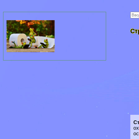
Ст
С
ох
ос