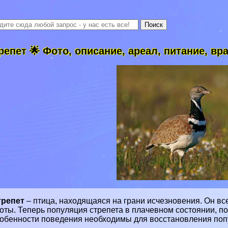
репет 🌟 Фото, описание, ареал, питание, вр
трепет
– птица, находящаяся на грани
исчезновения
. Он в
оты. Теперь популяция стрепета в плачевном состоянии, по
обенности поведения необходимы для восстановления попу