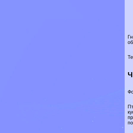
Гн
об
Те
Ч
Фо
Пт
ку
пр
по