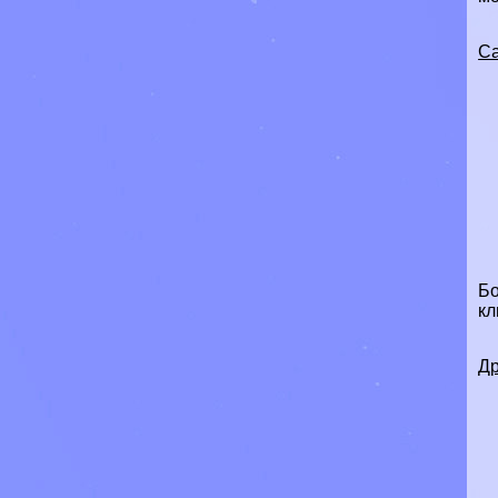
Са
Бо
кл
Др