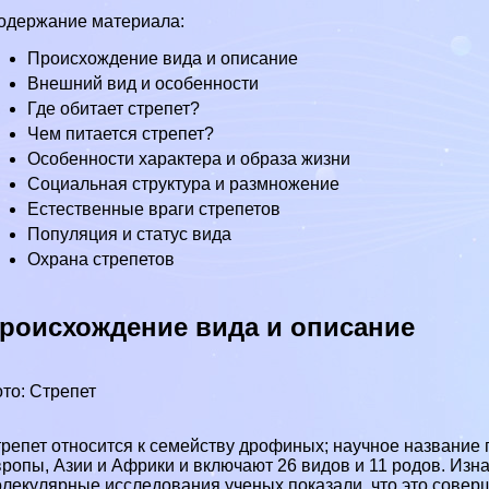
одержание материала:
Происхождение вида и описание
Внешний вид и особенности
Где обитает стрепет?
Чем питается стрепет?
Особенности хаpaктера и образа жизни
Социальная структура и размножение
Естественные враги стрепетов
Популяция и статус вида
Охрана стрепетов
роисхождение вида и описание
то: Стрепет
репет относится к семейству дрофиных; научное название п
вропы
,
Азии
и
Африки
и включают 26 видов и 11 родов. Из
лекулярные исследования ученых показали, что это совер