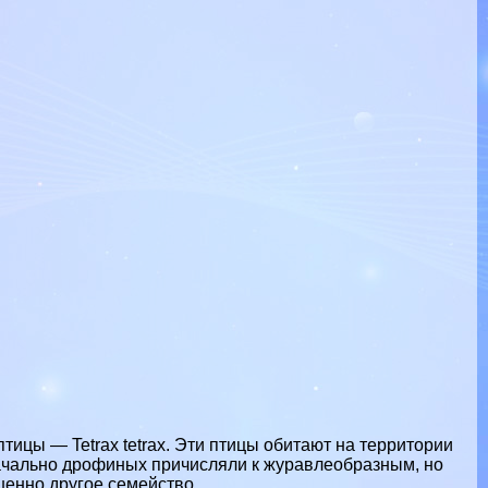
тицы — Tetrax tetrax. Эти птицы обитают на территории
начально дрофиных причисляли к журавлеобразным, но
шенно другое семейство.