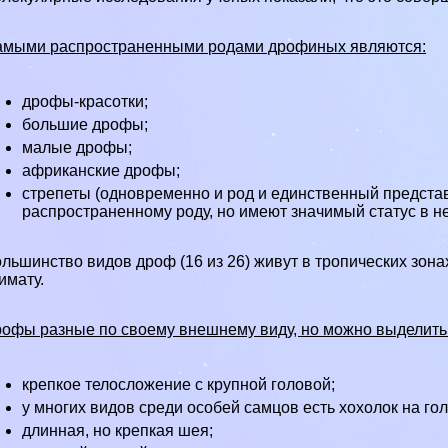
мыми распространенными родами дрофиных являются:
дрофы-красотки;
большие дрофы;
малые дрофы;
африканские дрофы;
стрепеты (одновременно и род и единственный представ
распространенному роду, но имеют значимый статус в н
льшинство видов дроф (16 из 26) живут в тропических зона
имату.
офы разные по своему внешнему виду, но можно выделить 
крепкое телосложение с крупной головой;
у многих видов среди особей самцов есть хохолок на го
длинная, но крепкая шея;