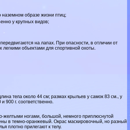
 о наземном образе жизни птиц;
енно у крупных видов;
передвигаются на лапах. При опасности, в отличии от
 их легкими объектами для спортивной охоты.
длина тела около 44 см; размах крыльев у самок 83 см., у
 и 900 г. соответственно.
но-желтыми ногами, большой, немного приплюснутой
ены в темно-оранжевый. Окрас маскировочный, но разный
лья плотно прилегают к телу.