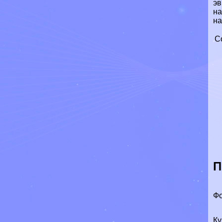
эв
на
на
С
П
Фо
Ку