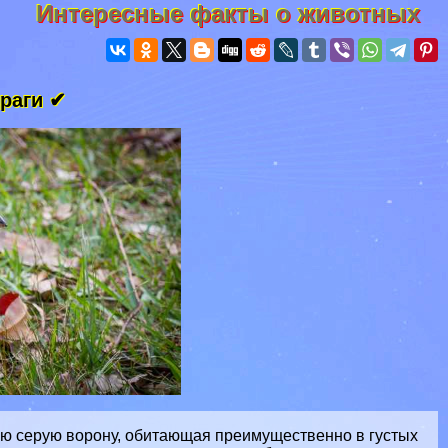
Интересные факты о животных
враги ✔
ую серую
ворону
, обитающая преимущественно в густых