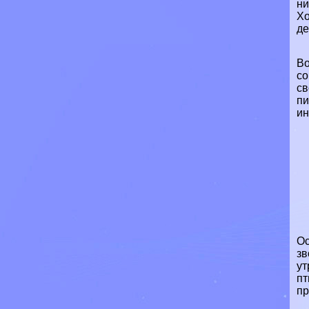
ни
Хо
де
Во
со
св
пи
ин
Ос
зв
ут
пт
пр