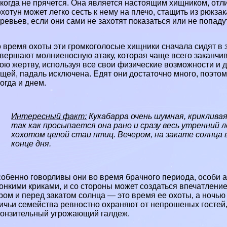
когда не прячется. Она является настоящим хищником, отли
хотун может легко сесть к нему на плечо, стащить из рюкза
ревьев, если они сами не захотят показаться или не попадут
 время охоты эти громкоголосые хищники сначала сидят в 
вершают молниеносную атаку, которая чаще всего заканчив
ою жертву, используя все свои физические возможности и 
щей, падаль исключена. Едят они достаточно много, поэтом
огда и днем.
Интересный факт:
Кукабарра очень шумная, криклива
так как просыпается она рано и сразу весь утренний
хохотом целой стаи птиц. Вечером, на закате солнца
конце дня.
обенно говорливы они во время брачного периода, особи а
онкими криками, и со стороны может создаться впечатление
ром и перед закатом солнца — это время ее охоты, а ночь
ичьи семейства ревностно охраняют от непрошеных гостей
онзительный угрожающий галдеж.