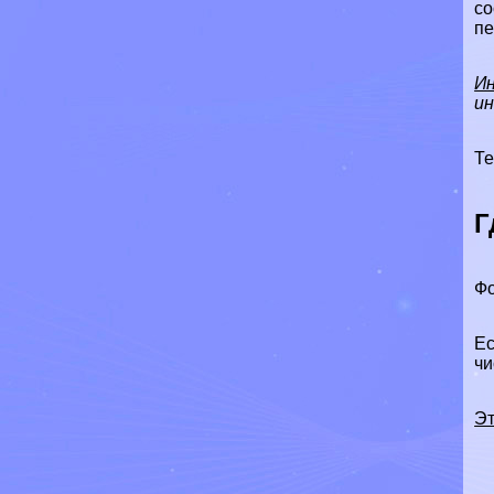
со
пе
И
ин
Те
Г
Фо
Ес
чи
Эт