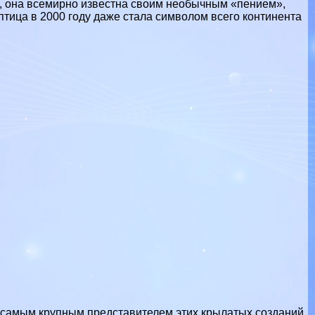
д, она всемирно известна своим необычным «пением»,
тица в 2000 году даже стала символом всего континента
 самым крупным представителем этих крылатых созданий,