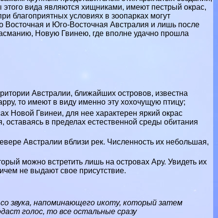
ы этого вида являются хищниками, имеют пестрый окрас,
 при благоприятных условиях в зоопарках могут
то Восточная и Юго-Восточная Австралия и лишь после
асманию
,
Новую Гвинею
, где вполне удачно прошла
ритории Австралии, ближайших островов, известна
арру, то имеют в виду именно эту хохочущую птицу;
сах
Новой Гвинеи, для нее хаpaктерен яркий окрас
я, оставаясь в пределах естественной среды обитания
севере Австралии вблизи
рек
. Численность их небольшая,
торый можно встретить лишь на островах Ару. Увидеть их
ничем не выдают свое присутствие.
 со звука, напоминающего икоту, который затем
даст голос, то все остальные сразу