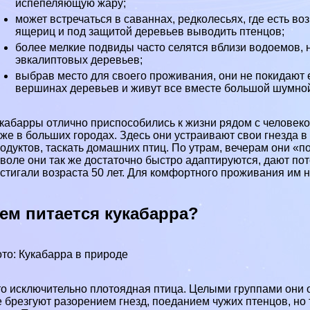
испепеляющую жару;
может встречаться в
саваннах
, редколесьях, где есть в
ящериц
и под защитой деревьев выводить птенцов;
более мелкие подвиды часто селятся вблизи
водоемов
,
эвкалиптовых деревьев;
выбрав место для своего проживания, они не покидают 
вершинах деревьев и живут все вместе большой шумно
кабарры отлично приспособились к жизни рядом с человеком
же в больших
городах
. Здесь они устраивают свои гнезда 
одуктов, таскать домашних птиц. По утрам, вечерам они «по
воле они так же достаточно быстро адаптируются, дают пот
стигали возраста 50 лет. Для комфортного проживания и
ем питается кукабарра?
то: Кукабарра в природе
о исключительно
плотоядная
птица. Целыми группами они о
 брезгуют разорением гнезд, поеданием чужих птенцов, но 