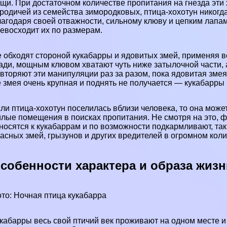
щи. При достаточном количестве пропитания на гнезда эти 
родичей из семейства зимородковых, птица-хохотун никогд
агодаря своей отважности, сильному клюву и цепким лапам
евосходит их по размерам.
 обходят стороной кукабарры и
ядовитых змей
, применяя в
ади, мощным клювом хватают чуть ниже затылочной части, 
вторяют эти манипуляции раз за разом, пока ядовитая змея 
 змея очень крупная и поднять не получается — кукабарры
ли птица-хохотун поселилась вблизи человека, то она может
лые помещения в поисках пропитания. Не смотря на это, 
носятся к кукабаррам и по возможности подкармливают, так
асных змей, грызунов и других вредителей в огромном коли
собенности хаpaктера и образа жизн
то: Ночная птица кукабарра
кабарры весь свой птичий век проживают на одном месте и