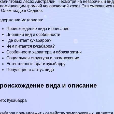
калиптовых лесах
Австралии
. Несмотря на невзрачный ви
поминающим громкий человеческий хохот. Эта смеющаяся п
 Олимпиаде в
Сиднее
.
одержание материала:
Происхождение вида и описание
Внешний вид и особенности
Где обитает кукабарра?
Чем питается кукабарра?
Особенности хаpaктера и образа жизни
Социальная структура и размножение
Естественные враги кукабарру
Популяция и статус вида
роисхождение вида и описание
то: Кукабарра
кабарра принадлежит к семейству зимородковых, является