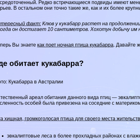
средоточенный. Редко встречающиеся подвиды имеют меньш
рьев. В остальном они точно такие же, как и их более круп
нтересный факт:
Клюв у кукабарр растет на продолжении
огда он достигает 10 сантиметров. Хохотун добычу им н
перь Вы знаете
как поет ночная птица кукабарра
. Давайте 
де обитает кукабарра?
то: Кукабарра в Австралии
тественный ареал обитания данного вида птиц — эвкалипт
сленность особей была привезена на соседние с материком
а хищная, громкоголосая птица для своего места жительст
эвкалиптовые леса в более прохладных районах с влажн