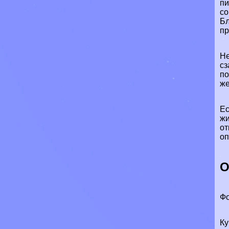
пи
со
Бл
пр
Не
сз
по
же
Ес
жи
от
оп
О
Фо
Ку