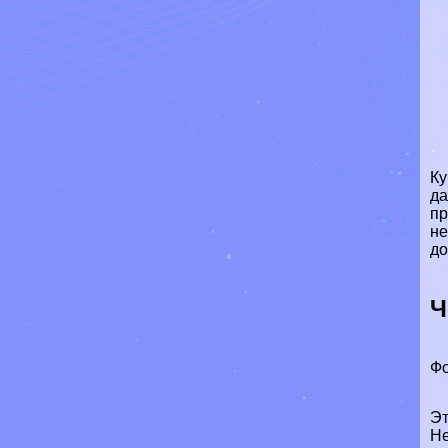
Ку
да
пр
не
до
Ч
Фо
Эт
Не