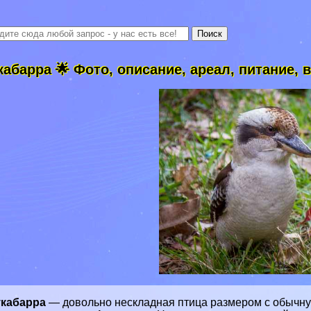
кабарра 🌟 Фото, описание, ареал, питание, 
укабарра
— довольно нескладная птица размером с обычн