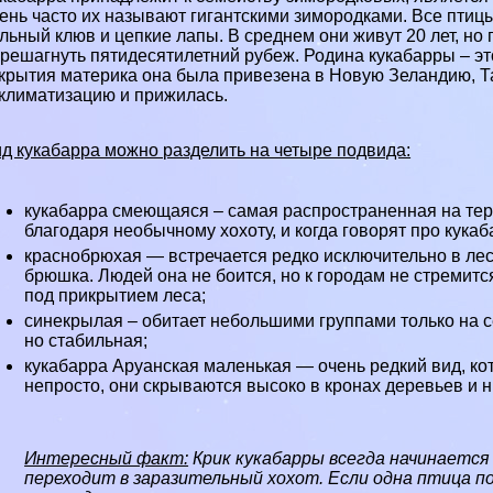
ень часто их называют гигантскими зимородками. Все птиц
льный клюв и цепкие лапы. В среднем они живут 20 лет, но
решагнуть пятидесятилетний рубеж. Родина кукабарры – э
крытия материка она была привезена в
Новую Зеландию
,
Т
климатизацию и прижилась.
д кукабарра можно разделить на четыре подвида:
кукабарра смеющаяся – самая распространенная на тер
благодаря необычному хохоту, и когда говорят про кукаб
краснобрюхая — встречается редко исключительно в
ле
брюшка. Людей она не боится, но к городам не стремитс
под прикрытием леса;
синекрылая – обитает небольшими группами только на 
но стабильная;
кукабарра Аруанская маленькая — очень
редкий
вид, ко
непросто, они скрываются высоко в кронах деревьев и 
Интересный факт:
Крик кукабарры всегда начинается
переходит в заразительный хохот. Если одна птица по