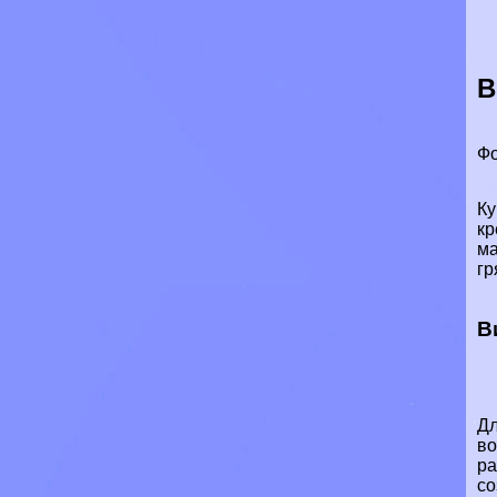
В
Фо
Ку
кр
ма
гр
В
Дл
во
ра
со