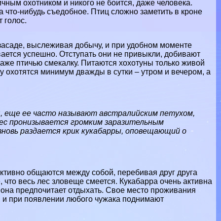
чным охотником и никого не боится, даже человека.
ка что-нибудь съедобное. Птиц сложно заметить в кроне
 голос.
засаде, выслеживая добычу, и при удобном моменте
ается успешно. Отступать они не привыкли, добивают
даже птичью смекалку. Питаются хохотуны только живой
у охотятся минимум дважды в сутки – утром и вечером, а
я, еще ее часто называют австралийским пeтyxом,
 лес пронизывается громким заразительным
 вновь раздается крик кукабарры, оповещающий о
ктивно общаются между собой, перебивая друг друга
, что весь лес зловеще смеется. Кукабарра очень активна
ю она предпочитает отдыхать. Свое место проживания
, и при появлении любого чужака поднимают