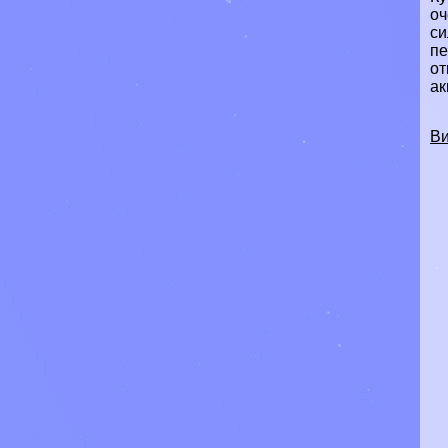
оч
си
пе
от
ак
Ви