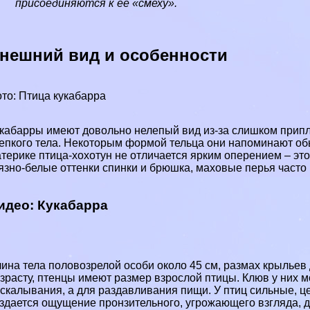
присоединяются к ее «смеху».
нешний вид и особенности
то: Птица кукабарра
кабарры имеют довольно нелепый вид из-за слишком припл
епкого тела. Некоторым формой тельца они напоминают об
терике птица-хохотун не отличается ярким оперением – это
язно-белые оттенки спинки и брюшка, маховые перья часто
идео: Кукабарра
ина тела пoлoвoзрелой особи около 45 см, размах крыльев 
зрасту, птенцы имеют размер взрослой птицы. Клюв у них 
скалывания, а для раздавливания пищи. У птиц сильные, це
здается ощущение пронзительного, угрожающего взгляда, д