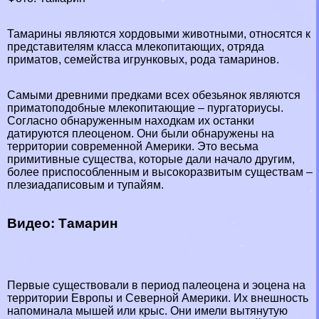
Тамарины являются хордовыми животными, относятся к
представителям класса млекопитающих, отряда
приматов, семейства игрунковых, рода тамаринов.
Самыми
древними
предками всех обезьянок являются
приматоподобные млекопитающие – пургаториусы.
Согласно обнаруженным находкам их останки
датируются плеоценом. Они были обнаружены на
территории современной
Америки
. Это весьма
примитивные существа, которые дали начало другим,
более приспособленным и высокоразвитым существам –
плезиадаписовым и тупайям.
Видео: Тамарин
Первые существовали в период палеоцена и эоцена на
территории
Европы
и
Северной Америки
. Их внешность
напоминала
мышей
или
крыс.
Они имели вытянутую