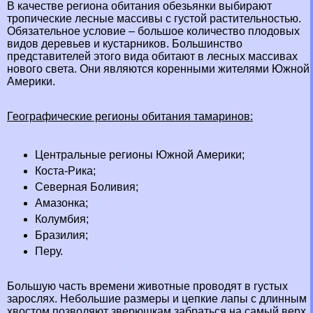
В качестве региона обитания обезьянки выбирают
тропические
лесные массивы с густой растительностью.
Обязательное условие – большое количество плодовых
видов деревьев и кустарников. Большинство
представителей этого вида обитают в лесных массивах
нового света. Они являются коренными жителями Южной
Америки.
Географические регионы обитания тамаринов:
Центральные регионы Южной Америки;
Коста-Рика
;
Северная
Боливия
;
Амaзoнка
;
Колумбия
;
Бразилия
;
Перу
.
Большую часть времени животные проводят в густых
зарослях. Небольшие размеры и цепкие лапы с длинным
хвостом позволяют зверюшкам забраться на самый верх