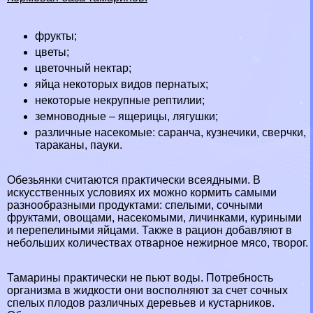
фрукты;
цветы;
цветочный нектар;
яйца некоторых видов пернатых;
некоторые некрупные
рептилии
;
земноводные –
ящерицы
,
лягушки
;
различные насекомые: саранча, кузнечики,
сверчки
,
таpaканы,
пауки
.
Обезьянки считаются пpaктически
всеядными
. В
искусственных условиях их можно кормить самыми
разнообразными продуктами: спелыми, сочными
фруктами, овощами, насекомыми, личинками, куриными
и перепелиными яйцами. Также в рацион добавляют в
небольших количествах отварное нежирное мясо, творог.
Тамарины пpaктически не пьют воды. Потребность
организма в жидкости они восполняют за счет сочных
спелых плодов различных деревьев и кустарников.