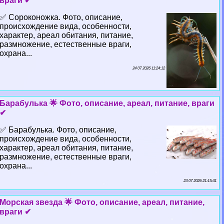
враги ✔
✅ Сороконожка. Фото, описание,
происхождение вида, особенности,
хаpaктер, ареал обитания, питание,
размножение, естественные враги,
охрана...
24 07 2026 11:24:12
Баpaбулька 🌟 Фото, описание, ареал, питание, враги
✔
✅ Баpaбулька. Фото, описание,
происхождение вида, особенности,
хаpaктер, ареал обитания, питание,
размножение, естественные враги,
охрана...
23 07 2026 21:15:31
Морская звезда 🌟 Фото, описание, ареал, питание,
враги ✔