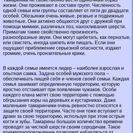
жизни. Они проживают в составе групп. Численность
одной семьи или группы составляет от пяти до двадцати
особей. Обезьянки очень живые, резвые и подвижные
животные. Они активно общаются друг с дружкой при
помощи мимики, различных поз, нахохливания шерсти.
Приматам также свойственно произносить
разнообразные звуки. Они могут щeбeтать, как пернатые,
или свистеть, иногда шипеть или пищать. Если они
ощущают приближение серьезной опасности, издают
громкие, очень пронзительные крики.
В каждой семье имеется лидер – наиболее взрослая и
опытная самка. Задача особей мужского пола –
обеспечивать пищей себя и члeнов своей семьи. Каждая
семья занимает определенную территорию, которую
яростно отстаивает при появлении чужаков. Особи
каждого клана метят свою территорию с помощью
обгрызания коры на деревьях и кустарниках. Даже
маленькие тамаринчики очень ревностно относятся к
защите своей территории. Часто они тоже вступают в
дpaки за свою территорию, используя при этом острые
когти и зубы. Тамарины большое количество времени
проводят за чисткой шерсти своим сородичам. Такое
времяпрепровождение позволяет избавляться от