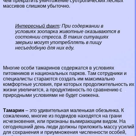
чем прекратить уничтожение субтропических лесных
массивов слишком убыточно.
Интересный факт
: При содержании в
условиях зоопарка животные оказываются в
состоянии стресса. В таких ситуациях
зверьки могут употрeбллять в пищу
несъедобную для них еду.
Многие особи тамаринов содержатся в условиях
питомников и национальных парков. Там сотрудники и
специалисты стараются создать им максимально
комфортные условия, при которых продолжительность их
жизни увеличится, а продуктивность по сравнению с
природными условиями не будет снижена.
Тамарин
– это
удивительная
маленькая обезьянка. К
сожалению, многие из подвидов находятся на грани
исчезновения, или признаны
вымирающим
видом. На
сегодняшний день люди должны приложить массу усилий
для сохранения и приумножения численности особей,