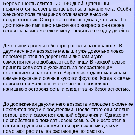
Беременность длится 130-140 дней. Детеныши
появляются на свет в конце весны, в начале лета. Особи
женского пола тамаринов отличаются высокой
плодовитостью. Они рожают обычно два детеныша. По
достижению ими шестимecячного возраста они снова
готовы к размножению и могут родить еще одну двойню.
Детеныши довольно быстро растут и развиваются. В
двухмecячном возрасте малыши уже довольно ловко
перемещаются по деревьям и лианам и уже
самостоятельно добывают себе пищу. В каждой семье
принято совместно ухаживать за подрастающим
поколением и растить его. Взрослые отдают малышам
самые вкусные и сочные кусочки фруктов. Когда в семье
появляются малыши, все ее члeны проявляют
излишнюю осторожность, и следят за их безопасностью.
До достижения двухлетнего возраста молодое поколение
находится рядом с родителями. После этого они вполне
готовы вести самостоятельный образ жизни. Однако им
не свойственно покидать свою семью. Они остаются в
составе группы и занимаются привычными делами,
помогают растить подрастающее потомство.