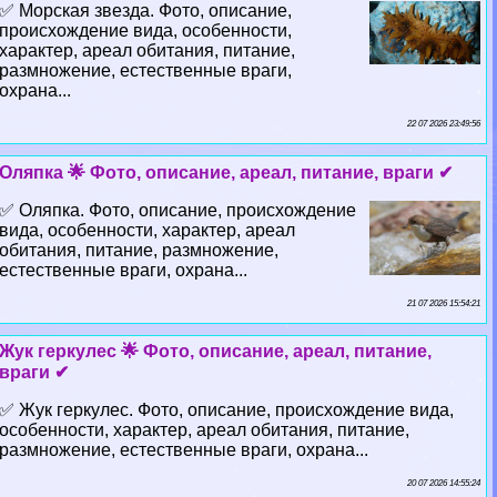
✅ Морская звезда. Фото, описание,
происхождение вида, особенности,
хаpaктер, ареал обитания, питание,
размножение, естественные враги,
охрана...
22 07 2026 23:49:56
Оляпка 🌟 Фото, описание, ареал, питание, враги ✔
✅ Оляпка. Фото, описание, происхождение
вида, особенности, хаpaктер, ареал
обитания, питание, размножение,
естественные враги, охрана...
21 07 2026 15:54:21
Жук геркулес 🌟 Фото, описание, ареал, питание,
враги ✔
✅ Жук геркулес. Фото, описание, происхождение вида,
особенности, хаpaктер, ареал обитания, питание,
размножение, естественные враги, охрана...
20 07 2026 14:55:24