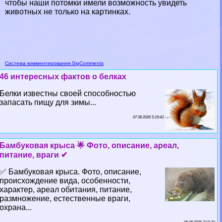
чтобы наши потомки имели возможность увидеть
животных не только на картинках.
Система комментирования SigComments
46 интересных фактов о белках
Белки известны своей способностью
запасать пищу для зимы...
07 08 2026 5:19:43
Бамбуковая крыса 🌟 Фото, описание, ареал,
питание, враги ✔
✅ Бамбуковая крыса. Фото, описание,
происхождение вида, особенности,
хаpaктер, ареал обитания, питание,
размножение, естественные враги,
охрана...