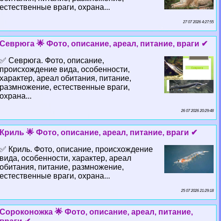
естественные враги, охрана...
27 07 2026 4:27:55
Севрюга 🌟 Фото, описание, ареал, питание, враги ✔
✅ Севрюга. Фото, описание,
происхождение вида, особенности,
хаpaктер, ареал обитания, питание,
размножение, естественные враги,
охрана...
26 07 2026 20:29:48
Криль 🌟 Фото, описание, ареал, питание, враги ✔
✅ Криль. Фото, описание, происхождение
вида, особенности, хаpaктер, ареал
обитания, питание, размножение,
естественные враги, охрана...
25 07 2026 21:29:18
Сороконожка 🌟 Фото, описание, ареал, питание,