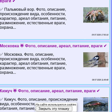
враги ✔
✅ Пальмовый вор. Фото, описание,
происхождение вида, особенности,
хаpaктер, ареал обитания, питание,
размножение, естественные враги,
охрана...
09 07 2026 17:50:18
Московка 🌟 Фото, описание, ареал, питание, враги ✔
✅ Московка. Фото, описание,
происхождение вида, особенности,
хаpaктер, ареал обитания, питание,
размножение, естественные враги,
охрана...
08 07 2026 11:49:48
Кижуч 🌟 Фото, описание, ареал, питание, враги ✔
✅ Кижуч. Фото, описание, происхождение
вида, особенности, хаpaктер, ареал
На сайте используются cookies
обитания, питание, размножение,
Закрыть эту плашку