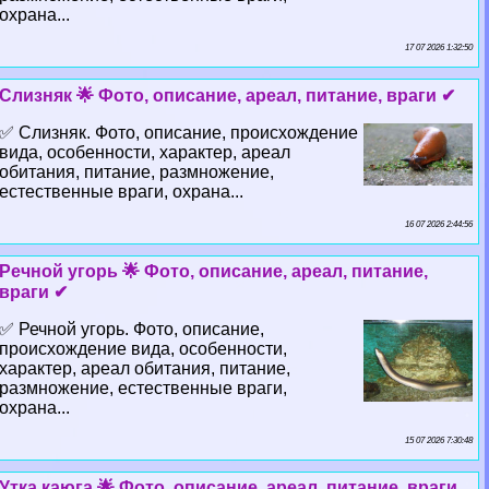
охрана...
17 07 2026 1:32:50
Слизняк 🌟 Фото, описание, ареал, питание, враги ✔
✅ Слизняк. Фото, описание, происхождение
вида, особенности, хаpaктер, ареал
обитания, питание, размножение,
естественные враги, охрана...
16 07 2026 2:44:56
Речной угорь 🌟 Фото, описание, ареал, питание,
враги ✔
✅ Речной угорь. Фото, описание,
происхождение вида, особенности,
хаpaктер, ареал обитания, питание,
размножение, естественные враги,
охрана...
15 07 2026 7:30:48
Утка каюга 🌟 Фото, описание, ареал, питание, враги