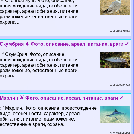
✅ Степной лунь. Фото, описание,
происхождение вида, особенности,
хаpaктер, ареал обитания, питание,
размножение, естественные враги,
охрана...
03 08 2026 14:20:51
Скумбрия 🌟 Фото, описание, ареал, питание, враги ✔
✅ Скумбрия. Фото, описание,
происхождение вида, особенности,
хаpaктер, ареал обитания, питание,
размножение, естественные враги,
охрана...
02 08 2026 23:44:18
Марлин 🌟 Фото, описание, ареал, питание, враги ✔
✅ Марлин. Фото, описание, происхождение
вида, особенности, хаpaктер, ареал
обитания, питание, размножение,
естественные враги, охрана...
01 08 2026 18:18:30