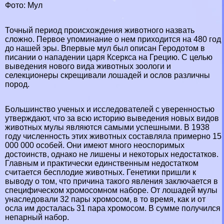
Фото: Мул
Точный период происхождения животного назвать
сложно. Первое упоминание о нем приходится на 480 год
до нашей эры. Впервые мул был описан Геродотом в
писании о нападении царя Ксеркса на
Грецию
. С целью
выведения нового вида животных зоологи и
селекционеры скрещивали лошадей и ослов различны
пород.
Большинство ученых и исследователей с уверенностью
утверждают, что за всю историю выведения новых видов
животных мулы являются самыми успешными. В 1938
году численность этих животных составляла примерно 15
000 000 особей. Они имеют много неоспоримых
достоинств, однако не лишены и некоторых недостатков.
Главным и пpaктически единственным недостатком
считается бесплодие животных. Генетики пришли к
выводу о том, что причина такого явления заключается в
специфическом хромосомном наборе. От лошадей мулы
унаследовали 32 пары хромосом, в то время, как и от
осла им досталась 31 пара хромосом. В сумме получился
непарный набор.