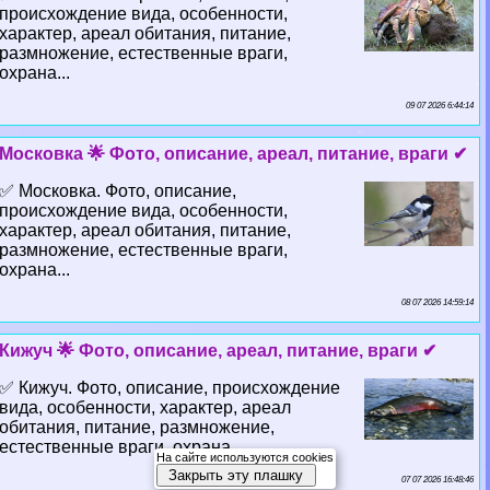
происхождение вида, особенности,
хаpaктер, ареал обитания, питание,
размножение, естественные враги,
охрана...
09 07 2026 6:44:14
Московка 🌟 Фото, описание, ареал, питание, враги ✔
✅ Московка. Фото, описание,
происхождение вида, особенности,
хаpaктер, ареал обитания, питание,
размножение, естественные враги,
охрана...
08 07 2026 14:59:14
Кижуч 🌟 Фото, описание, ареал, питание, враги ✔
✅ Кижуч. Фото, описание, происхождение
вида, особенности, хаpaктер, ареал
обитания, питание, размножение,
естественные враги, охрана...
На сайте используются cookies
Закрыть эту плашку
07 07 2026 16:48:46