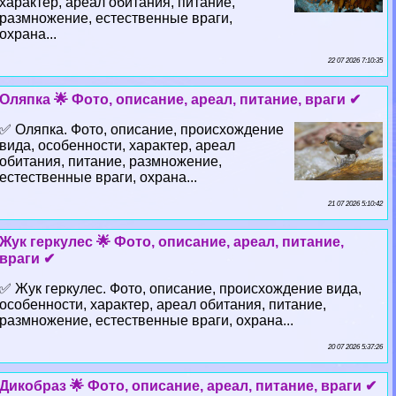
хаpaктер, ареал обитания, питание,
размножение, естественные враги,
охрана...
22 07 2026 7:10:35
Оляпка 🌟 Фото, описание, ареал, питание, враги ✔
✅ Оляпка. Фото, описание, происхождение
вида, особенности, хаpaктер, ареал
обитания, питание, размножение,
естественные враги, охрана...
21 07 2026 5:10:42
Жук геркулес 🌟 Фото, описание, ареал, питание,
враги ✔
✅ Жук геркулес. Фото, описание, происхождение вида,
особенности, хаpaктер, ареал обитания, питание,
размножение, естественные враги, охрана...
20 07 2026 5:37:26
Дикобраз 🌟 Фото, описание, ареал, питание, враги ✔