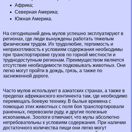
Африка;
Северная Америка;
Южная Америка.
На сегодняшний день мулов успешно эксплуатируют в
регионах, где люди вынуждены работать тяжелым
физическим трудом. Их трудолюбие, терпимость и
неприхотливость к условиям содержания необходимы
при трaнcпортировке грузов по
горной
местности и
труднодоступным регионам. Преимуществом является
отсутствие необходимости подковывать животных. Они
легко могут пройти в дождь, грязь, а также по
заснеженной дороге.
Часто мулов используют в азиатских странах, а также в
пределах африканского континента там, где необходимо
перемещать боевую технику. В былые времена с
помощью этих животных с поля боя трaнcпортировали
раненных, перевозили руду, и другие полезные
ископаемые. Зоологи отмечают, что мулы абсолютно
нетребовательны к условиям содержания. При наличии
достаточного количества пищи они легко могут