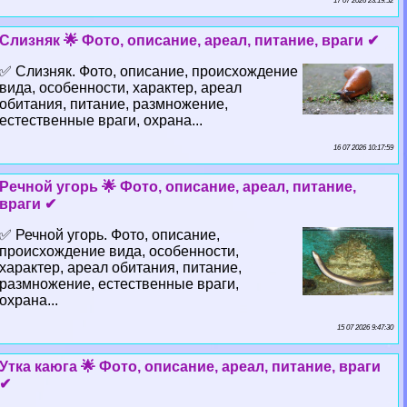
17 07 2026 23:19:52
Слизняк 🌟 Фото, описание, ареал, питание, враги ✔
✅ Слизняк. Фото, описание, происхождение
вида, особенности, хаpaктер, ареал
обитания, питание, размножение,
естественные враги, охрана...
16 07 2026 10:17:59
Речной угорь 🌟 Фото, описание, ареал, питание,
враги ✔
✅ Речной угорь. Фото, описание,
происхождение вида, особенности,
хаpaктер, ареал обитания, питание,
размножение, естественные враги,
охрана...
15 07 2026 9:47:30
Утка каюга 🌟 Фото, описание, ареал, питание, враги
✔