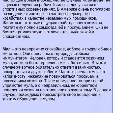
настоящее время в большинстве случаев их разводят не
с целью получения рабочей силы, а для участия в
спортивных соревнованиях. В Америке очень популярно
разведение животных на частных фермерских
хозяйствах в качестве незаменимых помощников.
Животные, которые ощущают заботу своего хозяина,
платят ему полной самоотдачей и послушанием. Они не
боятся громких звуков, отличаются выдержкой и
спокойствием.
Мул
– это невероятно спокойное, доброе и трудолюбивое
животное. Они наделены от природы стойким
иммунитетом. Человек, который становится хозяином
мула, должен быть терпеливым и заботливым. В таком
случае животное обязательно ответит взаимностью,
покорностью и дружелюбием. Часто хозяева отмечают
капризность, нежелание повиноваться просьбам и
пожеланиям хозяина. Такое поведение говорит не об
упрямстве мула, а о неправильном, некорректном
поведении хозяина по отношению к животному. В данном
случае необходимо пересмотреть свое поведение и
тактику обращения с мулом.