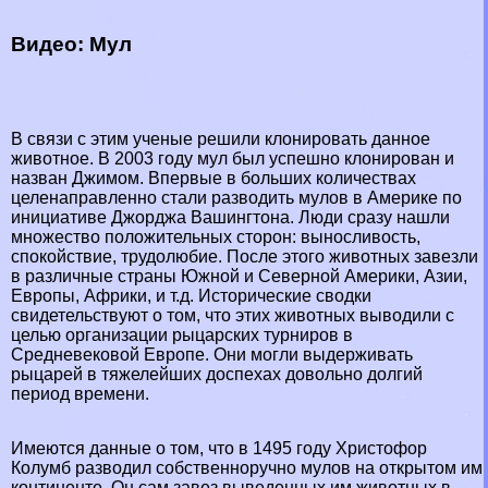
Видео: Мул
В связи с этим ученые решили клонировать данное
животное. В 2003 году мул был успешно клонирован и
назван Джимом. Впервые в больших количествах
целенаправленно стали разводить мулов в
Америке
по
инициативе Джорджа Вашингтона. Люди сразу нашли
множество положительных сторон: выносливость,
спокойствие, трудолюбие. После этого животных завезли
в различные страны Южной и
Северной Америки
,
Азии
,
Европы
,
Африки
, и т.д. Исторические сводки
свидетельствуют о том, что этих животных выводили с
целью организации рыцарских турниров в
Средневековой Европе. Они могли выдерживать
рыцарей в тяжелейших доспехах довольно долгий
период времени.
Имеются данные о том, что в 1495 году Христофор
Колумб разводил собственноручно мулов на открытом им
континенте. Он сам завез выведенных им животных в