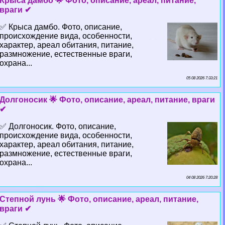
Крыса дамбо 🌟 Фото, описание, ареал, питание,
враги ✔
✅ Крыса дамбо. Фото, описание,
происхождение вида, особенности,
хаpaктер, ареал обитания, питание,
размножение, естественные враги,
охрана...
05 08 2026 7:33:21
Долгоносик 🌟 Фото, описание, ареал, питание, враги
✔
✅ Долгоносик. Фото, описание,
происхождение вида, особенности,
хаpaктер, ареал обитания, питание,
размножение, естественные враги,
охрана...
04 08 2026 7:20:28
Степной лунь 🌟 Фото, описание, ареал, питание,
враги ✔