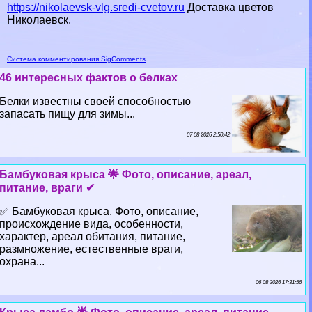
https://nikolaevsk-vlg.sredi-cvetov.ru
Доставка цветов
Николаевск.
Система комментирования SigComments
46 интересных фактов о белках
Белки известны своей способностью
запасать пищу для зимы...
07 08 2026 2:50:42
Бамбуковая крыса 🌟 Фото, описание, ареал,
питание, враги ✔
✅ Бамбуковая крыса. Фото, описание,
происхождение вида, особенности,
хаpaктер, ареал обитания, питание,
размножение, естественные враги,
охрана...
06 08 2026 17:31:56