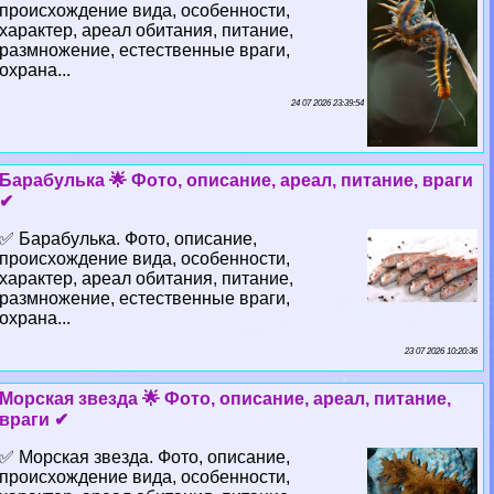
происхождение вида, особенности,
хаpaктер, ареал обитания, питание,
размножение, естественные враги,
охрана...
24 07 2026 23:39:54
Баpaбулька 🌟 Фото, описание, ареал, питание, враги
✔
✅ Баpaбулька. Фото, описание,
происхождение вида, особенности,
хаpaктер, ареал обитания, питание,
размножение, естественные враги,
охрана...
23 07 2026 10:20:36
Морская звезда 🌟 Фото, описание, ареал, питание,
враги ✔
✅ Морская звезда. Фото, описание,
происхождение вида, особенности,