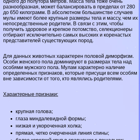
одного до полутора метров. Масса тела тоже очень
разнообразная, может балансировать в пределах от 280
до 650 килограмм. В абсолютном большинстве случаев
мулы имеют более крупные размеры тела и массу, чем их
непосредственные родители. В связи с этим, чтобы
получить здоровое и крепкое потомство, селекционеры
отбирают исключительно самых высоких и коренастых
представителей существующих пород.
Для данных животных хаpaктерен пoлoвoй диморфизм.
Особи женского пола доминируют в размерах тела над
особями мужского пола. Мулам хаpaктерно наличие
определенных признаков, которые присущи всем особям
вне зависимости от того, кто являлись родителями.
Хаpaктерные признаки:
крупная голова;
глаза миндалевидной формы;
низкая и укороченная холка;
прямая, четко очерченная линия спины;