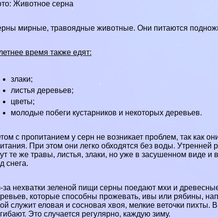
то: Животное серна
рны мирные, травоядные животные. Они питаются подножн
летнее время также едят:
злаки;
листья деревьев;
цветы;
молодые побеги кустарников и некоторых деревьев.
том с пропитанием у серн не возникает проблем, так как он
итания. При этом они легко обходятся без воды. Утренней 
ут те же травы, листья, злаки, но уже в засушенном виде 
д снега.
-за нехватки зеленой пищи серны поедают мхи и древесные
ревьев, которые способны прожевать, ивы или рябины, на
ой служит еловая и сосновая хвоя, мелкие веточки пихты. 
гибают. Это случается регулярно, каждую зиму.