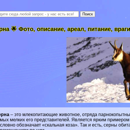
рна 🌟 Фото, описание, ареал, питание, враг
ерна
– это млекопитающие животное, отряда парнокопытных.
мых мелких его представителей. Является ярким примером
словно обозначает «скальная коза». Так и есть, серны оби