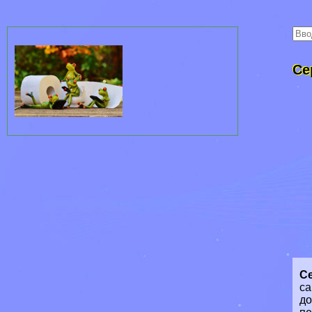
Се
С
са
до