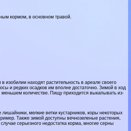
ым кормом, в основном травой.
и в изобилии находят растительность в ареале своего
росы и редких осадков им вполне достаточно. Зимой в ход
и в меньшем количестве. Пищу приходится выкапывать из-
 лишайники, мелкие ветки кустарников, коры некоторых
пример. Также зимой доступны вечнозеленые растения,
В случае серьезного недостатка корма, многие серны