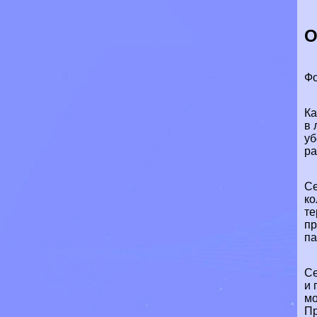
О
Фо
Ка
в 
уб
ра
Се
ко
те
пр
па
Се
и 
мо
Пр