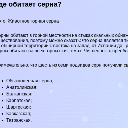
де обитает серна?
то: Животное горная серна
рны обитают в горной местности на стыках скальных обнаже
ществования, поэтому можно сказать: что серна является
 обширной территории с востока на запад, от Испании до Гр
рны обитают на всех горных системах. Численность преобл
имечательно, что шесть из семи подвидов серн получили с
Обыкновенная серна;
Анатолийская;
Балканская;
Карпатская;
Шартрская;
Кавказская;
Татрaнcкая.