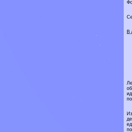
Фо
Се
В 
Ле
об
ид
по
Из
де
ед
по