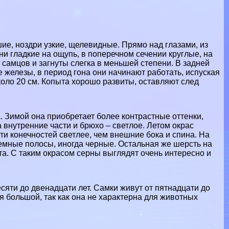
ие, ноздри узкие, щелевидные. Прямо над глазами, из
Они гладкие на ощупь, в поперечном сечении круглые, на
у самцов и загнуты слегка в меньшей степени. В задней
железы, в период гона они начинают работать, испуская
коло 20 см. Копыта хорошо развиты, оставляют след
. Зимой она приобретает более контрастные оттенки,
 внутренние части и брюхо – светлое. Летом окрас
ти конечностей светлее, чем внешние бока и спина. На
темные полосы, иногда черные. Остальная же шерсть на
ста. С таким окрасом серны выглядят очень интересно и
сяти до двенадцати лет. Самки живут от пятнадцати до
я большой, так как она не хаpaктерна для животных