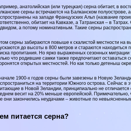
пример, анатолийская (или турецкая) серна обитает, в вост
лканские серны встречаются на Балканском полуострове, а
спространены на западе Французских Альп (название проис
ответственно, обитает на Кавказе, а Татрaнcкая – в Татр
двидом, а потому номинативным. Такие серны распростран
том серны забираются повыше к скалистой местности на в
ускаются до высоты в 800 метров и стараются находиться п
иска пропитания. Но ярко выраженных сезонных миграции у 
лько что родившие самки также предпочитают оставаться с
оронятся открытых местностей. Но как только детеныш окре
начале 1900-х годов серны были завезены в Новую Зеландию
спространиться на территории Южного острова. Сейчас в э
итающие в Новой Зеландии, принципиально не отличается о
еднем весит на 20% меньше европейской. Примечательно, ч
е они закончились неудачами – животные по невыясненны
ем питается серна?