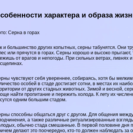
собенности хаpaктера и образа жизн
то: Серна в горах
к и большинство других копытных, серны табунятся. Они т
лес или прячутся в горах. Серны хорошо и высоко прыгают,
ежишь от врагов и непогоды. При сильных ветрах, ливнях и
сщелинах.
рны чувствуют себя увереннее, собираясь, хотя бы мелким
личество особей в стаде достигает сотни, в местах их наи
рритории от других стадных животных. Зимой и весной, се
още найти пропитание и пережить холода. К лету их числе
сутся одним большим стадом.
рны способны общаться друг с другом. Для общения между
подчинения, а также различные ритуализированные взгляд
лодых, обычно стада смешанные. В первой половине дня п
ичем делают это поочередно, кто-то должен наблюдать за о