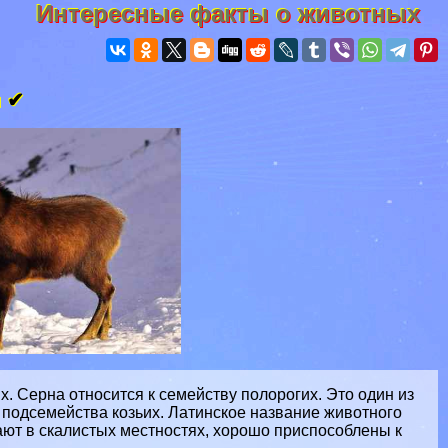
Интересные факты о животных
и ✔
 Серна относится к семейству полорогих. Это один из
 подсемейства козьих. Латинское название животного
тают в скалистых местностях, хорошо приспособлены к