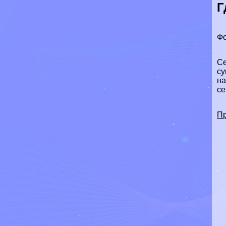
Г
Фо
Се
су
на
се
Пр