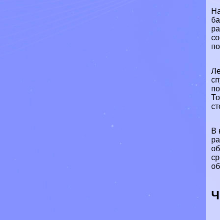
На
ба
ра
со
по
Ле
сп
по
То
ст
В 
ра
об
ср
об
Ч