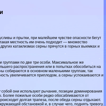
и
русливы и прытки, при малейшем чувстве опасности бегут
 такая местность им очень подходит — множество
 других катаклизмах серны прячутся в горных выемках и
и группами по две три особи. Максимальное же
большего распространения или в попытках обособиться на
рны собираются в основном маленькими группам, так
нность увеличивается приплодом, а серны успокаиваются и
 собой они используют рычание, позиции доминирования
ы. Более пожилые особи редко обосабливаются от
роисходит долгая трапеза, после обеда серны отдыхают.
кружающей обстановкой и, в случае чего, поднять тревогу.