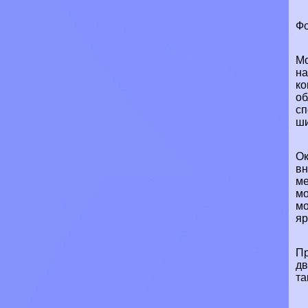
Фо
Мо
на
ко
об
сп
ши
Ок
вн
ме
мо
мо
яр
Пр
дв
та