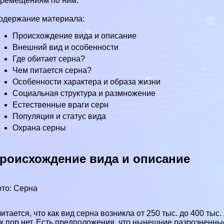
ремещениям по ним.
одержание материала:
Происхождение вида и описание
Внешний вид и особенности
Где обитает серна?
Чем питается серна?
Особенности хаpaктера и образа жизни
Социальная структура и размножение
Естественные враги серн
Популяция и статус вида
Охрана серны
роисхождение вида и описание
то: Серна
итается, что как вид серна возникла от 250 тыс. до 400 тыс
х пор нет. Есть предположения, что нынешние разрозненн