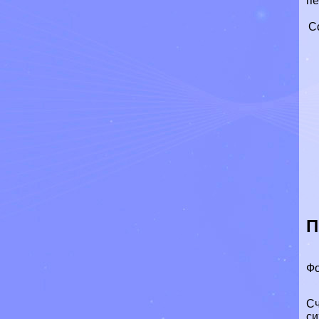
пе
С
П
Фо
Сч
си