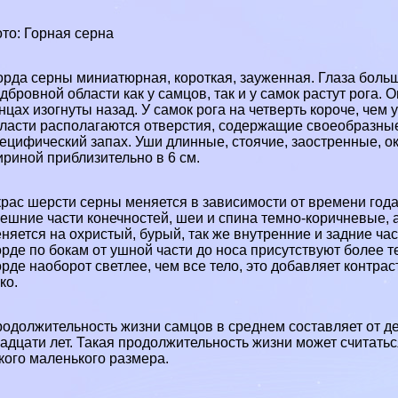
то: Горная серна
рда серны миниатюрная, короткая, зауженная. Глаза больш
дбровной области как у самцов, так и у самок растут рога. 
нцах изогнуты назад. У самок рога на четверть короче, чем 
ласти располагаются отверстия, содержащие своеобразные 
ецифический запах. Уши длинные, стоячие, заостренные, о
риной приблизительно в 6 см.
рас шерсти серны меняется в зависимости от времени года
ешние части конечностей, шеи и спина темно-коричневые, а
няется на охристый, бурый, так же внутренние и задние час
рде по бокам от ушной части до носа присутствуют более 
рде наоборот светлее, чем все тело, это добавляет контра
ко.
одолжительность жизни самцов в среднем составляет от де
адцати лет. Такая продолжительность жизни может считатьс
кого маленького размера.