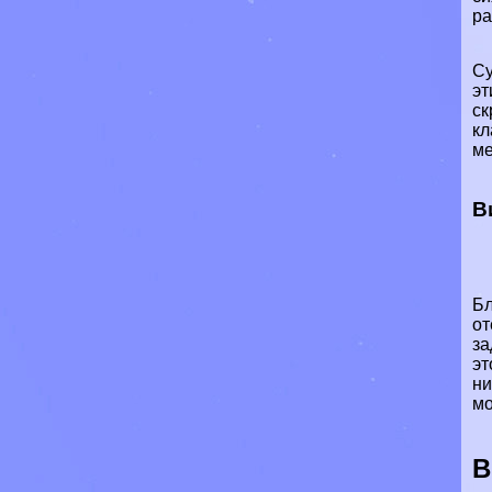
ра
Су
эт
ск
кл
ме
В
Бл
от
за
эт
ни
мо
В