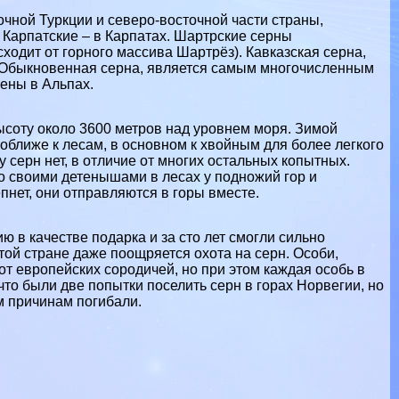
очной Туркции и северо-восточной части страны,
 Карпатские – в Карпатах. Шартрские серны
ходит от горного массива Шартрёз). Кавказская серна,
ах. Обыкновенная серна, является самым многочисленным
ены в Альпах.
ысоту около 3600 метров над уровнем моря. Зимой
оближе к лесам, в основном к хвойным для более легкого
серн нет, в отличие от многих остальных копытных.
о своими детенышами в лесах у подножий гор и
пнет, они отправляются в горы вместе.
 в качестве подарка и за сто лет смогли сильно
той стране даже поощряется охота на серн. Особи,
т европейских сородичей, но при этом каждая особь в
то были две попытки поселить серн в горах Норвегии, но
м причинам погибали.