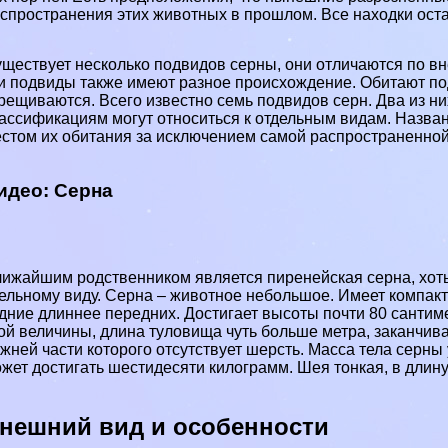
спространения этих животных в прошлом. Все находки оста
ществует несколько подвидов серны, они отличаются по вн
и подвиды также имеют разное происхождение. Обитают по
рещиваются. Всего известно семь подвидов серн. Два из ни
ассификациям могут относиться к отдельным видам. Назва
стом их обитания за исключением самой распространенно
идео: Серна
ижайшим родственником является пиренейская серна, хоть
ельному виду. Серна – животное небольшое. Имеет компакт
дние длиннее передних. Достигает высоты почти 80 сантиме
ой величины, длина туловища чуть больше метра, заканчива
жней части которого отсутствует шерсть. Масса тела серны 
жет достигать шестидесяти килограмм. Шея тонкая, в длину
нешний вид и особенности