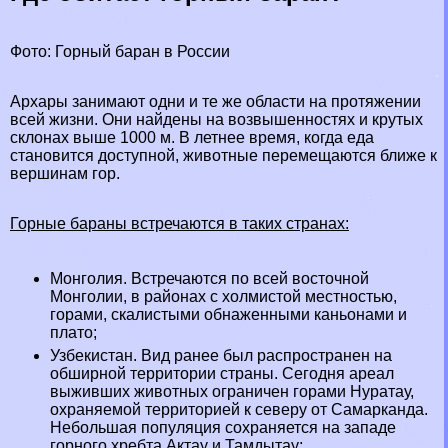
Фото: Горный бapaн в России
Архары занимают одни и те же области на протяжении
всей жизни. Они найдены на возвышенностях и крутых
склонах выше 1000 м. В летнее время, когда еда
становится доступной, животные перемещаются ближе к
вершинам
гор
.
Горные бapaны встречаются в таких странах:
Монголия
. Встречаются по всей восточной
Монголии, в районах с холмистой местностью,
горами, скалистыми обнаженными каньонами и
плато;
Узбекистан
. Вид ранее был распространен на
обширной территории страны. Сегодня ареал
выживших животных ограничен горами Нуратау,
охраняемой территорией к северу от Самарканда.
Небольшая популяция сохраняется на западе
горного хребта Актау и Тамдытау;