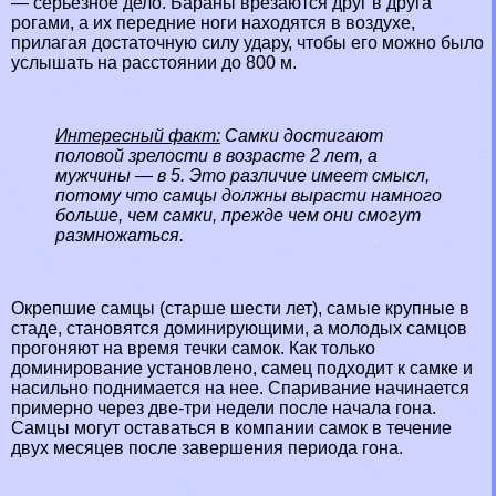
— серьезное дело. Бapaны врезаются друг в друга
рогами, а их передние ноги находятся в воздухе,
прилагая достаточную силу удару, чтобы его можно было
услышать на расстоянии до 800 м.
Интересный факт:
Самки достигают
пoлoвoй зрелости в возрасте 2 лет, а
мужчины — в 5. Это различие имеет смысл,
потому что самцы должны вырасти намного
больше, чем самки, прежде чем они смогут
размножаться.
Окрепшие самцы (старше шести лет), самые крупные в
стаде, становятся доминирующими, а молодых самцов
прогоняют на время течки самок. Как только
доминирование установлено, самец подходит к самке и
насильно поднимается на нее. Спаривание начинается
примерно через две-три недели после начала гона.
Самцы могут оставаться в компании самок в течение
двух месяцев после завершения периода гона.