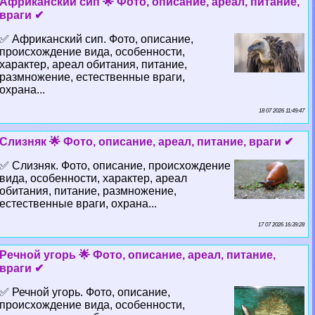
Африканский сип 🌟 Фото, описание, ареал, питание,
враги ✔
✅ Африканский сип. Фото, описание,
происхождение вида, особенности,
хаpaктер, ареал обитания, питание,
размножение, естественные враги,
охрана...
18 07 2026 11:49:47
Слизняк 🌟 Фото, описание, ареал, питание, враги ✔
✅ Слизняк. Фото, описание, происхождение
вида, особенности, хаpaктер, ареал
обитания, питание, размножение,
естественные враги, охрана...
17 07 2026 16:39:28
Речной угорь 🌟 Фото, описание, ареал, питание,
враги ✔
✅ Речной угорь. Фото, описание,
происхождение вида, особенности,