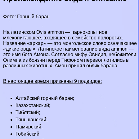
Фото: Горный бapaн
На латинском Ovis ammon — парнокопытное
млекопитающее, входящее в семейство полорогих.
Название «архар» — это монгольское слово означающее
«дикие овцы». Латинское наименование вида ammon —
это имя бога Амона. Согласно мифу Овидия, небожители
Олимпа из боязни перед Тифоном перевоплотились в
различных животных. Амон принял облик бapaна.
В настоящее время признаны 9 подвидов:
Алтайский горный бapaн;
Казахстанский;
Тибетский;
Тяньшанский;
Памирский;
Гобийский;