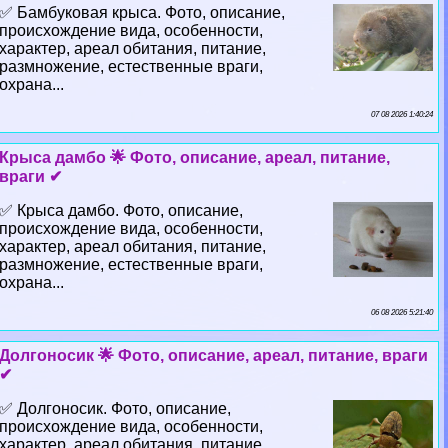
✅ Бамбуковая крыса. Фото, описание,
происхождение вида, особенности,
хаpaктер, ареал обитания, питание,
размножение, естественные враги,
охрана...
07 08 2026 1:40:24
Крыса дамбо 🌟 Фото, описание, ареал, питание,
враги ✔
✅ Крыса дамбо. Фото, описание,
происхождение вида, особенности,
хаpaктер, ареал обитания, питание,
размножение, естественные враги,
охрана...
06 08 2026 5:21:40
Долгоносик 🌟 Фото, описание, ареал, питание, враги
✔
✅ Долгоносик. Фото, описание,
происхождение вида, особенности,
хаpaктер, ареал обитания, питание,