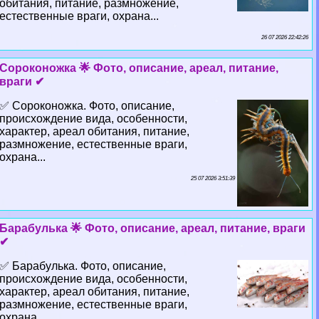
обитания, питание, размножение,
естественные враги, охрана...
26 07 2026 22:42:26
Сороконожка 🌟 Фото, описание, ареал, питание,
враги ✔
✅ Сороконожка. Фото, описание,
происхождение вида, особенности,
хаpaктер, ареал обитания, питание,
размножение, естественные враги,
охрана...
25 07 2026 3:51:39
Баpaбулька 🌟 Фото, описание, ареал, питание, враги
✔
✅ Баpaбулька. Фото, описание,
происхождение вида, особенности,
хаpaктер, ареал обитания, питание,
размножение, естественные враги,
охрана...