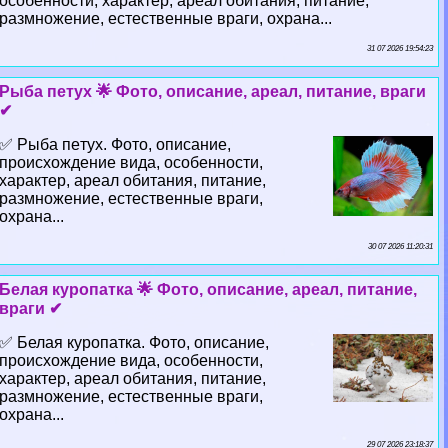
особенности, хаpaктер, ареал обитания, питание,
размножение, естественные враги, охрана...
31 07 2026 19:54:23
Рыба пeтyx 🌟 Фото, описание, ареал, питание, враги
✔
✅ Рыба пeтyx. Фото, описание,
происхождение вида, особенности,
хаpaктер, ареал обитания, питание,
размножение, естественные враги,
охрана...
30 07 2026 11:20:31
Белая куропатка 🌟 Фото, описание, ареал, питание,
враги ✔
✅ Белая куропатка. Фото, описание,
происхождение вида, особенности,
хаpaктер, ареал обитания, питание,
размножение, естественные враги,
охрана...
29 07 2026 23:18:37