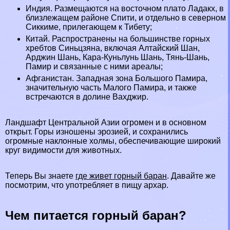
Индия
. Размещаются на восточном плато Ладакх, в
близлежащем районе Спити, и отдельно в северном
Сиккиме, прилегающем к Тибету;
Китай
. Распространены на большинстве горных
хребтов Синьцзяна, включая Алтайский Шан,
Арджин Шань, Кара-Куньлунь Шань, Тянь-Шань,
Памир и связанные с ними ареалы;
Афганистан
. Западная зона Большого Памира,
значительную часть Малого Памира, и также
встречаются в долине Вахджир.
Ландшафт Центральной
Азии
огромен и в основном
открыт. Горы изношены эрозией, и сохранились
огромные наклонные холмы, обеспечивающие широкий
круг видимости для животных.
Теперь Вы знаете
где живет горный бapaн
. Давайте же
посмотрим, что употрeбляет в пищу архар.
Чем питается горный бapaн?