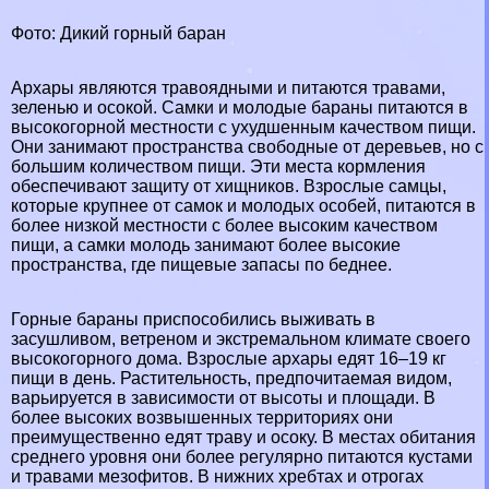
Фото: Дикий горный бapaн
Архары являются травоядными и питаются травами,
зеленью и осокой. Самки и молодые бapaны питаются в
высокогорной местности с ухудшенным качеством пищи.
Они занимают прострaнcтва свободные от деревьев, но с
большим количеством пищи. Эти места кормления
обеспечивают защиту от хищников. Взрослые самцы,
которые крупнее от самок и молодых особей, питаются в
более низкой местности с более высоким качеством
пищи, а самки молодь занимают более высокие
прострaнcтва, где пищевые запасы по беднее.
Горные бapaны приспособились выживать в
засушливом, ветреном и экстремальном климате своего
высокогорного дома. Взрослые архары едят 16–19 кг
пищи в день. Растительность, предпочитаемая видом,
варьируется в зависимости от высоты и площади. В
более высоких возвышенных территориях они
преимущественно едят траву и осоку. В местах обитания
среднего уровня они более регулярно питаются кустами
и травами мезофитов. В нижних хребтах и ​​отрогах