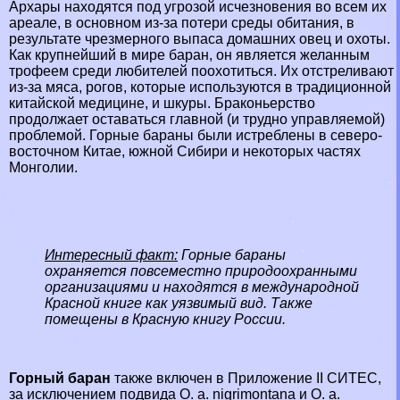
Архары находятся под угрозой исчезновения во всем их
ареале, в основном из-за потери среды обитания, в
результате чрезмерного выпаса домашних овец и охоты.
Как крупнейший в мире бapaн, он является желанным
трофеем среди любителей поохотиться. Их отстреливают
из-за мяса, рогов, которые используются в традиционной
китайской медицине, и шкуры. Бpaконьерство
продолжает оставаться главной (и трудно управляемой)
проблемой. Горные бapaны были истрeблены в северо-
восточном Китае, южной Сибири и некоторых частях
Монголии.
Интересный факт:
Горные бapaны
охраняется повсеместно природоохранными
организациями и находятся в международной
Красной книге
как уязвимый вид. Также
помещены в
Красную книгу России
.
Горный бapaн
также включен в Приложение II СИТЕС,
за исключением подвида О. a. nigrimontana и О. а.