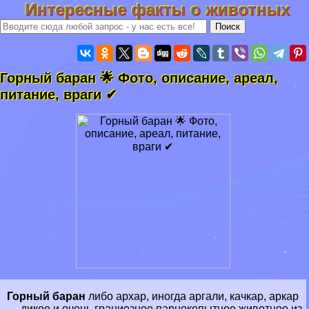
Интересные факты о животных
Горный бapaн 🌟 Фото, описание, ареал,
питание, враги ✔
Горный бapaн
либо архар, иногда аргали, качкар, аркар
— дикое и очень грациозное
парнокопытное
животное из