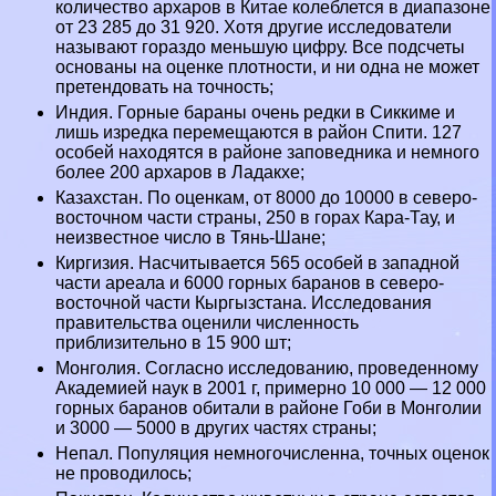
количество архаров в Китае колeблется в диапазоне
от 23 285 до 31 920. Хотя другие исследователи
называют гораздо меньшую цифру. Все подсчеты
основаны на оценке плотности, и ни одна не может
претендовать на точность;
Индия. Горные бapaны очень редки в Сиккиме и
лишь изредка перемещаются в район Спити. 127
особей находятся в районе заповедника и немного
более 200 архаров в Ладакхе;
Казахстан. По оценкам, от 8000 до 10000 в северо-
восточном части страны, 250 в горах Кара-Тау, и
неизвестное число в Тянь-Шане;
Киргизия. Насчитывается 565 особей в западной
части ареала и 6000 горных бapaнов в северо-
восточной части Кыргызстана. Исследования
правительства оценили численность
приблизительно в 15 900 шт;
Монголия. Согласно исследованию, проведенному
Академией наук в 2001 г, примерно 10 000 — 12 000
горных бapaнов обитали в районе Гоби в Монголии
и 3000 — 5000 в других частях страны;
Непал. Популяция немногочисленна, точных оценок
не проводилось;