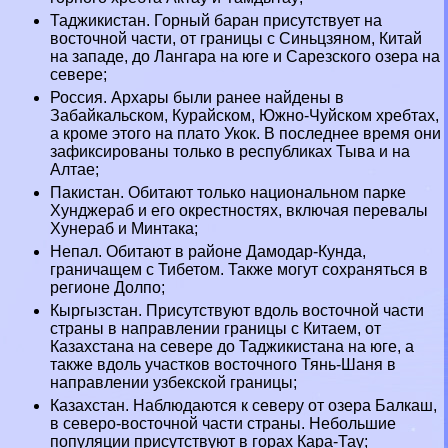
Таджикистан
. Горный бapaн присутствует на
восточной части, от границы с Синьцзяном, Китай
на западе, до Лангара на юге и Сарезского озера на
севере;
Россия
. Архары были ранее найдены в
Забайкальском, Курайском, Южно-Чуйском хребтах,
а кроме этого ​​на плато Укок. В последнее время они
зафиксированы только в республиках
Тыва
и на
Алтае
;
Пакистан
. Обитают только национальном парке
Хунджераб и его окрестностях, включая перевалы
Хунераб и Минтака;
Непал
. Обитают в районе Дамодар-Кунда,
граничащем с Тибетом. Также могут сохраняться в
регионе Долпо;
Кыргызстан. Присутствуют вдоль восточной части
страны в направлении границы с Китаем, от
Казахстана на севере до Таджикистана на юге, а
также вдоль участков восточного Тянь-Шаня в
направлении узбекской границы;
Казахстан
. Наблюдаются к северу от озера Балкаш,
в северо-восточной части страны. Небольшие
популяции присутствуют в горах Кара-Тау;