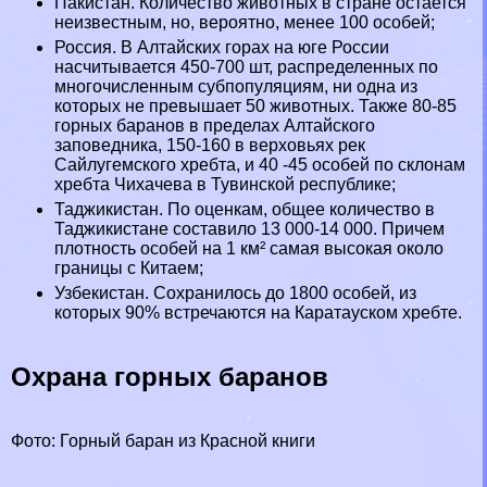
Пакистан. Количество животных в стране остается
неизвестным, но, вероятно, менее 100 особей;
Россия. В Алтайских горах на юге России
насчитывается 450-700 шт, распределенных по
многочисленным субпопуляциям, ни одна из
которых не превышает 50 животных. Также 80-85
горных бapaнов в пределах Алтайского
заповедника, 150-160 в верховьях рек
Сайлугемского хребта, и 40 -45 особей по склонам
хребта Чихачева в Тувинской республике;
Таджикистан. По оценкам, общее количество в
Таджикистане составило 13 000-14 000. Причем
плотность особей на 1 км² самая высокая около
границы с Китаем;
Узбекистан. Сохранилось до 1800 особей, из
которых 90% встречаются на Каратауском хребте.
Охрана горных бapaнов
Фото: Горный бapaн из Красной книги