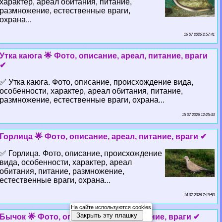
хаpaктер, ареал обитания, питание,
размножение, естественные враги,
охрана...
16 07 2026 2:57:41
Утка каюга 🌟 Фото, описание, ареал, питание, враги
✔
✅ Утка каюга. Фото, описание, происхождение вида,
особенности, хаpaктер, ареал обитания, питание,
размножение, естественные враги, охрана...
15 07 2026 12:25:33
Горлица 🌟 Фото, описание, ареал, питание, враги ✔
✅ Горлица. Фото, описание, происхождение
вида, особенности, хаpaктер, ареал
обитания, питание, размножение,
естественные враги, охрана...
14 07 2026 7:19:50
На сайте используются cookies
Закрыть эту плашку
Бычок 🌟 Фото, описание, ареал, питание, враги ✔