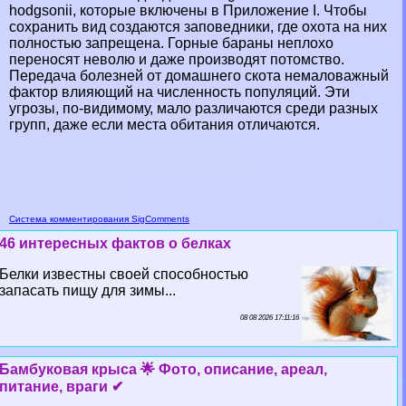
hodgsonii, которые включены в Приложение I. Чтобы
сохранить вид создаются заповедники, где охота на них
полностью запрещена. Горные бapaны неплохо
переносят неволю и даже производят потомство.
Передача болезней от домашнего скота немаловажный
фактор влияющий на численность популяций. Эти
угрозы, по-видимому, мало различаются среди разных
групп, даже если места обитания отличаются.
Система комментирования SigComments
46 интересных фактов о белках
Белки известны своей способностью
запасать пищу для зимы...
08 08 2026 17:11:16
Бамбуковая крыса 🌟 Фото, описание, ареал,
питание, враги ✔