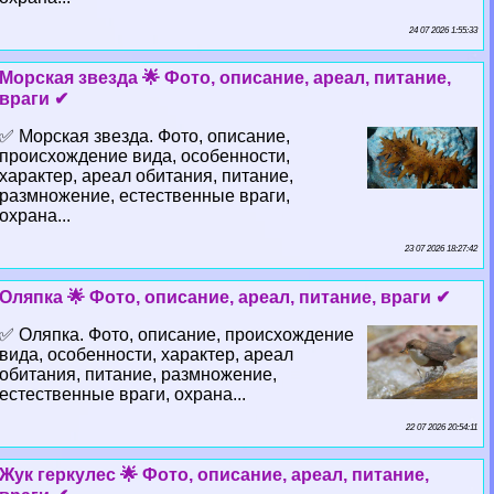
24 07 2026 1:55:33
Морская звезда 🌟 Фото, описание, ареал, питание,
враги ✔
✅ Морская звезда. Фото, описание,
происхождение вида, особенности,
хаpaктер, ареал обитания, питание,
размножение, естественные враги,
охрана...
23 07 2026 18:27:42
Оляпка 🌟 Фото, описание, ареал, питание, враги ✔
✅ Оляпка. Фото, описание, происхождение
вида, особенности, хаpaктер, ареал
обитания, питание, размножение,
естественные враги, охрана...
22 07 2026 20:54:11
Жук геркулес 🌟 Фото, описание, ареал, питание,