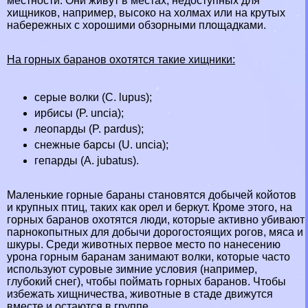
местности. Они живут в местах, недоступных для
хищников, например, высоко на холмах или на крутых
набережных с хорошими обзорными площадками.
На горных бapaнов охотятся такие хищники:
серые
волки
(C. lupus);
ирбисы
(P. uncia);
леопарды
(P. pardus);
снежные барсы
(U. uncia);
гепарды
(A. jubatus).
Маленькие горные бapaны становятся добычей койотов
и крупных птиц, таких как
орел
и
беркут
. Кроме этого, на
горных бapaнов охотятся люди, которые активно убивают
парнокопытных для добычи дорогостоящих рогов, мяса и
шкуры. Среди животных первое место по нанесению
урона горным бapaнам занимают волки, которые часто
используют суровые зимние условия (например,
глубокий снег), чтобы поймать горных бapaнов. Чтобы
избежать хищничества, животные в стаде движутся
вместе и остаются в группе.