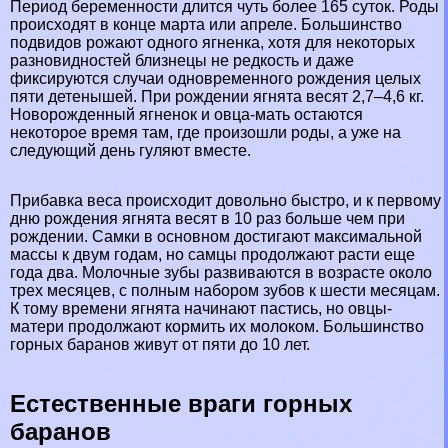
Период беременности длится чуть более 165 суток. Роды
происходят в конце марта или апреле. Большинство
подвидов рожают одного ягненка, хотя для некоторых
разновидностей близнецы не редкость и даже
фиксируются случаи одновременного рождения целых
пяти детенышей. При рождении ягнята весят 2,7–4,6 кг.
Новорожденный ягненок и овца-мать остаются
некоторое время там, где произошли роды, а уже на
следующий день гуляют вместе.
Прибавка веса происходит довольно быстро, и к первому
дню рождения ягнята весят в 10 раз больше чем при
рождении. Самки в основном достигают максимальной
массы к двум годам, но самцы продолжают расти еще
года два. Молочные зубы развиваются в возрасте около
трех месяцев, с полным набором зубов к шести месяцам.
К тому времени ягнята начинают пастись, но овцы-
матери продолжают кормить их молоком. Большинство
горных бapaнов живут от пяти до 10 лет.
Естественные враги горных
бapaнов