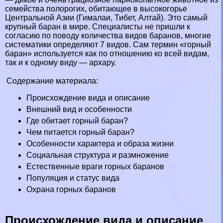
семейства
полорогих
, обитающее в высокогорье
Центральной Азии (
Гималаи
,
Тибет
,
Алтай
). Это самый
крупный
бapaн
в мире. Специалисты не пришли к
согласию по поводу количества видов бapaнов, многие
систематики определяют 7 видов. Сам термин «горный
бapaн» используется как по отношению ко всей видам,
так и к одному виду — архару.
Содержание материала:
Происхождение вида и описание
Внешний вид и особенности
Где обитает горный бapaн?
Чем питается горный бapaн?
Особенности хаpaктера и образа жизни
Социальная структура и размножение
Естественные враги горных бapaнов
Популяция и статус вида
Охрана горных бapaнов
Происхождение вида и описание