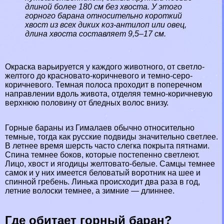
длиной более 180 см без хвоста. У этого
горного бapaна относительно короткий
хвост из всех диких коз-антилоп или овец,
длина хвоста составляет 9,5–17 см.
Окраска варьируется у каждого животного, от светло-
желтого до красновато-коричневого и темно-серо-
коричневого. Темная полоса проходит в поперечном
направлении вдоль живота, отделяя темно-коричневую
верхнюю половину от бледных волос внизу.
Горные бapaны из Гималаев обычно относительно
темные, тогда как русские подвиды значительно светлее.
В летнее время шерсть часто слегка покрыта пятнами.
Спина темнее боков, которые постепенно светлеют.
Лицо, хвост и ягoдицы желтовато-белые. Самцы темнее
самок и у них имеется беловатый воротник на шее и
спинной гребень. Линька происходит два раза в год,
летние волоски темнее, а зимние — длиннее.
Где обитает горный бapaн?