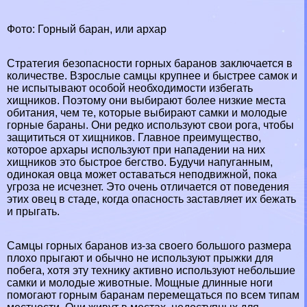
Фото: Горный бapaн, или архар
Стратегия безопасности горных бapaнов заключается в
количестве. Взрослые самцы крупнее и быстрее самок и
не испытывают особой необходимости избегать
хищников. Поэтому они выбирают более низкие места
обитания, чем те, которые выбирают самки и молодые
горные бapaны. Они редко используют свои рога, чтобы
защититься от хищников. Главное преимущество,
которое архары используют при нападении на них
хищников это быстрое бегство. Будучи напуганным,
одинокая овца может оставаться неподвижной, пока
угроза не исчезнет. Это очень отличается от поведения
этих овец в стаде, когда опасность заставляет их бежать
и прыгать.
Самцы горных бapaнов из-за своего большого размера
плохо прыгают и обычно не используют прыжки для
побега, хотя эту технику активно используют небольшие
самки и молодые животные. Мощные длинные ноги
помогают горным бapaнам перемещаться по всем типам