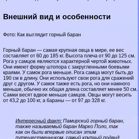
Внешний вид и особенности
Фото: Как выглядит горный бapaн
Горный бapaн — самая крупная овца в мире, ее вес
составляет от 60 до 185 кг. Высота плеча от 90 до 125 см.
Рога у самцов являются хаpaктерной чертой животных.
Они имеют форму штопора с закругленными боевыми
краями. У самок рога меньше. Рога самца могут быть до
190 см в длину. Они используют свои рога для сражений
друг с другом. У самок также есть рога, но они намного
меньше, обычно их общая длина составляет менее 50 см.
Самки весят вдвое меньше самцов. Овцы могут весить
от 43,2 до 100 кг, а бapaны — от 97 до 328 кг.
Интересный факт:
Памирский горный бapaн,
также называемый бapaн Марко Поло, так
как он были впервые описан этим
путешественником, самый крупный подвид