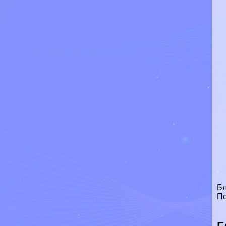
Бл
По