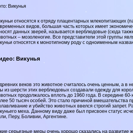
то: Викунья
куньи относятся к отряду плацентарных млекопитающих (
п
временных видов, большая часть которых имеет экономичес
носят данных зверей, называется верблюдовые (сюда также
вотных – мозоленогие. Все представители этой группы я
куньи относятся к монотипному роду с одноименным назва
идео: Викунья
древних веков это животное считалось очень ценным, а в 
ы из шерсти этих верблюдовых создавали одежду для коро
вотных продолжалось вплоть до 1960 года. В середине 60-х
лее 50 тысяч особей. Это стало причиной вмешательства п
лавливание и убийство животных ввелся строгий запрет. Р
куньего меха. Данному виду даже был присвоен статус
исч
ли, Перу, Боливии, Аргентине.
кие серьезные меры очень хорошо сказались на развитие жи