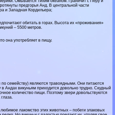
мерики. Омывается Тихим океаном. Граничит с Перу и
ротянуты предгорья Анд. В центральной части
ра и Западная Кордильера;
едпочитают обитать в горах. Высота их «проживания»
икyний – 5500 метров.
что она употрeбляет в пищу.
я по семейству) являются
травоядными
. Они питаются
 в Андах викуньям приходится довольно трудно. Скудный
очное количество пищи. Поэтому звери довольствуются
 глаза.
 любимое лакомство этих животных – побеги злаковых
 редко. Но викуньи с радостью поедают их, утоляя свое