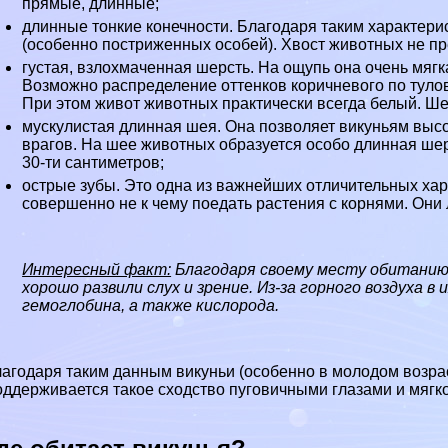
прямые, длинные;
длинные тонкие конечности. Благодаря таким хаpaктер
(особенно постриженных особей). Хвост животных не п
густая, взлохмаченная шерсть. На ощупь она очень мяг
Возможно распределение оттенков коричневого по туло
При этом живот животных пpaктически всегда белый. Шер
мускулистая длинная шея. Она позволяет викуньям выс
врагов. На шее животных образуется особо длинная шер
30-ти сантиметров;
острые зубы. Это одна из важнейших отличительных ха
совершенно не к чему поедать растения с корнями. Они 
Интересный факт:
Благодаря своему месту обитанию 
хорошо развили слух и зрение. Из-за горного воздуха 
гемоглобина, а также кислорода.
агодаря таким данным викуньи (особенно в молодом возра
ддерживается такое сходство пуговичными глазами и мягко