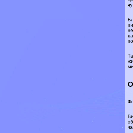
чу
Бл
пи
не
да
по
Та
жи
ми
О
Фо
Ви
об
ча