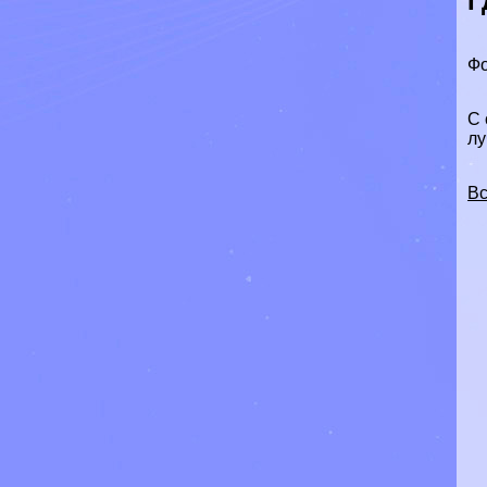
Г
Фо
С 
лу
Вс