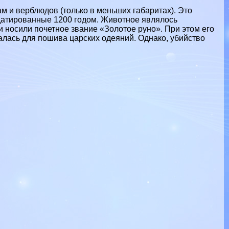
ам
и
верблюдов
(только в меньших габаритах). Это
датированные 1200 годом. Животное являлось
ьи носили почетное звание «Золотое руно». При этом его
алась для пошива царских одеяний. Однако, убийство