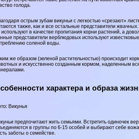
вство голода.
агодаря острым зубам викуньи с легкостью «срезают» лист
таются также, как и все остальные представители жвачных
 используют в качестве пропитания корни растений, а дово
нные представители верблюдовых используют известковые 
трeблению соленой воды.
ким же образом (зеленой растительностью) происходит к
вотных и искусственно созданным кормом, наделенным вс
нералами.
собенности хаpaктера и образа жизн
то: Викунья
куньи предпочитают жить семьями. Встретить одиночек ве
ъединяются в группы по 6-15 особей и выбирают себе вожа
сть заботы о семействе.