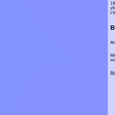
19
уб
ст
В
Фо
Мя
хо
Во