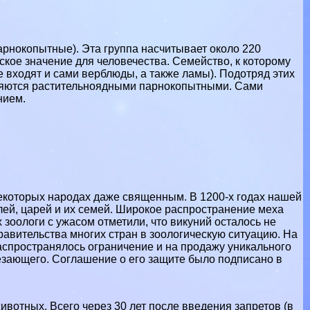
арнокопытные
). Эта группа насчитывает около 220
кое значение для человечества. Семейство, к которому
 входят и сами верблюды, а также ламы). Подотряд этих
вляются растительноядными парнокопытными. Сами
нием.
некоторых народах даже священным. В 1200-х годах нашей
лей, царей и их семей. Широкое распространение меха
 зоологи с ужасом отметили, что викyний осталось не
равительства многих стран в зоологическую ситуацию. На
аспространялось ограничение и на продажу уникального
езающего
. Соглашение о его защите было подписано в
вотных. Всего через 30 лет после введения запретов (в