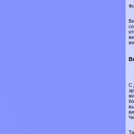
Фо
Ви
со
от
жи
ви
В
С 
эр
жи
бо
вы
ви
Чи
Та