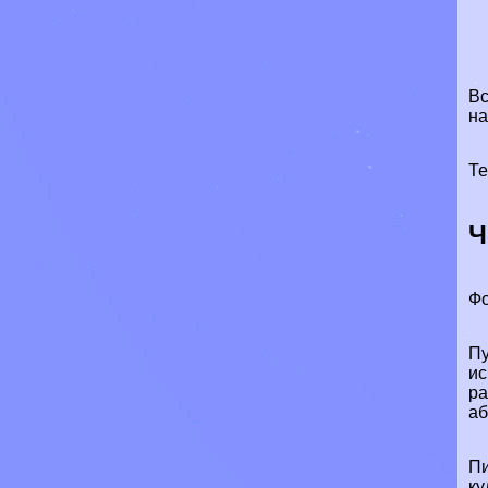
Вс
на
Те
Ч
Фо
Пу
ис
ра
аб
Пи
ку