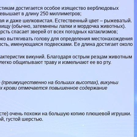
истикам достигается особое изящество верблюдовых
ревышает в длину 250 миллиметров;
кая и даже шелковистая. Естественный цвет – рыжеватый.
вищу (обычно, затемнены лапки и мордочка животных).
сть спасает зверей от всех погодных катаклизмов;
око вытягивать голову для определения местонахождения
сть, именующаяся подвесками. Ее длина достигает около
paктеристик викyний. Благодаря острым резцам животным
легко общипывают траву и измельчают ее во рту.
(преимущественно на больших высотах), викуньи
в их крови отмечается повышенное содержание
сте) очень похожи на большую копию плюшевой игрушки.
й, густой шерстью.