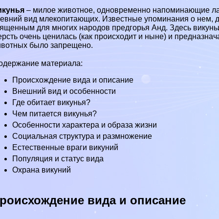
икунья
– милое животное, одновременно напоминающие
л
ревний
вид млекопитающих. Известные упоминания о нем, 
ященным для многих народов предгорья
Анд
. Здесь викун
рсть очень ценилась (как происходит и ныне) и предназнач
вотных было запрещено.
одержание материала:
Происхождение вида и описание
Внешний вид и особенности
Где обитает викунья?
Чем питается викунья?
Особенности хаpaктера и образа жизни
Социальная структура и размножение
Естественные враги викyний
Популяция и статус вида
Охрана викyний
роисхождение вида и описание