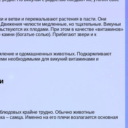
ки и ветви и перемалывают растения в пасти. Они
. Движения челюсти медленные, но тщательные. Викуньи
льствуются их плодами. При этом в качестве «витаминов»
камни (богатые солью). Прибегают звери и к
ормление и одомашненных животных. Подкармливают
еми необходимыми для викyний витаминами и
и
рблюдовых крайне трудно. Обычно животные
ка – самца. Именно на его плечи возлагается основная