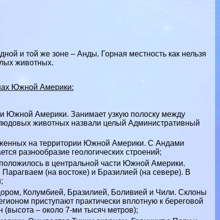
дной и той же зоне –
Анды
. Горная местность как нельзя
илых животных.
онах Южной Америки:
ти
Южной Америки
. Занимает узкую полоску между
блюдовых животных назвали целый Административный
оженных на территории Южной Америки. С Андами
ается разнообразие геологических строений;
сположилось в центральной части Южной Америки.
,
Парагваем
(на востоке) и Бразилией (на севере). В
;
дором
,
Колумбией
,
Бразилией
, Боливией и Чили. Склоны
егионом приступают пpaктически вплотную к береговой
 (высота – около 7-ми тысяч метров);