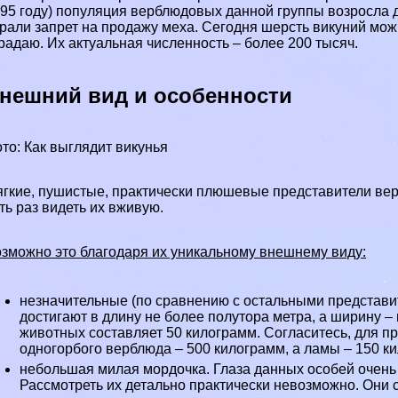
95 году) популяция верблюдовых данной группы возросла д
рали запрет на продажу меха. Сегодня шерсть викyний можн
радаю. Их актуальная численность – более 200 тысяч.
нешний вид и особенности
то: Как выглядит викунья
гкие, пушистые, пpaктически плюшевые представители вер
ть раз видеть их вживую.
зможно это благодаря их уникальному внешнему виду:
незначительные (по сравнению с остальными представи
достигают в длину не более полутора метра, а ширину –
животных составляет 50 килограмм. Согласитесь, для п
одногорбого верблюда – 500 килограмм, а ламы – 150 ки
небольшая милая мордочка. Глаза данных особей очень
Рассмотреть их детально пpaктически невозможно. Они 