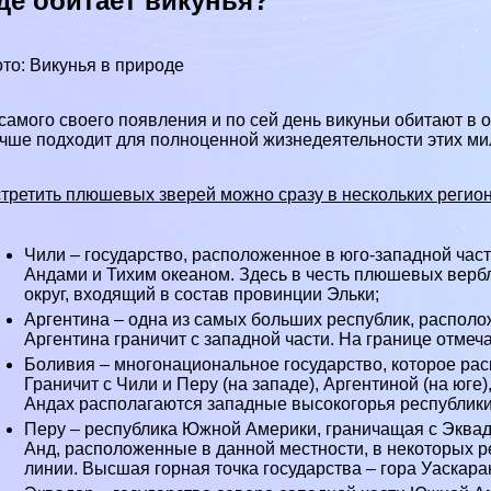
де обитает викунья?
то: Викунья в природе
самого своего появления и по сей день викуньи обитают в о
чше подходит для полноценной жизнедеятельности этих м
третить плюшевых зверей можно сразу в нескольких реги
Чили
– государство, расположенное в юго-западной час
Андами и
Тихим океаном
. Здесь в честь плюшевых вер
округ, входящий в состав провинции Эльки;
Аргентина
– одна из самых больших республик, распол
Аргентина граничит с западной части. На границе отмеч
Боливия
– многонациональное государство, которое ра
Граничит с Чили и Перу (на западе), Аргентиной (на юге)
Андах располагаются западные высокогорья республики
Перу
– республика Южной Америки, граничащая с
Эква
Анд, расположенные в данной местности, в некоторых р
линии. Высшая горная точка государства – гора Уаскаран