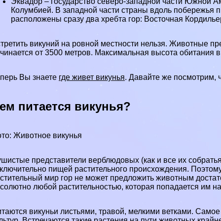
Эквадор – государство северо-западной части Южной А
Колумбией. В западной части страны вдоль побережья п
расположены сразу два хребта гор: Восточная Кордилье
третить викyний на ровной местности нельзя. Животные пр
чинается от 3500 метров. Максимальная высота обитания в
перь Вы знаете
где живет викунья
. Давайте же посмотрим, 
ем питается викунья?
то: Животное викунья
шистые представители верблюдовых (как и все их собрать
ключительно пищей растительного происхождения. Поэтому
стительный мир гор не может предложить животным достат
солютно любой растительностью, которая попадается им на
таются викуньи листьями, травой, мелкими ветками. Самое
льтур. Встречаются такие растения на пути животных крайне