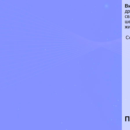
В
д
св
ше
жи
С
П