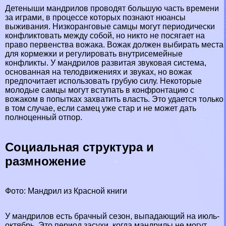
Детеныши мaндрилов проводят большую часть времени
за играми, в процессе которых познают нюансы
выживания. Низкоранговые самцы могут периодически
конфликтовать между собой, но никто не посягает на
право первенства вожака. Вожак должен выбирать места
для кормежки и регулировать внутрисемейные
конфликты. У мaндрилов развитая звуковая система,
основанная на телодвижениях и звуках, но вожак
предпочитает использовать грубую силу. Некоторые
молодые самцы могут вступать в конфронтацию с
вожаком в попытках захватить власть. Это удается только
в том случае, если самец уже стар и не может дать
полноценный отпор.
Социальная структура и
размножение
Фото: Maндрил из Красной книги
У мaндрилов есть брачный сезон, выпадающий на июль-
октябрь. Это период засухи, когда мaндрилы не могут