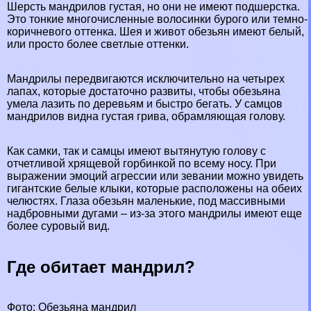
Шерсть мaндрилов густая, но они не имеют подшерстка.
Это тонкие многочисленные волосинки бурого или темно-
коричневого оттенка. Шея и живот обезьян имеют белый,
или просто более светлые оттенки.
Maндрилы передвигаются исключительно на четырех
лапах, которые достаточно развиты, чтобы обезьяна
умела лазить по деревьям и быстро бегать. У самцов
мaндрилов видна густая грива, обрамляющая голову.
Как самки, так и самцы имеют вытянутую голову с
отчетливой хрящевой горбинкой по всему носу. При
выражении эмоций агрессии или зевании можно увидеть
гигантские белые клыки, которые расположены на обеих
челюстях. Глаза обезьян маленькие, под массивными
надбровными дугами – из-за этого мaндрилы имеют еще
более суровый вид.
Где обитает мaндрил?
Фото: Обезьяна мaндрил