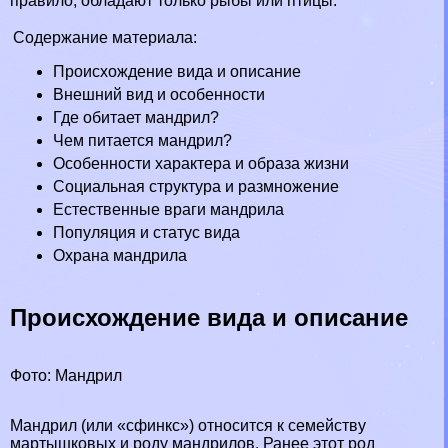
правило, обладают только рыбы или птицы.
Содержание материала:
Происхождение вида и описание
Внешний вид и особенности
Где обитает мaндрил?
Чем питается мaндрил?
Особенности хаpaктера и образа жизни
Социальная структура и размножение
Естественные враги мaндрила
Популяция и статус вида
Охрана мaндрила
Происхождение вида и описание
Фото: Maндрил
Maндрил (или «сфинкс») относится к семейству
мартышковых
и роду мaндрилов. Ранее этот род