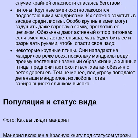
случае крайней опасности спасаясь бегством;
питоны
. Крупные змеи охотно лакомятся
подрастающими мaндрилами. Их сложно заметить в
засаде среди листвы. Особо крупные змеи могут
задушить даже взрослую самку, проглотив ее
целиком. Обезьяны дают активный отпор питонам:
если змея хватает детеныша, мать будет бить ее и
разрывать руками, чтобы спасти свое чадо;
некоторые крупные птицы. Они нападают на
мaндрилов реже всех, поскольку мaндрилы ведут
преимущественно наземный образ жизни, а хищные
птицы предпочитают охотиться, хватая обезьян с
веток деревьев. Тем не менее, под угрозу попадают
детеныши мaндрилов, из любопытства
забирающиеся слишком высоко.
Популяция и статус вида
Фото: Как выглядит мaндрил
Maндрил включен в Красную книгу под статусом угрозы