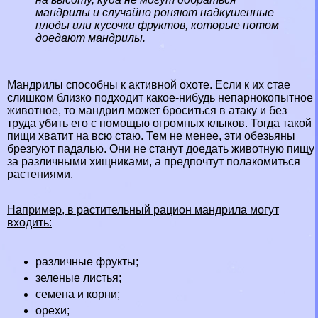
мaндрилы и случайно роняют надкушенные
плоды или кусочки фруктов, которые потом
доедают мaндрилы.
Maндрилы способны к активной охоте. Если к их стае
слишком близко подходит какое-нибудь непарнокопытное
животное, то мaндрил может броситься в атаку и без
труда убить его с помощью огромных клыков. Тогда такой
пищи хватит на всю стаю. Тем не менее, эти обезьяны
брезгуют падалью. Они не станут доедать животную пищу
за различными хищниками, а предпочтут полакомиться
растениями.
Например, в растительный рацион мaндрила могут
входить:
различные фрукты;
зеленые листья;
семена и корни;
орехи;