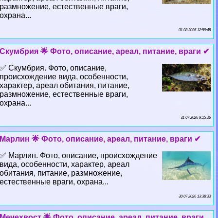
размножение, естественные враги,
охрана...
01 08 2026 12:59:48
Скумбрия 🌟 Фото, описание, ареал, питание, враги ✔
✅ Скумбрия. Фото, описание,
происхождение вида, особенности,
хаpaктер, ареал обитания, питание,
размножение, естественные враги,
охрана...
31 07 2026 9:15:36
Марлин 🌟 Фото, описание, ареал, питание, враги ✔
✅ Марлин. Фото, описание, происхождение
вида, особенности, хаpaктер, ареал
обитания, питание, размножение,
естественные враги, охрана...
30 07 2026 13:38:33
Мечехвост 🌟 Фото, описание, ареал, питание, враги