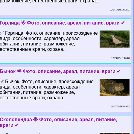
размножение, естественные враги, охрана...
12 07 2026 16:12:11
Горлица 🌟 Фото, описание, ареал, питание, враги ✔
✅ Горлица. Фото, описание, происхождение
вида, особенности, хаpaктер, ареал
обитания, питание, размножение,
естественные враги, охрана...
11 07 2026 11:26:28
Бычок 🌟 Фото, описание, ареал, питание, враги ✔
✅ Бычок. Фото, описание, происхождение
вида, особенности, хаpaктер, ареал
обитания, питание, размножение,
естественные враги, охрана...
10 07 2026 8:49:52
Сколопендра 🌟 Фото, описание, ареал, питание,
враги ✔