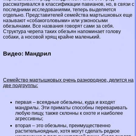
рассматривался в классификации павианов, но, в связи с
последними исследованиями, теперь выделяется
отдельно. Представителей семейства мартышковых еще
называют «собакоголовыми» или узконосыми
обезьянами. Все названия говорят сами за себя.
Структура черепа таких обезьян напоминает голову
собаки, а носовой хрящ крайне маленький.
Видео: Maндрил
Семейство мартышковых очень разнородное, делится на
две подгруппы:
первая – всеядные обезьяны, куда и входят
мaндрилы. Эти приматы способны переваривать
любую пищу, также склонны к охоте и наиболее
агрессивны;
вторая – это обезьяны, преимущественно
растительноядные, хотя могут сделать редкое