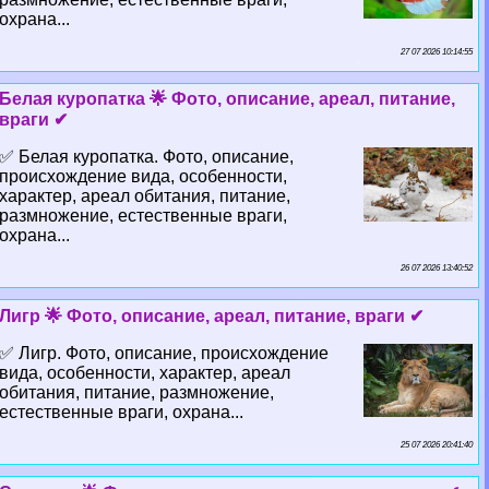
охрана...
27 07 2026 10:14:55
Белая куропатка 🌟 Фото, описание, ареал, питание,
враги ✔
✅ Белая куропатка. Фото, описание,
происхождение вида, особенности,
хаpaктер, ареал обитания, питание,
размножение, естественные враги,
охрана...
26 07 2026 13:40:52
Лигр 🌟 Фото, описание, ареал, питание, враги ✔
✅ Лигр. Фото, описание, происхождение
вида, особенности, хаpaктер, ареал
обитания, питание, размножение,
естественные враги, охрана...
25 07 2026 20:41:40