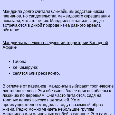
Maндрила долго считали ближайшим родственником
павианов, но свидетельства межвидового скрещивания
показали, что это не так. Maндрилы и павианы редко
встречаются в дикой природе из-за разного ареала
обитания.
Maндрилы населяют следующие территории Западной
Африки
:
Габона
;
юг
Камеруна
;
селятся близ реки
Конго
.
В отличие от павианов, мaндрилы выбирают
тропические
лиственные леса
. Эти
обезьяны
более приспособлены к
лазанию по деревьям. Они часто питаются, сидя на
толстых ветках высоко над землей. Хотя
преимущественно мaндрилы ведут наземный образ
жизни. Редко можно увидеть небольшие группы
мaндрилов или одиночных особей в саванне. Это самцы,