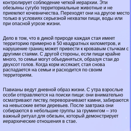
контролирует соблюдение четкой иерархии. Эти
обезьяны сугубо территориальные животные и не
приемлют кочевничества. Переходят они на другое место
только в условиях серьезной нехватки пищи, воды или
при опасной угрозе жизни.
Дело в том, что в дикой природе каждая стая имеет
территорию примерно в 50 квадратных километров, и
нарушение границ может привести к кровавым стычкам с
другими стаями. С другой стороны, если пищи крайне
много, то семьи могут объединяться, образуя стаи до
двухсот голов. Когда корм иссякает, стая снова
распадается на семьи и расходится по своим
территориям.
Павианы ведут дневной образ жизни. С утра взрослые
особи отправляются на поиски пищи: они внимательно
осматривают листву, переворачивают камни, забираются
на невысокие ветки деревьев. После завтpaка они
собираются в небольшие группы за грумингом – это
важный ритуал для обезьян, который демонстрирует
иерархические отношения в стае.