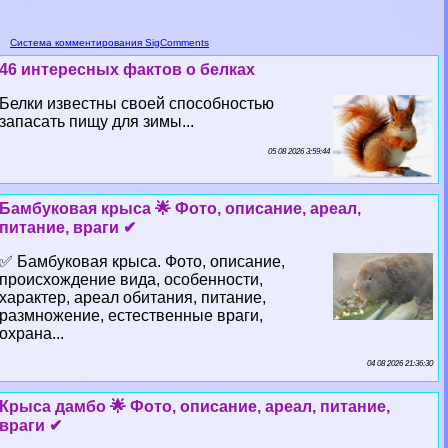
Система комментирования SigComments
46 интересных фактов о белках
Белки известны своей способностью
запасать пищу для зимы...
05 08 2026 3:59:44
Бамбуковая крыса 🌟 Фото, описание, ареал,
питание, враги ✔
✅ Бамбуковая крыса. Фото, описание,
происхождение вида, особенности,
хаpaктер, ареал обитания, питание,
размножение, естественные враги,
охрана...
04 08 2026 21:36:30
Крыса дамбо 🌟 Фото, описание, ареал, питание,
враги ✔