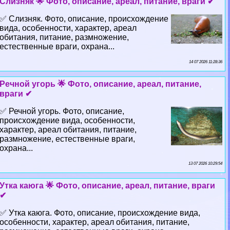
Слизняк 🌟 Фото, описание, ареал, питание, враги ✔
✅ Слизняк. Фото, описание, происхождение
вида, особенности, хаpaктер, ареал
обитания, питание, размножение,
естественные враги, охрана...
14 07 2026 11:28:36
Речной угорь 🌟 Фото, описание, ареал, питание,
враги ✔
✅ Речной угорь. Фото, описание,
происхождение вида, особенности,
хаpaктер, ареал обитания, питание,
размножение, естественные враги,
охрана...
13 07 2026 10:29:54
Утка каюга 🌟 Фото, описание, ареал, питание, враги
✔
✅ Утка каюга. Фото, описание, происхождение вида,
особенности, хаpaктер, ареал обитания, питание,