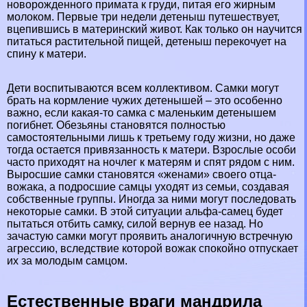
новорожденного примата к гpyди, питая его жирным
молоком. Первые три недели детеныш путешествует,
вцепившись в материнский живот. Как только он научится
питаться растительной пищей, детеныш перекочует на
спину к матери.
Дети воспитываются всем коллективом. Самки могут
брать на кормление чужих детенышей – это особенно
важно, если какая-то самка с маленьким детенышем
погибнет. Обезьяны становятся полностью
самостоятельными лишь к третьему году жизни, но даже
тогда остается привязанность к матери. Взрослые особи
часто приходят на ночлег к матерям и спят рядом с ним.
Выросшие самки становятся «женами» своего отца-
вожака, а подросшие самцы уходят из семьи, создавая
собственные группы. Иногда за ними могут последовать
некоторые самки. В этой ситуации альфа-самец будет
пытаться отбить самку, силой вернув ее назад. Но
зачастую самки могут проявить аналогичную встречную
агрессию, вследствие которой вожак спокойно отпускает
их за молодым самцом.
Естественные враги мaндрила