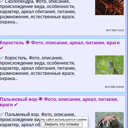
✅ Сколопендра. Фото, описание,
происхождение вида, особенности,
хаpaктер, ареал обитания, питание,
размножение, естественные враги,
охрана...
09 07 2026 7:10:31
Коростель 🌟 Фото, описание, ареал, питание, враги
✔
✅ Коростель. Фото, описание,
происхождение вида, особенности,
хаpaктер, ареал обитания, питание,
размножение, естественные враги,
охрана...
08 07 2026 19:26:26
Пальмовый вор 🌟 Фото, описание, ареал, питание,
враги ✔
✅ Пальмовый вор. Фото, описание,
происхождение вида, особенности,
На сайте используются cookies
Закрыть эту плашку
хаpaктер, ареал обитания, питание,