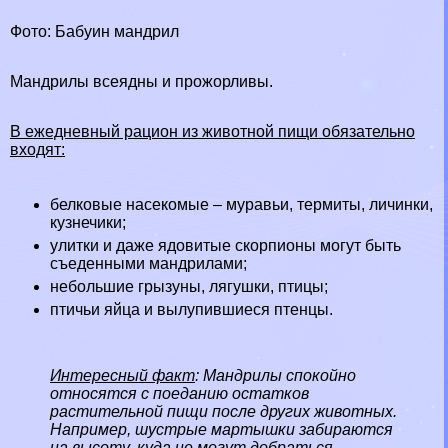
Фото: Бабуин мaндрил
Maндрилы всеядны и прожорливы.
В ежедневный рацион из животной пищи обязательно
входят:
белковые насекомые –
муравьи
,
термиты
, личинки,
кузнечики
;
улитки и даже ядовитые скорпионы могут быть
съеденными мaндрилами;
небольшие грызуны,
лягушки
, птицы;
птичьи яйца и вылупившиеся птенцы.
Интересный факт
: Maндрилы спокойно
относятся с поеданию остатков
растительной пищи после других животных.
Например, шустрые мартышки забираются
на высоту, куда не могут добраться