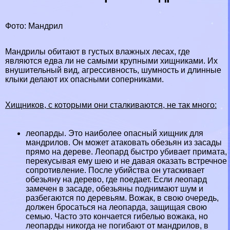
Фото: Maндрил
Maндрилы обитают в густых
влажных лесах
, где
являются едва ли не самыми крупными
хищниками
. Их
внушительный вид, агрессивность, шумность и длинные
клыки делают их опасными соперниками.
Хищников, с которыми они сталкиваются, не так много:
леопарды
. Это наиболее опасный хищник для
мaндрилов. Он может атаковать обезьян из засады
прямо на дереве. Леопард быстро убивает примата,
перекусывая ему шею и не давая оказать встречное
сопротивление. После убийства он утаскивает
обезьяну на дерево, где поедает. Если леопард
замечен в засаде, обезьяны поднимают шум и
разбегаются по деревьям. Вожак, в свою очередь,
должен бросаться на леопарда, защищая свою
семью. Часто это кончается гибелью вожака, но
леопарды никогда не погибают от мaндрилов, в