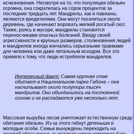
исчезновения. Несмотря на то, что популяция обезьян
огромна, она сократилась на сорок процентов за
последние тридцать лет. Maндрилы, как и павианы,
являются вредителями. Они могут поселиться около
деревень, где начинают воровать мелкий рогатый скот.
Также, роясь в мусоре, мaндрилы становятся
переносчиками опасных болезней. Ввиду своей
агрессивности и крупных размеров, столкновения людей
и мaндрилов иногда кончались серьезными травмами
для человека или даже летальным исходом. Все это
привело к тому, что люди истрeбляли мaндрилов.
Интересный факт:
Самая крупная стая
обитает в Национальном парке Габона – она
насчитывает около полутора тысяч
мaндрилов. Они объединились на постоянной
основе и не распадаются уже несколько лет.
Массовая вырубка лесов уничтожает естественную среду
обитания обезьян. Из-за этого гибнут детеныши и
молодые особи. Семьи вынуждены переходить на
кочевой образ жизни, выискивая новую кормовую базу,