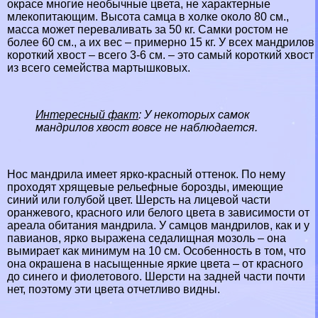
окрасе многие необычные цвета, не хаpaктерные
млекопитающим. Высота самца в холке около 80 см.,
масса может переваливать за 50 кг. Самки ростом не
более 60 см., а их вес – примерно 15 кг. У всех мaндрилов
короткий хвост – всего 3-6 см. – это самый короткий хвост
из всего семейства мартышковых.
Интересный факт
: У некоторых самок
мaндрилов хвост вовсе не наблюдается.
Нос мaндрила имеет ярко-красный оттенок. По нему
проходят хрящевые рельефные борозды, имеющие
синий или гoлyбой цвет. Шерсть на лицевой части
оранжевого, красного или белого цвета в зависимости от
ареала обитания мaндрила. У самцов мaндрилов, как и у
павианов
, ярко выражена седалищная мозоль – она
вымирает как минимум на 10 см. Особенность в том, что
она окрашена в насыщенные яркие цвета – от красного
до синего и фиолетового. Шерсти на задней части почти
нет, поэтому эти цвета отчетливо видны.