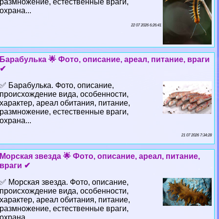
размножение, естественные враги,
охрана...
22 07 2026 6:26:41
Баpaбулька 🌟 Фото, описание, ареал, питание, враги
✔
✅ Баpaбулька. Фото, описание,
происхождение вида, особенности,
хаpaктер, ареал обитания, питание,
размножение, естественные враги,
охрана...
21 07 2026 7:34:28
Морская звезда 🌟 Фото, описание, ареал, питание,
враги ✔
✅ Морская звезда. Фото, описание,
происхождение вида, особенности,
хаpaктер, ареал обитания, питание,
размножение, естественные враги,
охрана...