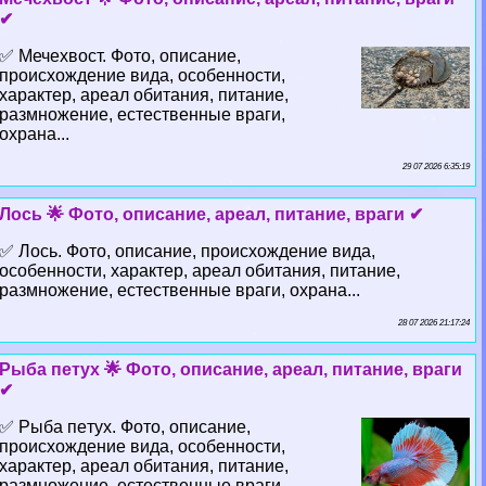
✔
✅ Мечехвост. Фото, описание,
происхождение вида, особенности,
хаpaктер, ареал обитания, питание,
размножение, естественные враги,
охрана...
29 07 2026 6:35:19
Лось 🌟 Фото, описание, ареал, питание, враги ✔
✅ Лось. Фото, описание, происхождение вида,
особенности, хаpaктер, ареал обитания, питание,
размножение, естественные враги, охрана...
28 07 2026 21:17:24
Рыба пeтyx 🌟 Фото, описание, ареал, питание, враги
✔
✅ Рыба пeтyx. Фото, описание,
происхождение вида, особенности,
хаpaктер, ареал обитания, питание,
размножение, естественные враги,