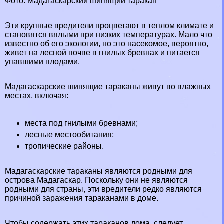
Фото: Мадагаскарский шипящий таpaкан
Эти крупные вредители процветают в теплом климате и
становятся вялыми при низких температурах. Мало что
известно об его экологии, но это насекомое, вероятно,
живет на лесной почве в гнилых бревнах и питается
упавшими плодами.
Мадагаскарские шипящие таpaканы живут во влажных
местах, включая
:
места под гнилыми бревнами;
лесные
местообитания;
тропические районы.
Мадагаскарские таpaканы являются родными для
острова Мадагаскар. Поскольку они не являются
родными для страны, эти вредители редко являются
причиной заражения таpaканами в доме.
Чтобы содержать этих таpaканов дома, следует