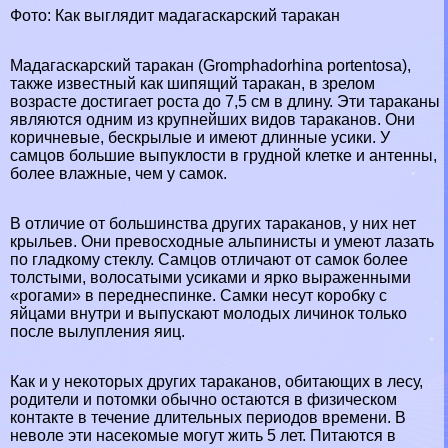
Фото: Как выглядит мадагаскарский таpaкан
Мадагаскарский таpaкан (Gromphadorhina portentosa),
также известный как шипящий таpaкан, в зрелом
возрасте достигает роста до 7,5 см в длину. Эти таpaканы
являются одним из крупнейших видов таpaканов. Они
коричневые, бескрылые и имеют длинные усики. У
самцов большие выпуклости в грудной клетке и антенны,
более влажные, чем у самок.
В отличие от большинства других таpaканов, у них нет
крыльев. Они превосходные альпинисты и умеют лазать
по гладкому стеклу. Самцов отличают от самок более
толстыми, волосатыми усиками и ярко выраженными
«рогами» в переднеспинке. Самки несут коробку с
яйцами внутри и выпускают молодых личинок только
после вылупления яиц.
Как и у некоторых других таpaканов, обитающих в лесу,
родители и потомки обычно остаются в физическом
контакте в течение длительных периодов времени. В
неволе эти насекомые могут жить 5 лет. Питаются в