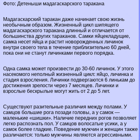
Фото: Детеныши мадагаскарского таpaкана
Мадагаскарский таpaкан даже начинает свою жизнь
необычным образом. Жизненный цикл шипящего
мадагаскарского таpaкана длинный и отличается от
большинства других таpaканов. Самки яйцекладущие,
самка несет яйца и растит новорожденных личинок
внутри своего тела в течение приблизительно 60 дней,
пока они не станут личинками первого порядка.
Одна самка может произвести до 30-60 личинок. У этого
насекомого неполный жизненный цикл: яйцо, личинка и
стадия взросления. Личинки подвергаются 6 линькам до
достижения зрелости через 7 месяцев. Личинки и
взрослые бескрылые могут жить от 2 до 5 лет.
Существуют разительные различия между полами. У
самцов большие рога позади головы, а у самок —
маленькие «шишки». Наличие передних рогов позволяет
легко распознать пол. У самцов волосатые усики, а у
самок более гладкие. Поведение мужчин и женщин также
различается: только мужчины являются агрессивными.