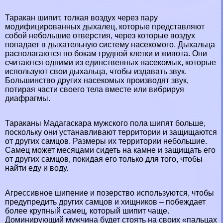
Таpaкан шипит, толкая воздух через пару
модифицированных дыхалец, которые представляют
собой небольшие отверстия, через которые воздух
попадает в дыхательную систему насекомого. Дыхальца
располагаются по бокам грудной клетки и живота. Они
считаются одними из единственных насекомых, которые
используют свои дыхальца, чтобы издавать звук.
Большинство других насекомых производят звук,
потирая части своего тела вместе или вибрируя
диафрагмы.
Таpaканы Мадагаскара мужского пола шипят больше,
поскольку они устанавливают территории и защищаются
от других самцов. Размеры их территории небольшие.
Самец может месяцами сидеть на камне и защищать его
от других самцов, покидая его только для того, чтобы
найти еду и воду.
Агрессивное шипение и позерство используются, чтобы
предупредить других самцов и хищников – побеждает
более крупный самец, который шипит чаще.
Доминирующий мужчина будет стоять на своих «пальцах