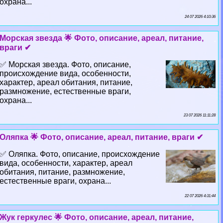
охрана...
24 07 2026 4:10:36
Морская звезда 🌟 Фото, описание, ареал, питание,
враги ✔
✅ Морская звезда. Фото, описание,
происхождение вида, особенности,
хаpaктер, ареал обитания, питание,
размножение, естественные враги,
охрана...
23 07 2026 11:11:28
Оляпка 🌟 Фото, описание, ареал, питание, враги ✔
✅ Оляпка. Фото, описание, происхождение
вида, особенности, хаpaктер, ареал
обитания, питание, размножение,
естественные враги, охрана...
22 07 2026 4:31:44
Жук геркулес 🌟 Фото, описание, ареал, питание,