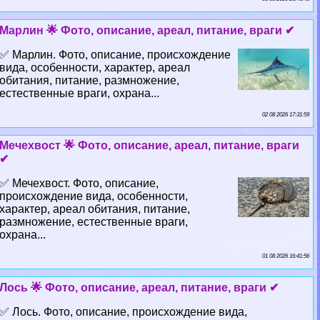
Марлин 🌟 Фото, описание, ареал, питание, враги ✔
✅ Марлин. Фото, описание, происхождение
вида, особенности, хаpaктер, ареал
обитания, питание, размножение,
естественные враги, охрана...
02 08 2026 17:31:59
Мечехвост 🌟 Фото, описание, ареал, питание, враги
✔
✅ Мечехвост. Фото, описание,
происхождение вида, особенности,
хаpaктер, ареал обитания, питание,
размножение, естественные враги,
охрана...
01 08 2026 16:41:56
Лось 🌟 Фото, описание, ареал, питание, враги ✔
✅ Лось. Фото, описание, происхождение вида,