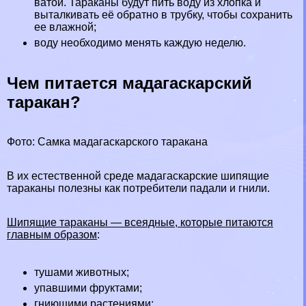
ватой. Таpaканы будут пить воду из хлопка и
выталкивать её обратно в трубку, чтобы сохранить
ее влажной;
воду необходимо менять каждую неделю.
Чем питается мадагаскарский
таpaкан?
Фото: Самка мадагаскарского таpaкана
В их естественной среде мадагаскарские шипящие
таpaканы полезны как потребители падали и гнили.
Шипящие таpaканы — всеядные, которые питаются
главным образом
:
тушами животных;
упавшими фруктами;
гниющими растениями;