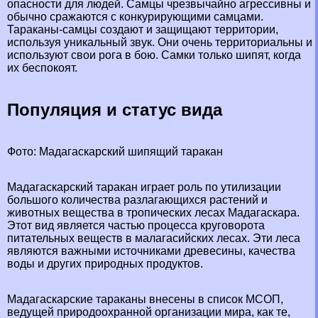
опасности для людей. Самцы чрезвычайно агрессивны и
обычно сражаются с конкурирующими самцами.
Таpaканы-самцы создают и защищают территории,
используя уникальный звук. Они очень территориальны и
используют свои рога в бою. Самки только шипят, когда
их беспокоят.
Популяция и статус вида
Фото: Мадагаскарский шипящий таpaкан
Мадагаскарский таpaкан играет роль по утилизации
большого количества разлагающихся растений и
животных вещества в
тропических лесах
Мадагаскара.
Этот вид является частью процесса круговорота
питательных веществ в малагасийских лесах. Эти леса
являются важными источниками древесины, качества
воды и других природных продуктов.
Мадагаскарские таpaканы внесены в список МСОП,
ведущей природоохранной организации мира, как те,