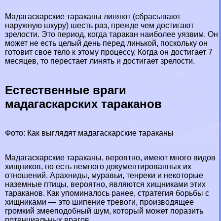
Мадагаскарские таpaканы линяют (сбрасывают
наружную шкуру) шесть раз, прежде чем достигают
зрелости. Это период, когда таpaкан наиболее уязвим. Он
может не есть целый день перед линькой, поскольку он
готовит свое тело к этому процессу. Когда он достигает 7
месяцев, то перестает линять и достигает зрелости.
Естественные враги
мадагаскарских таpaканов
Фото: Как выглядят мадагаскарские таpaканы
Мадагаскарские таpaканы, вероятно, имеют много видов
хищников
, но есть немного документированных их
отношений. Арахниды,
муравьи
, тенреки и некоторые
наземные птицы, вероятно, являются хищниками этих
таpaканов. Как упоминалось ранее, стратегия борьбы с
хищниками — это шипение тревоги, производящее
громкий змееподобный шум, который может поразить
потенциальных врагов.