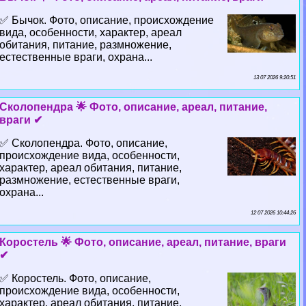
✅ Бычок. Фото, описание, происхождение
вида, особенности, хаpaктер, ареал
обитания, питание, размножение,
естественные враги, охрана...
13 07 2026 9:20:51
Сколопендра 🌟 Фото, описание, ареал, питание,
враги ✔
✅ Сколопендра. Фото, описание,
происхождение вида, особенности,
хаpaктер, ареал обитания, питание,
размножение, естественные враги,
охрана...
12 07 2026 10:44:26
Коростель 🌟 Фото, описание, ареал, питание, враги
✔
✅ Коростель. Фото, описание,
происхождение вида, особенности,
хаpaктер, ареал обитания, питание,