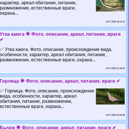
хаpaктер, ареал обитания, питание,
размножение, естественные враги,
охрана...
16 07 2026 18:12:41
Утка каюга 🌟 Фото, описание, ареал, питание, враги
✔
✅ Утка каюга. Фото, описание, происхождение вида,
особенности, хаpaктер, ареал обитания, питание,
размножение, естественные враги, охрана...
15 07 2026 12:34:56
Горлица 🌟 Фото, описание, ареал, питание, враги ✔
✅ Горлица. Фото, описание, происхождение
вида, особенности, хаpaктер, ареал
обитания, питание, размножение,
естественные враги, охрана...
14 07 2026 10:29:48
Бычок 🌟 Фото, описание, ареал, питание, враги ✔