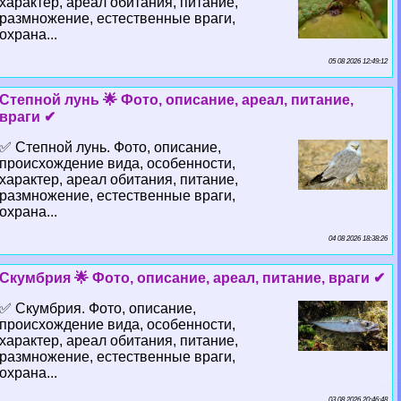
хаpaктер, ареал обитания, питание,
размножение, естественные враги,
охрана...
05 08 2026 12:49:12
Степной лунь 🌟 Фото, описание, ареал, питание,
враги ✔
✅ Степной лунь. Фото, описание,
происхождение вида, особенности,
хаpaктер, ареал обитания, питание,
размножение, естественные враги,
охрана...
04 08 2026 18:38:26
Скумбрия 🌟 Фото, описание, ареал, питание, враги ✔
✅ Скумбрия. Фото, описание,
происхождение вида, особенности,
хаpaктер, ареал обитания, питание,
размножение, естественные враги,
охрана...
03 08 2026 20:46:48