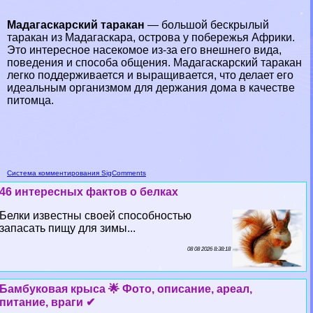
Мадагаскарский таpaкан
— большой бескрылый
таpaкан из Мадагаскара, острова у побережья
Африки
.
Это интересное насекомое из-за его внешнего вида,
поведения и способа общения. Мадагаскарский таpaкан
легко поддерживается и выращивается, что делает его
идеальным организмом для держания дома в качестве
питомца.
Система комментирования SigComments
46 интересных фактов о белках
Белки известны своей способностью
запасать пищу для зимы...
08 08 2026 8:38:18
Бамбуковая крыса 🌟 Фото, описание, ареал,
питание, враги ✔