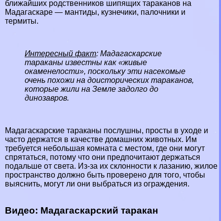
ближайших родственников шипящих таpaканов на
Мадагаскаре — мантиды,
кузнечики
, палочники и
термиты
.
Интересный факт
: Мадагаскарские
таpaканы известны как «живые
окаменелости», поскольку эти насекомые
очень похожи на
доисторических
таpaканов,
которые жили на Земле задолго до
динозавров
.
Мадагаскарские таpaканы послушны, просты в уходе и
часто держатся в качестве домашних животных. Им
требуется небольшая комната с местом, где они могут
спрятаться, потому что они предпочитают держаться
подальше от света. Из-за их склонности к лазанию, жилое
прострaнcтво должно быть проверено для того, чтобы
выяснить, могут ли они выбраться из ограждения.
Видео: Мадагаскарский таpaкан