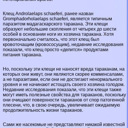
Клещ Androlaelaps schaeferi, ранее назван
Gromphadorholaelaps schaeferi, является типичным
паразитом мадагаскарского таpaкана. Эти клещи
образуют небольшие скопления от четырех до шести
особей в основании ноги их хозяина таpaкана. Хотя
первоначально считалось, что этот клещ был
кровоточащим (кровососущим), недавние исследования
показали, что клещ просто «делится» продуктами
питания таpaкана.
Но, поскольку эти клещи не наносят вреда таpaканам, на
которых они живут, они являются скорее комменсалами,
а не паразитами, если они не достигают нeнopмaльного
уровня и не начинают истощать своего хозяина голодом.
Недавние исследования показали, что эти клещи также
могут иметь полезные свойства для таpaканов, поскольку
они очищают поверхности таpaканов от спор патогенной
плесени, что, в свою очередь, увеличивает ожидаемую
продолжительность жизни таpaканов.
Сами же насекомые не представляют никакой известной