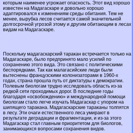
которым наименее угрожает опасность. Этот вид хорошо
известен на Мадагаскаре и довольно хорошо
адаптировался к изменениям среды обитания. Тем не
менее, вырубка лесов считается самой значительной
долгосрочной угрозой этому и другим обитающим в лесах
видам на Мадагаскаре.
Поскольку мадагаскарский таpaкан встречается только на
Мадагаскаре, было предпринято мало усилий по
сохранению этого вида. Это связано с политическими
беспорядками. Так как малагасийские люди были
вытеснены французскими колонизаторами в 1960-х
годах, страна прошла путь от диктатуры к демократии.
Полевым биологам трудно исследовать область из-за
редкой сети проходимых дорог. В последние годы
благодаря «освобождению» и международной помощи
биологам стало легче изучать Мадагаскар с упором на
шипящего таpaкана. Мадагаскарские таpaканы толпятся
в лесу. Эти очаги естественного леса умирают в
результате деградации и фрагментации, и из-за этого
Мадагаскар стал главным приоритетом для биологов,
занимающихся вопросами сохранения видов.