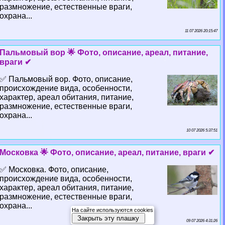
размножение, естественные враги,
охрана...
11 07 2026 20:15:47
Пальмовый вор 🌟 Фото, описание, ареал, питание,
враги ✔
✅ Пальмовый вор. Фото, описание,
происхождение вида, особенности,
хаpaктер, ареал обитания, питание,
размножение, естественные враги,
охрана...
10 07 2026 5:37:51
Московка 🌟 Фото, описание, ареал, питание, враги ✔
✅ Московка. Фото, описание,
происхождение вида, особенности,
хаpaктер, ареал обитания, питание,
размножение, естественные враги,
охрана...
На сайте используются cookies
Закрыть эту плашку
09 07 2026 4:31:26