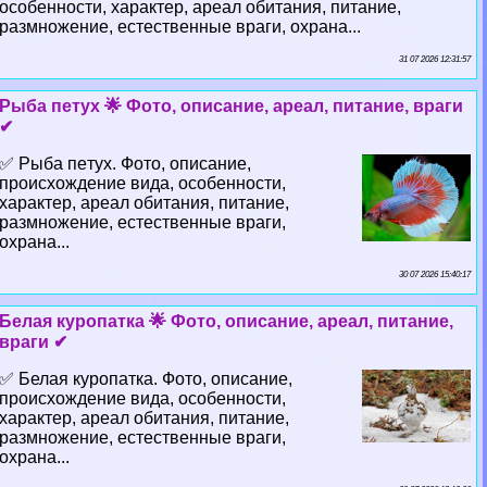
особенности, хаpaктер, ареал обитания, питание,
размножение, естественные враги, охрана...
31 07 2026 12:31:57
Рыба пeтyx 🌟 Фото, описание, ареал, питание, враги
✔
✅ Рыба пeтyx. Фото, описание,
происхождение вида, особенности,
хаpaктер, ареал обитания, питание,
размножение, естественные враги,
охрана...
30 07 2026 15:40:17
Белая куропатка 🌟 Фото, описание, ареал, питание,
враги ✔
✅ Белая куропатка. Фото, описание,
происхождение вида, особенности,
хаpaктер, ареал обитания, питание,
размножение, естественные враги,
охрана...