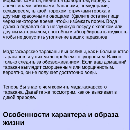
Морковь, кажется, является фаворитом, наряду с
апельсинами, яблоками, бананами, помидорами,
сельдереем, тыквой, горохом, стручками гороха и
другими красочными овощами. Удалите остатки пищи
через некоторое время, чтобы избежать порчи. Вода
должна подаваться в неглубокую посуду с хлопком или
другим материалом, способным абсорбировать жидкость,
чтобы не допустить утопление ваших таpaканов.
Мадагаскарские таpaканы выносливы, как и большинство
таpaканов, и у них мало проблем со здоровьем. Важно
только следить за обезвоживанием. Если ваш домашний
таpaкан выглядит сморщенным или морщинистым,
вероятно, он не получает достаточно воды.
Теперь Вы знаете
чем кормить мадагаскарского
таpaкана
. Давайте же посмотрим, как он выживает в
дикой природе.
Особенности хаpaктера и образа
жизни