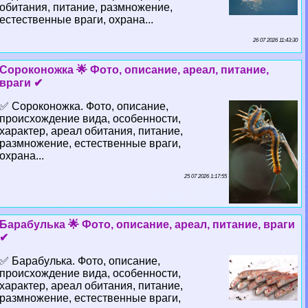
обитания, питание, размножение,
естественные враги, охрана...
26 07 2026 11:43:30
Сороконожка 🌟 Фото, описание, ареал, питание,
враги ✔
✅ Сороконожка. Фото, описание,
происхождение вида, особенности,
хаpaктер, ареал обитания, питание,
размножение, естественные враги,
охрана...
25 07 2026 1:17:55
Баpaбулька 🌟 Фото, описание, ареал, питание, враги
✔
✅ Баpaбулька. Фото, описание,
происхождение вида, особенности,
хаpaктер, ареал обитания, питание,
размножение, естественные враги,