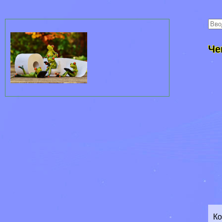
Че
Ко