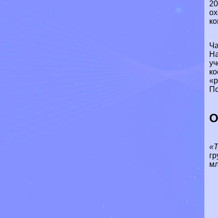
20
ох
ко
Ча
На
уч
ко
«
По
О
«Т
гр
мл