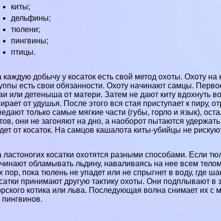
киты;
дельфины;
тюлени;
пингвины;
птицы.
 каждую добычу у косаток есть свой метод охоты. Охоту на 
уппы есть свои обязанности. Охоту начинают самцы. Первое,
аи или детеныша от матери. Затем не дают киту вдохнуть во
ирает от удушья. После этого вся стая приступает к пиру, 
едают только самые мягкие части (губы, горло и язык), ост
тов, они не загоняют на дно, а наоборот пытаются удержать
дет от косаток. На самцов кашалота киты-убийцы не рискуют
 ластоногих косатки охотятся разными способами. Если тюл
чинают обламывать льдину, наваливаясь на нее всем тело
х пор, пока тюлень не упадет или не спрыгнет в воду, где ша
сатки принимают другую тактику охоты. Они подплывают в 
рского котика или льва. Последующая волна снимает их с 
 пингвинов.