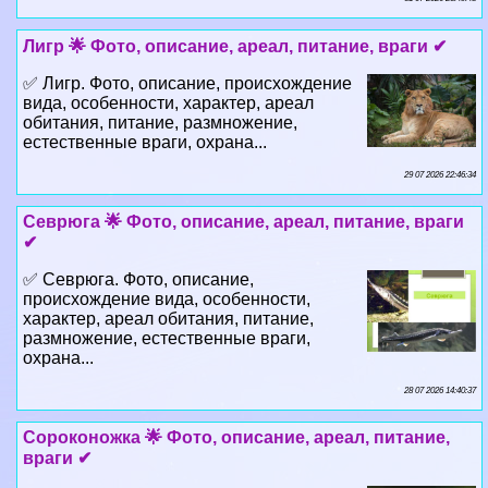
✅ Лигр. Фото, описание, происхождение
вида, особенности, хаpaктер, ареал
обитания, питание, размножение,
естественные враги, охрана...
29 07 2026 22:46:34
Севрюга 🌟 Фото, описание, ареал, питание, враги
✔
✅ Севрюга. Фото, описание,
происхождение вида, особенности,
хаpaктер, ареал обитания, питание,
размножение, естественные враги,
охрана...
28 07 2026 14:40:37
Сороконожка 🌟 Фото, описание, ареал, питание,
враги ✔
✅ Сороконожка. Фото, описание,
происхождение вида, особенности,
хаpaктер, ареал обитания, питание,
размножение, естественные враги,