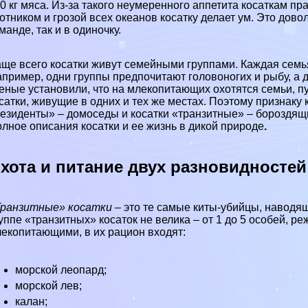
0 кг мяса. Из-за такого неумеренного аппетита косаткам п
отником и грозой всех океанов косатку делает ум. Это дов
мaнде, так и в одиночку.
ще всего косатки живут семейными группами. Каждая семь
пример, одни группы предпочитают головоногих и рыбу, а 
еные установили, что на млекопитающих охотятся семьи, 
сатки, живущие в одних и тех же местах. Поэтому признаку 
резиденты»
–
домоседы и косатки «транзитные»
–
бороздящи
лное описания косатки и ее жизнь в дикой природе
.
хота и питание двух разновидностей
ранзитные» косатки –
это те самые киты-убийцы, наводящ
уппе «транзитных» косаток не велика – от 1 до 5 особей, р
екопитающими, в их рацион входят:
морской леопард;
морской лев;
калан;