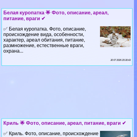
✅ Белая куропатка. Фото, описание,
происхождение вида, особенности,
хаpaктер, ареал обитания, питание,
размножение, естественные враги,
охрана...
30 07 2026 20:30:43
Криль 🌟 Фото, описание, ареал, питание, враги ✔
✅ Криль. Фото, описание, происхождение
вида, особенности, хаpaктер, ареал
обитания, питание, размножение,
естественные враги, охрана...