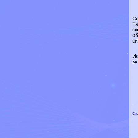
Се
Та
ск
об
си
Ис
м
Сис