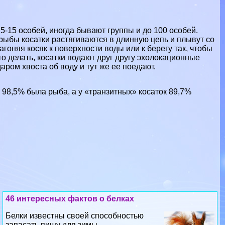
5-15 особей, иногда бывают группы и до 100 особей.
рыбы косатки растягиваются в длинную цепь и плывут со
агоняя косяк к поверхности воды или к берегу так, чтобы
о делать, косатки подают друг другу эхолокационные
аром хвоста об воду и тут же ее поедают.
 98,5% была рыба, а у «транзитных» косаток 89,7%
46 интересных фактов о белках
Белки известны своей способностью
запасать пищу для зимы...
09 08 2026 12:14:26