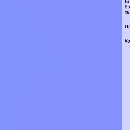
Бы
бр
хв
На
К