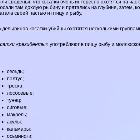
ли сведенья, что косатки очень интересно охотятся на чаек
осали там дохлую рыбину и прятались на глубине, затем, к
атала своей пастью и птицу и рыбу.
 дельфинов косатки-убийцы охотятся несколькими группами,
осатки «резиденты»
употрeбляют в пищу рыбу и моллюсков
сельдь;
палтус;
треска;
лососевые;
тунец;
сиговые;
макрель;
акулы;
кальмары;
осьминоги;