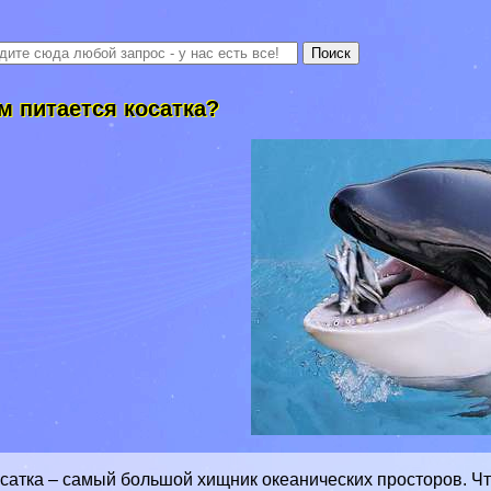
м питается косатка?
сатка – самый большой хищник океанических просторов. Чт