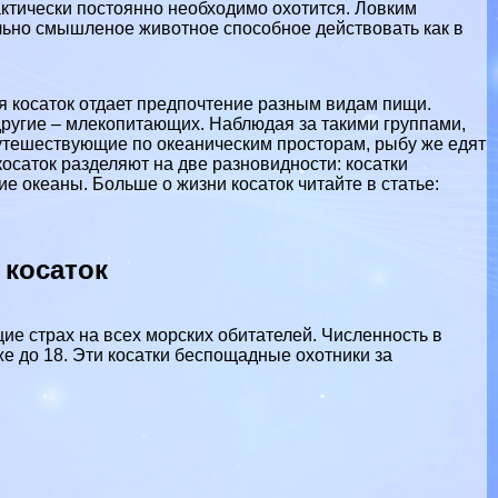
paктически постоянно необходимо охотится. Ловким
ольно смышленое животное способное действовать как в
я косаток отдает предпочтение разным видам пищи.
другие – млекопитающих. Наблюдая за такими группами,
путешествующие по океаническим просторам, рыбу же едят
косаток разделяют на две разновидности: косатки
е океаны. Больше о жизни косаток читайте в статье:
 косаток
ие страх на всех морских обитателей. Численность в
еже до 18. Эти косатки беспощадные охотники за