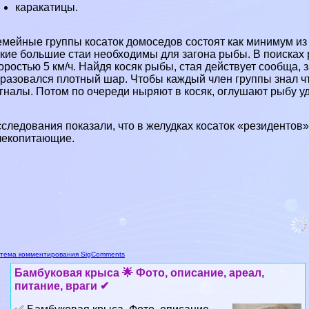
каpaкатицы.
мейные группы косаток домоседов состоят как минимум из 
кие большие стаи необходимы для загона рыбы. В поисках 
оростью 5 км/ч. Найдя косяк рыбы, стая действует сообща, з
разовался плотный шар. Чтобы каждый члeн группы знал чт
гналы. Потом по очереди ныряют в косяк, оглушают рыбу уд
следования показали, что в желудках косаток «резидентов»
лекопитающие.
тема комментирования SigComments
Бамбуковая крыса 🌟 Фото, описание, ареал,
питание, враги ✔
✅ Бамбуковая крыса. Фото, описание,
происхождение вида, особенности,
хаpaктер, ареал обитания, питание,
размножение, естественные враги,