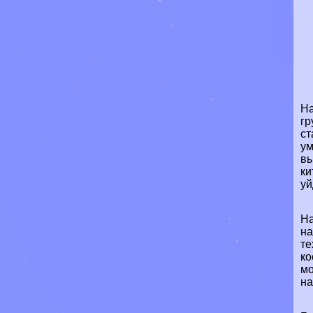
На
гр
ст
ум
вы
ки
уй
На
на
те
ко
мо
на