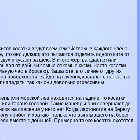
китов косатки ведут всем семейством. У каждого члeна
 что они делают, это пытаются отделить одного кита от
здух и кусают за шею. В итоге жертва сдается или
отрывая от добычи самые лакомые куски. Часто косатки
альную часть бросают. Кашалота, в отличие от других
 на поверхности. Зайдя на глубину, кашалот с легкостью
 нападать, так как они довольно агрессивны.
ень или морской лев находится на льдине, то косатки
м или тараня головой. Такие маневры они совершают до
нсов на спасения у него нет. Когда ластоногие на берегу,
зону прибоя и хватают только что выплывшего на берег
мели вместе с добычей. Примерно также косатки охотятся