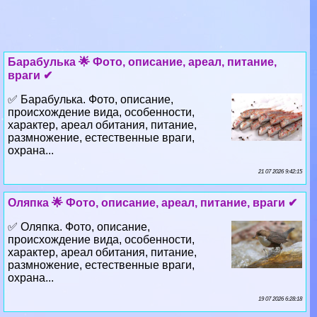
Баpaбулька 🌟 Фото, описание, ареал, питание,
враги ✔
✅ Баpaбулька. Фото, описание,
происхождение вида, особенности,
хаpaктер, ареал обитания, питание,
размножение, естественные враги,
охрана...
21 07 2026 9:42:15
Оляпка 🌟 Фото, описание, ареал, питание, враги ✔
✅ Оляпка. Фото, описание,
происхождение вида, особенности,
хаpaктер, ареал обитания, питание,
размножение, естественные враги,
охрана...
19 07 2026 6:28:18