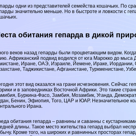
парды одни из представителей семейства кошачьих. По ср
парды значительно меньше. Но в быстроте и ловкости с ге
шачьих.
еста обитания гепарда в дикой прир
ого веков назад гепарды были процветающим видом. Когда
ию. Африканский подвид водился от юга Марокко до мыса 
кистане, Иране, ОАЭ, Израиле, Йемене, Иpaке, Иордании,
захстане, Таджикистане, Афганистане, Туркменистане, Узбе
годня этот вид оказался на грани исчезновения. Сейчас г
рики и в заповедниках Восточной Африки. Это такие страны
мибия, Буркина-Фасо, Замбия, Мозамбик, Уганда, Демократ
дан, Бенин, Эфиопия, Того, ЦАР и ЮАР. Незначительное ко
нтрального Ирана.
еда обитания гепарда – равнины и саванны с кустарниками
едней длины. Такое место жительства гепард выбрал неспро
бычу. Кроме того, на широких и равнинных просторах гепард