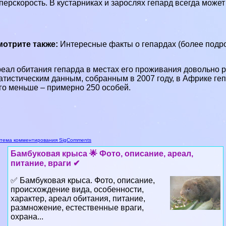
перскорость. В кустарниках и зарослях гепард всегда может 
отрите также:
Интересные факты о гепардах (более подр
еал обитания гепарда в местах его проживания довольно 
атистическим данным, собранным в 2007 году, в Африке геп
го меньше – примерно 250 особей.
тема комментирования SigComments
Бамбуковая крыса 🌟 Фото, описание, ареал,
питание, враги ✔
✅ Бамбуковая крыса. Фото, описание,
происхождение вида, особенности,
хаpaктер, ареал обитания, питание,
размножение, естественные враги,
охрана...