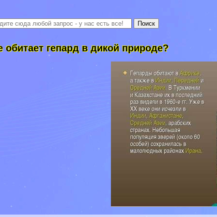
е обитает гепард в дикой природе?