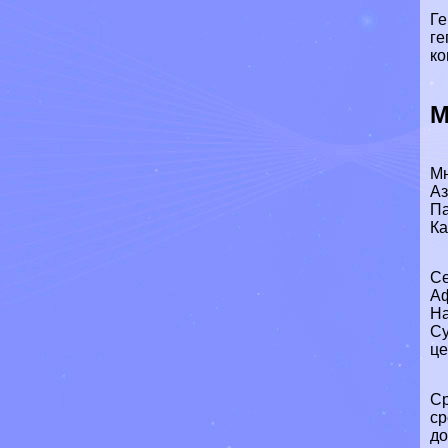
Ге
ге
ко
М
Мн
Аз
Па
Ка
Се
Аф
На
Су
це
Ср
ср
до