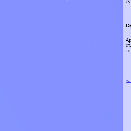
су
См
Ар
ст
то
Сис