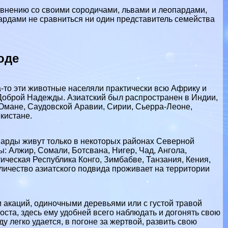
авнению со своими сородичами, львами и леопардами,
пардами не сравниться ни один представитель семейства
оде
-то эти животные населяли пpaктически всю Африку и
Доброй Надежды. Азиатский был распространен в Индии,
 Омане, Саудовской Аравии, Сирии, Сьерра-Леоне,
кистане.
епарды живут только в некоторых районах Северной
: Алжир, Сомали, Ботсвана, Нигер, Чад, Ангола,
ическая Республика Конго, Зимбабве, Танзания, Кения,
личество азиатского подвида проживает на территории
 акаций, одиночными деревьями или с густой травой
ста, здесь ему удобней всего наблюдать и догонять свою
у легко удается, в погоне за жертвой, развить свою