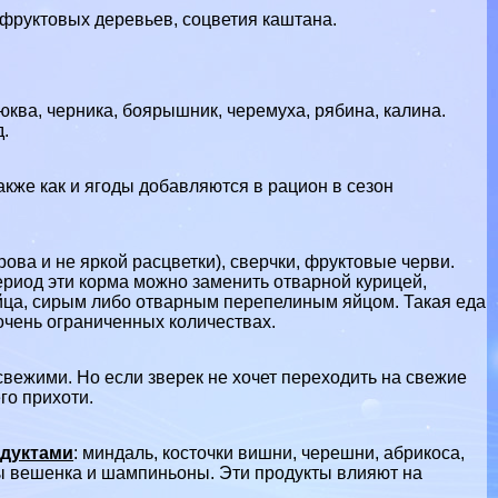
 фруктовых деревьев, соцветия каштана.
юква, черника, боярышник, черемуха, рябина, калина.
.
Также как и ягоды добавляются в рацион в сезон
рова и не яркой расцветки), сверчки, фруктовые черви.
период эти корма можно заменить отварной курицей,
яйца, сирым либо отварным перепелиным яйцом. Такая еда
 очень ограниченных количествах.
свежими. Но если зверек не хочет переходить на свежие
го прихоти.
одуктами
: миндаль, косточки вишни, черешни, абрикоса,
ибы вешенка и шампиньоны. Эти продукты влияют на