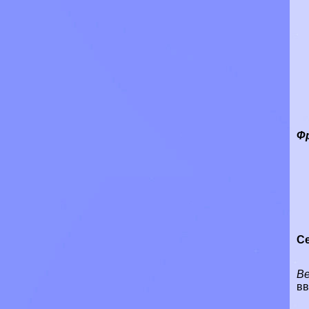
Ф
С
Ве
вв