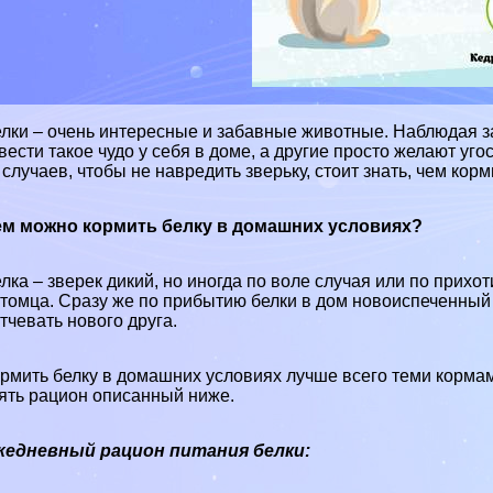
лки – очень интересные и забавные животные. Наблюдая за 
вести такое чудо у себя в доме, а другие просто желают у
 случаев, чтобы не навредить зверьку, стоит знать, чем корм
ем можно кормить белку в домашних условиях?
лка – зверек дикий, но иногда по воле случая или по прихо
томца. Сразу же по прибытию белки в дом новоиспеченный 
тчевать нового друга.
ормить
белку в домашних условиях
лучше всего теми кормам
ять рацион описанный ниже.
жедневный рацион питания белки: