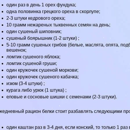
один раз в день 1 орех фундука;
одна половинка грецкого ореха в скорлупе;
2-3 штуки кедрового ореха;
10 грамм нежареных тыквенных семян на день;
один сушеный шиповник;
сушеный боярышник (1-2 штуки) ;
5-10 грамм сушеных грибов (белые, маслята, опята, под
вешенок;
ломтик сушеного яблока;
ломтик сушеной груши;
один кружочек сушеной моркови;
один кружочек сушеного кабачка;
изюм (3-4 штуки) ;
курага либо урюк (1 штука) ;
еловые и сосновые шишки с семенами (2-3 штуки).
едневный рацион белки стоит разбавлять следующими пр
один каштан раз в 3-4 дня, если конский, то только 1 раз