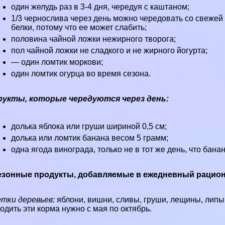
один желудь раз в 3-4 дня, чередуя с каштаном;
1/3 чернослива через день можно чередовать со свежей 
белки, потому что ее может слабить;
половина чайной ложки нежирного творога;
пол чайной ложки не сладкого и не жирного йогурта;
— один ломтик моркови;
один ломтик огурца во время сезона.
рукты, которые чередуются через день:
долька яблока или груши шириной 0,5 см;
долька или ломтик банана весом 5 грамм;
одна ягода винограда, только не в тот же день, что бана
езонные продукты, добавляемые в ежедневный рацио
тки деревьев:
яблони, вишни, сливы, груши, лещины, липы,
одить эти корма нужно с мая по октябрь.