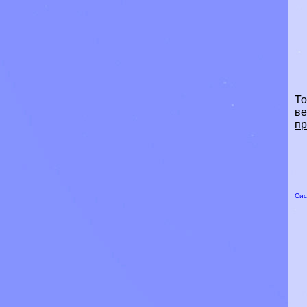
То
ве
пр
Сис