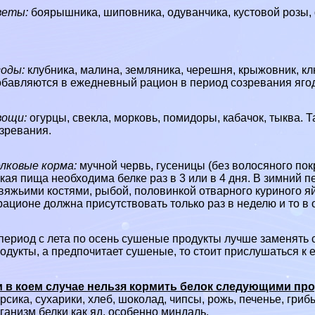
веты:
боярышника, шиповника, одуванчика, кустовой розы,
оды:
клубника, малина, земляника, черешня, крыжовник, кл
бавляются в ежедневный рацион в период созревания ягод
вощи:
огурцы, свекла, морковь, помидоры, кабачок, тыква. 
зревания.
лковые корма:
мучной червь, гусеницы (без волосяного пок
кая пища необходима белке раз в 3 или в 4 дня. В зимний 
вяжьими костями, рыбой, половинкой отварного куриного 
рационе должна присутствовать только раз в неделю и то в
период с лета по осень сушеные продукты лучше заменять 
одукты, а предпочитает сушеные, то стоит прислушаться к е
и в коем случае нельзя кормить белок следующими пр
рсика, сухарики, хлеб, шоколад, чипсы, рожь, печенье, гр
ганизм белки как яд, особенно миндаль.