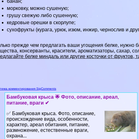
банан;
морковку, можно сушеную;
грушу свежую либо сушенную;
кедровые орешки в скорлупе;
сухофрукты (курага, урюк, изюм, инжир, чернослив и друг
лько прежде чем предлагать ваши угощения белке, нужно б
щества, консерванты, красители, ароматизаторы, сахар, с
едлагайте белке миндаль или другие косточки от фруктов, 
тема комментирования SigComments
Бамбуковая крыса 🌟 Фото, описание, ареал,
питание, враги ✔
✅ Бамбуковая крыса. Фото, описание,
происхождение вида, особенности,
хаpaктер, ареал обитания, питание,
размножение, естественные враги,
охрана...