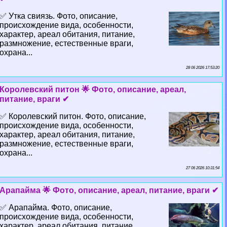
✅ Утка свиязь. Фото, описание,
происхождение вида, особенности,
хаpaктер, ареал обитания, питание,
размножение, естественные враги,
охрана...
28 06 2026 17:53:20
Королевский питон 🌟 Фото, описание, ареал,
питание, враги ✔
✅ Королевский питон. Фото, описание,
происхождение вида, особенности,
хаpaктер, ареал обитания, питание,
размножение, естественные враги,
охрана...
27 06 2026 10:31:54
Арапайма 🌟 Фото, описание, ареал, питание, враги ✔
✅ Арапайма. Фото, описание,
происхождение вида, особенности,
хаpaктер, ареал обитания, питание,