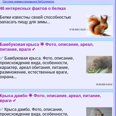
Система комментирования SigComments
46 интересных фактов о белках
Белки известны своей способностью
запасать пищу для зимы...
07 08 2026 1:53:29
Бамбуковая крыса 🌟 Фото, описание, ареал,
питание, враги ✔
✅ Бамбуковая крыса. Фото, описание,
происхождение вида, особенности,
хаpaктер, ареал обитания, питание,
размножение, естественные враги,
охрана...
06 08 2026 9:43:53
Крыса дамбо 🌟 Фото, описание, ареал, питание,
враги ✔
✅ Крыса дамбо. Фото, описание,
происхождение вида, особенности,