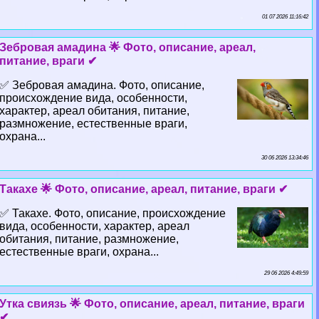
01 07 2026 11:16:42
Зебровая амадина 🌟 Фото, описание, ареал,
питание, враги ✔
✅ Зебровая амадина. Фото, описание,
происхождение вида, особенности,
хаpaктер, ареал обитания, питание,
размножение, естественные враги,
охрана...
30 06 2026 13:34:46
Такахе 🌟 Фото, описание, ареал, питание, враги ✔
✅ Такахе. Фото, описание, происхождение
вида, особенности, хаpaктер, ареал
обитания, питание, размножение,
естественные враги, охрана...
29 06 2026 4:49:59
Утка свиязь 🌟 Фото, описание, ареал, питание, враги
✔