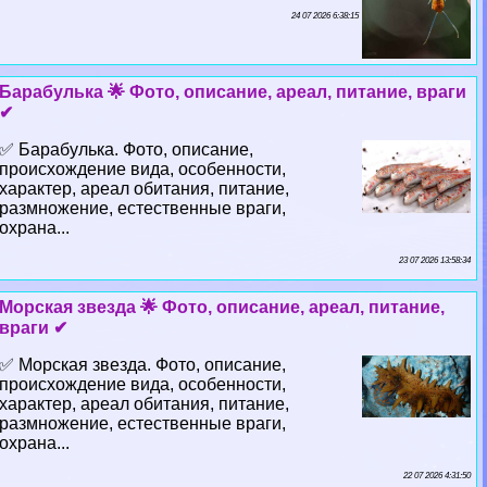
24 07 2026 6:38:15
Баpaбулька 🌟 Фото, описание, ареал, питание, враги
✔
✅ Баpaбулька. Фото, описание,
происхождение вида, особенности,
хаpaктер, ареал обитания, питание,
размножение, естественные враги,
охрана...
23 07 2026 13:58:34
Морская звезда 🌟 Фото, описание, ареал, питание,
враги ✔
✅ Морская звезда. Фото, описание,
происхождение вида, особенности,
хаpaктер, ареал обитания, питание,
размножение, естественные враги,
охрана...
22 07 2026 4:31:50