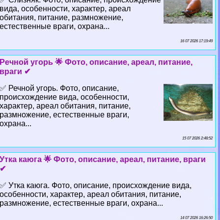
вида, особенности, хаpaктер, ареал
обитания, питание, размножение,
естественные враги, охрана...
16 07 2026 17:19:49
Речной угорь 🌟 Фото, описание, ареал, питание,
враги ✔
✅ Речной угорь. Фото, описание,
происхождение вида, особенности,
хаpaктер, ареал обитания, питание,
размножение, естественные враги,
охрана...
15 07 2026 2:48:52
Утка каюга 🌟 Фото, описание, ареал, питание, враги
✔
✅ Утка каюга. Фото, описание, происхождение вида,
особенности, хаpaктер, ареал обитания, питание,
размножение, естественные враги, охрана...
14 07 2026 16:26:50