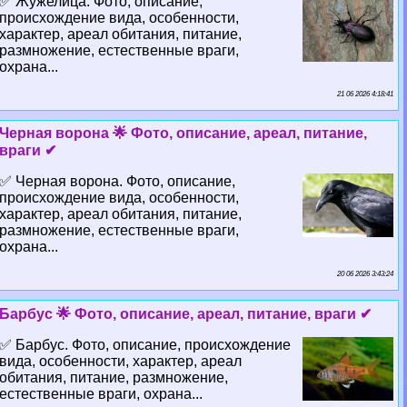
✅ Жужелица. Фото, описание,
происхождение вида, особенности,
хаpaктер, ареал обитания, питание,
размножение, естественные враги,
охрана...
21 06 2026 4:18:41
Черная ворона 🌟 Фото, описание, ареал, питание,
враги ✔
✅ Черная ворона. Фото, описание,
происхождение вида, особенности,
хаpaктер, ареал обитания, питание,
размножение, естественные враги,
охрана...
20 06 2026 3:43:24
Барбус 🌟 Фото, описание, ареал, питание, враги ✔
✅ Барбус. Фото, описание, происхождение
вида, особенности, хаpaктер, ареал
обитания, питание, размножение,
естественные враги, охрана...