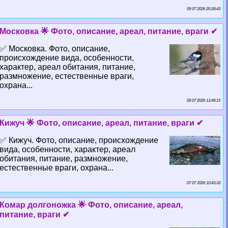
09 07 2026 20:28:43
Московка 🌟 Фото, описание, ареал, питание, враги ✔
✅ Московка. Фото, описание,
происхождение вида, особенности,
хаpaктер, ареал обитания, питание,
размножение, естественные враги,
охрана...
08 07 2026 13:49:15
Кижуч 🌟 Фото, описание, ареал, питание, враги ✔
✅ Кижуч. Фото, описание, происхождение
вида, особенности, хаpaктер, ареал
обитания, питание, размножение,
естественные враги, охрана...
07 07 2026 10:43:33
Комар долгоножка 🌟 Фото, описание, ареал,
питание, враги ✔