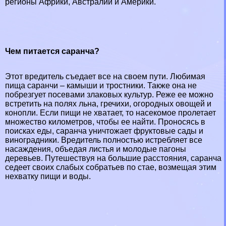
регионы Африки, Австралии и Америки.
Чем питается саранча?
Этот вредитель съедает все на своем пути. Любимая
пища саранчи – камыши и тростники. Также она не
побрезгует посевами злаковых культур. Реже ее можно
встретить на полях льна, гречихи, огородных овощей и
конопли. Если пищи не хватает, то насекомое пролетает
множество километров, чтобы ее найти. Проносясь в
поисках еды, саранча уничтожает фруктовые сады и
виноградники. Вредитель полностью истрeбляет все
насаждения, объедая листья и молодые пагоны
деревьев. Путешествуя на большие расстояния, саранча
седеет своих слабых собратьев по стае, возмещая этим
нехватку пищи и воды.