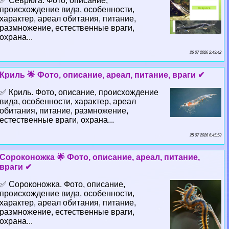
✅ Севрюга. Фото, описание,
происхождение вида, особенности,
хаpaктер, ареал обитания, питание,
размножение, естественные враги,
охрана...
26 07 2026 2:49:42
Криль 🌟 Фото, описание, ареал, питание, враги ✔
✅ Криль. Фото, описание, происхождение
вида, особенности, хаpaктер, ареал
обитания, питание, размножение,
естественные враги, охрана...
25 07 2026 6:45:53
Сороконожка 🌟 Фото, описание, ареал, питание,
враги ✔
✅ Сороконожка. Фото, описание,
происхождение вида, особенности,
хаpaктер, ареал обитания, питание,
размножение, естественные враги,
охрана...