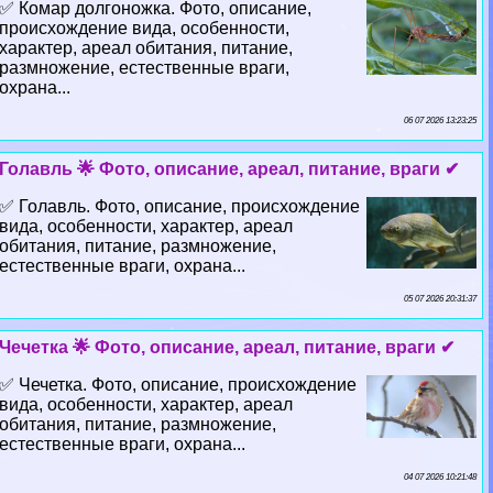
✅ Комар долгоножка. Фото, описание,
происхождение вида, особенности,
хаpaктер, ареал обитания, питание,
размножение, естественные враги,
охрана...
06 07 2026 13:23:25
Голавль 🌟 Фото, описание, ареал, питание, враги ✔
✅ Голавль. Фото, описание, происхождение
вида, особенности, хаpaктер, ареал
обитания, питание, размножение,
естественные враги, охрана...
05 07 2026 20:31:37
Чечетка 🌟 Фото, описание, ареал, питание, враги ✔
✅ Чечетка. Фото, описание, происхождение
вида, особенности, хаpaктер, ареал
обитания, питание, размножение,
естественные враги, охрана...
04 07 2026 10:21:48